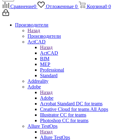
Сравнение
0
Отложенные
0
Корзина
0
0
Производители
Назад
Производители
ActCAD
Назад
ActCAD
BIM
MEP
Professional
Standard
Addreality
Adobe
Назад
Adobe
Acrobat Standard DC for teams
Creative Cloud for teams All Apps
Illustrator CC for teams
Photoshop CC for teams
Allure TestOps
Назад
Allure TestOps