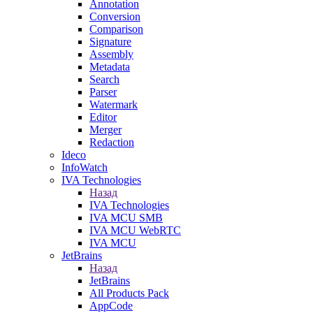
Annotation
Conversion
Comparison
Signature
Assembly
Metadata
Search
Parser
Watermark
Editor
Merger
Redaction
Ideco
InfoWatch
IVA Technologies
Назад
IVA Technologies
IVA MCU SMB
IVA MCU WebRTC
IVA MCU
JetBrains
Назад
JetBrains
All Products Pack
AppCode