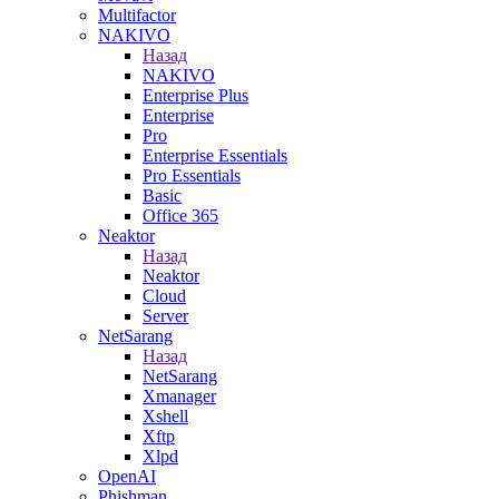
Multifactor
NAKIVO
Назад
NAKIVO
Enterprise Plus
Enterprise
Pro
Enterprise Essentials
Pro Essentials
Basic
Office 365
Neaktor
Назад
Neaktor
Cloud
Server
NetSarang
Назад
NetSarang
Xmanager
Xshell
Xftp
Xlpd
OpenAI
Phishman