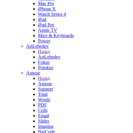
Mac Pro
iPhone X
Watch Series 4
iPad
iPad Pro
Apple TV
Mice & Keyboards
Power
ArtLebedev
Назад
ArtLebedev
Fokus
Potokus
Aspose
Назад
Aspose
Support
Total
Words
PDF
Cells
Email
Slides
Imaging
BarCode