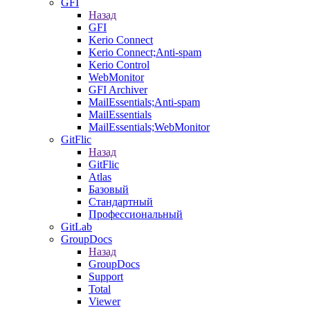
GFI
Назад
GFI
Kerio Connect
Kerio Connect;Anti-spam
Kerio Control
WebMonitor
GFI Archiver
MailEssentials;Anti-spam
MailEssentials
MailEssentials;WebMonitor
GitFlic
Назад
GitFlic
Atlas
Базовый
Стандартный
Профессиональный
GitLab
GroupDocs
Назад
GroupDocs
Support
Total
Viewer