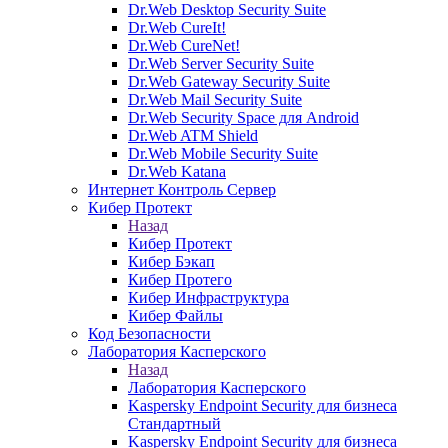
Dr.Web Desktop Security Suite
Dr.Web CureIt!
Dr.Web CureNet!
Dr.Web Server Security Suite
Dr.Web Gateway Security Suite
Dr.Web Mail Security Suite
Dr.Web Security Space для Android
Dr.Web ATM Shield
Dr.Web Mobile Security Suite
Dr.Web Katana
Интернет Контроль Сервер
Кибер Протект
Назад
Кибер Протект
Кибер Бэкап
Кибер Протего
Кибер Инфраструктура
Кибер Файлы
Код Безопасности
Лаборатория Касперского
Назад
Лаборатория Касперского
Kaspersky Endpoint Security для бизнеса
Стандартный
Kaspersky Endpoint Security для бизнеса