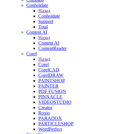
Conholdate
Назад
Conholdate
Support
Total
Content AI
Назад
Content AI
ContentReader
Corel
Назад
Corel
CorelCAD
CorelDRAW
PAINTSHOP
PAINTER
PDF FUSION
PINNACLE
VIDEOSTUDIO
Creator
Roxio
PARADOX
PARTICLESHOP
WordPerfect