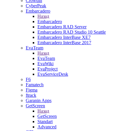
Crowdin
CyberPeak
Embarcadero
Назад
Embarcadero
Embarcadero RAD Server
Embarcadero RAD Studio 10 Seattle
Embarcadero InterBase XE7
Embarcadero InterBase 2017
EvaTeam
Назад
EvaTeam
EvaWiki
EvaProject
EvaServiceDesk
F6
Famatech
Figma
ftrack
Garanin Apps
GetScreen
Назад
GetScreen
Standart
Advanced