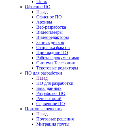
Linux
Офисное ПО
Назад
Офисное ПО
Архивы
Веб-разработка
Видеоплееры
Видеоредакторы
Запись дисков
Отправка факсов
Прикладное ПО
Работа с документами
Система Телефонии
Текстовые редакторы
ПО для разработки
Назад
ПО для разработки
Базы данных
Разработка ПО
Репозиторий
Серверное ПО
Почтовые решения
Назад
Почтовые решения
Миграция почты