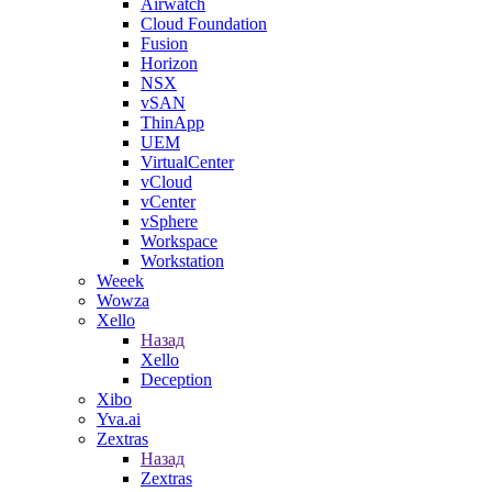
Airwatch
Cloud Foundation
Fusion
Horizon
NSX
vSAN
ThinApp
UEM
VirtualCenter
vCloud
vCenter
vSphere
Workspace
Workstation
Weeek
Wowza
Xello
Назад
Xello
Deception
Xibo
Yva.ai
Zextras
Назад
Zextras