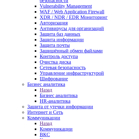
безопасности
Vulnerability Management
WAF / Web Application Firewall
XDR / NDR / EDR Мониторинг
Авторизация
Антивирусы для организаций
Защита баз данных
Защита информации
Защита почты
Защищённый обмен файлами
Контроль доступа
Очистка диска
Сетевая безопасность
Управление инфраструктурой
Шифрование
Бизнес аналитика
Назад
Бизнес аналитика
HR-аналитика
Защита от утечки информации
Интернет и Сеть
Коммуникации
Назад
Коммуникации
ВКС