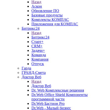
Назад
Аскон
Обновление ПО
Базовые продукты
Комплекты КОМПАС
Приложения для КОМПАС
Битрикс24
Назад
Битрикс24
Старт+
CRM+
Задачи+
Команда
Компания
Отпуск
Гарда
ГРАНД-Смета
Доктор Веб
Назад
Доктор Веб
Dr. Web Комплексные решения
Dr.Web Office Shield Компоненты
программной части
Dr.Web Бастион Pro
Dr.Web - Малый бизнес