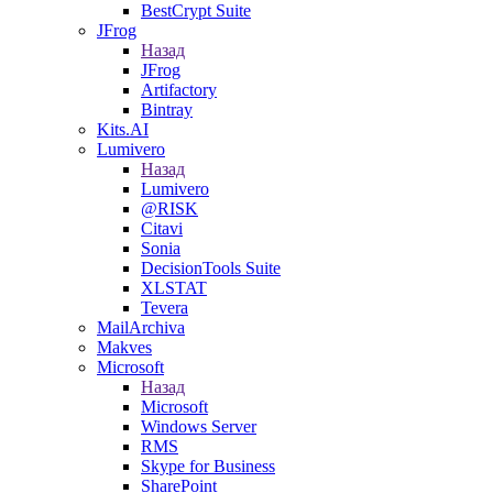
BestCrypt Suite
JFrog
Назад
JFrog
Artifactory
Bintray
Kits.AI
Lumivero
Назад
Lumivero
@RISK
Citavi
Sonia
DecisionTools Suite
XLSTAT
Tevera
MailArchiva
Makves
Microsoft
Назад
Microsoft
Windows Server
RMS
Skype for Business
SharePoint