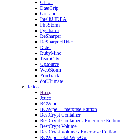
CLion
DataGrip
GoLand
IntelliJ IDEA
PhpStorm
PyCharm
ReSharper
ReSharper;Rider
Rider
RubyMine
TeamCity
Upsource
WebStorm
YouTrack
dotUltimate
Jetico
Назад
Jetico
BCWipe
BCWipe - Enterprise Edition
BestCrypt Container
BestCrypt Container - Enterprise Edition
BestCrypt Volume
BestCrypt Volume - Enterprise Edition
BCWipe Total WipeOut