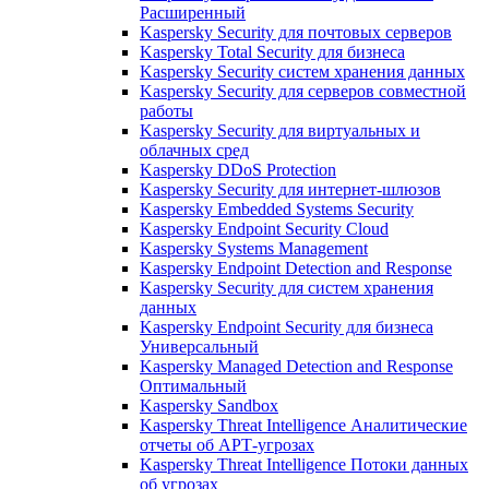
Расширенный
Kaspersky Security для почтовых серверов
Kaspersky Total Security для бизнеса
Kaspersky Security систем хранения данных
Kaspersky Security для серверов совместной
работы
Kaspersky Security для виртуальных и
облачных сред
Kaspersky DDoS Protection
Kaspersky Security для интернет-шлюзов
Kaspersky Embedded Systems Security
Kaspersky Endpoint Security Cloud
Kaspersky Systems Management
Kaspersky Endpoint Detection and Response
Kaspersky Security для систем хранения
данных
Kaspersky Endpoint Security для бизнеса
Универсальный
Kaspersky Managed Detection and Response
Оптимальный
Kaspersky Sandbox
Kaspersky Threat Intelligence Аналитические
отчеты об АРТ-угрозах
Kaspersky Threat Intelligence Потоки данных
об угрозах