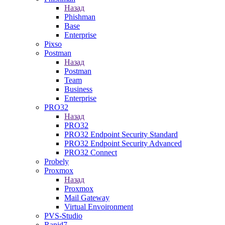
Назад
Phishman
Base
Enterprise
Pixso
Postman
Назад
Postman
Team
Business
Enterprise
PRO32
Назад
PRO32
PRO32 Endpoint Security Standard
PRO32 Endpoint Security Advanced
PRO32 Connect
Probely
Proxmox
Назад
Proxmox
Mail Gateway
Virtual Envoironment
PVS-Studio
Rapid7