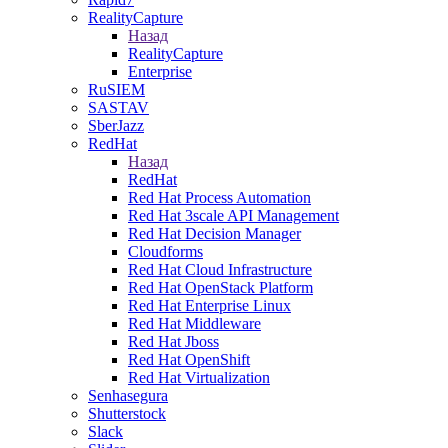
RealityCapture
Назад
RealityCapture
Enterprise
RuSIEM
SASTAV
SberJazz
RedHat
Назад
RedHat
Red Hat Process Automation
Red Hat 3scale API Management
Red Hat Decision Manager
Cloudforms
Red Hat Cloud Infrastructure
Red Hat OpenStack Platform
Red Hat Enterprise Linux
Red Hat Middleware
Red Hat Jboss
Red Hat OpenShift
Red Hat Virtualization
Senhasegura
Shutterstock
Slack