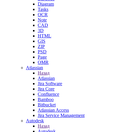
Diagram
Tasks
OCR
Note
CAD
3D
HTML
GIS
ZIP
PSD
Page
OMR
Atlassian
Назад
Atlassian
Jira Software
Jira Core
Confluence
Bamboo
Bitbucket
Atlassian Access
Jira Service Management
Autodesk
Назад
Autodesk