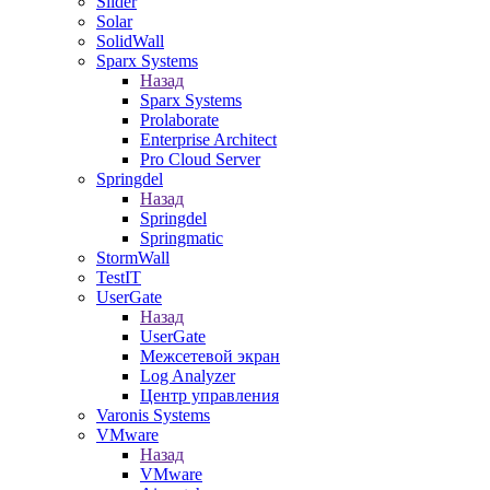
Slider
Solar
SolidWall
Sparx Systems
Назад
Sparx Systems
Prolaborate
Enterprise Architect
Pro Cloud Server
Springdel
Назад
Springdel
Springmatic
StormWall
TestIT
UserGate
Назад
UserGate
Межсетевой экран
Log Analyzer
Центр управления
Varonis Systems
VMware
Назад
VMware