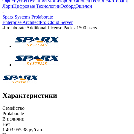
Офис
РусБИТех
СпрутМонитор
Стахановец
ТестОпс
Фотобанк
Лори
Цифровые Технологии
Эсборд
Эшелон
-
Sparx Systems Prolaborate
Enterprise Architect
Pro Cloud Server
-
Prolaborate Additional License Pack - 1500 users
Характеристики
Семейство
Prolaborate
В наличии
Нет
1 493 955.38
руб.
/шт