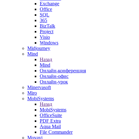
Exchange
Office
SQL
365
BizTalk
Project
Visio
Windows
Midjourney
Mind
Назад
Mind
Онлайн-конференция
Онлайн-офис
Онлайн-урок
Minervasoft
Miro
MobiSystems
Назад
MobiSystems
OfficeSuite
PDF Extra
Aqua Mail
File Commander
Movavi