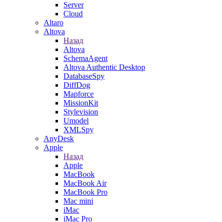
Server
Cloud
Altaro
Altova
Назад
Altova
SchemaAgent
Altova Authentic Desktop
DatabaseSpy
DiffDog
Mapforce
MissionKit
Stylevision
Umodel
XMLSpy
AnyDesk
Apple
Назад
Apple
MacBook
MacBook Air
MacBook Pro
Mac mini
iMac
iMac Pro