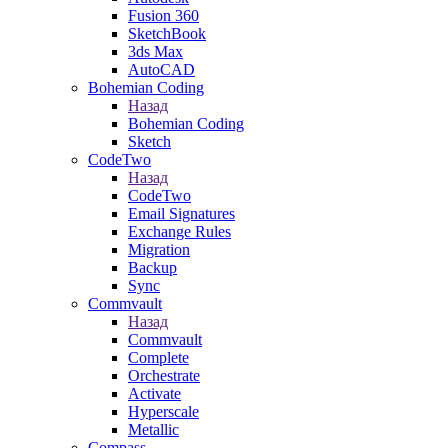
Fusion 360
SketchBook
3ds Max
AutoCAD
Bohemian Coding
Назад
Bohemian Coding
Sketch
CodeTwo
Назад
CodeTwo
Email Signatures
Exchange Rules
Migration
Backup
Sync
Commvault
Назад
Commvault
Complete
Orchestrate
Activate
Hyperscale
Metallic
Compass