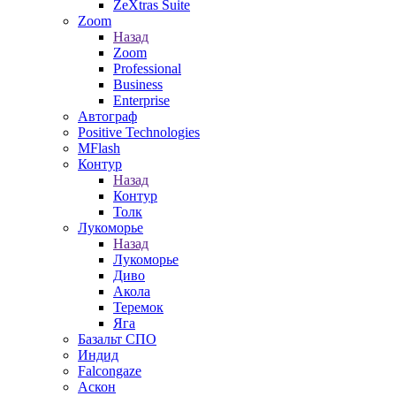
ZeXtras Suite
Zoom
Назад
Zoom
Professional
Business
Enterprise
Автограф
Positive Technologies
MFlash
Контур
Назад
Контур
Толк
Лукоморье
Назад
Лукоморье
Диво
Акола
Теремок
Яга
Базальт СПО
Индид
Falcongaze
Аскон