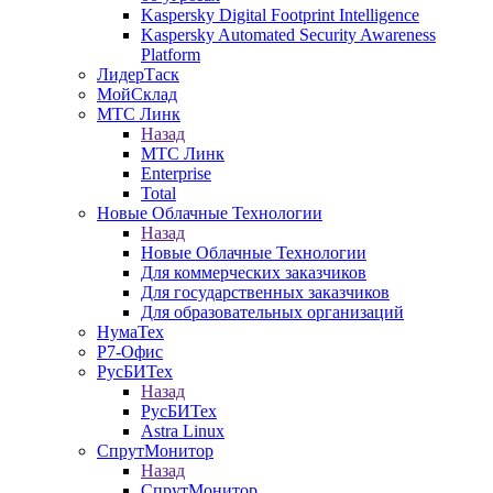
Kaspersky Digital Footprint Intelligence
Kaspersky Automated Security Awareness
Platform
ЛидерТаск
МойСклад
МТС Линк
Назад
МТС Линк
Enterprise
Total
Новые Облачные Технологии
Назад
Новые Облачные Технологии
Для коммерческих заказчиков
Для государственных заказчиков
Для образовательных организаций
НумаТех
Р7-Офис
РусБИТех
Назад
РусБИТех
Astra Linux
СпрутМонитор
Назад
СпрутМонитор