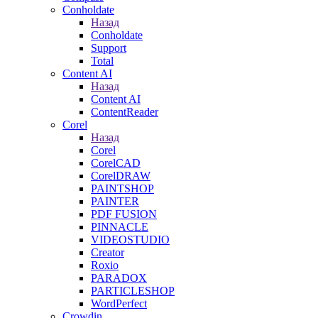
Conholdate
Назад
Conholdate
Support
Total
Content AI
Назад
Content AI
ContentReader
Corel
Назад
Corel
CorelCAD
CorelDRAW
PAINTSHOP
PAINTER
PDF FUSION
PINNACLE
VIDEOSTUDIO
Creator
Roxio
PARADOX
PARTICLESHOP
WordPerfect
Crowdin