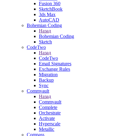
Fusion 360
SketchBook
3ds Max
AutoCAD
Bohemian Coding
Назад
Bohemian Coding
Sketch
CodeTwo
Назад
CodeTwo
Email Signatures
Exchange Rules
Migration
Backup
Sync
Commvault
Назад
Commvault
Complete
Orchestrate
Activate
Hyperscale
Metallic
Compass