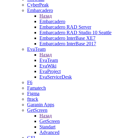
CyberPeak
Embarcadero
Назад
Embarcadero
Embarcadero RAD Server
Embarcadero RAD Studio 10 Seattle
Embarcadero InterBase XE7
Embarcadero InterBase 2017
EvaTeam
Назад
EvaTeam
EvaWiki
EvaProject
EvaServiceDesk
F6
Famatech
Figma
ftrack
Garanin Apps
GetScreen
Назад
GetScreen
Standart
Advanced
GFI