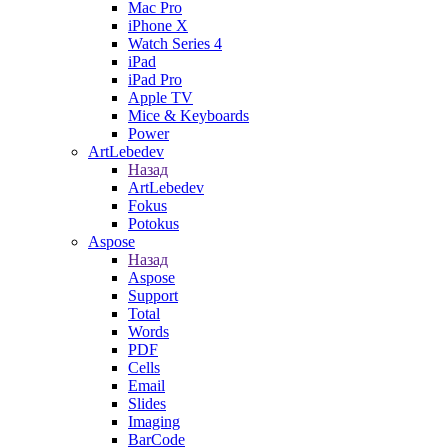
Mac Pro
iPhone X
Watch Series 4
iPad
iPad Pro
Apple TV
Mice & Keyboards
Power
ArtLebedev
Назад
ArtLebedev
Fokus
Potokus
Aspose
Назад
Aspose
Support
Total
Words
PDF
Cells
Email
Slides
Imaging
BarCode