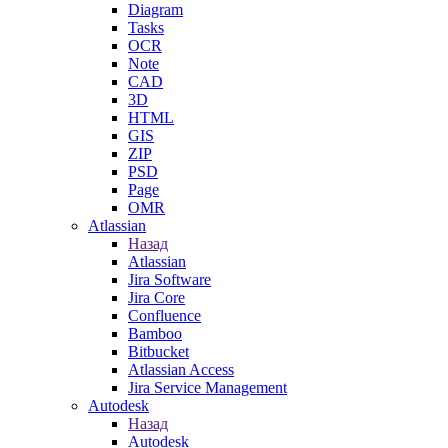
Diagram
Tasks
OCR
Note
CAD
3D
HTML
GIS
ZIP
PSD
Page
OMR
Atlassian
Назад
Atlassian
Jira Software
Jira Core
Confluence
Bamboo
Bitbucket
Atlassian Access
Jira Service Management
Autodesk
Назад
Autodesk