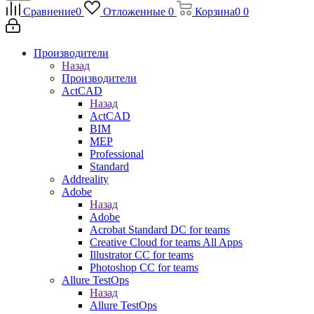
Сравнение
0
Отложенные
0
Корзина
0
0
Производители
Назад
Производители
ActCAD
Назад
ActCAD
BIM
MEP
Professional
Standard
Addreality
Adobe
Назад
Adobe
Acrobat Standard DC for teams
Creative Cloud for teams All Apps
Illustrator CC for teams
Photoshop CC for teams
Allure TestOps
Назад
Allure TestOps