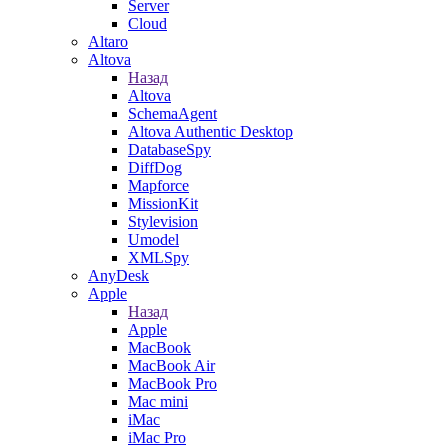
Server
Cloud
Altaro
Altova
Назад
Altova
SchemaAgent
Altova Authentic Desktop
DatabaseSpy
DiffDog
Mapforce
MissionKit
Stylevision
Umodel
XMLSpy
AnyDesk
Apple
Назад
Apple
MacBook
MacBook Air
MacBook Pro
Mac mini
iMac
iMac Pro