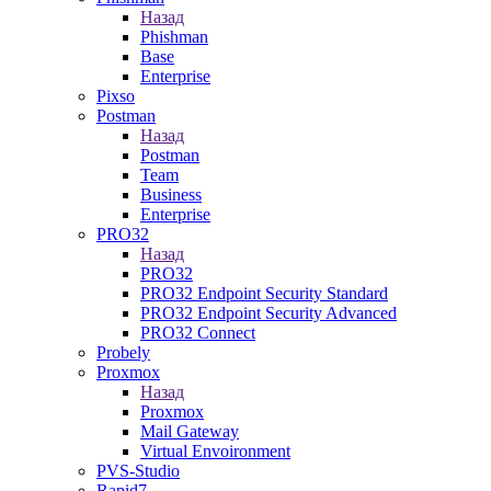
Назад
Phishman
Base
Enterprise
Pixso
Postman
Назад
Postman
Team
Business
Enterprise
PRO32
Назад
PRO32
PRO32 Endpoint Security Standard
PRO32 Endpoint Security Advanced
PRO32 Connect
Probely
Proxmox
Назад
Proxmox
Mail Gateway
Virtual Envoironment
PVS-Studio
Rapid7