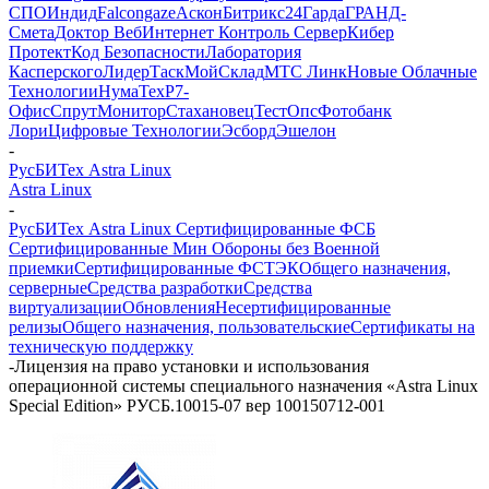
СПО
Индид
Falcongaze
Аскон
Битрикс24
Гарда
ГРАНД-
Смета
Доктор Веб
Интернет Контроль Сервер
Кибер
Протект
Код Безопасности
Лаборатория
Касперского
ЛидерТаск
МойСклад
МТС Линк
Новые Облачные
Технологии
НумаТех
Р7-
Офис
СпрутМонитор
Стахановец
ТестОпс
Фотобанк
Лори
Цифровые Технологии
Эсборд
Эшелон
-
РусБИТех Astra Linux
Astra Linux
-
РусБИТех Astra Linux Сертифицированные ФСБ
Сертифицированные Мин Обороны без Военной
приемки
Сертифицированные ФСТЭК
Общего назначения,
серверные
Средства разработки
Средства
виртуализации
Обновления
Несертифицированные
релизы
Общего назначения, пользовательские
Сертификаты на
техническую поддержку
-
Лицензия на право установки и использования
операционной системы специального назначения «Astra Linux
Special Edition» РУСБ.10015-07 вер 100150712-001