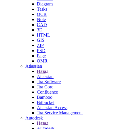
Diagram
Tasks
OCR
Note
CAD
3D
HTML
GIS
ZIP
PSD
Page
OMR
Atlassian
Назад
Atlassian
Jira Software
Jira Core
Confluence
Bamboo
Bitbucket
Atlassian Access
Jira Service Management
Autodesk
Назад
Autodesk