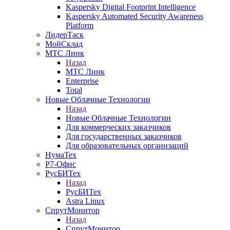
Kaspersky Digital Footprint Intelligence
Kaspersky Automated Security Awareness
Platform
ЛидерТаск
МойСклад
МТС Линк
Назад
МТС Линк
Enterprise
Total
Новые Облачные Технологии
Назад
Новые Облачные Технологии
Для коммерческих заказчиков
Для государственных заказчиков
Для образовательных организаций
НумаТех
Р7-Офис
РусБИТех
Назад
РусБИТех
Astra Linux
СпрутМонитор
Назад
СпрутМонитор