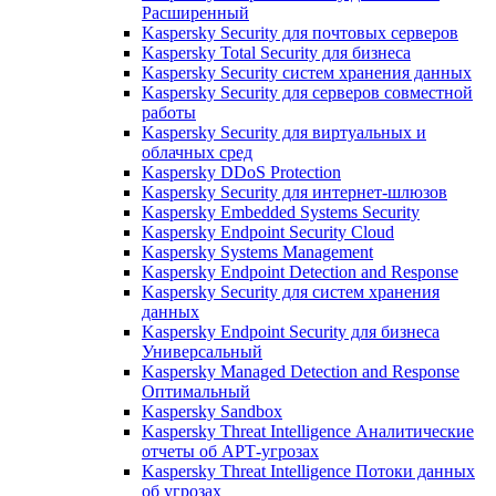
Расширенный
Kaspersky Security для почтовых серверов
Kaspersky Total Security для бизнеса
Kaspersky Security систем хранения данных
Kaspersky Security для серверов совместной
работы
Kaspersky Security для виртуальных и
облачных сред
Kaspersky DDoS Protection
Kaspersky Security для интернет-шлюзов
Kaspersky Embedded Systems Security
Kaspersky Endpoint Security Cloud
Kaspersky Systems Management
Kaspersky Endpoint Detection and Response
Kaspersky Security для систем хранения
данных
Kaspersky Endpoint Security для бизнеса
Универсальный
Kaspersky Managed Detection and Response
Оптимальный
Kaspersky Sandbox
Kaspersky Threat Intelligence Аналитические
отчеты об АРТ-угрозах
Kaspersky Threat Intelligence Потоки данных
об угрозах