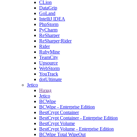
CLion
DataGrip
GoLand
IntelliJ IDEA
PhpStorm
PyCharm
ReSharper
ReSharper;Rider
Rider
RubyMine
TeamCity
Upsource
WebStorm
YouTrack
dotUltimate
Jetico
Назад
Jetico
BCWipe
BCWipe - Enterprise Edition
BestCrypt Container
BestCrypt Container - Enterprise Edition
BestCrypt Volume
BestCrypt Volume - Enterprise Edition
BCWipe Total WipeOut