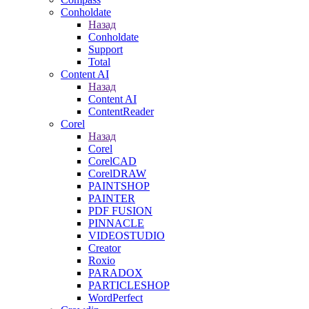
Conholdate
Назад
Conholdate
Support
Total
Content AI
Назад
Content AI
ContentReader
Corel
Назад
Corel
CorelCAD
CorelDRAW
PAINTSHOP
PAINTER
PDF FUSION
PINNACLE
VIDEOSTUDIO
Creator
Roxio
PARADOX
PARTICLESHOP
WordPerfect