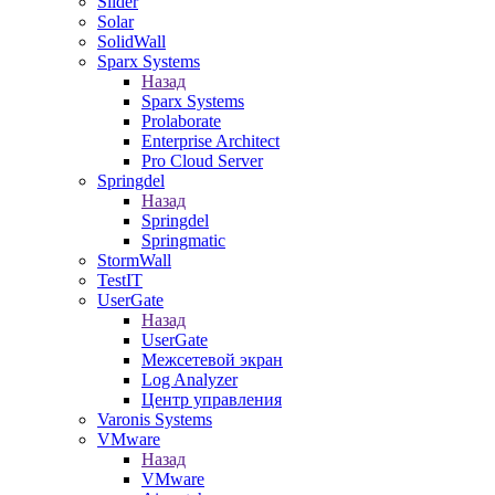
Slider
Solar
SolidWall
Sparx Systems
Назад
Sparx Systems
Prolaborate
Enterprise Architect
Pro Cloud Server
Springdel
Назад
Springdel
Springmatic
StormWall
TestIT
UserGate
Назад
UserGate
Межсетевой экран
Log Analyzer
Центр управления
Varonis Systems
VMware
Назад
VMware