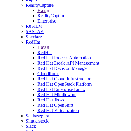
RealityCapture
Назад
RealityCapture
Enterprise
RuSIEM
SASTAV
SberJazz
RedHat
Назад
RedHat
Red Hat Process Automation
Red Hat 3scale API Management
Red Hat Decision Manager
Cloudforms
Red Hat Cloud Infrastructure
Red Hat OpenStack Platform
Red Hat Enterprise Linux
Red Hat Middleware
Red Hat Jboss
Red Hat OpenShift
Red Hat Virtualization
Senhasegura
Shutterstock
Slack