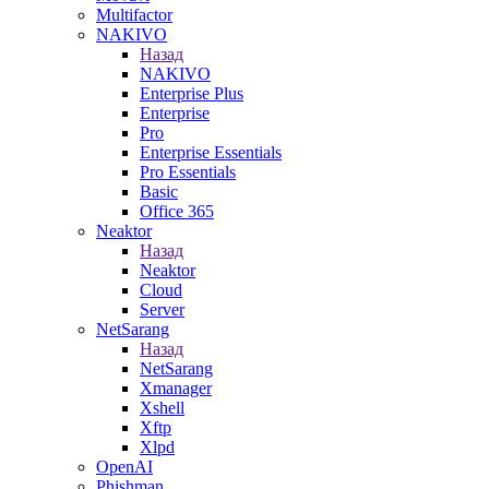
Multifactor
NAKIVO
Назад
NAKIVO
Enterprise Plus
Enterprise
Pro
Enterprise Essentials
Pro Essentials
Basic
Office 365
Neaktor
Назад
Neaktor
Cloud
Server
NetSarang
Назад
NetSarang
Xmanager
Xshell
Xftp
Xlpd
OpenAI
Phishman