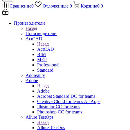
Сравнение
0
Отложенные
0
Корзина
0
0
Производители
Назад
Производители
ActCAD
Назад
ActCAD
BIM
MEP
Professional
Standard
Addreality
Adobe
Назад
Adobe
Acrobat Standard DC for teams
Creative Cloud for teams All Apps
Illustrator CC for teams
Photoshop CC for teams
Allure TestOps
Назад
Allure TestOps