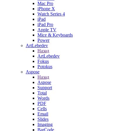
Mac Pro
iPhone X
Watch Series 4
iPad
iPad Pro
Apple TV
Mice & Keyboards
Power
ArtLebedev
Назад
ArtLebedev
Fokus
Potokus
Aspose
Назад
Aspose
Support
Total
Words
PDF
Cells
Email
Slides
Imaging
BarCode