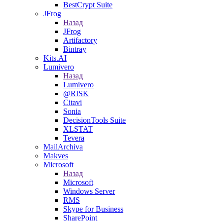
BestCrypt Suite
JFrog
Назад
JFrog
Artifactory
Bintray
Kits.AI
Lumivero
Назад
Lumivero
@RISK
Citavi
Sonia
DecisionTools Suite
XLSTAT
Tevera
MailArchiva
Makves
Microsoft
Назад
Microsoft
Windows Server
RMS
Skype for Business
SharePoint