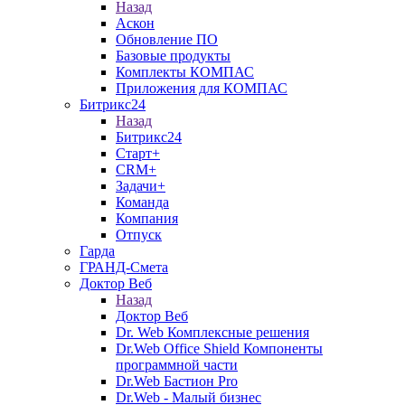
Назад
Аскон
Обновление ПО
Базовые продукты
Комплекты КОМПАС
Приложения для КОМПАС
Битрикс24
Назад
Битрикс24
Старт+
CRM+
Задачи+
Команда
Компания
Отпуск
Гарда
ГРАНД-Смета
Доктор Веб
Назад
Доктор Веб
Dr. Web Комплексные решения
Dr.Web Office Shield Компоненты
программной части
Dr.Web Бастион Pro
Dr.Web - Малый бизнес