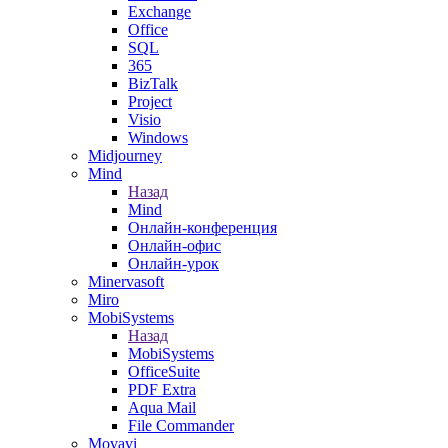
Exchange
Office
SQL
365
BizTalk
Project
Visio
Windows
Midjourney
Mind
Назад
Mind
Онлайн-конференция
Онлайн-офис
Онлайн-урок
Minervasoft
Miro
MobiSystems
Назад
MobiSystems
OfficeSuite
PDF Extra
Aqua Mail
File Commander
Movavi