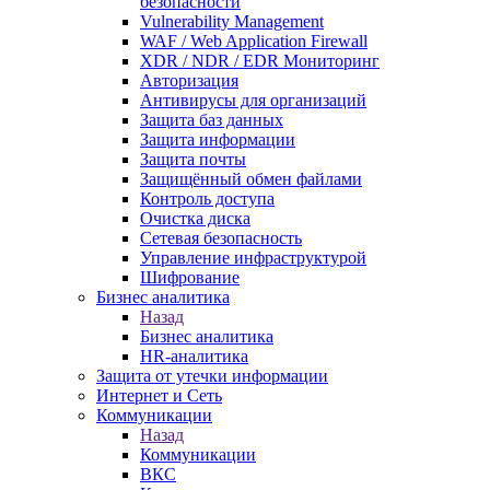
безопасности
Vulnerability Management
WAF / Web Application Firewall
XDR / NDR / EDR Мониторинг
Авторизация
Антивирусы для организаций
Защита баз данных
Защита информации
Защита почты
Защищённый обмен файлами
Контроль доступа
Очистка диска
Сетевая безопасность
Управление инфраструктурой
Шифрование
Бизнес аналитика
Назад
Бизнес аналитика
HR-аналитика
Защита от утечки информации
Интернет и Сеть
Коммуникации
Назад
Коммуникации
ВКС