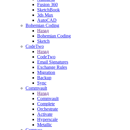
Fusion 360
SketchBook
3ds Max
AutoCAD
Bohemian Coding
Назад
Bohemian Coding
Sketch
CodeTwo
Назад
CodeTwo
Email Signatures
Exchange Rules
Migration
Backup
Sync
Commvault
Назад
Commvault
Complete
Orchestrate
Activate
Hyperscale
Metallic
Compass