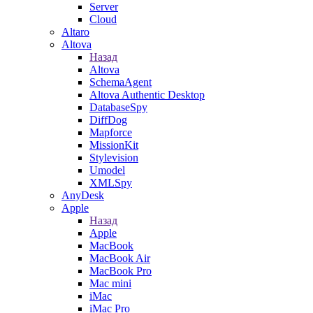
Server
Cloud
Altaro
Altova
Назад
Altova
SchemaAgent
Altova Authentic Desktop
DatabaseSpy
DiffDog
Mapforce
MissionKit
Stylevision
Umodel
XMLSpy
AnyDesk
Apple
Назад
Apple
MacBook
MacBook Air
MacBook Pro
Mac mini
iMac
iMac Pro