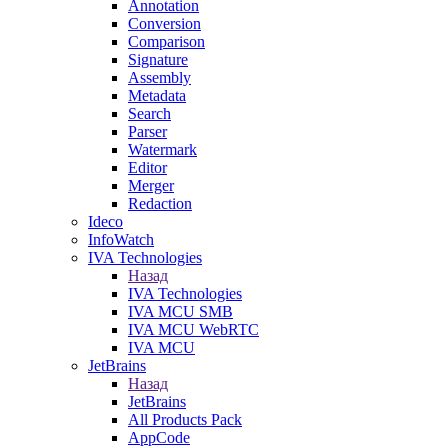
Annotation
Conversion
Comparison
Signature
Assembly
Metadata
Search
Parser
Watermark
Editor
Merger
Redaction
Ideco
InfoWatch
IVA Technologies
Назад
IVA Technologies
IVA MCU SMB
IVA MCU WebRTC
IVA MCU
JetBrains
Назад
JetBrains
All Products Pack
AppCode