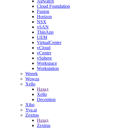
Airwatch
Cloud Foundation
Fusion
Horizon
NSX
vSAN
ThinApp
UEM
VirtualCenter
vCloud
vCenter
vSphere
Workspace
Workstation
Weeek
Wowza
Xello
Назад
Xello
Deception
Xibo
Yva.ai
Zextras
Назад
Zextras