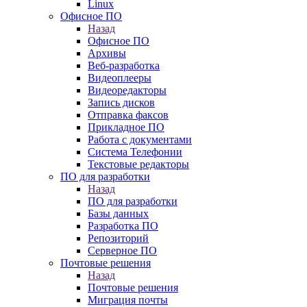
Linux
Офисное ПО
Назад
Офисное ПО
Архивы
Веб-разработка
Видеоплееры
Видеоредакторы
Запись дисков
Отправка факсов
Прикладное ПО
Работа с документами
Система Телефонии
Текстовые редакторы
ПО для разработки
Назад
ПО для разработки
Базы данных
Разработка ПО
Репозиторий
Серверное ПО
Почтовые решения
Назад
Почтовые решения
Миграция почты