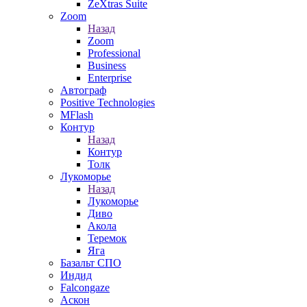
ZeXtras Suite
Zoom
Назад
Zoom
Professional
Business
Enterprise
Автограф
Positive Technologies
MFlash
Контур
Назад
Контур
Толк
Лукоморье
Назад
Лукоморье
Диво
Акола
Теремок
Яга
Базальт СПО
Индид
Falcongaze
Аскон