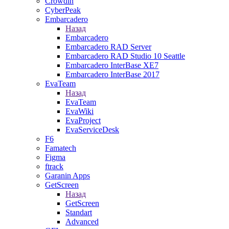
Crowdin
CyberPeak
Embarcadero
Назад
Embarcadero
Embarcadero RAD Server
Embarcadero RAD Studio 10 Seattle
Embarcadero InterBase XE7
Embarcadero InterBase 2017
EvaTeam
Назад
EvaTeam
EvaWiki
EvaProject
EvaServiceDesk
F6
Famatech
Figma
ftrack
Garanin Apps
GetScreen
Назад
GetScreen
Standart
Advanced