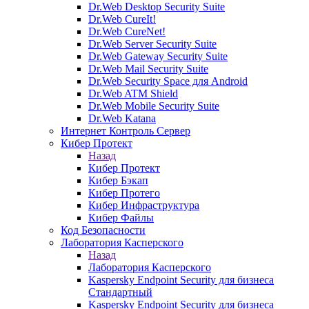
Dr.Web Desktop Security Suite
Dr.Web CureIt!
Dr.Web CureNet!
Dr.Web Server Security Suite
Dr.Web Gateway Security Suite
Dr.Web Mail Security Suite
Dr.Web Security Space для Android
Dr.Web ATM Shield
Dr.Web Mobile Security Suite
Dr.Web Katana
Интернет Контроль Сервер
Кибер Протект
Назад
Кибер Протект
Кибер Бэкап
Кибер Протего
Кибер Инфраструктура
Кибер Файлы
Код Безопасности
Лаборатория Касперского
Назад
Лаборатория Касперского
Kaspersky Endpoint Security для бизнеса
Стандартный
Kaspersky Endpoint Security для бизнеса