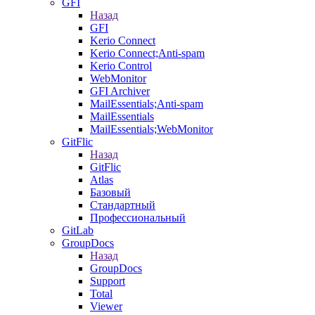
GFI
Назад
GFI
Kerio Connect
Kerio Connect;Anti-spam
Kerio Control
WebMonitor
GFI Archiver
MailEssentials;Anti-spam
MailEssentials
MailEssentials;WebMonitor
GitFlic
Назад
GitFlic
Atlas
Базовый
Стандартный
Профессиональный
GitLab
GroupDocs
Назад
GroupDocs
Support
Total
Viewer