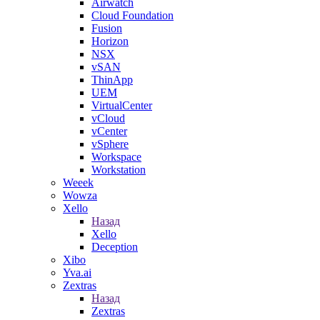
Airwatch
Cloud Foundation
Fusion
Horizon
NSX
vSAN
ThinApp
UEM
VirtualCenter
vCloud
vCenter
vSphere
Workspace
Workstation
Weeek
Wowza
Xello
Назад
Xello
Deception
Xibo
Yva.ai
Zextras
Назад
Zextras