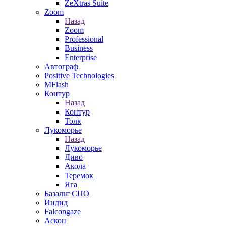
ZeXtras Suite
Zoom
Назад
Zoom
Professional
Business
Enterprise
Автограф
Positive Technologies
MFlash
Контур
Назад
Контур
Толк
Лукоморье
Назад
Лукоморье
Диво
Акола
Теремок
Яга
Базальт СПО
Индид
Falcongaze
Аскон