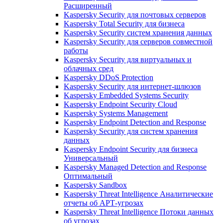
Расширенный
Kaspersky Security для почтовых серверов
Kaspersky Total Security для бизнеса
Kaspersky Security систем хранения данных
Kaspersky Security для серверов совместной
работы
Kaspersky Security для виртуальных и
облачных сред
Kaspersky DDoS Protection
Kaspersky Security для интернет-шлюзов
Kaspersky Embedded Systems Security
Kaspersky Endpoint Security Cloud
Kaspersky Systems Management
Kaspersky Endpoint Detection and Response
Kaspersky Security для систем хранения
данных
Kaspersky Endpoint Security для бизнеса
Универсальный
Kaspersky Managed Detection and Response
Оптимальный
Kaspersky Sandbox
Kaspersky Threat Intelligence Аналитические
отчеты об АРТ-угрозах
Kaspersky Threat Intelligence Потоки данных
об угрозах