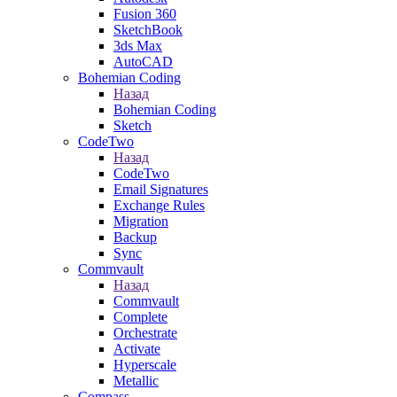
Fusion 360
SketchBook
3ds Max
AutoCAD
Bohemian Coding
Назад
Bohemian Coding
Sketch
CodeTwo
Назад
CodeTwo
Email Signatures
Exchange Rules
Migration
Backup
Sync
Commvault
Назад
Commvault
Complete
Orchestrate
Activate
Hyperscale
Metallic
Compass