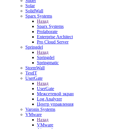
Slider
Solar
SolidWall
Sparx Systems
Назад
Sparx Systems
Prolaborate
Enterprise Architect
Pro Cloud Server
Springdel
Назад
Springdel
Springmatic
StormWall
TestIT
UserGate
Назад
UserGate
Межсетевой экран
Log Analyzer
Центр управления
Varonis Systems
VMware
Назад
VMware