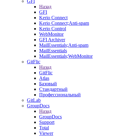
GFI
Назад
GFI
Kerio Connect
Kerio Connect;Anti-spam
Kerio Control
WebMonitor
GFI Archiver
MailEssentials;Anti-spam
MailEssentials
MailEssentials;WebMonitor
GitFlic
Назад
GitFlic
Atlas
Базовый
Стандартный
Профессиональный
GitLab
GroupDocs
Назад
GroupDocs
Support
Total
Viewer