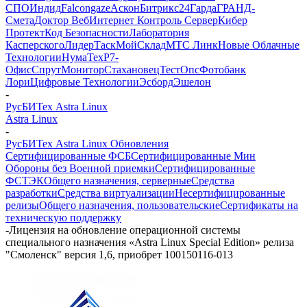
СПО
Индид
Falcongaze
Аскон
Битрикс24
Гарда
ГРАНД-
Смета
Доктор Веб
Интернет Контроль Сервер
Кибер
Протект
Код Безопасности
Лаборатория
Касперского
ЛидерТаск
МойСклад
МТС Линк
Новые Облачные
Технологии
НумаТех
Р7-
Офис
СпрутМонитор
Стахановец
ТестОпс
Фотобанк
Лори
Цифровые Технологии
Эсборд
Эшелон
-
РусБИТех Astra Linux
Astra Linux
-
РусБИТех Astra Linux Обновления
Сертифицированные ФСБ
Сертифицированные Мин
Обороны без Военной приемки
Сертифицированные
ФСТЭК
Общего назначения, серверные
Средства
разработки
Средства виртуализации
Несертифицированные
релизы
Общего назначения, пользовательские
Сертификаты на
техническую поддержку
-
Лицензия на обновление операционной системы
специального назначения «Astra Linux Special Edition» релиза
"Смоленск" версия 1,6, приобрет 100150116-013