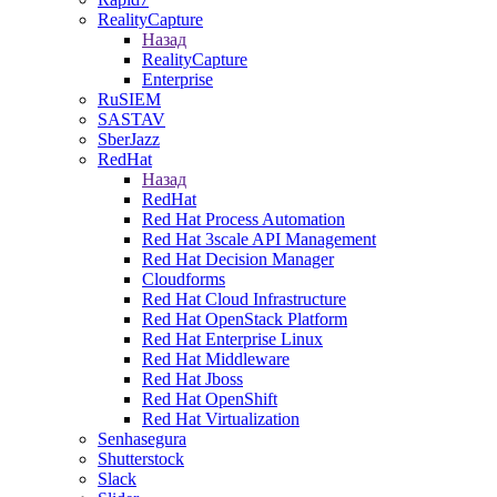
RealityCapture
Назад
RealityCapture
Enterprise
RuSIEM
SASTAV
SberJazz
RedHat
Назад
RedHat
Red Hat Process Automation
Red Hat 3scale API Management
Red Hat Decision Manager
Cloudforms
Red Hat Cloud Infrastructure
Red Hat OpenStack Platform
Red Hat Enterprise Linux
Red Hat Middleware
Red Hat Jboss
Red Hat OpenShift
Red Hat Virtualization
Senhasegura
Shutterstock
Slack