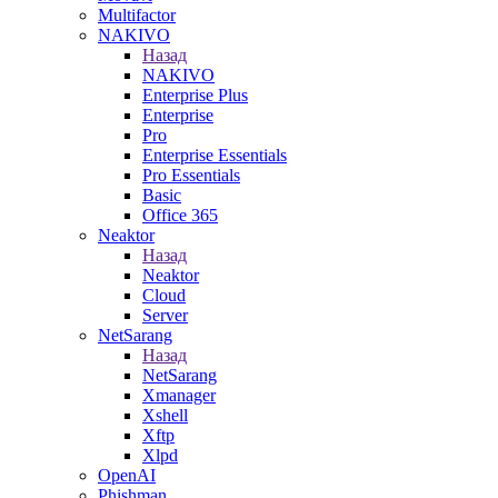
Multifactor
NAKIVO
Назад
NAKIVO
Enterprise Plus
Enterprise
Pro
Enterprise Essentials
Pro Essentials
Basic
Office 365
Neaktor
Назад
Neaktor
Cloud
Server
NetSarang
Назад
NetSarang
Xmanager
Xshell
Xftp
Xlpd
OpenAI
Phishman