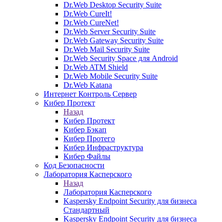
Dr.Web Desktop Security Suite
Dr.Web CureIt!
Dr.Web CureNet!
Dr.Web Server Security Suite
Dr.Web Gateway Security Suite
Dr.Web Mail Security Suite
Dr.Web Security Space для Android
Dr.Web ATM Shield
Dr.Web Mobile Security Suite
Dr.Web Katana
Интернет Контроль Сервер
Кибер Протект
Назад
Кибер Протект
Кибер Бэкап
Кибер Протего
Кибер Инфраструктура
Кибер Файлы
Код Безопасности
Лаборатория Касперского
Назад
Лаборатория Касперского
Kaspersky Endpoint Security для бизнеса
Стандартный
Kaspersky Endpoint Security для бизнеса