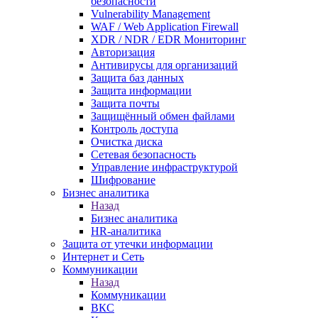
безопасности
Vulnerability Management
WAF / Web Application Firewall
XDR / NDR / EDR Мониторинг
Авторизация
Антивирусы для организаций
Защита баз данных
Защита информации
Защита почты
Защищённый обмен файлами
Контроль доступа
Очистка диска
Сетевая безопасность
Управление инфраструктурой
Шифрование
Бизнес аналитика
Назад
Бизнес аналитика
HR-аналитика
Защита от утечки информации
Интернет и Сеть
Коммуникации
Назад
Коммуникации
ВКС