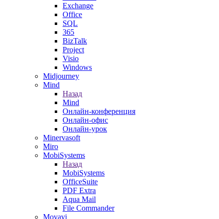
Exchange
Office
SQL
365
BizTalk
Project
Visio
Windows
Midjourney
Mind
Назад
Mind
Онлайн-конференция
Онлайн-офис
Онлайн-урок
Minervasoft
Miro
MobiSystems
Назад
MobiSystems
OfficeSuite
PDF Extra
Aqua Mail
File Commander
Movavi