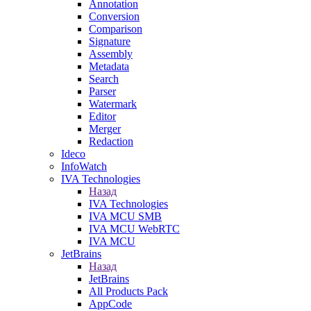
Annotation
Conversion
Comparison
Signature
Assembly
Metadata
Search
Parser
Watermark
Editor
Merger
Redaction
Ideco
InfoWatch
IVA Technologies
Назад
IVA Technologies
IVA MCU SMB
IVA MCU WebRTC
IVA MCU
JetBrains
Назад
JetBrains
All Products Pack
AppCode