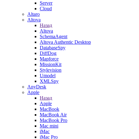
Server
Cloud
Altaro
Altova
Назад
Altova
SchemaAgent
Altova Authentic Desktop
DatabaseSpy
DiffDog
Mapforce
MissionKit
Stylevision
Umodel
XMLSpy
AnyDesk
Apple
Назад
Apple
MacBook
MacBook Air
MacBook Pro
Mac mini
iMac
iMac Pro