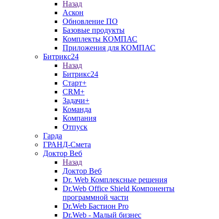
Назад
Аскон
Обновление ПО
Базовые продукты
Комплекты КОМПАС
Приложения для КОМПАС
Битрикс24
Назад
Битрикс24
Старт+
CRM+
Задачи+
Команда
Компания
Отпуск
Гарда
ГРАНД-Смета
Доктор Веб
Назад
Доктор Веб
Dr. Web Комплексные решения
Dr.Web Office Shield Компоненты
программной части
Dr.Web Бастион Pro
Dr.Web - Малый бизнес