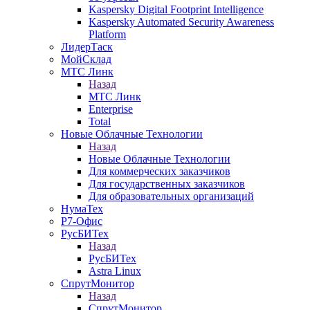
Kaspersky Digital Footprint Intelligence
Kaspersky Automated Security Awareness
Platform
ЛидерТаск
МойСклад
МТС Линк
Назад
МТС Линк
Enterprise
Total
Новые Облачные Технологии
Назад
Новые Облачные Технологии
Для коммерческих заказчиков
Для государственных заказчиков
Для образовательных организаций
НумаТех
Р7-Офис
РусБИТех
Назад
РусБИТех
Astra Linux
СпрутМонитор
Назад
СпрутМонитор