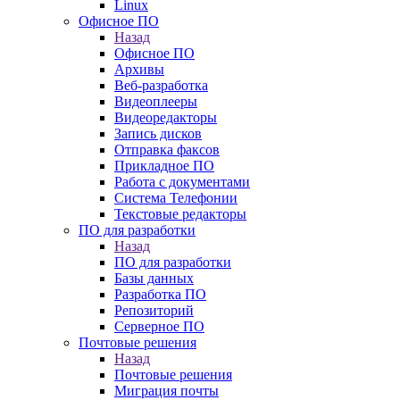
Linux
Офисное ПО
Назад
Офисное ПО
Архивы
Веб-разработка
Видеоплееры
Видеоредакторы
Запись дисков
Отправка факсов
Прикладное ПО
Работа с документами
Система Телефонии
Текстовые редакторы
ПО для разработки
Назад
ПО для разработки
Базы данных
Разработка ПО
Репозиторий
Серверное ПО
Почтовые решения
Назад
Почтовые решения
Миграция почты