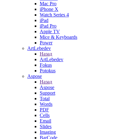
Mac Pro
iPhone X
Watch Series 4
iPad
iPad Pro
Apple TV
Mice & Keyboards
Power
ArtLebedev
Назад
ArtLebedev
Fokus
Potokus
Aspose
Назад
Aspose
Support
Total
Words
PDF
Cells
Email
Slides
Imaging
BarCode