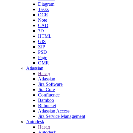
Diagram
Tasks
OCR
Note
CAD
3D
HTML
GIS
ZIP
PSD
Page
OMR
Atlassian
Назад
Atlassian
Jira Software
Jira Core
Confluence
Bamboo
Bitbucket
Atlassian Access
Jira Service Management
Autodesk
Назад
Autodesk