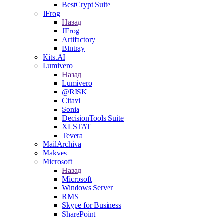
BestCrypt Suite
JFrog
Назад
JFrog
Artifactory
Bintray
Kits.AI
Lumivero
Назад
Lumivero
@RISK
Citavi
Sonia
DecisionTools Suite
XLSTAT
Tevera
MailArchiva
Makves
Microsoft
Назад
Microsoft
Windows Server
RMS
Skype for Business
SharePoint