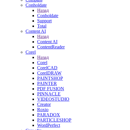
Conholdate
Назад
Conholdate
Support
Total
Content AI
Назад
Content AI
ContentReader
Corel
Назад
Corel
CorelCAD
CorelDRAW
PAINTSHOP
PAINTER
PDF FUSION
PINNACLE
VIDEOSTUDIO
Creator
Roxio
PARADOX
PARTICLESHOP
WordPerfect