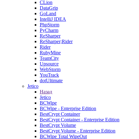
CLion
DataGrip
GoLand
IntelliJ IDEA
PhpStorm
PyCharm
ReSharper
ReSharper;Rider
Rider
RubyMine
TeamCity
Upsource
WebStorm
YouTrack
dotUltimate
Jetico
Назад
Jetico
BCWipe
BCWipe - Enterprise Edition
BestCrypt Container
BestCrypt Container - Enterprise Edition
BestCrypt Volume
BestCrypt Volume - Enterprise Edition
BCWipe Total WipeOut