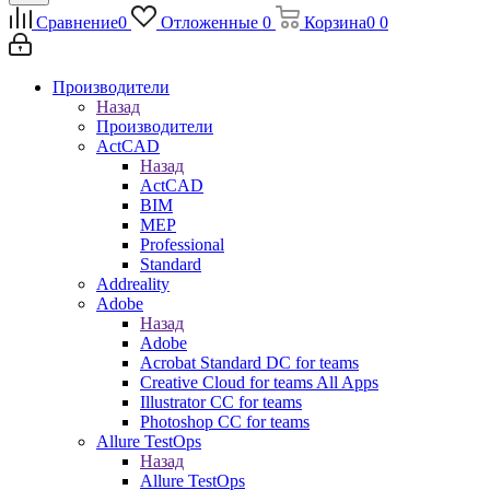
Сравнение
0
Отложенные
0
Корзина
0
0
Производители
Назад
Производители
ActCAD
Назад
ActCAD
BIM
MEP
Professional
Standard
Addreality
Adobe
Назад
Adobe
Acrobat Standard DC for teams
Creative Cloud for teams All Apps
Illustrator CC for teams
Photoshop CC for teams
Allure TestOps
Назад
Allure TestOps