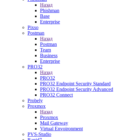
Назад
Phishman
Base
Enterprise
Pixso
Postman
Назад
Postman
Team
Business
Enterprise
PRO32
Назад
PRO32
PRO32 Endpoint Security Standard
PRO32 Endpoint Security Advanced
PRO32 Connect
Probely
Proxmox
Назад
Proxmox
Mail Gateway
Virtual Envoironment
PVS-Studio
Rapid7