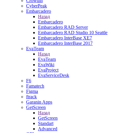
Crowdin
CyberPeak
Embarcadero
Назад
Embarcadero
Embarcadero RAD Server
Embarcadero RAD Studio 10 Seattle
Embarcadero InterBase XE7
Embarcadero InterBase 2017
EvaTeam
Назад
EvaTeam
EvaWiki
EvaProject
EvaServiceDesk
F6
Famatech
Figma
ftrack
Garanin Apps
GetScreen
Назад
GetScreen
Standart
Advanced