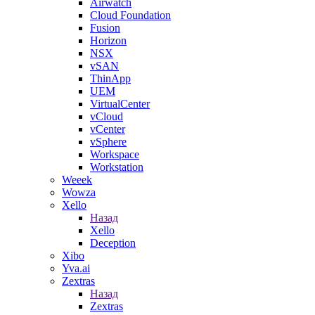
Airwatch
Cloud Foundation
Fusion
Horizon
NSX
vSAN
ThinApp
UEM
VirtualCenter
vCloud
vCenter
vSphere
Workspace
Workstation
Weeek
Wowza
Xello
Назад
Xello
Deception
Xibo
Yva.ai
Zextras
Назад
Zextras