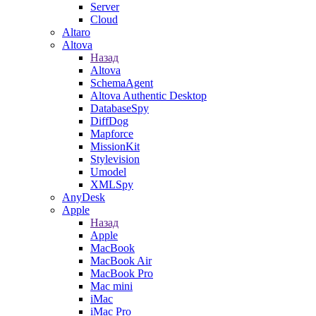
Server
Cloud
Altaro
Altova
Назад
Altova
SchemaAgent
Altova Authentic Desktop
DatabaseSpy
DiffDog
Mapforce
MissionKit
Stylevision
Umodel
XMLSpy
AnyDesk
Apple
Назад
Apple
MacBook
MacBook Air
MacBook Pro
Mac mini
iMac
iMac Pro