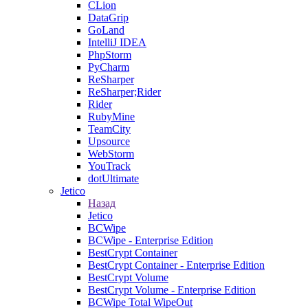
CLion
DataGrip
GoLand
IntelliJ IDEA
PhpStorm
PyCharm
ReSharper
ReSharper;Rider
Rider
RubyMine
TeamCity
Upsource
WebStorm
YouTrack
dotUltimate
Jetico
Назад
Jetico
BCWipe
BCWipe - Enterprise Edition
BestCrypt Container
BestCrypt Container - Enterprise Edition
BestCrypt Volume
BestCrypt Volume - Enterprise Edition
BCWipe Total WipeOut