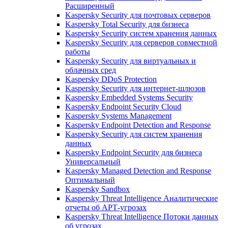
Расширенный
Kaspersky Security для почтовых серверов
Kaspersky Total Security для бизнеса
Kaspersky Security систем хранения данных
Kaspersky Security для серверов совместной
работы
Kaspersky Security для виртуальных и
облачных сред
Kaspersky DDoS Protection
Kaspersky Security для интернет-шлюзов
Kaspersky Embedded Systems Security
Kaspersky Endpoint Security Cloud
Kaspersky Systems Management
Kaspersky Endpoint Detection and Response
Kaspersky Security для систем хранения
данных
Kaspersky Endpoint Security для бизнеса
Универсальный
Kaspersky Managed Detection and Response
Оптимальный
Kaspersky Sandbox
Kaspersky Threat Intelligence Аналитические
отчеты об АРТ-угрозах
Kaspersky Threat Intelligence Потоки данных
об угрозах