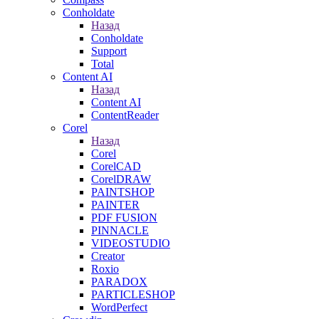
Conholdate
Назад
Conholdate
Support
Total
Content AI
Назад
Content AI
ContentReader
Corel
Назад
Corel
CorelCAD
CorelDRAW
PAINTSHOP
PAINTER
PDF FUSION
PINNACLE
VIDEOSTUDIO
Creator
Roxio
PARADOX
PARTICLESHOP
WordPerfect