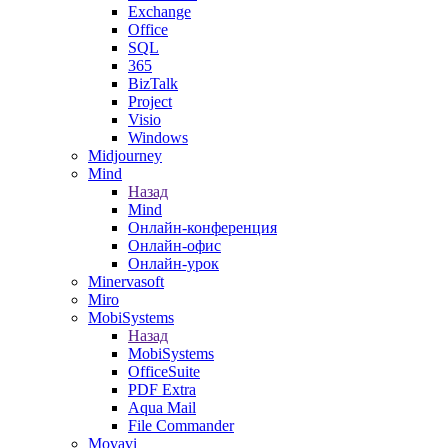
Exchange
Office
SQL
365
BizTalk
Project
Visio
Windows
Midjourney
Mind
Назад
Mind
Онлайн-конференция
Онлайн-офис
Онлайн-урок
Minervasoft
Miro
MobiSystems
Назад
MobiSystems
OfficeSuite
PDF Extra
Aqua Mail
File Commander
Movavi