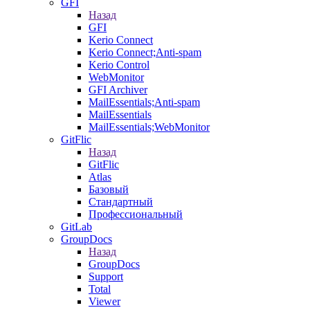
GFI
Назад
GFI
Kerio Connect
Kerio Connect;Anti-spam
Kerio Control
WebMonitor
GFI Archiver
MailEssentials;Anti-spam
MailEssentials
MailEssentials;WebMonitor
GitFlic
Назад
GitFlic
Atlas
Базовый
Стандартный
Профессиональный
GitLab
GroupDocs
Назад
GroupDocs
Support
Total
Viewer