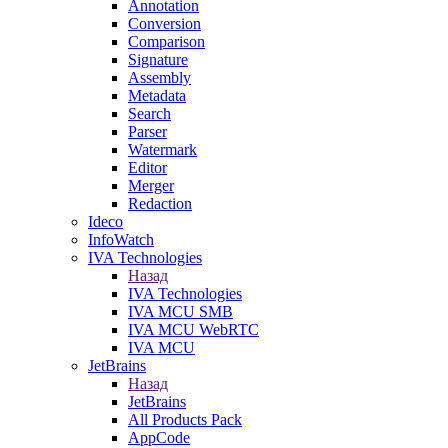
Annotation
Conversion
Comparison
Signature
Assembly
Metadata
Search
Parser
Watermark
Editor
Merger
Redaction
Ideco
InfoWatch
IVA Technologies
Назад
IVA Technologies
IVA MCU SMB
IVA MCU WebRTC
IVA MCU
JetBrains
Назад
JetBrains
All Products Pack
AppCode