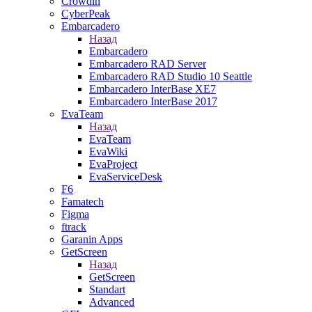
Crowdin
CyberPeak
Embarcadero
Назад
Embarcadero
Embarcadero RAD Server
Embarcadero RAD Studio 10 Seattle
Embarcadero InterBase XE7
Embarcadero InterBase 2017
EvaTeam
Назад
EvaTeam
EvaWiki
EvaProject
EvaServiceDesk
F6
Famatech
Figma
ftrack
Garanin Apps
GetScreen
Назад
GetScreen
Standart
Advanced