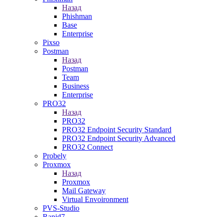
Назад
Phishman
Base
Enterprise
Pixso
Postman
Назад
Postman
Team
Business
Enterprise
PRO32
Назад
PRO32
PRO32 Endpoint Security Standard
PRO32 Endpoint Security Advanced
PRO32 Connect
Probely
Proxmox
Назад
Proxmox
Mail Gateway
Virtual Envoironment
PVS-Studio
Rapid7