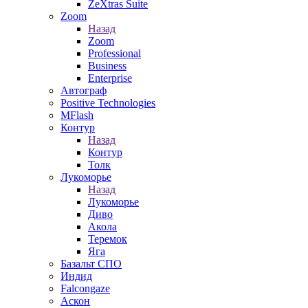
ZeXtras Suite
Zoom
Назад
Zoom
Professional
Business
Enterprise
Автограф
Positive Technologies
MFlash
Контур
Назад
Контур
Толк
Лукоморье
Назад
Лукоморье
Диво
Акола
Теремок
Яга
Базальт СПО
Индид
Falcongaze
Аскон