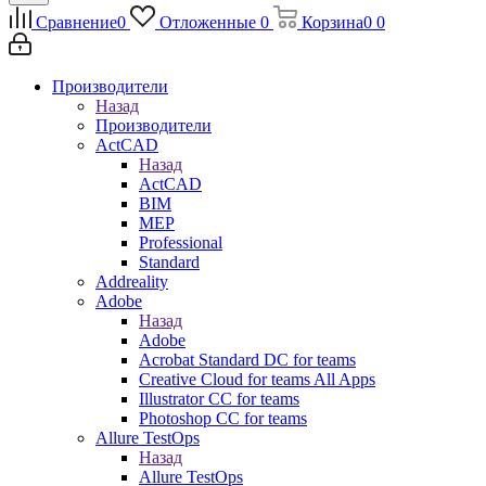
Сравнение
0
Отложенные
0
Корзина
0
0
Производители
Назад
Производители
ActCAD
Назад
ActCAD
BIM
MEP
Professional
Standard
Addreality
Adobe
Назад
Adobe
Acrobat Standard DC for teams
Creative Cloud for teams All Apps
Illustrator CC for teams
Photoshop CC for teams
Allure TestOps
Назад
Allure TestOps