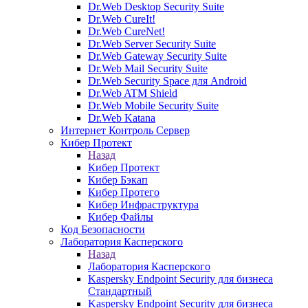
Dr.Web Desktop Security Suite
Dr.Web CureIt!
Dr.Web CureNet!
Dr.Web Server Security Suite
Dr.Web Gateway Security Suite
Dr.Web Mail Security Suite
Dr.Web Security Space для Android
Dr.Web ATM Shield
Dr.Web Mobile Security Suite
Dr.Web Katana
Интернет Контроль Сервер
Кибер Протект
Назад
Кибер Протект
Кибер Бэкап
Кибер Протего
Кибер Инфраструктура
Кибер Файлы
Код Безопасности
Лаборатория Касперского
Назад
Лаборатория Касперского
Kaspersky Endpoint Security для бизнеса
Стандартный
Kaspersky Endpoint Security для бизнеса