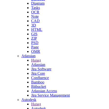
Diagram
Tasks
OCR
Note
CAD
3D
HTML
GIS
ZIP
PSD
Page
OMR
Atlassian
Назад
Atlassian
Jira Software
Jira Core
Confluence
Bamboo
Bitbucket
Atlassian Access
Jira Service Management
Autodesk
Назад
Autodesk