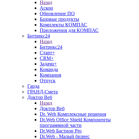
Назад
Аскон
Обновление ПО
Базовые продукты
Комплекты КОМПАС
Приложения для КОМПАС
Битрикс24
Назад
Битрикс24
Старт+
CRM+
Задачи+
Команда
Компания
Отпуск
Гарда
ГРАНД-Смета
Доктор Веб
Назад
Доктор Веб
Dr. Web Комплексные решения
Dr.Web Office Shield Компоненты
программной части
Dr.Web Бастион Pro
Dr.Web - Малый бизнес