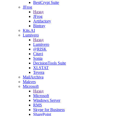
BestCrypt Suite
JFrog
Назад
JFrog
Artifactory
Bintray
Kits.AI
Lumivero
Назад
Lumivero
@RISK
Citavi
Sonia
DecisionTools Suite
XLSTAT
Tevera
MailArchiva
Makves
Microsoft
Назад
Microsoft
Windows Server
RMS
Skype for Business
SharePoint