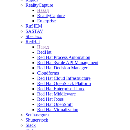
RealityCapture
Назад
RealityCapture
Enterprise
RuSIEM
SASTAV
SberJazz
RedHat
Назад
RedHat
Red Hat Process Automation
Red Hat 3scale API Management
Red Hat Decision Manager
Cloudforms
Red Hat Cloud Infrastructure
Red Hat OpenStack Platform
Red Hat Enterprise Linux
Red Hat Middleware
Red Hat Jboss
Red Hat OpenShift
Red Hat Virtualization
Senhasegura
Shutterstock
Slack