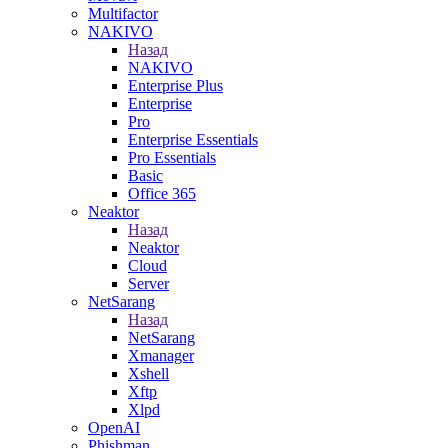
Multifactor
NAKIVO
Назад
NAKIVO
Enterprise Plus
Enterprise
Pro
Enterprise Essentials
Pro Essentials
Basic
Office 365
Neaktor
Назад
Neaktor
Cloud
Server
NetSarang
Назад
NetSarang
Xmanager
Xshell
Xftp
Xlpd
OpenAI
Phishman