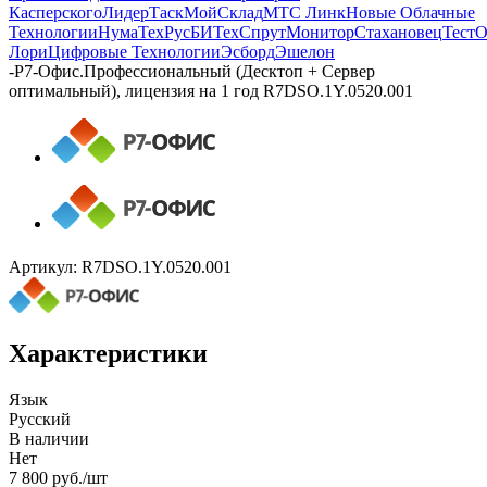
Касперского
ЛидерТаск
МойСклад
МТС Линк
Новые Облачные
Технологии
НумаТех
РусБИТех
СпрутМонитор
Стахановец
Тест
Лори
Цифровые Технологии
Эсборд
Эшелон
-
Р7-Офис.Профессиональный (Десктоп + Сервер
оптимальный), лицензия на 1 год R7DSO.1Y.0520.001
Артикул:
R7DSO.1Y.0520.001
Характеристики
Язык
Русский
В наличии
Нет
7 800
руб.
/шт