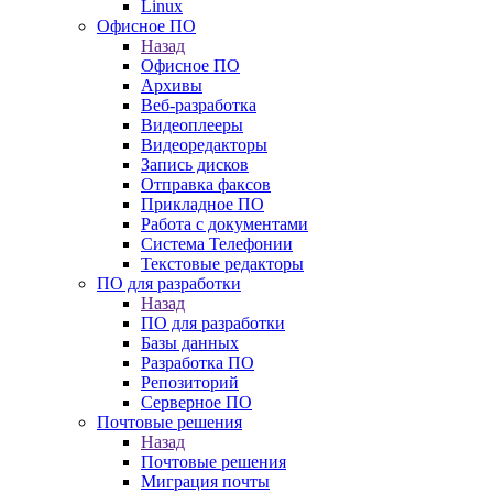
Linux
Офисное ПО
Назад
Офисное ПО
Архивы
Веб-разработка
Видеоплееры
Видеоредакторы
Запись дисков
Отправка факсов
Прикладное ПО
Работа с документами
Система Телефонии
Текстовые редакторы
ПО для разработки
Назад
ПО для разработки
Базы данных
Разработка ПО
Репозиторий
Серверное ПО
Почтовые решения
Назад
Почтовые решения
Миграция почты