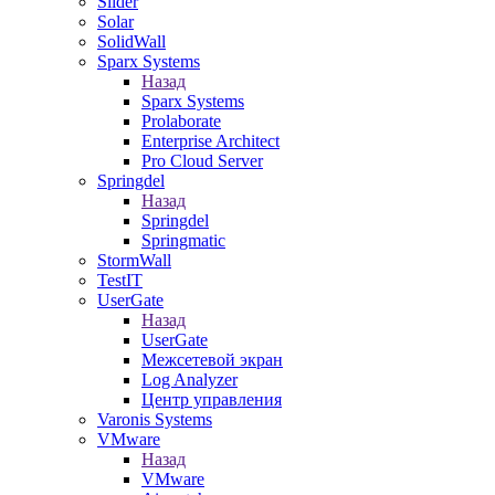
Slider
Solar
SolidWall
Sparx Systems
Назад
Sparx Systems
Prolaborate
Enterprise Architect
Pro Cloud Server
Springdel
Назад
Springdel
Springmatic
StormWall
TestIT
UserGate
Назад
UserGate
Межсетевой экран
Log Analyzer
Центр управления
Varonis Systems
VMware
Назад
VMware