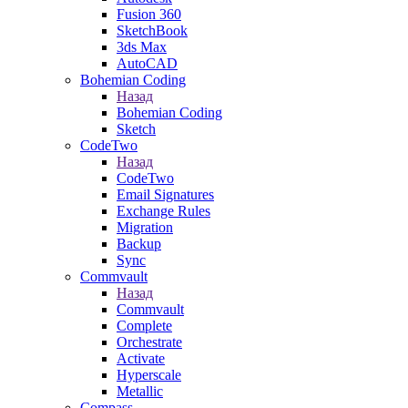
Fusion 360
SketchBook
3ds Max
AutoCAD
Bohemian Coding
Назад
Bohemian Coding
Sketch
CodeTwo
Назад
CodeTwo
Email Signatures
Exchange Rules
Migration
Backup
Sync
Commvault
Назад
Commvault
Complete
Orchestrate
Activate
Hyperscale
Metallic
Compass