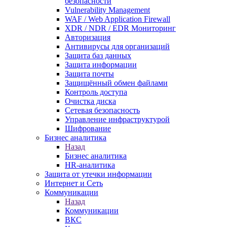
безопасности
Vulnerability Management
WAF / Web Application Firewall
XDR / NDR / EDR Мониторинг
Авторизация
Антивирусы для организаций
Защита баз данных
Защита информации
Защита почты
Защищённый обмен файлами
Контроль доступа
Очистка диска
Сетевая безопасность
Управление инфраструктурой
Шифрование
Бизнес аналитика
Назад
Бизнес аналитика
HR-аналитика
Защита от утечки информации
Интернет и Сеть
Коммуникации
Назад
Коммуникации
ВКС