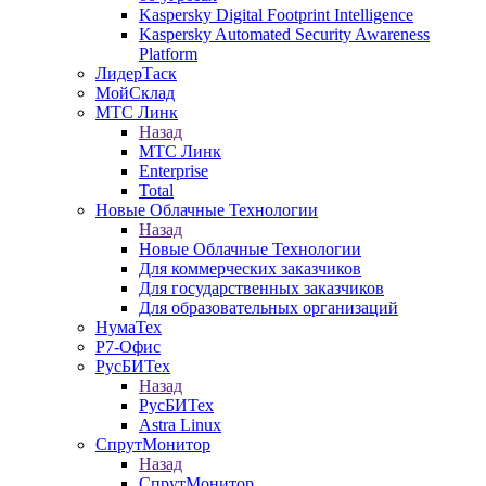
Kaspersky Digital Footprint Intelligence
Kaspersky Automated Security Awareness
Platform
ЛидерТаск
МойСклад
МТС Линк
Назад
МТС Линк
Enterprise
Total
Новые Облачные Технологии
Назад
Новые Облачные Технологии
Для коммерческих заказчиков
Для государственных заказчиков
Для образовательных организаций
НумаТех
Р7-Офис
РусБИТех
Назад
РусБИТех
Astra Linux
СпрутМонитор
Назад
СпрутМонитор