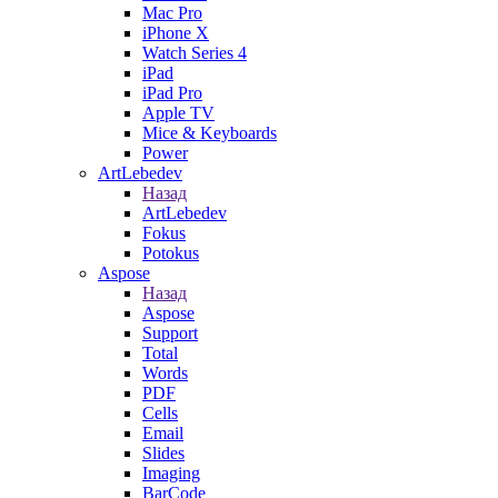
Mac Pro
iPhone X
Watch Series 4
iPad
iPad Pro
Apple TV
Mice & Keyboards
Power
ArtLebedev
Назад
ArtLebedev
Fokus
Potokus
Aspose
Назад
Aspose
Support
Total
Words
PDF
Cells
Email
Slides
Imaging
BarCode