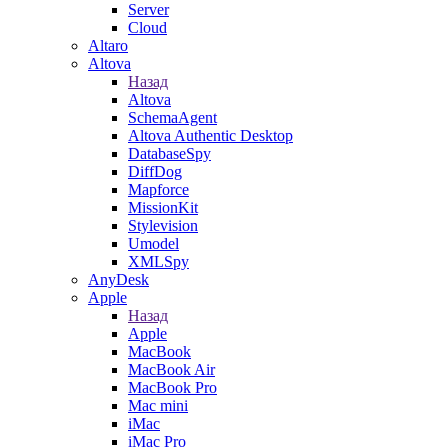
Server
Cloud
Altaro
Altova
Назад
Altova
SchemaAgent
Altova Authentic Desktop
DatabaseSpy
DiffDog
Mapforce
MissionKit
Stylevision
Umodel
XMLSpy
AnyDesk
Apple
Назад
Apple
MacBook
MacBook Air
MacBook Pro
Mac mini
iMac
iMac Pro