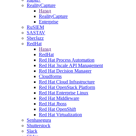
RealityCapture
Назад
RealityCapture
Enterprise
RuSIEM
SASTAV
SberJazz
RedHat
Назад
RedHat
Red Hat Process Automation
Red Hat 3scale API Management
Red Hat Decision Manager
Cloudforms
Red Hat Cloud Infrastructure
Red Hat OpenStack Platform
Red Hat Enterprise Linux
Red Hat Middleware
Red Hat Jboss
Red Hat OpenShift
Red Hat Virtualization
Senhasegura
Shutterstock
Slack