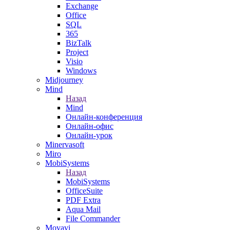
Exchange
Office
SQL
365
BizTalk
Project
Visio
Windows
Midjourney
Mind
Назад
Mind
Онлайн-конференция
Онлайн-офис
Онлайн-урок
Minervasoft
Miro
MobiSystems
Назад
MobiSystems
OfficeSuite
PDF Extra
Aqua Mail
File Commander
Movavi