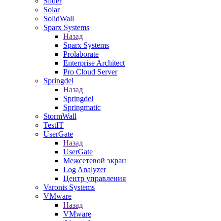
Slider
Solar
SolidWall
Sparx Systems
Назад
Sparx Systems
Prolaborate
Enterprise Architect
Pro Cloud Server
Springdel
Назад
Springdel
Springmatic
StormWall
TestIT
UserGate
Назад
UserGate
Межсетевой экран
Log Analyzer
Центр управления
Varonis Systems
VMware
Назад
VMware