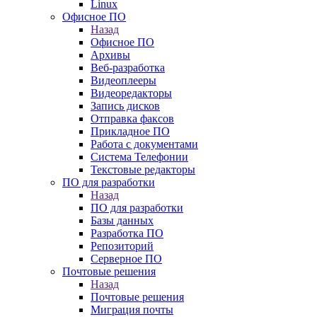
Linux
Офисное ПО
Назад
Офисное ПО
Архивы
Веб-разработка
Видеоплееры
Видеоредакторы
Запись дисков
Отправка факсов
Прикладное ПО
Работа с документами
Система Телефонии
Текстовые редакторы
ПО для разработки
Назад
ПО для разработки
Базы данных
Разработка ПО
Репозиторий
Серверное ПО
Почтовые решения
Назад
Почтовые решения
Миграция почты