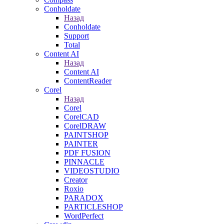
Conholdate
Назад
Conholdate
Support
Total
Content AI
Назад
Content AI
ContentReader
Corel
Назад
Corel
CorelCAD
CorelDRAW
PAINTSHOP
PAINTER
PDF FUSION
PINNACLE
VIDEOSTUDIO
Creator
Roxio
PARADOX
PARTICLESHOP
WordPerfect