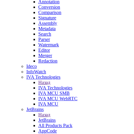
Annotation
Conversion
Comparison
Signature
Assembly
Metadata
Search
Parser
Watermark
Editor
Merger
Redaction
Ideco
InfoWatch
IVA Technologies
Назад
IVA Technologies
IVA MCU SMB
IVA MCU WebRTC
IVA MCU
JetBrains
Назад
JetBrains
All Products Pack
AppCode