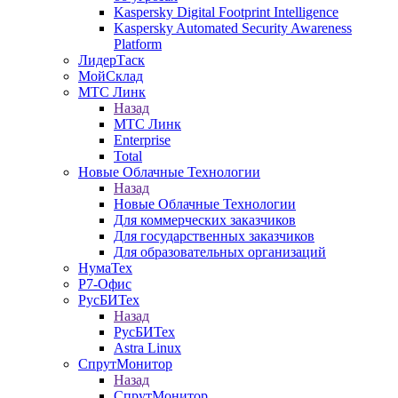
Kaspersky Digital Footprint Intelligence
Kaspersky Automated Security Awareness
Platform
ЛидерТаск
МойСклад
МТС Линк
Назад
МТС Линк
Enterprise
Total
Новые Облачные Технологии
Назад
Новые Облачные Технологии
Для коммерческих заказчиков
Для государственных заказчиков
Для образовательных организаций
НумаТех
Р7-Офис
РусБИТех
Назад
РусБИТех
Astra Linux
СпрутМонитор
Назад
СпрутМонитор