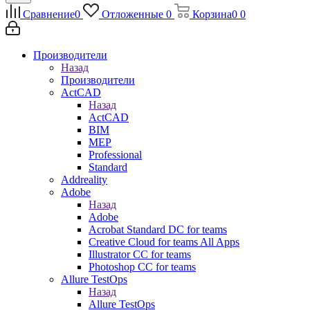
Сравнение
0
Отложенные
0
Корзина
0
0
Производители
Назад
Производители
ActCAD
Назад
ActCAD
BIM
MEP
Professional
Standard
Addreality
Adobe
Назад
Adobe
Acrobat Standard DC for teams
Creative Cloud for teams All Apps
Illustrator CC for teams
Photoshop CC for teams
Allure TestOps
Назад
Allure TestOps