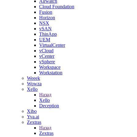
Airwatch
Cloud Foundation
Fusion
Horizon
NSX
vSAN
ThinApp
UEM
VirtualCenter
vCloud
vCenter
vSphere
Workspace
Workstation
Weeek
Wowza
Xello
Назад
Xello
Deception
Xibo
Yva.ai
Zextras
Назад
Zextras