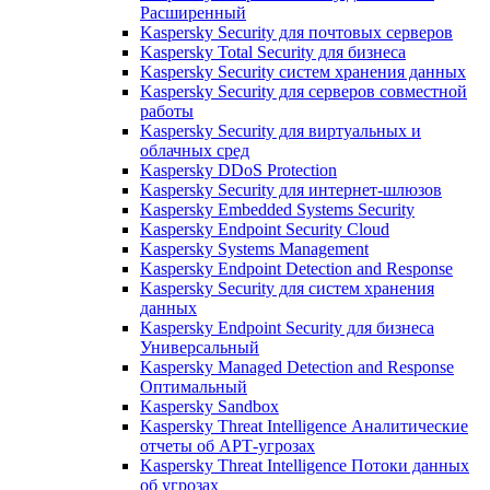
Расширенный
Kaspersky Security для почтовых серверов
Kaspersky Total Security для бизнеса
Kaspersky Security систем хранения данных
Kaspersky Security для серверов совместной
работы
Kaspersky Security для виртуальных и
облачных сред
Kaspersky DDoS Protection
Kaspersky Security для интернет-шлюзов
Kaspersky Embedded Systems Security
Kaspersky Endpoint Security Cloud
Kaspersky Systems Management
Kaspersky Endpoint Detection and Response
Kaspersky Security для систем хранения
данных
Kaspersky Endpoint Security для бизнеса
Универсальный
Kaspersky Managed Detection and Response
Оптимальный
Kaspersky Sandbox
Kaspersky Threat Intelligence Аналитические
отчеты об АРТ-угрозах
Kaspersky Threat Intelligence Потоки данных
об угрозах