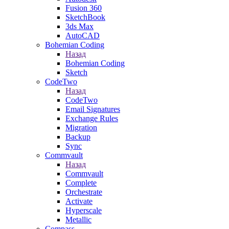
Fusion 360
SketchBook
3ds Max
AutoCAD
Bohemian Coding
Назад
Bohemian Coding
Sketch
CodeTwo
Назад
CodeTwo
Email Signatures
Exchange Rules
Migration
Backup
Sync
Commvault
Назад
Commvault
Complete
Orchestrate
Activate
Hyperscale
Metallic
Compass