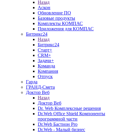
Назад
Аскон
Обновление ПО
Базовые продукты
Комплекты КОМПАС
Приложения для КОМПАС
Битрикс24
Назад
Битрикс24
Старт+
CRM+
Задачи+
Команда
Компания
Отпуск
Гарда
ГРАНД-Смета
Доктор Веб
Назад
Доктор Веб
Dr. Web Комплексные решения
Dr.Web Office Shield Компоненты
программной части
Dr.Web Бастион Pro
Dr.Web - Малый бизнес