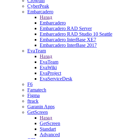
Crowdin
CyberPeak
Embarcadero
Назад
Embarcadero
Embarcadero RAD Server
Embarcadero RAD Studio 10 Seattle
Embarcadero InterBase XE7
Embarcadero InterBase 2017
EvaTeam
Назад
EvaTeam
EvaWiki
EvaProject
EvaServiceDesk
F6
Famatech
Figma
ftrack
Garanin Apps
GetScreen
Назад
GetScreen
Standart
Advanced