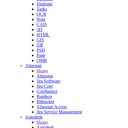
Diagram
Tasks
OCR
Note
CAD
3D
HTML
GIS
ZIP
PSD
Page
OMR
Atlassian
Назад
Atlassian
Jira Software
Jira Core
Confluence
Bamboo
Bitbucket
Atlassian Access
Jira Service Management
Autodesk
Назад
Autodesk