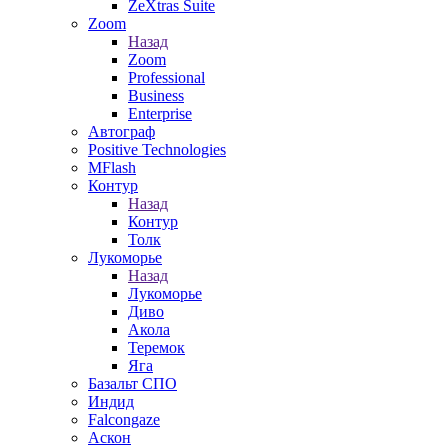
ZeXtras Suite
Zoom
Назад
Zoom
Professional
Business
Enterprise
Автограф
Positive Technologies
MFlash
Контур
Назад
Контур
Толк
Лукоморье
Назад
Лукоморье
Диво
Акола
Теремок
Яга
Базальт СПО
Индид
Falcongaze
Аскон