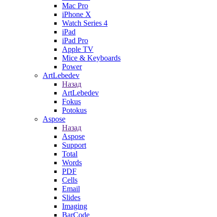
Mac Pro
iPhone X
Watch Series 4
iPad
iPad Pro
Apple TV
Mice & Keyboards
Power
ArtLebedev
Назад
ArtLebedev
Fokus
Potokus
Aspose
Назад
Aspose
Support
Total
Words
PDF
Cells
Email
Slides
Imaging
BarCode