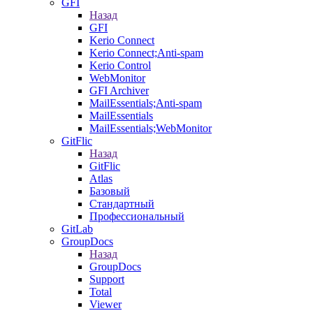
GFI
Назад
GFI
Kerio Connect
Kerio Connect;Anti-spam
Kerio Control
WebMonitor
GFI Archiver
MailEssentials;Anti-spam
MailEssentials
MailEssentials;WebMonitor
GitFlic
Назад
GitFlic
Atlas
Базовый
Стандартный
Профессиональный
GitLab
GroupDocs
Назад
GroupDocs
Support
Total
Viewer