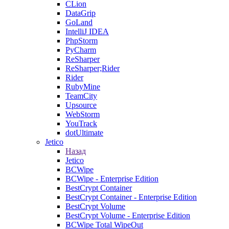
CLion
DataGrip
GoLand
IntelliJ IDEA
PhpStorm
PyCharm
ReSharper
ReSharper;Rider
Rider
RubyMine
TeamCity
Upsource
WebStorm
YouTrack
dotUltimate
Jetico
Назад
Jetico
BCWipe
BCWipe - Enterprise Edition
BestCrypt Container
BestCrypt Container - Enterprise Edition
BestCrypt Volume
BestCrypt Volume - Enterprise Edition
BCWipe Total WipeOut