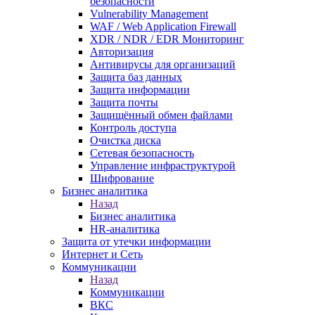
безопасности
Vulnerability Management
WAF / Web Application Firewall
XDR / NDR / EDR Мониторинг
Авторизация
Антивирусы для организаций
Защита баз данных
Защита информации
Защита почты
Защищённый обмен файлами
Контроль доступа
Очистка диска
Сетевая безопасность
Управление инфраструктурой
Шифрование
Бизнес аналитика
Назад
Бизнес аналитика
HR-аналитика
Защита от утечки информации
Интернет и Сеть
Коммуникации
Назад
Коммуникации
ВКС