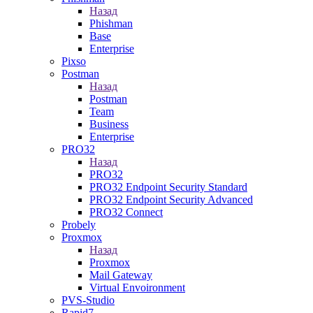
Назад
Phishman
Base
Enterprise
Pixso
Postman
Назад
Postman
Team
Business
Enterprise
PRO32
Назад
PRO32
PRO32 Endpoint Security Standard
PRO32 Endpoint Security Advanced
PRO32 Connect
Probely
Proxmox
Назад
Proxmox
Mail Gateway
Virtual Envoironment
PVS-Studio
Rapid7