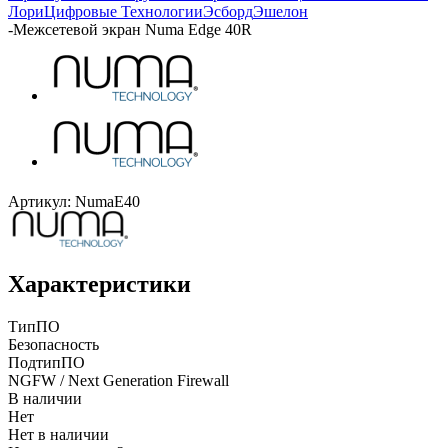
Лори
Цифровые Технологии
Эсборд
Эшелон
-
Межсетевой экран Numa Edge 40R
Артикул:
NumaE40
Характеристики
ТипПО
Безопасность
ПодтипПО
NGFW / Next Generation Firewall
В наличии
Нет
Нет в наличии