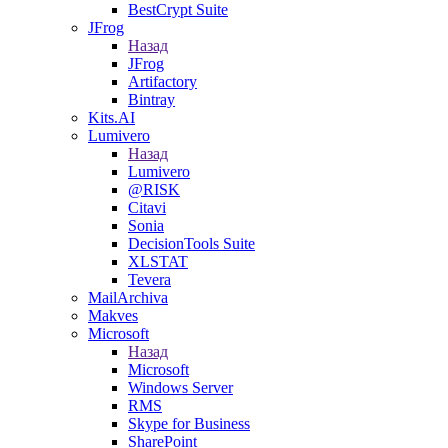
BestCrypt Suite
JFrog
Назад
JFrog
Artifactory
Bintray
Kits.AI
Lumivero
Назад
Lumivero
@RISK
Citavi
Sonia
DecisionTools Suite
XLSTAT
Tevera
MailArchiva
Makves
Microsoft
Назад
Microsoft
Windows Server
RMS
Skype for Business
SharePoint