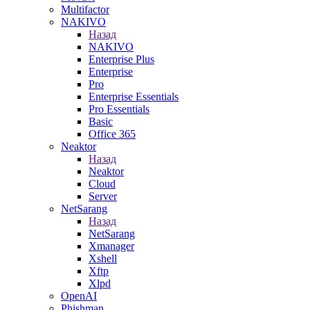
Multifactor
NAKIVO
Назад
NAKIVO
Enterprise Plus
Enterprise
Pro
Enterprise Essentials
Pro Essentials
Basic
Office 365
Neaktor
Назад
Neaktor
Cloud
Server
NetSarang
Назад
NetSarang
Xmanager
Xshell
Xftp
Xlpd
OpenAI
Phishman