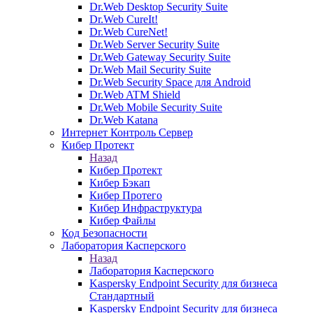
Dr.Web Desktop Security Suite
Dr.Web CureIt!
Dr.Web CureNet!
Dr.Web Server Security Suite
Dr.Web Gateway Security Suite
Dr.Web Mail Security Suite
Dr.Web Security Space для Android
Dr.Web ATM Shield
Dr.Web Mobile Security Suite
Dr.Web Katana
Интернет Контроль Сервер
Кибер Протект
Назад
Кибер Протект
Кибер Бэкап
Кибер Протего
Кибер Инфраструктура
Кибер Файлы
Код Безопасности
Лаборатория Касперского
Назад
Лаборатория Касперского
Kaspersky Endpoint Security для бизнеса
Стандартный
Kaspersky Endpoint Security для бизнеса