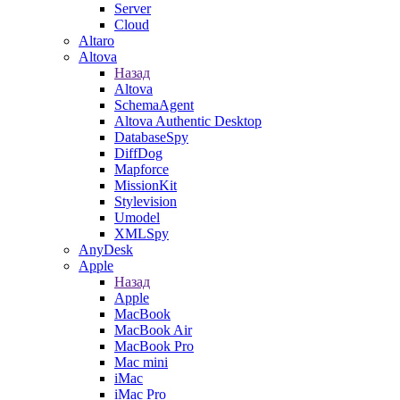
Server
Cloud
Altaro
Altova
Назад
Altova
SchemaAgent
Altova Authentic Desktop
DatabaseSpy
DiffDog
Mapforce
MissionKit
Stylevision
Umodel
XMLSpy
AnyDesk
Apple
Назад
Apple
MacBook
MacBook Air
MacBook Pro
Mac mini
iMac
iMac Pro