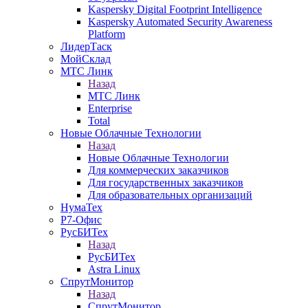
Kaspersky Digital Footprint Intelligence
Kaspersky Automated Security Awareness
Platform
ЛидерТаск
МойСклад
МТС Линк
Назад
МТС Линк
Enterprise
Total
Новые Облачные Технологии
Назад
Новые Облачные Технологии
Для коммерческих заказчиков
Для государственных заказчиков
Для образовательных организаций
НумаТех
Р7-Офис
РусБИТех
Назад
РусБИТех
Astra Linux
СпрутМонитор
Назад
СпрутМонитор