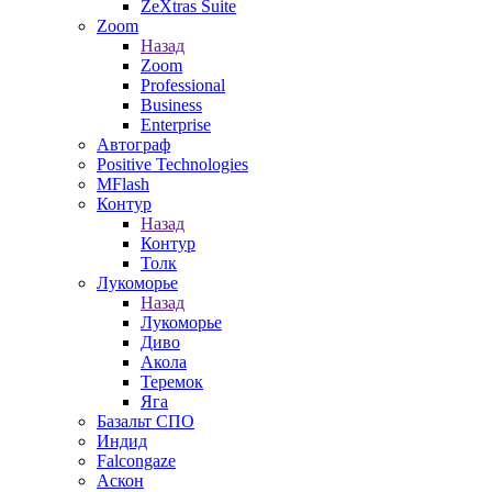
ZeXtras Suite
Zoom
Назад
Zoom
Professional
Business
Enterprise
Автограф
Positive Technologies
MFlash
Контур
Назад
Контур
Толк
Лукоморье
Назад
Лукоморье
Диво
Акола
Теремок
Яга
Базальт СПО
Индид
Falcongaze
Аскон