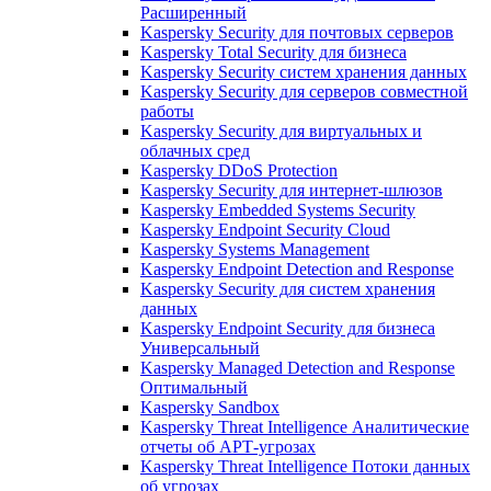
Расширенный
Kaspersky Security для почтовых серверов
Kaspersky Total Security для бизнеса
Kaspersky Security систем хранения данных
Kaspersky Security для серверов совместной
работы
Kaspersky Security для виртуальных и
облачных сред
Kaspersky DDoS Protection
Kaspersky Security для интернет-шлюзов
Kaspersky Embedded Systems Security
Kaspersky Endpoint Security Cloud
Kaspersky Systems Management
Kaspersky Endpoint Detection and Response
Kaspersky Security для систем хранения
данных
Kaspersky Endpoint Security для бизнеса
Универсальный
Kaspersky Managed Detection and Response
Оптимальный
Kaspersky Sandbox
Kaspersky Threat Intelligence Аналитические
отчеты об АРТ-угрозах
Kaspersky Threat Intelligence Потоки данных
об угрозах