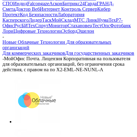
СПО
Индид
Falcongaze
Аскон
Битрикс24
Гарда
ГРАНД-
Смета
Доктор Веб
Интернет Контроль Сервер
Кибер
Протект
Код Безопасности
Лаборатория
Касперского
ЛидерТаск
МойСклад
МТС Линк
НумаТех
Р7-
Офис
РусБИТех
СпрутМонитор
Стахановец
ТестОпс
Фотобанк
Лори
Цифровые Технологии
Эсборд
Эшелон
-
Новые Облачные Технологии Для образовательных
организаций
Для коммерческих заказчиков
Для государственных заказчиков
-
МойОфис Почта. Лицензия Корпоративная на пользователя
для образовательных организаций, без ограничения срока
действия, с правом на по X2-EML-NE-NUNL-А