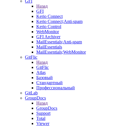
GFI
Назад
GFI
Kerio Connect
Kerio Connect;Anti-spam
Kerio Control
WebMonitor
GFI Archiver
MailEssentials;Anti-spam
MailEssentials
MailEssentials;WebMonitor
GitFlic
Назад
GitFlic
Atlas
Базовый
Стандартный
Профессиональный
GitLab
GroupDocs
Назад
GroupDocs
Support
Total
Viewer