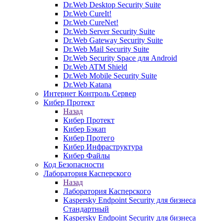
Dr.Web Desktop Security Suite
Dr.Web CureIt!
Dr.Web CureNet!
Dr.Web Server Security Suite
Dr.Web Gateway Security Suite
Dr.Web Mail Security Suite
Dr.Web Security Space для Android
Dr.Web ATM Shield
Dr.Web Mobile Security Suite
Dr.Web Katana
Интернет Контроль Сервер
Кибер Протект
Назад
Кибер Протект
Кибер Бэкап
Кибер Протего
Кибер Инфраструктура
Кибер Файлы
Код Безопасности
Лаборатория Касперского
Назад
Лаборатория Касперского
Kaspersky Endpoint Security для бизнеса
Стандартный
Kaspersky Endpoint Security для бизнеса