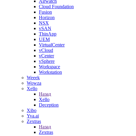
Airwatch
Cloud Foundation
Fusion
Horizon
NSX
vSAN
ThinApp
UEM
VirtualCenter
vCloud
vCenter
vSphere
Workspace
Workstation
Weeek
Wowza
Xello
Назад
Xello
Deception
Xibo
Yva.ai
Zextras
Назад
Zextras