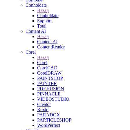
Conholdate
Назад
Conholdate
Support
Total
Content AI
Назад
Content AI
ContentReader
Corel
Назад
Corel
CorelCAD
CorelDRAW
PAINTSHOP
PAINTER
PDF FUSION
PINNACLE
VIDEOSTUDIO
Creator
Roxio
PARADOX
PARTICLESHOP
WordPerfect