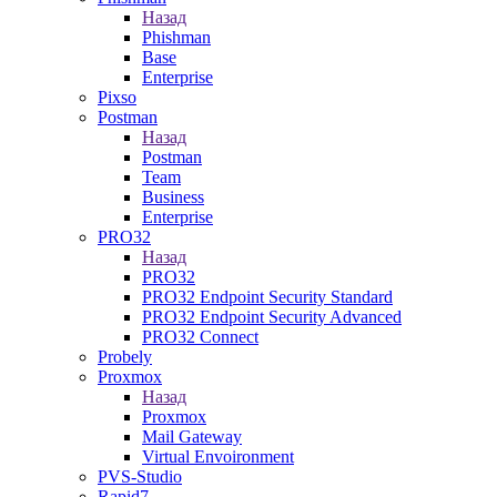
Назад
Phishman
Base
Enterprise
Pixso
Postman
Назад
Postman
Team
Business
Enterprise
PRO32
Назад
PRO32
PRO32 Endpoint Security Standard
PRO32 Endpoint Security Advanced
PRO32 Connect
Probely
Proxmox
Назад
Proxmox
Mail Gateway
Virtual Envoironment
PVS-Studio
Rapid7