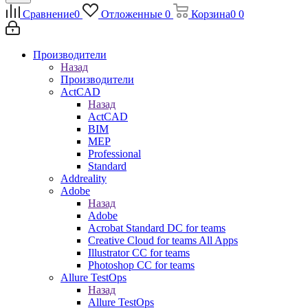
Сравнение
0
Отложенные
0
Корзина
0
0
Производители
Назад
Производители
ActCAD
Назад
ActCAD
BIM
MEP
Professional
Standard
Addreality
Adobe
Назад
Adobe
Acrobat Standard DC for teams
Creative Cloud for teams All Apps
Illustrator CC for teams
Photoshop CC for teams
Allure TestOps
Назад
Allure TestOps