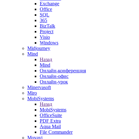
Exchange
Office
SQL
365
BizTalk
Project
Visio
Windows
Midjourney
Mind
Назад
Mind
Онлайн-конференция
Онлайн-офис
Онлайн-урок
Minervasoft
Miro
MobiSystems
Назад
MobiSystems
OfficeSuite
PDF Extra
Aqua Mail
File Commander
Movavi