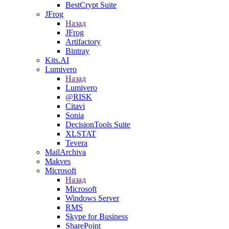
BestCrypt Suite
JFrog
Назад
JFrog
Artifactory
Bintray
Kits.AI
Lumivero
Назад
Lumivero
@RISK
Citavi
Sonia
DecisionTools Suite
XLSTAT
Tevera
MailArchiva
Makves
Microsoft
Назад
Microsoft
Windows Server
RMS
Skype for Business
SharePoint