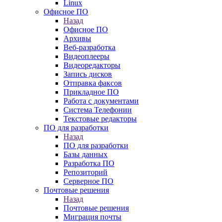
Linux
Офисное ПО
Назад
Офисное ПО
Архивы
Веб-разработка
Видеоплееры
Видеоредакторы
Запись дисков
Отправка факсов
Прикладное ПО
Работа с документами
Система Телефонии
Текстовые редакторы
ПО для разработки
Назад
ПО для разработки
Базы данных
Разработка ПО
Репозиторий
Серверное ПО
Почтовые решения
Назад
Почтовые решения
Миграция почты