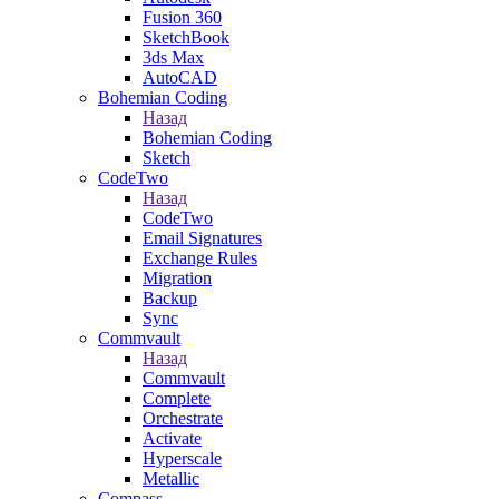
Fusion 360
SketchBook
3ds Max
AutoCAD
Bohemian Coding
Назад
Bohemian Coding
Sketch
CodeTwo
Назад
CodeTwo
Email Signatures
Exchange Rules
Migration
Backup
Sync
Commvault
Назад
Commvault
Complete
Orchestrate
Activate
Hyperscale
Metallic
Compass