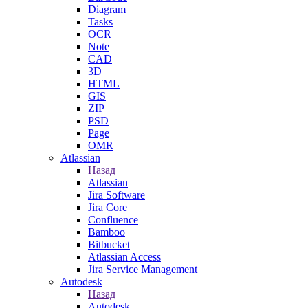
Diagram
Tasks
OCR
Note
CAD
3D
HTML
GIS
ZIP
PSD
Page
OMR
Atlassian
Назад
Atlassian
Jira Software
Jira Core
Confluence
Bamboo
Bitbucket
Atlassian Access
Jira Service Management
Autodesk
Назад
Autodesk