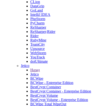
CLion
DataGrip
GoLand
IntelliJ IDEA
PhpStorm
PyCharm
ReSharper
ReSharper;Rider
Rider
RubyMine
TeamCity
Upsource
WebStorm
YouTrack
dotUltimate
Jetico
Назад
Jetico
BCWipe
BCWipe - Enterprise Edition
BestCrypt Container
BestCrypt Container - Enterprise Edition
BestCrypt Volume
BestCrypt Volume - Enterprise Edition
BCWipe Total WipeOut