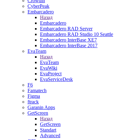
Crowdin
CyberPeak
Embarcadero
Назад
Embarcadero
Embarcadero RAD Server
Embarcadero RAD Studio 10 Seattle
Embarcadero InterBase XE7
Embarcadero InterBase 2017
EvaTeam
Назад
EvaTeam
EvaWiki
EvaProject
EvaServiceDesk
F6
Famatech
Figma
ftrack
Garanin Apps
GetScreen
Назад
GetScreen
Standart
Advanced