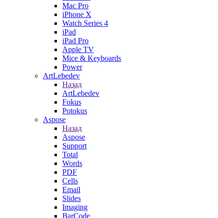
Mac Pro
iPhone X
Watch Series 4
iPad
iPad Pro
Apple TV
Mice & Keyboards
Power
ArtLebedev
Назад
ArtLebedev
Fokus
Potokus
Aspose
Назад
Aspose
Support
Total
Words
PDF
Cells
Email
Slides
Imaging
BarCode