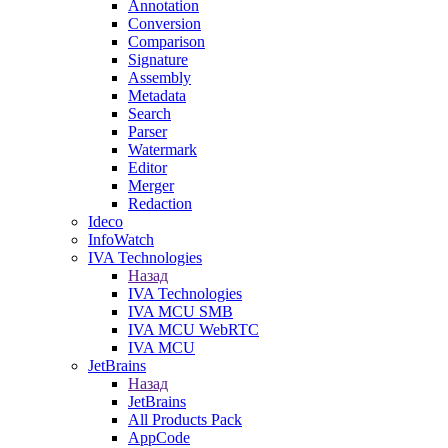
Annotation
Conversion
Comparison
Signature
Assembly
Metadata
Search
Parser
Watermark
Editor
Merger
Redaction
Ideco
InfoWatch
IVA Technologies
Назад
IVA Technologies
IVA MCU SMB
IVA MCU WebRTC
IVA MCU
JetBrains
Назад
JetBrains
All Products Pack
AppCode