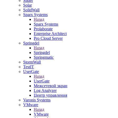
Slider
Solar
SolidWall
Sparx Systems
Назад
Sparx Systems
Prolaborate
Enterprise Architect
Pro Cloud Server
Springdel
Назад
Springdel
Springmatic
StormWall
TestIT
UserGate
Назад
UserGate
Межсетевой экран
Log Analyzer
Центр управления
Varonis Systems
VMware
Назад
VMware