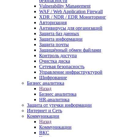
безопасности
Vulnerability Management
WAF / Web Application Firewall
XDR / NDR / EDR Мониторинг
Авторизация
Антивирусы для организаций
Защита баз данных
Защита информации
Защита почты
Защищённый обмен файлами
Контроль доступа
Очистка диска
Сетевая безопасность
Управление инфраструктурой
Шифрование
Бизнес аналитика
Назад
Бизнес аналитика
HR-аналитика
Защита от утечки информации
Интернет и Сеть
Коммуникации
Назад
Коммуникации
ВКС