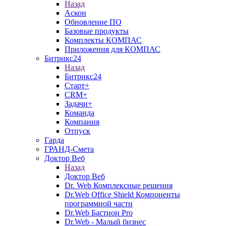
Назад
Аскон
Обновление ПО
Базовые продукты
Комплекты КОМПАС
Приложения для КОМПАС
Битрикс24
Назад
Битрикс24
Старт+
CRM+
Задачи+
Команда
Компания
Отпуск
Гарда
ГРАНД-Смета
Доктор Веб
Назад
Доктор Веб
Dr. Web Комплексные решения
Dr.Web Office Shield Компоненты
программной части
Dr.Web Бастион Pro
Dr.Web - Малый бизнес