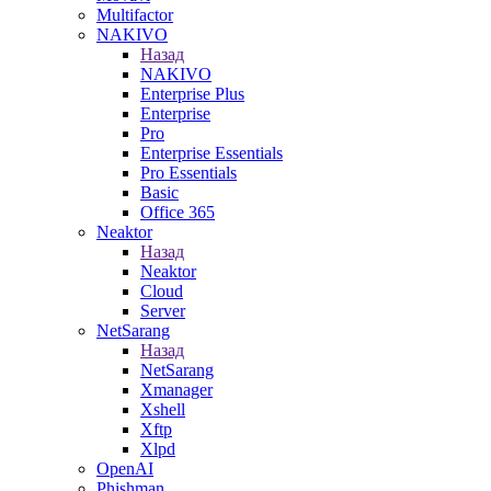
Multifactor
NAKIVO
Назад
NAKIVO
Enterprise Plus
Enterprise
Pro
Enterprise Essentials
Pro Essentials
Basic
Office 365
Neaktor
Назад
Neaktor
Cloud
Server
NetSarang
Назад
NetSarang
Xmanager
Xshell
Xftp
Xlpd
OpenAI
Phishman