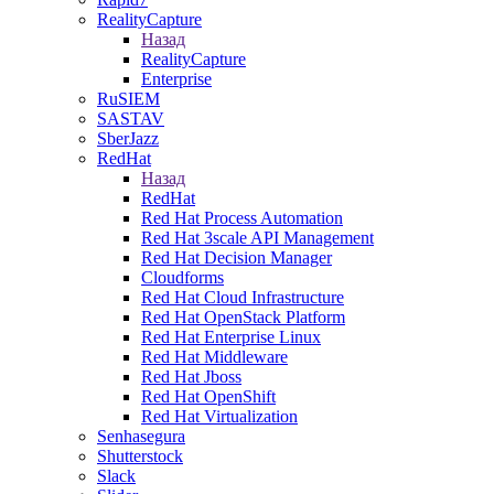
RealityCapture
Назад
RealityCapture
Enterprise
RuSIEM
SASTAV
SberJazz
RedHat
Назад
RedHat
Red Hat Process Automation
Red Hat 3scale API Management
Red Hat Decision Manager
Cloudforms
Red Hat Cloud Infrastructure
Red Hat OpenStack Platform
Red Hat Enterprise Linux
Red Hat Middleware
Red Hat Jboss
Red Hat OpenShift
Red Hat Virtualization
Senhasegura
Shutterstock
Slack