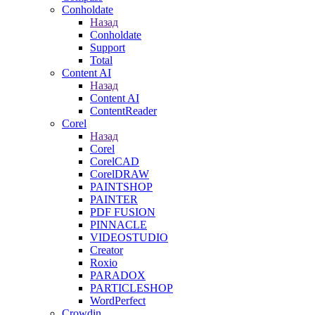
Conholdate
Назад
Conholdate
Support
Total
Content AI
Назад
Content AI
ContentReader
Corel
Назад
Corel
CorelCAD
CorelDRAW
PAINTSHOP
PAINTER
PDF FUSION
PINNACLE
VIDEOSTUDIO
Creator
Roxio
PARADOX
PARTICLESHOP
WordPerfect
Crowdin