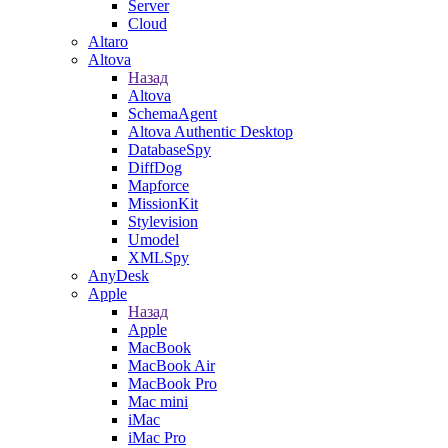
Server
Cloud
Altaro
Altova
Назад
Altova
SchemaAgent
Altova Authentic Desktop
DatabaseSpy
DiffDog
Mapforce
MissionKit
Stylevision
Umodel
XMLSpy
AnyDesk
Apple
Назад
Apple
MacBook
MacBook Air
MacBook Pro
Mac mini
iMac
iMac Pro