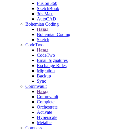
Fusion 360
SketchBook
3ds Max
AutoCAD
Bohemian Coding
Назад
Bohemian Coding
Sketch
CodeTwo
Назад
CodeTwo
Email Signatures
Exchange Rules
Migration
Backup
Sync
Commvault
Назад
Commvault
Complete
Orchestrate
Activate
Hyperscale
Metallic
Compass