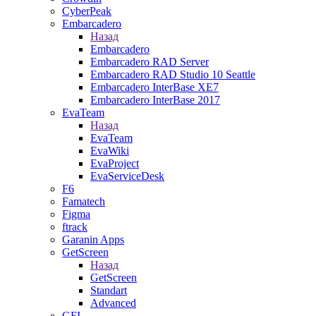
CyberPeak
Embarcadero
Назад
Embarcadero
Embarcadero RAD Server
Embarcadero RAD Studio 10 Seattle
Embarcadero InterBase XE7
Embarcadero InterBase 2017
EvaTeam
Назад
EvaTeam
EvaWiki
EvaProject
EvaServiceDesk
F6
Famatech
Figma
ftrack
Garanin Apps
GetScreen
Назад
GetScreen
Standart
Advanced
GFI