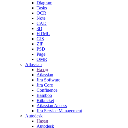
Diagram
Tasks
OCR
Note
CAD
3D
HTML
GIS
ZIP
PSD
Page
OMR
Atlassian
Назад
Atlassian
Jira Software
Jira Core
Confluence
Bamboo
Bitbucket
Atlassian Access
Jira Service Management
Autodesk
Назад
Autodesk