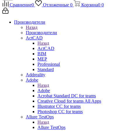
Сравнение
0
Отложенные
0
Корзина
0
0
Производители
Назад
Производители
ActCAD
Назад
ActCAD
BIM
MEP
Professional
Standard
Addreality
Adobe
Назад
Adobe
Acrobat Standard DC for teams
Creative Cloud for teams All Apps
Illustrator CC for teams
Photoshop CC for teams
Allure TestOps
Назад
Allure TestOps