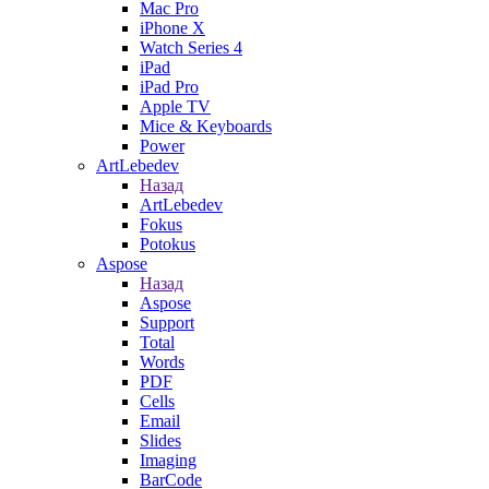
Mac Pro
iPhone X
Watch Series 4
iPad
iPad Pro
Apple TV
Mice & Keyboards
Power
ArtLebedev
Назад
ArtLebedev
Fokus
Potokus
Aspose
Назад
Aspose
Support
Total
Words
PDF
Cells
Email
Slides
Imaging
BarCode