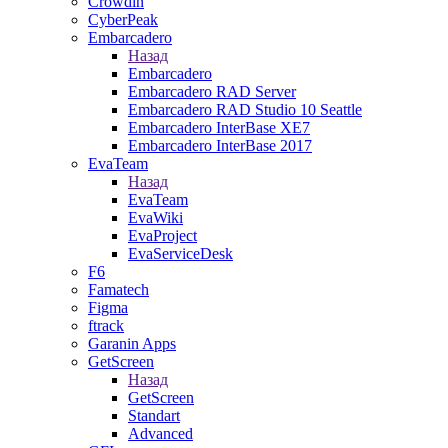
Crowdin
CyberPeak
Embarcadero
Назад
Embarcadero
Embarcadero RAD Server
Embarcadero RAD Studio 10 Seattle
Embarcadero InterBase XE7
Embarcadero InterBase 2017
EvaTeam
Назад
EvaTeam
EvaWiki
EvaProject
EvaServiceDesk
F6
Famatech
Figma
ftrack
Garanin Apps
GetScreen
Назад
GetScreen
Standart
Advanced