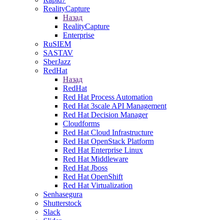
RealityCapture
Назад
RealityCapture
Enterprise
RuSIEM
SASTAV
SberJazz
RedHat
Назад
RedHat
Red Hat Process Automation
Red Hat 3scale API Management
Red Hat Decision Manager
Cloudforms
Red Hat Cloud Infrastructure
Red Hat OpenStack Platform
Red Hat Enterprise Linux
Red Hat Middleware
Red Hat Jboss
Red Hat OpenShift
Red Hat Virtualization
Senhasegura
Shutterstock
Slack