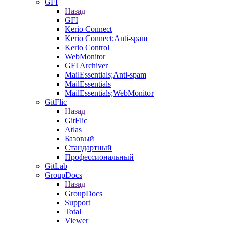
GFI
Назад
GFI
Kerio Connect
Kerio Connect;Anti-spam
Kerio Control
WebMonitor
GFI Archiver
MailEssentials;Anti-spam
MailEssentials
MailEssentials;WebMonitor
GitFlic
Назад
GitFlic
Atlas
Базовый
Стандартный
Профессиональный
GitLab
GroupDocs
Назад
GroupDocs
Support
Total
Viewer