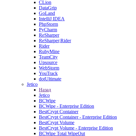
CLion
DataGrip
GoLand
IntelliJ IDEA
PhpStorm
PyCharm
ReSharper
ReSharper;Rider
Rider
RubyMine
TeamCity
Upsource
WebStorm
YouTrack
dotUltimate
Jetico
Назад
Jetico
BCWipe
BCWipe - Enterprise Edition
BestCrypt Container
BestCrypt Container - Enterprise Edition
BestCrypt Volume
BestCrypt Volume - Enterprise Edition
BCWipe Total WipeOut