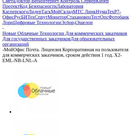
Смета
Доктор Веб
Интернет Контроль Сервер
Кибер
Протект
Код Безопасности
Лаборатория
Касперского
ЛидерТаск
МойСклад
МТС Линк
НумаТех
Р7-
Офис
РусБИТех
СпрутМонитор
Стахановец
ТестОпс
Фотобанк
Лори
Цифровые Технологии
Эсборд
Эшелон
-
Новые Облачные Технологии Для коммерческих заказчиков
Для государственных заказчиков
Для образовательных
организаций
-
МойОфис Почта. Лицензия Корпоративная на пользователя
для коммерческих заказчиков, сроком действия 1 год. X2-
EML-NB-LNL-А