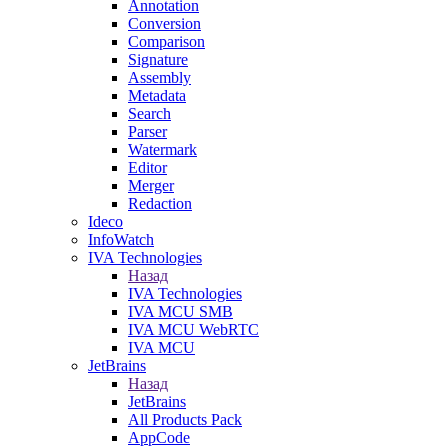
Annotation
Conversion
Comparison
Signature
Assembly
Metadata
Search
Parser
Watermark
Editor
Merger
Redaction
Ideco
InfoWatch
IVA Technologies
Назад
IVA Technologies
IVA MCU SMB
IVA MCU WebRTC
IVA MCU
JetBrains
Назад
JetBrains
All Products Pack
AppCode