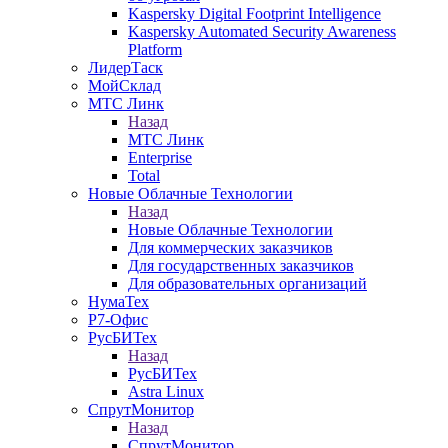
Kaspersky Digital Footprint Intelligence
Kaspersky Automated Security Awareness
Platform
ЛидерТаск
МойСклад
МТС Линк
Назад
МТС Линк
Enterprise
Total
Новые Облачные Технологии
Назад
Новые Облачные Технологии
Для коммерческих заказчиков
Для государственных заказчиков
Для образовательных организаций
НумаТех
Р7-Офис
РусБИТех
Назад
РусБИТех
Astra Linux
СпрутМонитор
Назад
СпрутМонитор