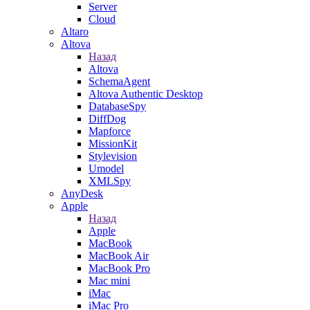
Server
Cloud
Altaro
Altova
Назад
Altova
SchemaAgent
Altova Authentic Desktop
DatabaseSpy
DiffDog
Mapforce
MissionKit
Stylevision
Umodel
XMLSpy
AnyDesk
Apple
Назад
Apple
MacBook
MacBook Air
MacBook Pro
Mac mini
iMac
iMac Pro