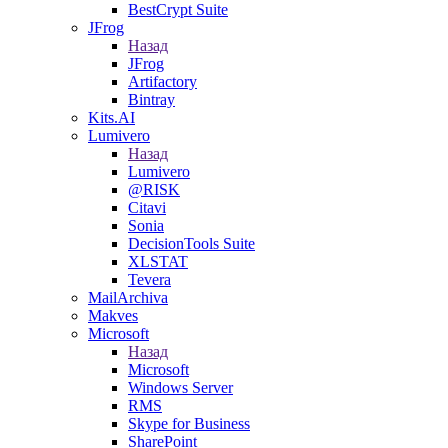
BestCrypt Suite
JFrog
Назад
JFrog
Artifactory
Bintray
Kits.AI
Lumivero
Назад
Lumivero
@RISK
Citavi
Sonia
DecisionTools Suite
XLSTAT
Tevera
MailArchiva
Makves
Microsoft
Назад
Microsoft
Windows Server
RMS
Skype for Business
SharePoint