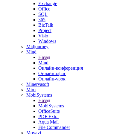
Exchange
Office
SQL
365
BizTalk
Project
Visio
Windows
Midjourney
Mind
Назад
Mind
Онлайн-конференция
Онлайн-офис
Онлайн-урок
Minervasoft
Miro
MobiSystems
Назад
MobiSystems
OfficeSuite
PDF Extra
Aqua Mail
File Commander
Movavi