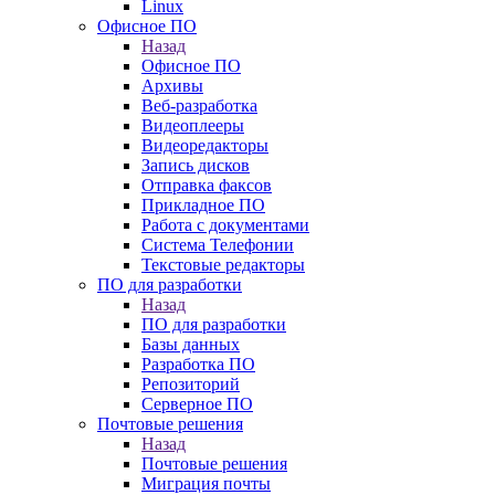
Linux
Офисное ПО
Назад
Офисное ПО
Архивы
Веб-разработка
Видеоплееры
Видеоредакторы
Запись дисков
Отправка факсов
Прикладное ПО
Работа с документами
Система Телефонии
Текстовые редакторы
ПО для разработки
Назад
ПО для разработки
Базы данных
Разработка ПО
Репозиторий
Серверное ПО
Почтовые решения
Назад
Почтовые решения
Миграция почты