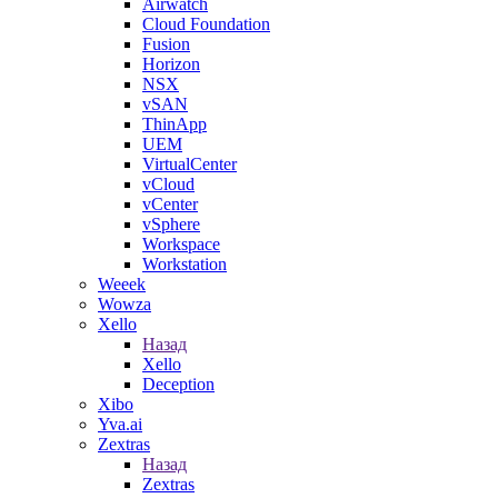
Airwatch
Cloud Foundation
Fusion
Horizon
NSX
vSAN
ThinApp
UEM
VirtualCenter
vCloud
vCenter
vSphere
Workspace
Workstation
Weeek
Wowza
Xello
Назад
Xello
Deception
Xibo
Yva.ai
Zextras
Назад
Zextras