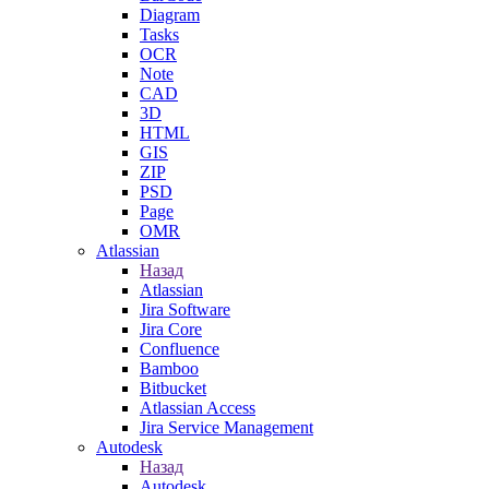
Diagram
Tasks
OCR
Note
CAD
3D
HTML
GIS
ZIP
PSD
Page
OMR
Atlassian
Назад
Atlassian
Jira Software
Jira Core
Confluence
Bamboo
Bitbucket
Atlassian Access
Jira Service Management
Autodesk
Назад
Autodesk