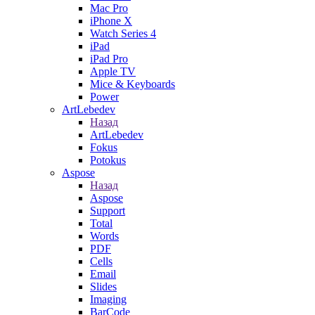
Mac Pro
iPhone X
Watch Series 4
iPad
iPad Pro
Apple TV
Mice & Keyboards
Power
ArtLebedev
Назад
ArtLebedev
Fokus
Potokus
Aspose
Назад
Aspose
Support
Total
Words
PDF
Cells
Email
Slides
Imaging
BarCode