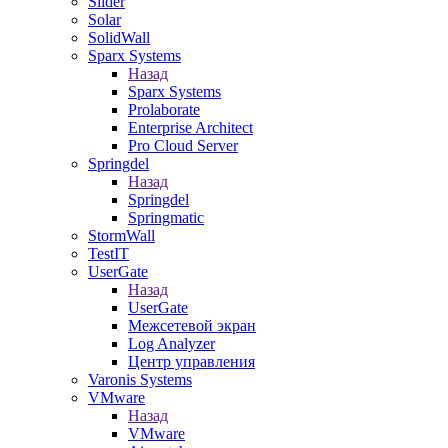
Slider
Solar
SolidWall
Sparx Systems
Назад
Sparx Systems
Prolaborate
Enterprise Architect
Pro Cloud Server
Springdel
Назад
Springdel
Springmatic
StormWall
TestIT
UserGate
Назад
UserGate
Межсетевой экран
Log Analyzer
Центр управления
Varonis Systems
VMware
Назад
VMware