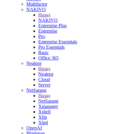
Multifactor
NAKIVO
Назад
NAKIVO
Enterprise Plus
Enterprise
Pro
Enterprise Essentials
Pro Essentials
Basic
Office 365
Neaktor
Назад
Neaktor
Cloud
Server
NetSarang
Назад
NetSarang
Xmanager
Xshell
Xftp
Xlpd
OpenAI
Phishman