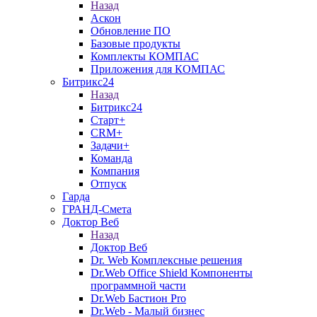
Назад
Аскон
Обновление ПО
Базовые продукты
Комплекты КОМПАС
Приложения для КОМПАС
Битрикс24
Назад
Битрикс24
Старт+
CRM+
Задачи+
Команда
Компания
Отпуск
Гарда
ГРАНД-Смета
Доктор Веб
Назад
Доктор Веб
Dr. Web Комплексные решения
Dr.Web Office Shield Компоненты
программной части
Dr.Web Бастион Pro
Dr.Web - Малый бизнес