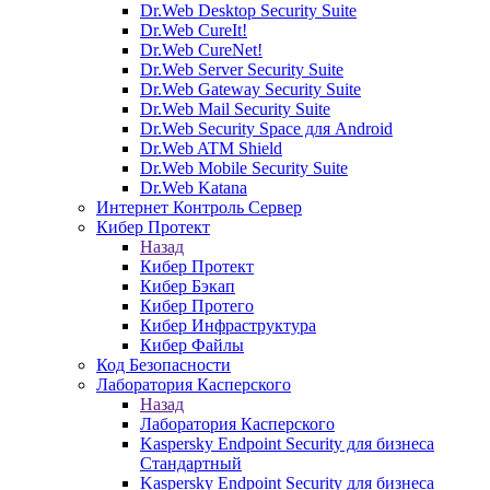
Dr.Web Desktop Security Suite
Dr.Web CureIt!
Dr.Web CureNet!
Dr.Web Server Security Suite
Dr.Web Gateway Security Suite
Dr.Web Mail Security Suite
Dr.Web Security Space для Android
Dr.Web ATM Shield
Dr.Web Mobile Security Suite
Dr.Web Katana
Интернет Контроль Сервер
Кибер Протект
Назад
Кибер Протект
Кибер Бэкап
Кибер Протего
Кибер Инфраструктура
Кибер Файлы
Код Безопасности
Лаборатория Касперского
Назад
Лаборатория Касперского
Kaspersky Endpoint Security для бизнеса
Стандартный
Kaspersky Endpoint Security для бизнеса