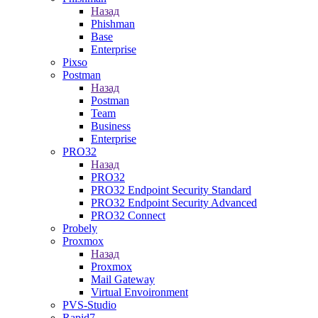
Назад
Phishman
Base
Enterprise
Pixso
Postman
Назад
Postman
Team
Business
Enterprise
PRO32
Назад
PRO32
PRO32 Endpoint Security Standard
PRO32 Endpoint Security Advanced
PRO32 Connect
Probely
Proxmox
Назад
Proxmox
Mail Gateway
Virtual Envoironment
PVS-Studio
Rapid7