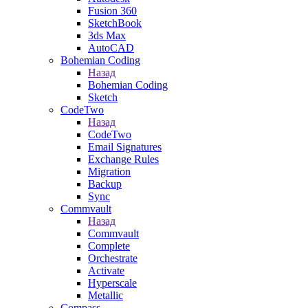
Fusion 360
SketchBook
3ds Max
AutoCAD
Bohemian Coding
Назад
Bohemian Coding
Sketch
CodeTwo
Назад
CodeTwo
Email Signatures
Exchange Rules
Migration
Backup
Sync
Commvault
Назад
Commvault
Complete
Orchestrate
Activate
Hyperscale
Metallic
Compass