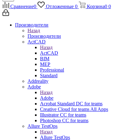
Сравнение
0
Отложенные
0
Корзина
0
0
Производители
Назад
Производители
ActCAD
Назад
ActCAD
BIM
MEP
Professional
Standard
Addreality
Adobe
Назад
Adobe
Acrobat Standard DC for teams
Creative Cloud for teams All Apps
Illustrator CC for teams
Photoshop CC for teams
Allure TestOps
Назад
Allure TestOps