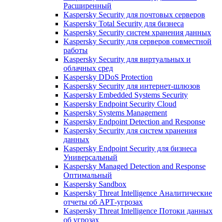
Расширенный
Kaspersky Security для почтовых серверов
Kaspersky Total Security для бизнеса
Kaspersky Security систем хранения данных
Kaspersky Security для серверов совместной
работы
Kaspersky Security для виртуальных и
облачных сред
Kaspersky DDoS Protection
Kaspersky Security для интернет-шлюзов
Kaspersky Embedded Systems Security
Kaspersky Endpoint Security Cloud
Kaspersky Systems Management
Kaspersky Endpoint Detection and Response
Kaspersky Security для систем хранения
данных
Kaspersky Endpoint Security для бизнеса
Универсальный
Kaspersky Managed Detection and Response
Оптимальный
Kaspersky Sandbox
Kaspersky Threat Intelligence Аналитические
отчеты об АРТ-угрозах
Kaspersky Threat Intelligence Потоки данных
об угрозах