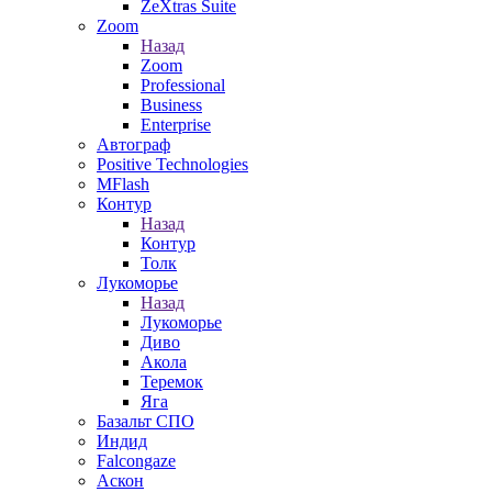
ZeXtras Suite
Zoom
Назад
Zoom
Professional
Business
Enterprise
Автограф
Positive Technologies
MFlash
Контур
Назад
Контур
Толк
Лукоморье
Назад
Лукоморье
Диво
Акола
Теремок
Яга
Базальт СПО
Индид
Falcongaze
Аскон