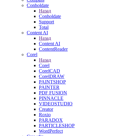
Conholdate
Назад
Conholdate
Support
Total
Content AI
Назад
Content AI
ContentReader
Corel
Назад
Corel
CorelCAD
CorelDRAW
PAINTSHOP
PAINTER
PDF FUSION
PINNACLE
VIDEOSTUDIO
Creator
Roxio
PARADOX
PARTICLESHOP
WordPerfect