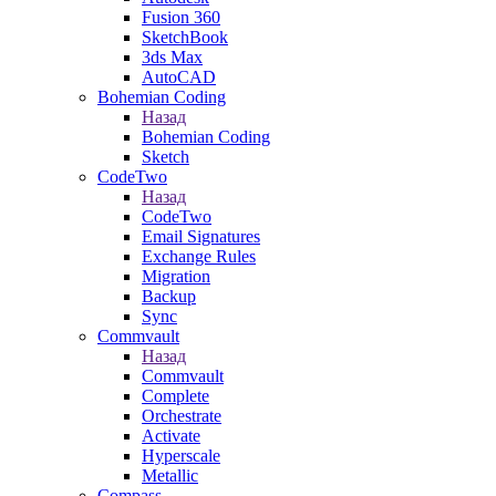
Fusion 360
SketchBook
3ds Max
AutoCAD
Bohemian Coding
Назад
Bohemian Coding
Sketch
CodeTwo
Назад
CodeTwo
Email Signatures
Exchange Rules
Migration
Backup
Sync
Commvault
Назад
Commvault
Complete
Orchestrate
Activate
Hyperscale
Metallic
Compass