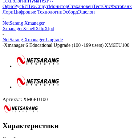
Технологии
НумаТех
Р7-
Офис
РусБИТех
СпрутМонитор
Стахановец
ТестОпс
Фотобанк
Лори
Цифровые Технологии
Эсборд
Эшелон
-
NetSarang Xmanager
Xmanager
Xshell
Xftp
Xlpd
-
NetSarang Xmanager Upgrade
-
Xmanager 6 Educational Upgrade (100~199 users) XM6EU100
Артикул:
XM6EU100
Характеристики