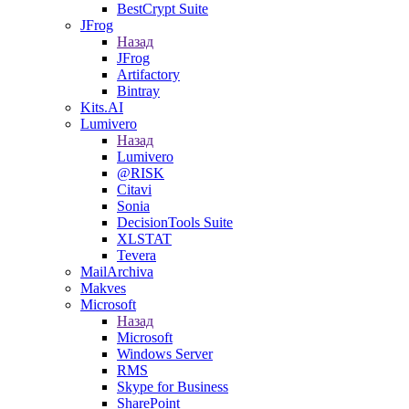
BestCrypt Suite
JFrog
Назад
JFrog
Artifactory
Bintray
Kits.AI
Lumivero
Назад
Lumivero
@RISK
Citavi
Sonia
DecisionTools Suite
XLSTAT
Tevera
MailArchiva
Makves
Microsoft
Назад
Microsoft
Windows Server
RMS
Skype for Business
SharePoint