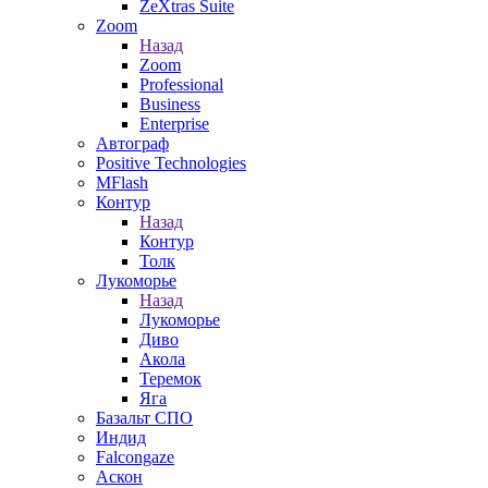
ZeXtras Suite
Zoom
Назад
Zoom
Professional
Business
Enterprise
Автограф
Positive Technologies
MFlash
Контур
Назад
Контур
Толк
Лукоморье
Назад
Лукоморье
Диво
Акола
Теремок
Яга
Базальт СПО
Индид
Falcongaze
Аскон