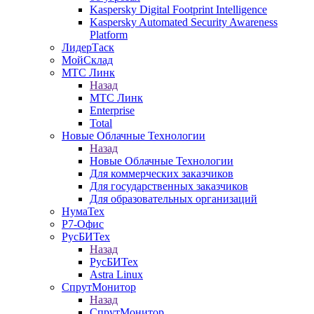
Kaspersky Digital Footprint Intelligence
Kaspersky Automated Security Awareness
Platform
ЛидерТаск
МойСклад
МТС Линк
Назад
МТС Линк
Enterprise
Total
Новые Облачные Технологии
Назад
Новые Облачные Технологии
Для коммерческих заказчиков
Для государственных заказчиков
Для образовательных организаций
НумаТех
Р7-Офис
РусБИТех
Назад
РусБИТех
Astra Linux
СпрутМонитор
Назад
СпрутМонитор