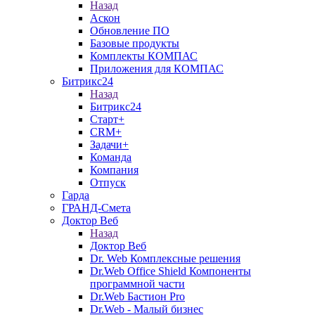
Назад
Аскон
Обновление ПО
Базовые продукты
Комплекты КОМПАС
Приложения для КОМПАС
Битрикс24
Назад
Битрикс24
Старт+
CRM+
Задачи+
Команда
Компания
Отпуск
Гарда
ГРАНД-Смета
Доктор Веб
Назад
Доктор Веб
Dr. Web Комплексные решения
Dr.Web Office Shield Компоненты
программной части
Dr.Web Бастион Pro
Dr.Web - Малый бизнес