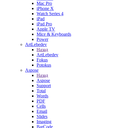
Mac Pro
iPhone X
Watch Series 4
iPad
iPad Pro
Apple TV
Mice & Keyboards
Power
ArtLebedev
Назад
ArtLebedev
Fokus
Potokus
Aspose
Назад
Aspose
Support
Total
Words
PDF
Cells
Email
Slides
Imaging
BarCode