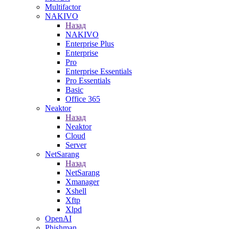
Multifactor
NAKIVO
Назад
NAKIVO
Enterprise Plus
Enterprise
Pro
Enterprise Essentials
Pro Essentials
Basic
Office 365
Neaktor
Назад
Neaktor
Cloud
Server
NetSarang
Назад
NetSarang
Xmanager
Xshell
Xftp
Xlpd
OpenAI
Phishman