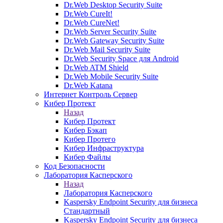
Dr.Web Desktop Security Suite
Dr.Web CureIt!
Dr.Web CureNet!
Dr.Web Server Security Suite
Dr.Web Gateway Security Suite
Dr.Web Mail Security Suite
Dr.Web Security Space для Android
Dr.Web ATM Shield
Dr.Web Mobile Security Suite
Dr.Web Katana
Интернет Контроль Сервер
Кибер Протект
Назад
Кибер Протект
Кибер Бэкап
Кибер Протего
Кибер Инфраструктура
Кибер Файлы
Код Безопасности
Лаборатория Касперского
Назад
Лаборатория Касперского
Kaspersky Endpoint Security для бизнеса
Стандартный
Kaspersky Endpoint Security для бизнеса