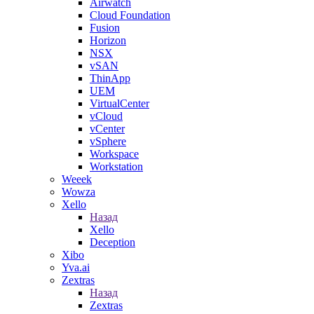
Airwatch
Cloud Foundation
Fusion
Horizon
NSX
vSAN
ThinApp
UEM
VirtualCenter
vCloud
vCenter
vSphere
Workspace
Workstation
Weeek
Wowza
Xello
Назад
Xello
Deception
Xibo
Yva.ai
Zextras
Назад
Zextras