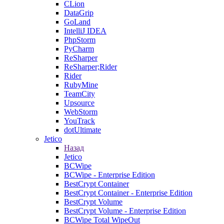
CLion
DataGrip
GoLand
IntelliJ IDEA
PhpStorm
PyCharm
ReSharper
ReSharper;Rider
Rider
RubyMine
TeamCity
Upsource
WebStorm
YouTrack
dotUltimate
Jetico
Назад
Jetico
BCWipe
BCWipe - Enterprise Edition
BestCrypt Container
BestCrypt Container - Enterprise Edition
BestCrypt Volume
BestCrypt Volume - Enterprise Edition
BCWipe Total WipeOut