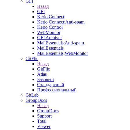
GFI
Назад
GFI
Kerio Connect
Kerio Connect;Anti-spam
Kerio Control
WebMonitor
GFI Archiver
MailEssentials;Anti-spam
MailEssentials
MailEssentials;WebMonitor
GitFlic
Назад
GitFlic
Atlas
Базовый
Стандартный
Профессиональный
GitLab
GroupDocs
Назад
GroupDocs
Support
Total
Viewer