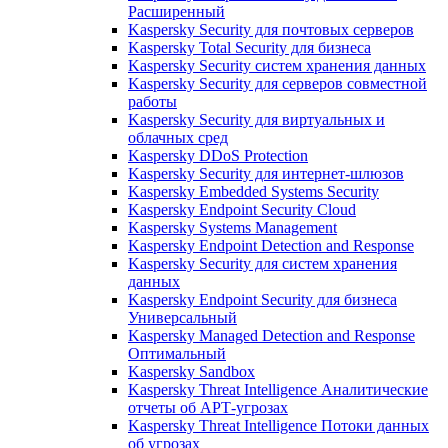
Расширенный
Kaspersky Security для почтовых серверов
Kaspersky Total Security для бизнеса
Kaspersky Security систем хранения данных
Kaspersky Security для серверов совместной
работы
Kaspersky Security для виртуальных и
облачных сред
Kaspersky DDoS Protection
Kaspersky Security для интернет-шлюзов
Kaspersky Embedded Systems Security
Kaspersky Endpoint Security Cloud
Kaspersky Systems Management
Kaspersky Endpoint Detection and Response
Kaspersky Security для систем хранения
данных
Kaspersky Endpoint Security для бизнеса
Универсальный
Kaspersky Managed Detection and Response
Оптимальный
Kaspersky Sandbox
Kaspersky Threat Intelligence Аналитические
отчеты об АРТ-угрозах
Kaspersky Threat Intelligence Потоки данных
об угрозах