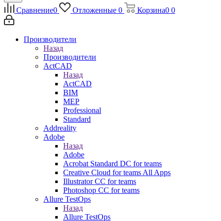
Сравнение
0
Отложенные
0
Корзина
0
0
Производители
Назад
Производители
ActCAD
Назад
ActCAD
BIM
MEP
Professional
Standard
Addreality
Adobe
Назад
Adobe
Acrobat Standard DC for teams
Creative Cloud for teams All Apps
Illustrator CC for teams
Photoshop CC for teams
Allure TestOps
Назад
Allure TestOps