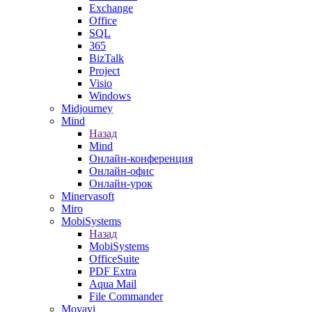
Exchange
Office
SQL
365
BizTalk
Project
Visio
Windows
Midjourney
Mind
Назад
Mind
Онлайн-конференция
Онлайн-офис
Онлайн-урок
Minervasoft
Miro
MobiSystems
Назад
MobiSystems
OfficeSuite
PDF Extra
Aqua Mail
File Commander
Movavi