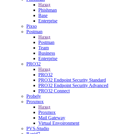
Назад
Phishman
Base
Enterprise
Pixso
Postman
Назад
Postman
Team
Business
Enterprise
PRO32
Назад
PRO32
PRO32 Endpoint Security Standard
PRO32 Endpoint Security Advanced
PRO32 Connect
Probely
Proxmox
Назад
Proxmox
Mail Gateway
Virtual Envoironment
PVS-Studio
Rapid7