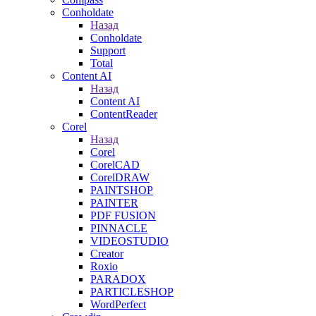
Conholdate
Назад
Conholdate
Support
Total
Content AI
Назад
Content AI
ContentReader
Corel
Назад
Corel
CorelCAD
CorelDRAW
PAINTSHOP
PAINTER
PDF FUSION
PINNACLE
VIDEOSTUDIO
Creator
Roxio
PARADOX
PARTICLESHOP
WordPerfect