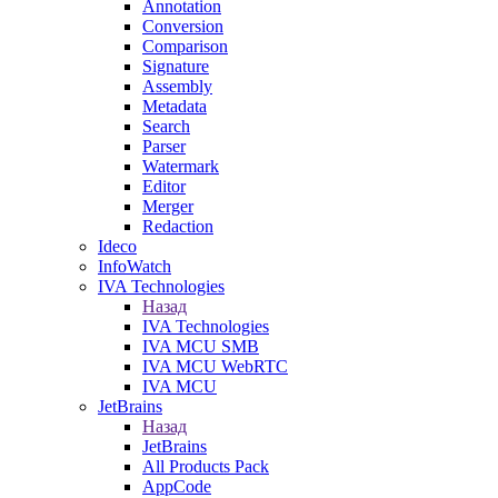
Annotation
Conversion
Comparison
Signature
Assembly
Metadata
Search
Parser
Watermark
Editor
Merger
Redaction
Ideco
InfoWatch
IVA Technologies
Назад
IVA Technologies
IVA MCU SMB
IVA MCU WebRTC
IVA MCU
JetBrains
Назад
JetBrains
All Products Pack
AppCode