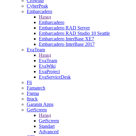
Crowdin
CyberPeak
Embarcadero
Назад
Embarcadero
Embarcadero RAD Server
Embarcadero RAD Studio 10 Seattle
Embarcadero InterBase XE7
Embarcadero InterBase 2017
EvaTeam
Назад
EvaTeam
EvaWiki
EvaProject
EvaServiceDesk
F6
Famatech
Figma
ftrack
Garanin Apps
GetScreen
Назад
GetScreen
Standart
Advanced