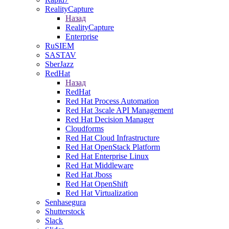
RealityCapture
Назад
RealityCapture
Enterprise
RuSIEM
SASTAV
SberJazz
RedHat
Назад
RedHat
Red Hat Process Automation
Red Hat 3scale API Management
Red Hat Decision Manager
Cloudforms
Red Hat Cloud Infrastructure
Red Hat OpenStack Platform
Red Hat Enterprise Linux
Red Hat Middleware
Red Hat Jboss
Red Hat OpenShift
Red Hat Virtualization
Senhasegura
Shutterstock
Slack