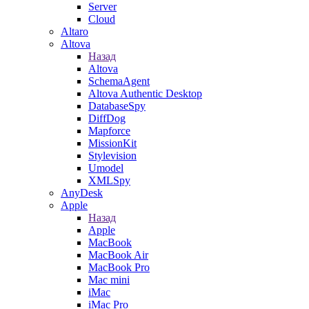
Server
Cloud
Altaro
Altova
Назад
Altova
SchemaAgent
Altova Authentic Desktop
DatabaseSpy
DiffDog
Mapforce
MissionKit
Stylevision
Umodel
XMLSpy
AnyDesk
Apple
Назад
Apple
MacBook
MacBook Air
MacBook Pro
Mac mini
iMac
iMac Pro