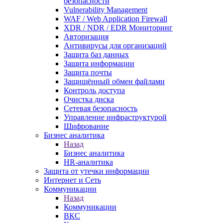
безопасности
Vulnerability Management
WAF / Web Application Firewall
XDR / NDR / EDR Мониторинг
Авторизация
Антивирусы для организаций
Защита баз данных
Защита информации
Защита почты
Защищённый обмен файлами
Контроль доступа
Очистка диска
Сетевая безопасность
Управление инфраструктурой
Шифрование
Бизнес аналитика
Назад
Бизнес аналитика
HR-аналитика
Защита от утечки информации
Интернет и Сеть
Коммуникации
Назад
Коммуникации
ВКС