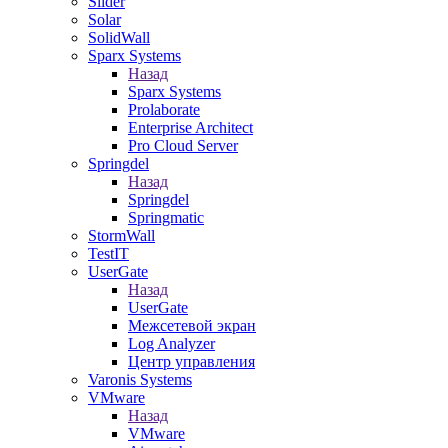
Slider
Solar
SolidWall
Sparx Systems
Назад
Sparx Systems
Prolaborate
Enterprise Architect
Pro Cloud Server
Springdel
Назад
Springdel
Springmatic
StormWall
TestIT
UserGate
Назад
UserGate
Межсетевой экран
Log Analyzer
Центр управления
Varonis Systems
VMware
Назад
VMware