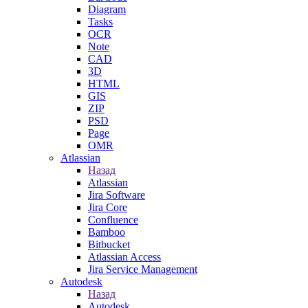
Diagram
Tasks
OCR
Note
CAD
3D
HTML
GIS
ZIP
PSD
Page
OMR
Atlassian
Назад
Atlassian
Jira Software
Jira Core
Confluence
Bamboo
Bitbucket
Atlassian Access
Jira Service Management
Autodesk
Назад
Autodesk