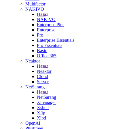
Multifactor
NAKIVO
Назад
NAKIVO
Enterprise Plus
Enterprise
Pro
Enterprise Essentials
Pro Essentials
Basic
Office 365
Neaktor
Назад
Neaktor
Cloud
Server
NetSarang
Назад
NetSarang
Xmanager
Xshell
Xftp
Xlpd
OpenAI
Phishman