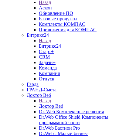
Назад
Аскон
Обновление ПО
Базовые продукты
Комплекты КОМПАС
Приложения для КОМПАС
Битрикс24
Назад
Битрикс24
Старт+
CRM+
Задачи+
Команда
Компания
Отпуск
Гарда
ГРАНД-Смета
Доктор Веб
Назад
Доктор Веб
Dr. Web Комплексные решения
Dr.Web Office Shield Компоненты
программной части
Dr.Web Бастион Pro
Dr.Web - Малый бизнес