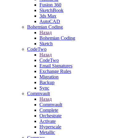
Fusion 360
SketchBook
3ds Max
AutoCAD
Bohemian Coding
Назад
Bohemian Coding
Sketch
CodeTwo
Назад
CodeTwo
Email Signatures
Exchange Rules
Migration
Backup
Sync
Commvault
Назад
Commvault
Complete
Orchestrate
Activate
Hyperscale
Metallic
Compass