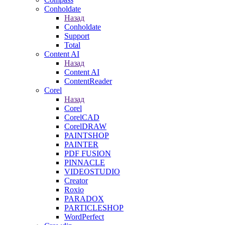
Conholdate
Назад
Conholdate
Support
Total
Content AI
Назад
Content AI
ContentReader
Corel
Назад
Corel
CorelCAD
CorelDRAW
PAINTSHOP
PAINTER
PDF FUSION
PINNACLE
VIDEOSTUDIO
Creator
Roxio
PARADOX
PARTICLESHOP
WordPerfect