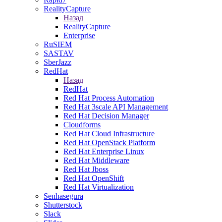
RealityCapture
Назад
RealityCapture
Enterprise
RuSIEM
SASTAV
SberJazz
RedHat
Назад
RedHat
Red Hat Process Automation
Red Hat 3scale API Management
Red Hat Decision Manager
Cloudforms
Red Hat Cloud Infrastructure
Red Hat OpenStack Platform
Red Hat Enterprise Linux
Red Hat Middleware
Red Hat Jboss
Red Hat OpenShift
Red Hat Virtualization
Senhasegura
Shutterstock
Slack