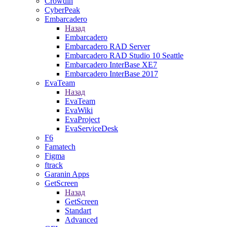
Crowdin
CyberPeak
Embarcadero
Назад
Embarcadero
Embarcadero RAD Server
Embarcadero RAD Studio 10 Seattle
Embarcadero InterBase XE7
Embarcadero InterBase 2017
EvaTeam
Назад
EvaTeam
EvaWiki
EvaProject
EvaServiceDesk
F6
Famatech
Figma
ftrack
Garanin Apps
GetScreen
Назад
GetScreen
Standart
Advanced