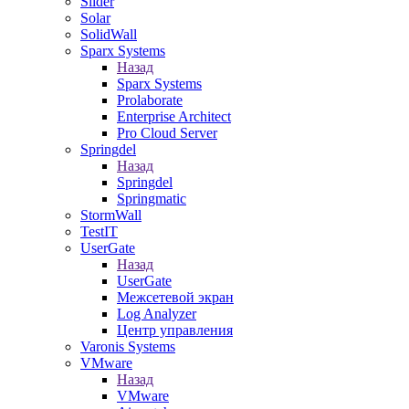
Slider
Solar
SolidWall
Sparx Systems
Назад
Sparx Systems
Prolaborate
Enterprise Architect
Pro Cloud Server
Springdel
Назад
Springdel
Springmatic
StormWall
TestIT
UserGate
Назад
UserGate
Межсетевой экран
Log Analyzer
Центр управления
Varonis Systems
VMware
Назад
VMware