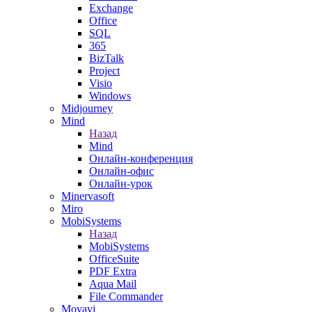
Exchange
Office
SQL
365
BizTalk
Project
Visio
Windows
Midjourney
Mind
Назад
Mind
Онлайн-конференция
Онлайн-офис
Онлайн-урок
Minervasoft
Miro
MobiSystems
Назад
MobiSystems
OfficeSuite
PDF Extra
Aqua Mail
File Commander
Movavi