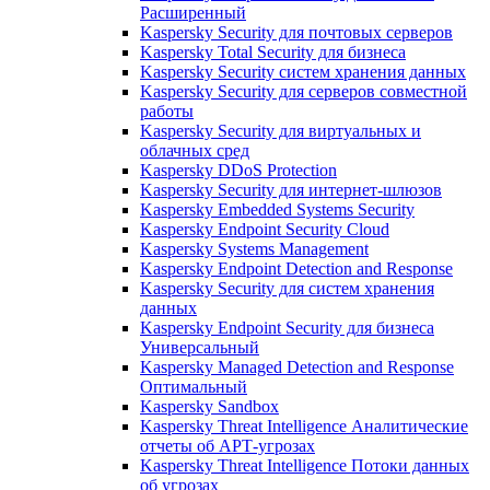
Расширенный
Kaspersky Security для почтовых серверов
Kaspersky Total Security для бизнеса
Kaspersky Security систем хранения данных
Kaspersky Security для серверов совместной
работы
Kaspersky Security для виртуальных и
облачных сред
Kaspersky DDoS Protection
Kaspersky Security для интернет-шлюзов
Kaspersky Embedded Systems Security
Kaspersky Endpoint Security Cloud
Kaspersky Systems Management
Kaspersky Endpoint Detection and Response
Kaspersky Security для систем хранения
данных
Kaspersky Endpoint Security для бизнеса
Универсальный
Kaspersky Managed Detection and Response
Оптимальный
Kaspersky Sandbox
Kaspersky Threat Intelligence Аналитические
отчеты об АРТ-угрозах
Kaspersky Threat Intelligence Потоки данных
об угрозах