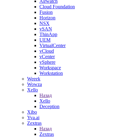
Airwatch
Cloud Foundation
Fusion
Horizon
NSX
vSAN
ThinApp
UEM
VirtualCenter
vCloud
vCenter
vSphere
Workspace
Workstation
Weeek
Wowza
Xello
Назад
Xello
Deception
Xibo
Yva.ai
Zextras
Назад
Zextras