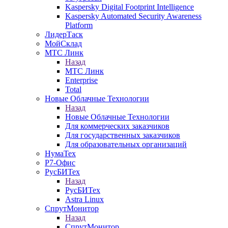
Kaspersky Digital Footprint Intelligence
Kaspersky Automated Security Awareness
Platform
ЛидерТаск
МойСклад
МТС Линк
Назад
МТС Линк
Enterprise
Total
Новые Облачные Технологии
Назад
Новые Облачные Технологии
Для коммерческих заказчиков
Для государственных заказчиков
Для образовательных организаций
НумаТех
Р7-Офис
РусБИТех
Назад
РусБИТех
Astra Linux
СпрутМонитор
Назад
СпрутМонитор