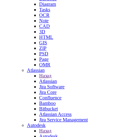
Diagram
Tasks
OCR
Note
CAD
3D
HTML
GIS
ZIP
PSD
Page
OMR
Atlassian
Назад
Atlassian
Jira Software
Jira Core
Confluence
Bamboo
Bitbucket
Atlassian Access
Jira Service Management
Autodesk
Назад
Autodesk