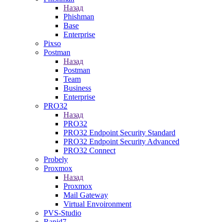
Назад
Phishman
Base
Enterprise
Pixso
Postman
Назад
Postman
Team
Business
Enterprise
PRO32
Назад
PRO32
PRO32 Endpoint Security Standard
PRO32 Endpoint Security Advanced
PRO32 Connect
Probely
Proxmox
Назад
Proxmox
Mail Gateway
Virtual Envoironment
PVS-Studio
Rapid7