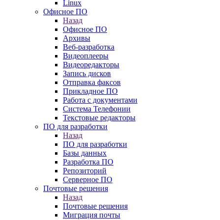
Linux
Офисное ПО
Назад
Офисное ПО
Архивы
Веб-разработка
Видеоплееры
Видеоредакторы
Запись дисков
Отправка факсов
Прикладное ПО
Работа с документами
Система Телефонии
Текстовые редакторы
ПО для разработки
Назад
ПО для разработки
Базы данных
Разработка ПО
Репозиторий
Серверное ПО
Почтовые решения
Назад
Почтовые решения
Миграция почты