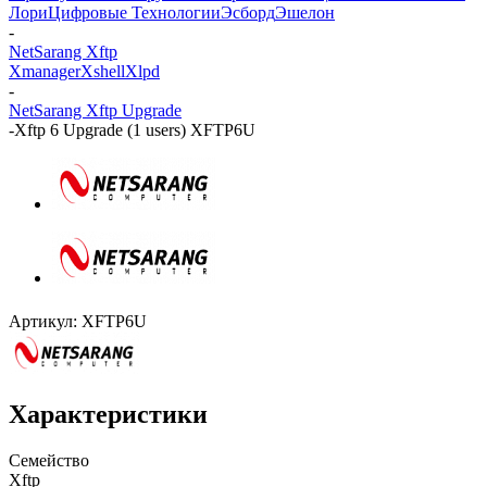
Лори
Цифровые Технологии
Эсборд
Эшелон
-
NetSarang Xftp
Xmanager
Xshell
Xlpd
-
NetSarang Xftp Upgrade
-
Xftp 6 Upgrade (1 users) XFTP6U
Артикул:
XFTP6U
Характеристики
Семейство
Xftp