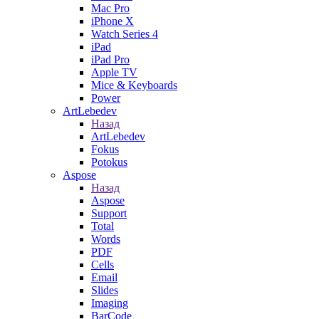
Mac Pro
iPhone X
Watch Series 4
iPad
iPad Pro
Apple TV
Mice & Keyboards
Power
ArtLebedev
Назад
ArtLebedev
Fokus
Potokus
Aspose
Назад
Aspose
Support
Total
Words
PDF
Cells
Email
Slides
Imaging
BarCode