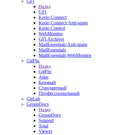
GFI
Назад
GFI
Kerio Connect
Kerio Connect;Anti-spam
Kerio Control
WebMonitor
GFI Archiver
MailEssentials;Anti-spam
MailEssentials
MailEssentials;WebMonitor
GitFlic
Назад
GitFlic
Atlas
Базовый
Стандартный
Профессиональный
GitLab
GroupDocs
Назад
GroupDocs
Support
Total
Viewer