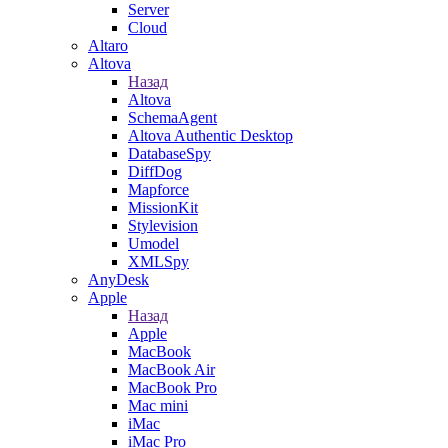
Server
Cloud
Altaro
Altova
Назад
Altova
SchemaAgent
Altova Authentic Desktop
DatabaseSpy
DiffDog
Mapforce
MissionKit
Stylevision
Umodel
XMLSpy
AnyDesk
Apple
Назад
Apple
MacBook
MacBook Air
MacBook Pro
Mac mini
iMac
iMac Pro