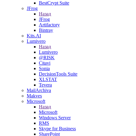
BestCrypt Suite
JFrog
Назад
JFrog
Artifactory
Bintray
Kits.AI
Lumivero
Назад
Lumivero
@RISK
Citavi
Sonia
DecisionTools Suite
XLSTAT
Tevera
MailArchiva
Makves
Microsoft
Назад
Microsoft
Windows Server
RMS
Skype for Business
SharePoint