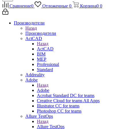
Сравнение
0
Отложенные
0
Корзина
0
0
Производители
Назад
Производители
ActCAD
Назад
ActCAD
BIM
MEP
Professional
Standard
Addreality
Adobe
Назад
Adobe
Acrobat Standard DC for teams
Creative Cloud for teams All Apps
Illustrator CC for teams
Photoshop CC for teams
Allure TestOps
Назад
Allure TestOps