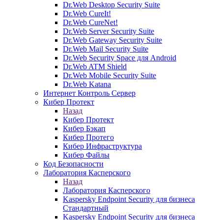
Dr.Web Desktop Security Suite
Dr.Web CureIt!
Dr.Web CureNet!
Dr.Web Server Security Suite
Dr.Web Gateway Security Suite
Dr.Web Mail Security Suite
Dr.Web Security Space для Android
Dr.Web ATM Shield
Dr.Web Mobile Security Suite
Dr.Web Katana
Интернет Контроль Сервер
Кибер Протект
Назад
Кибер Протект
Кибер Бэкап
Кибер Протего
Кибер Инфраструктура
Кибер Файлы
Код Безопасности
Лаборатория Касперского
Назад
Лаборатория Касперского
Kaspersky Endpoint Security для бизнеса
Стандартный
Kaspersky Endpoint Security для бизнеса