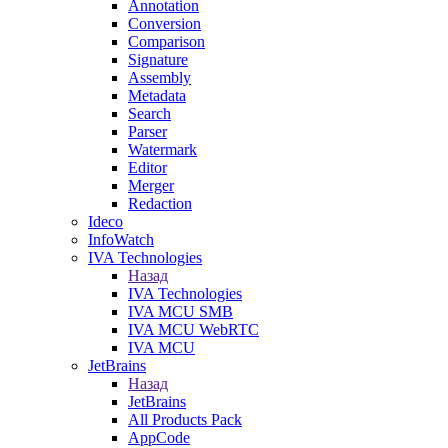
Annotation
Conversion
Comparison
Signature
Assembly
Metadata
Search
Parser
Watermark
Editor
Merger
Redaction
Ideco
InfoWatch
IVA Technologies
Назад
IVA Technologies
IVA MCU SMB
IVA MCU WebRTC
IVA MCU
JetBrains
Назад
JetBrains
All Products Pack
AppCode