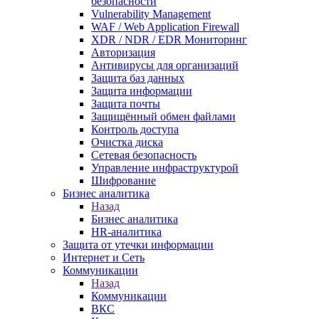
безопасности
Vulnerability Management
WAF / Web Application Firewall
XDR / NDR / EDR Мониторинг
Авторизация
Антивирусы для организаций
Защита баз данных
Защита информации
Защита почты
Защищённый обмен файлами
Контроль доступа
Очистка диска
Сетевая безопасность
Управление инфраструктурой
Шифрование
Бизнес аналитика
Назад
Бизнес аналитика
HR-аналитика
Защита от утечки информации
Интернет и Сеть
Коммуникации
Назад
Коммуникации
ВКС