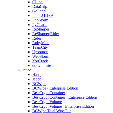
CLion
DataGrip
GoLand
IntelliJ IDEA
PhpStorm
PyCharm
ReSharper
ReSharper;Rider
Rider
RubyMine
TeamCity
Upsource
WebStorm
YouTrack
dotUltimate
Jetico
Назад
Jetico
BCWipe
BCWipe - Enterprise Edition
BestCrypt Container
BestCrypt Container - Enterprise Edition
BestCrypt Volume
BestCrypt Volume - Enterprise Edition
BCWipe Total WipeOut