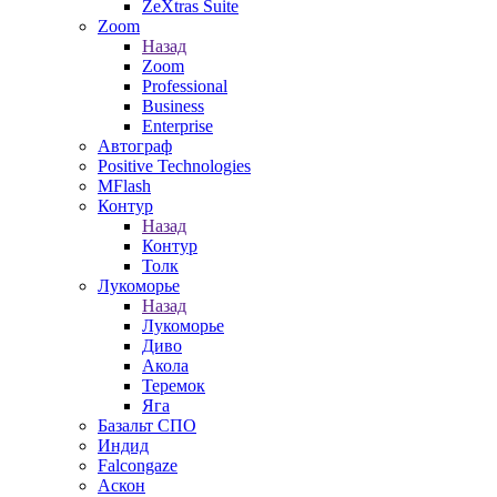
ZeXtras Suite
Zoom
Назад
Zoom
Professional
Business
Enterprise
Автограф
Positive Technologies
MFlash
Контур
Назад
Контур
Толк
Лукоморье
Назад
Лукоморье
Диво
Акола
Теремок
Яга
Базальт СПО
Индид
Falcongaze
Аскон