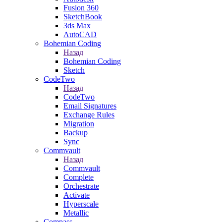
Fusion 360
SketchBook
3ds Max
AutoCAD
Bohemian Coding
Назад
Bohemian Coding
Sketch
CodeTwo
Назад
CodeTwo
Email Signatures
Exchange Rules
Migration
Backup
Sync
Commvault
Назад
Commvault
Complete
Orchestrate
Activate
Hyperscale
Metallic
Compass