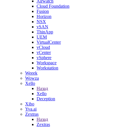
Airwatch
Cloud Foundation
Fusion
Horizon
NSX
vSAN
ThinApp
UEM
VirtualCenter
vCloud
vCenter
vSphere
Workspace
Workstation
Weeek
Wowza
Xello
Назад
Xello
Deception
Xibo
Yva.ai
Zextras
Назад
Zextras