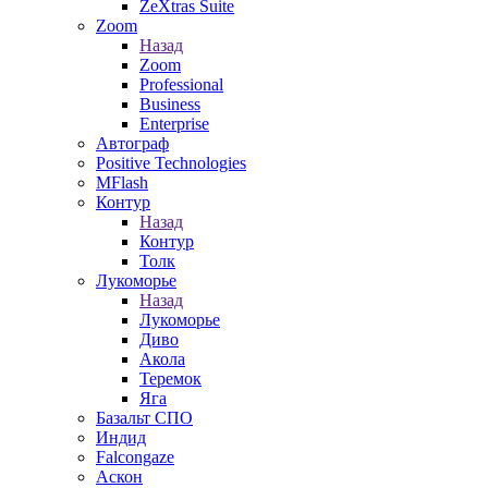
ZeXtras Suite
Zoom
Назад
Zoom
Professional
Business
Enterprise
Автограф
Positive Technologies
MFlash
Контур
Назад
Контур
Толк
Лукоморье
Назад
Лукоморье
Диво
Акола
Теремок
Яга
Базальт СПО
Индид
Falcongaze
Аскон