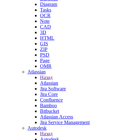
Diagram
Tasks
OCR
Note
CAD
3D
HTML
GIS
ZIP
PSD
Page
OMR
Atlassian
Назад
Atlassian
Jira Software
Jira Core
Confluence
Bamboo
Bitbucket
Atlassian Access
Jira Service Management
Autodesk
Назад
Autodesk