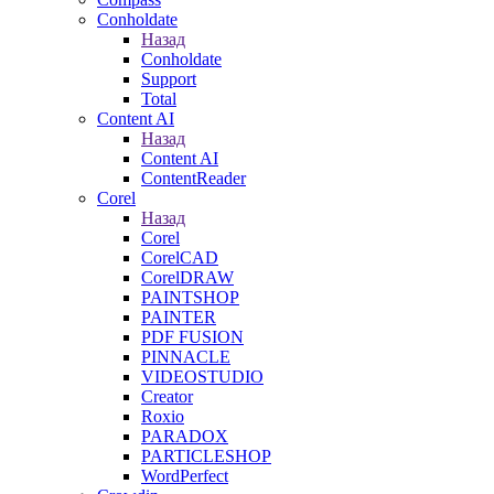
Conholdate
Назад
Conholdate
Support
Total
Content AI
Назад
Content AI
ContentReader
Corel
Назад
Corel
CorelCAD
CorelDRAW
PAINTSHOP
PAINTER
PDF FUSION
PINNACLE
VIDEOSTUDIO
Creator
Roxio
PARADOX
PARTICLESHOP
WordPerfect