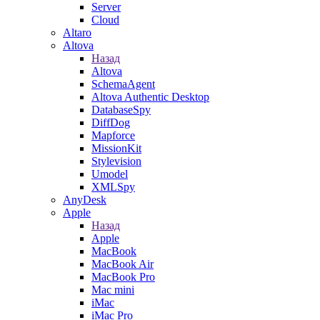
Server
Cloud
Altaro
Altova
Назад
Altova
SchemaAgent
Altova Authentic Desktop
DatabaseSpy
DiffDog
Mapforce
MissionKit
Stylevision
Umodel
XMLSpy
AnyDesk
Apple
Назад
Apple
MacBook
MacBook Air
MacBook Pro
Mac mini
iMac
iMac Pro