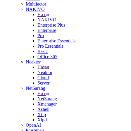
Multifactor
NAKIVO
Назад
NAKIVO
Enterprise Plus
Enterprise
Pro
Enterprise Essentials
Pro Essentials
Basic
Office 365
Neaktor
Назад
Neaktor
Cloud
Server
NetSarang
Назад
NetSarang
Xmanager
Xshell
Xftp
Xlpd
OpenAI
Phishman