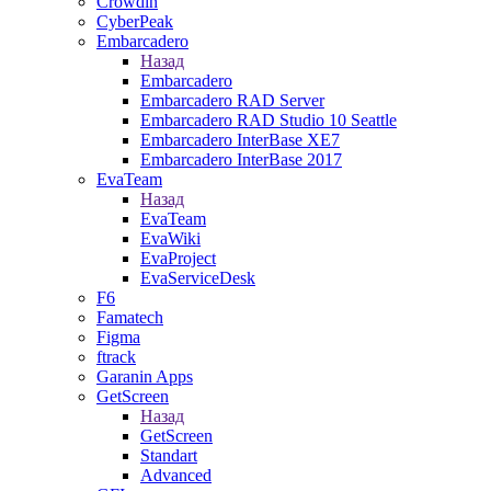
Crowdin
CyberPeak
Embarcadero
Назад
Embarcadero
Embarcadero RAD Server
Embarcadero RAD Studio 10 Seattle
Embarcadero InterBase XE7
Embarcadero InterBase 2017
EvaTeam
Назад
EvaTeam
EvaWiki
EvaProject
EvaServiceDesk
F6
Famatech
Figma
ftrack
Garanin Apps
GetScreen
Назад
GetScreen
Standart
Advanced