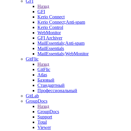
GFI
Назад
GFI
Kerio Connect
Kerio Connect;Anti-spam
Kerio Control
WebMonitor
GFI Archiver
MailEssentials;Anti-spam
MailEssentials
MailEssentials;WebMonitor
GitFlic
Назад
GitFlic
Atlas
Базовый
Стандартный
Профессиональный
GitLab
GroupDocs
Назад
GroupDocs
Support
Total
Viewer