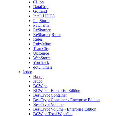
CLion
DataGrip
GoLand
IntelliJ IDEA
PhpStorm
PyCharm
ReSharper
ReSharper;Rider
Rider
RubyMine
TeamCity
Upsource
WebStorm
YouTrack
dotUltimate
Jetico
Назад
Jetico
BCWipe
BCWipe - Enterprise Edition
BestCrypt Container
BestCrypt Container - Enterprise Edition
BestCrypt Volume
BestCrypt Volume - Enterprise Edition
BCWipe Total WipeOut