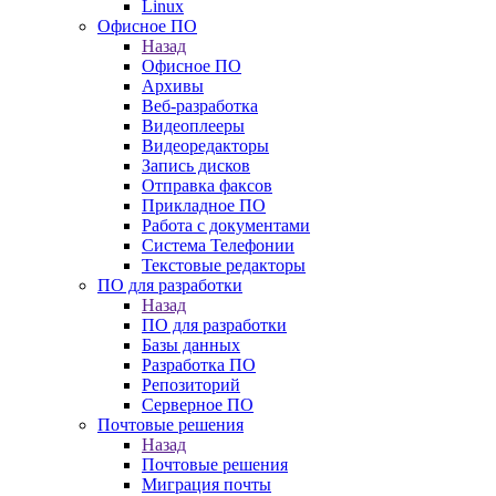
Linux
Офисное ПО
Назад
Офисное ПО
Архивы
Веб-разработка
Видеоплееры
Видеоредакторы
Запись дисков
Отправка факсов
Прикладное ПО
Работа с документами
Система Телефонии
Текстовые редакторы
ПО для разработки
Назад
ПО для разработки
Базы данных
Разработка ПО
Репозиторий
Серверное ПО
Почтовые решения
Назад
Почтовые решения
Миграция почты