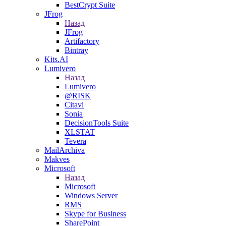
BestCrypt Suite
JFrog
Назад
JFrog
Artifactory
Bintray
Kits.AI
Lumivero
Назад
Lumivero
@RISK
Citavi
Sonia
DecisionTools Suite
XLSTAT
Tevera
MailArchiva
Makves
Microsoft
Назад
Microsoft
Windows Server
RMS
Skype for Business
SharePoint