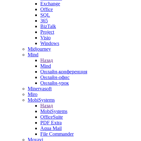
Exchange
Office
SQL
365
BizTalk
Project
Visio
Windows
Midjourney
Mind
Назад
Mind
Онлайн-конференция
Онлайн-офис
Онлайн-урок
Minervasoft
Miro
MobiSystems
Назад
MobiSystems
OfficeSuite
PDF Extra
Aqua Mail
File Commander
Movavi