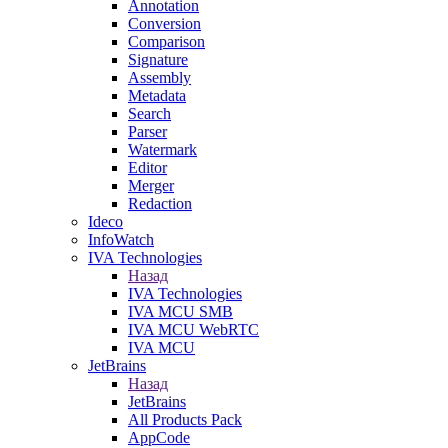
Annotation
Conversion
Comparison
Signature
Assembly
Metadata
Search
Parser
Watermark
Editor
Merger
Redaction
Ideco
InfoWatch
IVA Technologies
Назад
IVA Technologies
IVA MCU SMB
IVA MCU WebRTC
IVA MCU
JetBrains
Назад
JetBrains
All Products Pack
AppCode