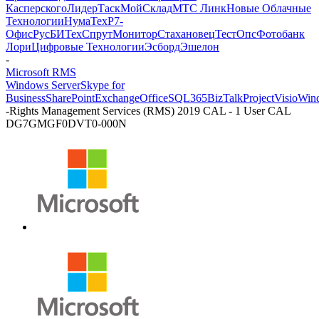
Касперского
ЛидерТаск
МойСклад
МТС Линк
Новые Облачные
Технологии
НумаТех
Р7-
Офис
РусБИТех
СпрутМонитор
Стахановец
ТестОпс
Фотобанк
Лори
Цифровые Технологии
Эсборд
Эшелон
-
Microsoft RMS
Windows Server
Skype for
Business
SharePoint
Exchange
Office
SQL
365
BizTalk
Project
Visio
Win
-
Rights Management Services (RMS) 2019 CAL - 1 User CAL
DG7GMGF0DVT0-000N