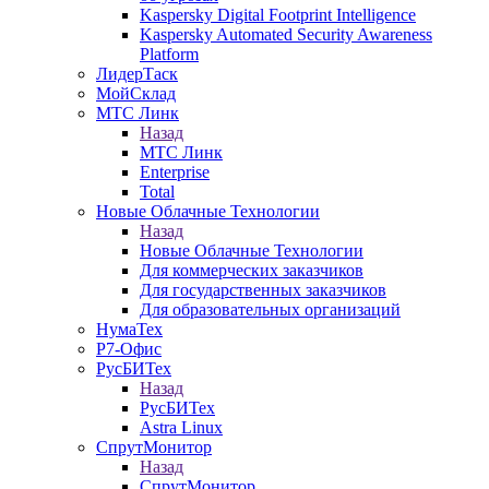
Kaspersky Digital Footprint Intelligence
Kaspersky Automated Security Awareness
Platform
ЛидерТаск
МойСклад
МТС Линк
Назад
МТС Линк
Enterprise
Total
Новые Облачные Технологии
Назад
Новые Облачные Технологии
Для коммерческих заказчиков
Для государственных заказчиков
Для образовательных организаций
НумаТех
Р7-Офис
РусБИТех
Назад
РусБИТех
Astra Linux
СпрутМонитор
Назад
СпрутМонитор