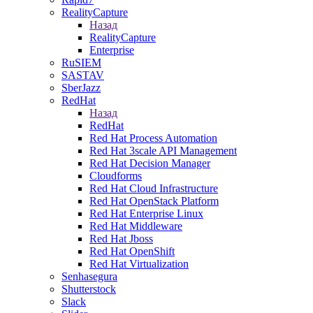
RealityCapture
Назад
RealityCapture
Enterprise
RuSIEM
SASTAV
SberJazz
RedHat
Назад
RedHat
Red Hat Process Automation
Red Hat 3scale API Management
Red Hat Decision Manager
Cloudforms
Red Hat Cloud Infrastructure
Red Hat OpenStack Platform
Red Hat Enterprise Linux
Red Hat Middleware
Red Hat Jboss
Red Hat OpenShift
Red Hat Virtualization
Senhasegura
Shutterstock
Slack