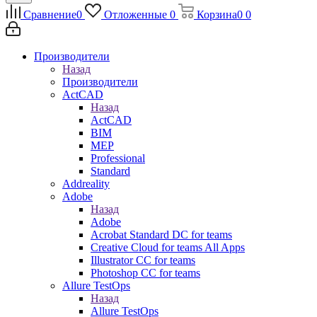
Сравнение
0
Отложенные
0
Корзина
0
0
Производители
Назад
Производители
ActCAD
Назад
ActCAD
BIM
MEP
Professional
Standard
Addreality
Adobe
Назад
Adobe
Acrobat Standard DC for teams
Creative Cloud for teams All Apps
Illustrator CC for teams
Photoshop CC for teams
Allure TestOps
Назад
Allure TestOps