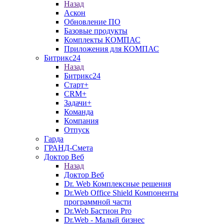
Назад
Аскон
Обновление ПО
Базовые продукты
Комплекты КОМПАС
Приложения для КОМПАС
Битрикс24
Назад
Битрикс24
Старт+
CRM+
Задачи+
Команда
Компания
Отпуск
Гарда
ГРАНД-Смета
Доктор Веб
Назад
Доктор Веб
Dr. Web Комплексные решения
Dr.Web Office Shield Компоненты
программной части
Dr.Web Бастион Pro
Dr.Web - Малый бизнес