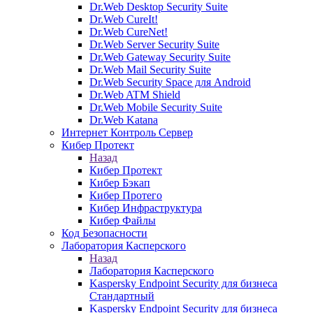
Dr.Web Desktop Security Suite
Dr.Web CureIt!
Dr.Web CureNet!
Dr.Web Server Security Suite
Dr.Web Gateway Security Suite
Dr.Web Mail Security Suite
Dr.Web Security Space для Android
Dr.Web ATM Shield
Dr.Web Mobile Security Suite
Dr.Web Katana
Интернет Контроль Сервер
Кибер Протект
Назад
Кибер Протект
Кибер Бэкап
Кибер Протего
Кибер Инфраструктура
Кибер Файлы
Код Безопасности
Лаборатория Касперского
Назад
Лаборатория Касперского
Kaspersky Endpoint Security для бизнеса
Стандартный
Kaspersky Endpoint Security для бизнеса