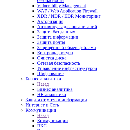
безопасности
Vulnerability Management
WAF / Web Application Firewall
XDR / NDR / EDR Мониторинг
Авторизация
Антивирусы для организаций
Защита баз данных
Защита информации
Защита почты
Защищённый обмен файлами
Контроль доступа
Очистка диска
Сетевая безопасность
Управление инфраструктурой
Шифрование
Бизнес аналитика
Назад
Бизнес аналитика
HR-аналитика
Защита от утечки информации
Интернет и Сеть
Коммуникации
Назад
Коммуникации
ВКС