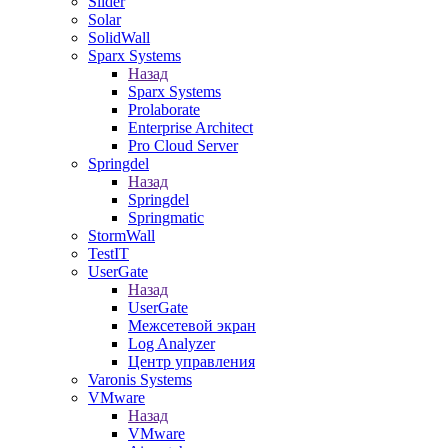
Slider
Solar
SolidWall
Sparx Systems
Назад
Sparx Systems
Prolaborate
Enterprise Architect
Pro Cloud Server
Springdel
Назад
Springdel
Springmatic
StormWall
TestIT
UserGate
Назад
UserGate
Межсетевой экран
Log Analyzer
Центр управления
Varonis Systems
VMware
Назад
VMware