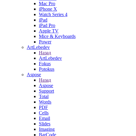
Mac Pro
iPhone X
Watch Series 4
iPad
iPad Pro
Apple TV
Mice & Keyboards
Power
ArtLebedev
Назад
ArtLebedev
Fokus
Potokus
Aspose
Назад
Aspose
Support
Total
Words
PDF
Cells
Email
Slides
Imaging
BarCode