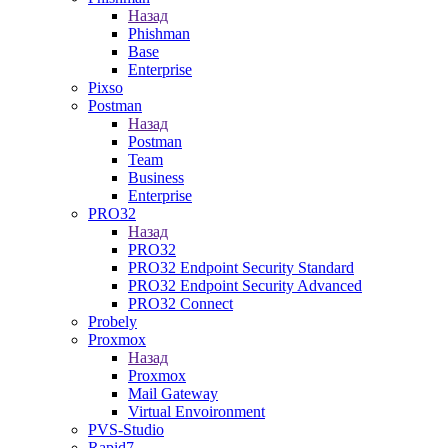
Назад
Phishman
Base
Enterprise
Pixso
Postman
Назад
Postman
Team
Business
Enterprise
PRO32
Назад
PRO32
PRO32 Endpoint Security Standard
PRO32 Endpoint Security Advanced
PRO32 Connect
Probely
Proxmox
Назад
Proxmox
Mail Gateway
Virtual Envoironment
PVS-Studio
Rapid7