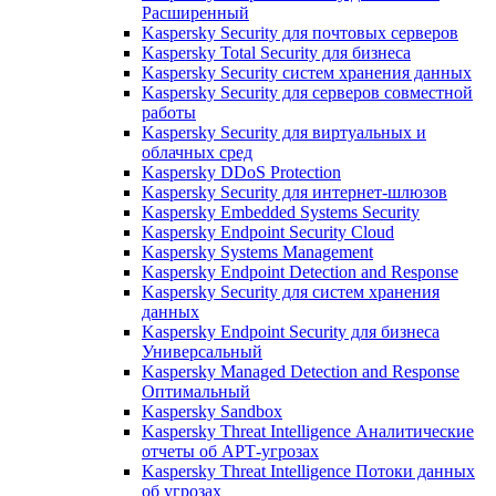
Расширенный
Kaspersky Security для почтовых серверов
Kaspersky Total Security для бизнеса
Kaspersky Security систем хранения данных
Kaspersky Security для серверов совместной
работы
Kaspersky Security для виртуальных и
облачных сред
Kaspersky DDoS Protection
Kaspersky Security для интернет-шлюзов
Kaspersky Embedded Systems Security
Kaspersky Endpoint Security Cloud
Kaspersky Systems Management
Kaspersky Endpoint Detection and Response
Kaspersky Security для систем хранения
данных
Kaspersky Endpoint Security для бизнеса
Универсальный
Kaspersky Managed Detection and Response
Оптимальный
Kaspersky Sandbox
Kaspersky Threat Intelligence Аналитические
отчеты об АРТ-угрозах
Kaspersky Threat Intelligence Потоки данных
об угрозах