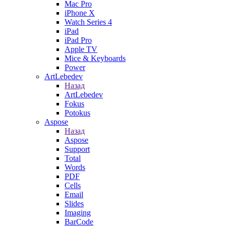
Mac Pro
iPhone X
Watch Series 4
iPad
iPad Pro
Apple TV
Mice & Keyboards
Power
ArtLebedev
Назад
ArtLebedev
Fokus
Potokus
Aspose
Назад
Aspose
Support
Total
Words
PDF
Cells
Email
Slides
Imaging
BarCode