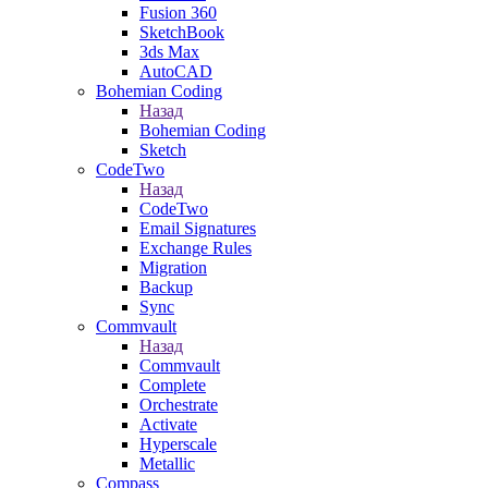
Fusion 360
SketchBook
3ds Max
AutoCAD
Bohemian Coding
Назад
Bohemian Coding
Sketch
CodeTwo
Назад
CodeTwo
Email Signatures
Exchange Rules
Migration
Backup
Sync
Commvault
Назад
Commvault
Complete
Orchestrate
Activate
Hyperscale
Metallic
Compass