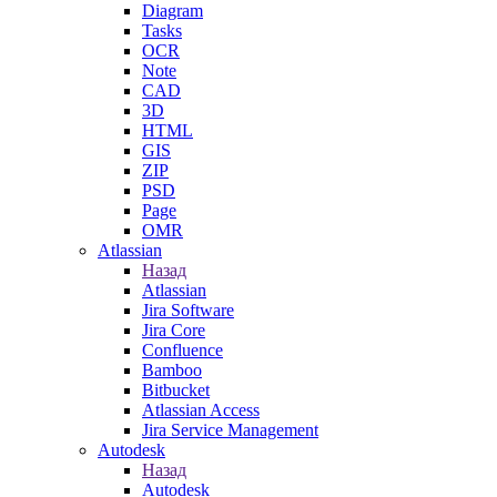
Diagram
Tasks
OCR
Note
CAD
3D
HTML
GIS
ZIP
PSD
Page
OMR
Atlassian
Назад
Atlassian
Jira Software
Jira Core
Confluence
Bamboo
Bitbucket
Atlassian Access
Jira Service Management
Autodesk
Назад
Autodesk