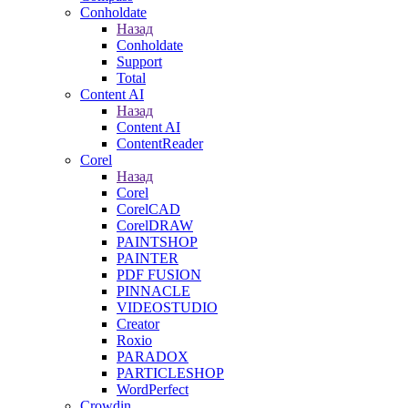
Conholdate
Назад
Conholdate
Support
Total
Content AI
Назад
Content AI
ContentReader
Corel
Назад
Corel
CorelCAD
CorelDRAW
PAINTSHOP
PAINTER
PDF FUSION
PINNACLE
VIDEOSTUDIO
Creator
Roxio
PARADOX
PARTICLESHOP
WordPerfect
Crowdin