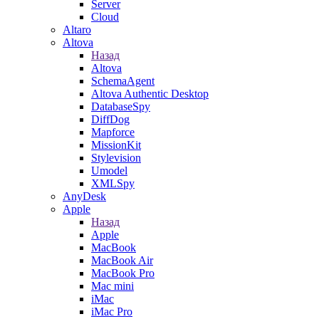
Server
Cloud
Altaro
Altova
Назад
Altova
SchemaAgent
Altova Authentic Desktop
DatabaseSpy
DiffDog
Mapforce
MissionKit
Stylevision
Umodel
XMLSpy
AnyDesk
Apple
Назад
Apple
MacBook
MacBook Air
MacBook Pro
Mac mini
iMac
iMac Pro