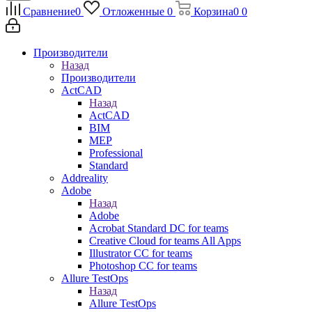
Сравнение
0
Отложенные
0
Корзина
0
0
Производители
Назад
Производители
ActCAD
Назад
ActCAD
BIM
MEP
Professional
Standard
Addreality
Adobe
Назад
Adobe
Acrobat Standard DC for teams
Creative Cloud for teams All Apps
Illustrator CC for teams
Photoshop CC for teams
Allure TestOps
Назад
Allure TestOps