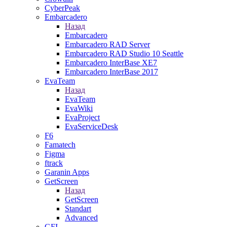
CyberPeak
Embarcadero
Назад
Embarcadero
Embarcadero RAD Server
Embarcadero RAD Studio 10 Seattle
Embarcadero InterBase XE7
Embarcadero InterBase 2017
EvaTeam
Назад
EvaTeam
EvaWiki
EvaProject
EvaServiceDesk
F6
Famatech
Figma
ftrack
Garanin Apps
GetScreen
Назад
GetScreen
Standart
Advanced
GFI