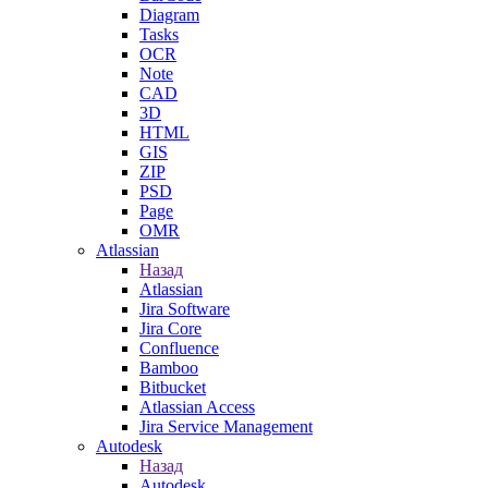
Diagram
Tasks
OCR
Note
CAD
3D
HTML
GIS
ZIP
PSD
Page
OMR
Atlassian
Назад
Atlassian
Jira Software
Jira Core
Confluence
Bamboo
Bitbucket
Atlassian Access
Jira Service Management
Autodesk
Назад
Autodesk