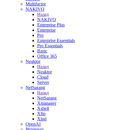
Multifactor
NAKIVO
Назад
NAKIVO
Enterprise Plus
Enterprise
Pro
Enterprise Essentials
Pro Essentials
Basic
Office 365
Neaktor
Назад
Neaktor
Cloud
Server
NetSarang
Назад
NetSarang
Xmanager
Xshell
Xftp
Xlpd
OpenAI
Phishman