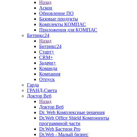
Назад
Аскон
Обновление ПО
Базовые продукты
Комплекты КОМПАС
Приложения для КОМПАС
Битрикс24
Назад
Битрикс24
Старт+
CRM+
Задачи+
Команда
Компания
Отпуск
Гарда
ГРАНД-Смета
Доктор Веб
Назад
Доктор Веб
Dr. Web Комплексные решения
Dr.Web Office Shield Компоненты
программной части
Dr.Web Бастион Pro
Dr.Web - Малый бизнес