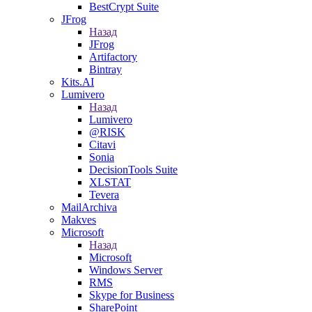
BestCrypt Suite
JFrog
Назад
JFrog
Artifactory
Bintray
Kits.AI
Lumivero
Назад
Lumivero
@RISK
Citavi
Sonia
DecisionTools Suite
XLSTAT
Tevera
MailArchiva
Makves
Microsoft
Назад
Microsoft
Windows Server
RMS
Skype for Business
SharePoint