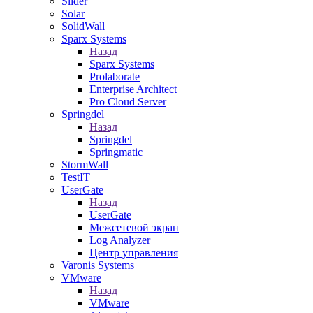
Slider
Solar
SolidWall
Sparx Systems
Назад
Sparx Systems
Prolaborate
Enterprise Architect
Pro Cloud Server
Springdel
Назад
Springdel
Springmatic
StormWall
TestIT
UserGate
Назад
UserGate
Межсетевой экран
Log Analyzer
Центр управления
Varonis Systems
VMware
Назад
VMware