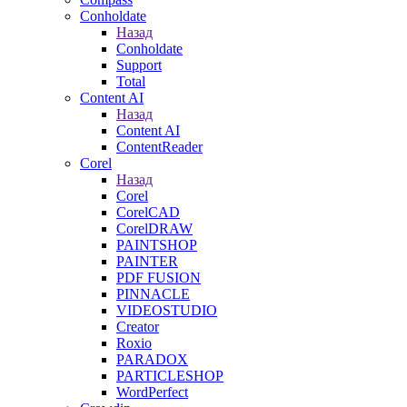
Conholdate
Назад
Conholdate
Support
Total
Content AI
Назад
Content AI
ContentReader
Corel
Назад
Corel
CorelCAD
CorelDRAW
PAINTSHOP
PAINTER
PDF FUSION
PINNACLE
VIDEOSTUDIO
Creator
Roxio
PARADOX
PARTICLESHOP
WordPerfect