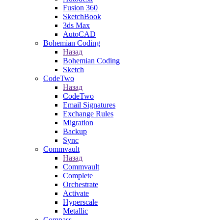
Fusion 360
SketchBook
3ds Max
AutoCAD
Bohemian Coding
Назад
Bohemian Coding
Sketch
CodeTwo
Назад
CodeTwo
Email Signatures
Exchange Rules
Migration
Backup
Sync
Commvault
Назад
Commvault
Complete
Orchestrate
Activate
Hyperscale
Metallic
Compass