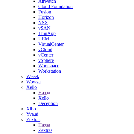
Airwatch
Cloud Foundation
Fusion
Horizon
NSX
vSAN
ThinApp
UEM
VirtualCenter
vCloud
vCenter
vSphere
Workspace
Workstation
Weeek
Wowza
Xello
Назад
Xello
Deception
Xibo
Yva.ai
Zextras
Назад
Zextras