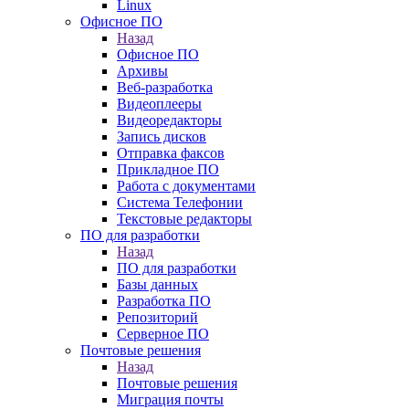
Linux
Офисное ПО
Назад
Офисное ПО
Архивы
Веб-разработка
Видеоплееры
Видеоредакторы
Запись дисков
Отправка факсов
Прикладное ПО
Работа с документами
Система Телефонии
Текстовые редакторы
ПО для разработки
Назад
ПО для разработки
Базы данных
Разработка ПО
Репозиторий
Серверное ПО
Почтовые решения
Назад
Почтовые решения
Миграция почты