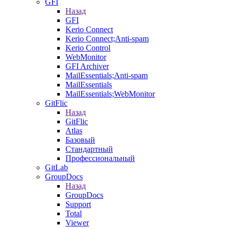
GFI
Назад
GFI
Kerio Connect
Kerio Connect;Anti-spam
Kerio Control
WebMonitor
GFI Archiver
MailEssentials;Anti-spam
MailEssentials
MailEssentials;WebMonitor
GitFlic
Назад
GitFlic
Atlas
Базовый
Стандартный
Профессиональный
GitLab
GroupDocs
Назад
GroupDocs
Support
Total
Viewer