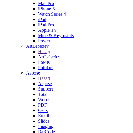
Mac Pro
iPhone X
Watch Series 4
iPad
iPad Pro
Apple TV
Mice & Keyboards
Power
ArtLebedev
Назад
ArtLebedev
Fokus
Potokus
Aspose
Назад
Aspose
Support
Total
Words
PDF
Cells
Email
Slides
Imaging
BarCode