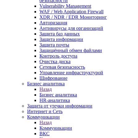
безопасности
Vulnerability Management
WAF / Web Application Firewall
XDR / NDR / EDR Мониторинг
Авторизация
Антивирусы для организаций
Защита баз данных
Защита информации
Защита почты
Защищённый обмен файлами
Контроль доступа
Очистка диска
Сетевая безопасность
Управление инфраструктурой
Шифрование
Бизнес аналитика
Назад
Бизнес аналитика
HR-аналитика
Защита от утечки информации
Интернет и Сеть
Коммуникации
Назад
Коммуникации
ВКС