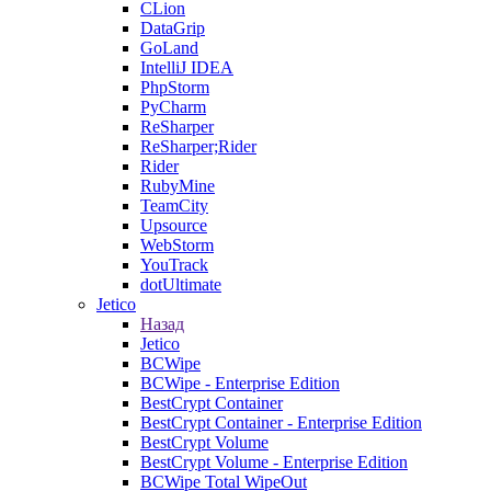
CLion
DataGrip
GoLand
IntelliJ IDEA
PhpStorm
PyCharm
ReSharper
ReSharper;Rider
Rider
RubyMine
TeamCity
Upsource
WebStorm
YouTrack
dotUltimate
Jetico
Назад
Jetico
BCWipe
BCWipe - Enterprise Edition
BestCrypt Container
BestCrypt Container - Enterprise Edition
BestCrypt Volume
BestCrypt Volume - Enterprise Edition
BCWipe Total WipeOut