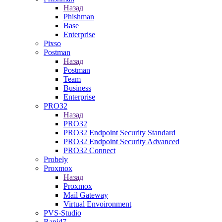
Назад
Phishman
Base
Enterprise
Pixso
Postman
Назад
Postman
Team
Business
Enterprise
PRO32
Назад
PRO32
PRO32 Endpoint Security Standard
PRO32 Endpoint Security Advanced
PRO32 Connect
Probely
Proxmox
Назад
Proxmox
Mail Gateway
Virtual Envoironment
PVS-Studio
Rapid7