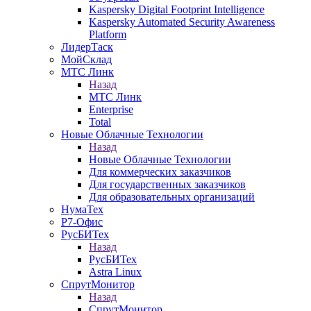
Kaspersky Digital Footprint Intelligence
Kaspersky Automated Security Awareness
Platform
ЛидерТаск
МойСклад
МТС Линк
Назад
МТС Линк
Enterprise
Total
Новые Облачные Технологии
Назад
Новые Облачные Технологии
Для коммерческих заказчиков
Для государственных заказчиков
Для образовательных организаций
НумаТех
Р7-Офис
РусБИТех
Назад
РусБИТех
Astra Linux
СпрутМонитор
Назад
СпрутМонитор