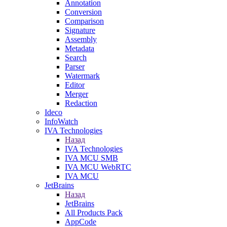
Annotation
Conversion
Comparison
Signature
Assembly
Metadata
Search
Parser
Watermark
Editor
Merger
Redaction
Ideco
InfoWatch
IVA Technologies
Назад
IVA Technologies
IVA MCU SMB
IVA MCU WebRTC
IVA MCU
JetBrains
Назад
JetBrains
All Products Pack
AppCode