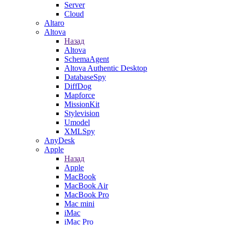
Server
Cloud
Altaro
Altova
Назад
Altova
SchemaAgent
Altova Authentic Desktop
DatabaseSpy
DiffDog
Mapforce
MissionKit
Stylevision
Umodel
XMLSpy
AnyDesk
Apple
Назад
Apple
MacBook
MacBook Air
MacBook Pro
Mac mini
iMac
iMac Pro