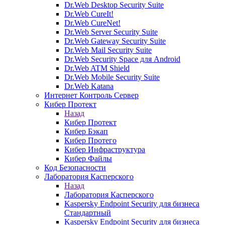
Dr.Web Desktop Security Suite
Dr.Web CureIt!
Dr.Web CureNet!
Dr.Web Server Security Suite
Dr.Web Gateway Security Suite
Dr.Web Mail Security Suite
Dr.Web Security Space для Android
Dr.Web ATM Shield
Dr.Web Mobile Security Suite
Dr.Web Katana
Интернет Контроль Сервер
Кибер Протект
Назад
Кибер Протект
Кибер Бэкап
Кибер Протего
Кибер Инфраструктура
Кибер Файлы
Код Безопасности
Лаборатория Касперского
Назад
Лаборатория Касперского
Kaspersky Endpoint Security для бизнеса
Стандартный
Kaspersky Endpoint Security для бизнеса