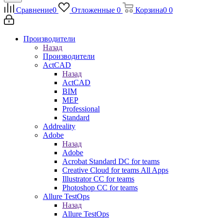
Сравнение
0
Отложенные
0
Корзина
0
0
Производители
Назад
Производители
ActCAD
Назад
ActCAD
BIM
MEP
Professional
Standard
Addreality
Adobe
Назад
Adobe
Acrobat Standard DC for teams
Creative Cloud for teams All Apps
Illustrator CC for teams
Photoshop CC for teams
Allure TestOps
Назад
Allure TestOps