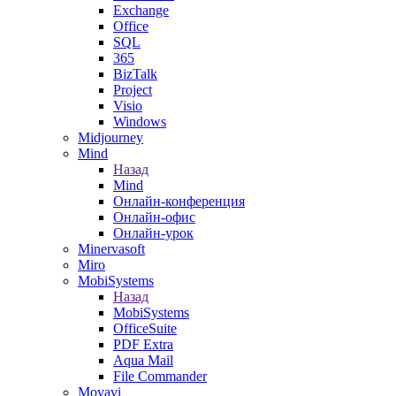
Exchange
Office
SQL
365
BizTalk
Project
Visio
Windows
Midjourney
Mind
Назад
Mind
Онлайн-конференция
Онлайн-офис
Онлайн-урок
Minervasoft
Miro
MobiSystems
Назад
MobiSystems
OfficeSuite
PDF Extra
Aqua Mail
File Commander
Movavi