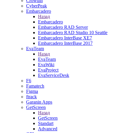
Crowdin
CyberPeak
Embarcadero
Назад
Embarcadero
Embarcadero RAD Server
Embarcadero RAD Studio 10 Seattle
Embarcadero InterBase XE7
Embarcadero InterBase 2017
EvaTeam
Назад
EvaTeam
EvaWiki
EvaProject
EvaServiceDesk
F6
Famatech
Figma
ftrack
Garanin Apps
GetScreen
Назад
GetScreen
Standart
Advanced