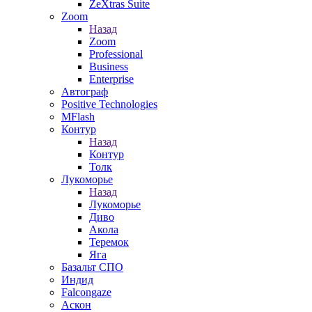
ZeXtras Suite
Zoom
Назад
Zoom
Professional
Business
Enterprise
Автограф
Positive Technologies
MFlash
Контур
Назад
Контур
Толк
Лукоморье
Назад
Лукоморье
Диво
Акола
Теремок
Яга
Базальт СПО
Индид
Falcongaze
Аскон