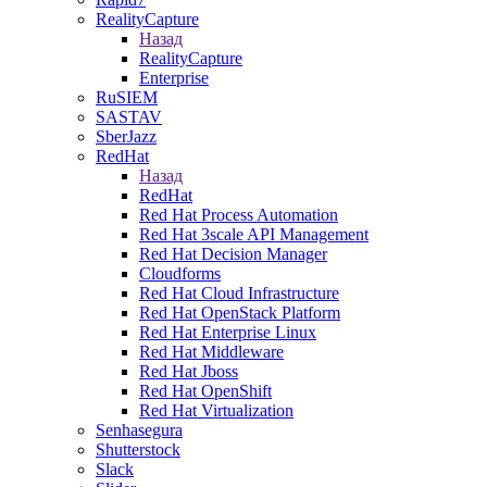
RealityCapture
Назад
RealityCapture
Enterprise
RuSIEM
SASTAV
SberJazz
RedHat
Назад
RedHat
Red Hat Process Automation
Red Hat 3scale API Management
Red Hat Decision Manager
Cloudforms
Red Hat Cloud Infrastructure
Red Hat OpenStack Platform
Red Hat Enterprise Linux
Red Hat Middleware
Red Hat Jboss
Red Hat OpenShift
Red Hat Virtualization
Senhasegura
Shutterstock
Slack