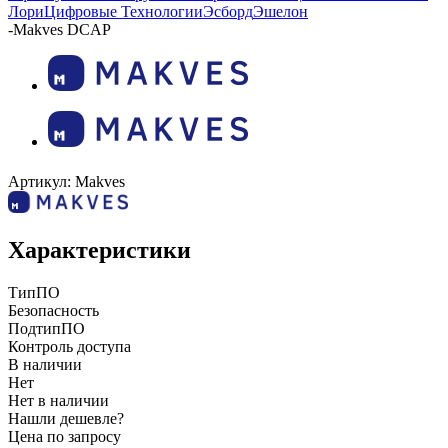
Лори
Цифровые Технологии
Эсборд
Эшелон
-
Makves DCAP
Артикул:
Makves
Характеристики
ТипПО
Безопасность
ПодтипПО
Контроль доступа
В наличии
Нет
Нет в наличии
Нашли дешевле?
Цена по запросу