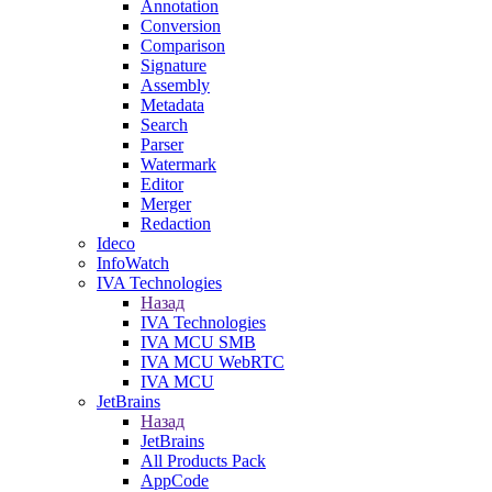
Annotation
Conversion
Comparison
Signature
Assembly
Metadata
Search
Parser
Watermark
Editor
Merger
Redaction
Ideco
InfoWatch
IVA Technologies
Назад
IVA Technologies
IVA MCU SMB
IVA MCU WebRTC
IVA MCU
JetBrains
Назад
JetBrains
All Products Pack
AppCode