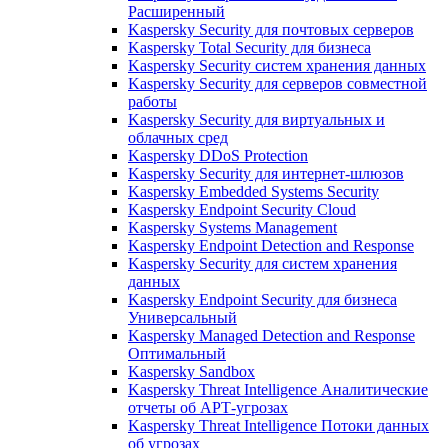
Расширенный
Kaspersky Security для почтовых серверов
Kaspersky Total Security для бизнеса
Kaspersky Security систем хранения данных
Kaspersky Security для серверов совместной
работы
Kaspersky Security для виртуальных и
облачных сред
Kaspersky DDoS Protection
Kaspersky Security для интернет-шлюзов
Kaspersky Embedded Systems Security
Kaspersky Endpoint Security Cloud
Kaspersky Systems Management
Kaspersky Endpoint Detection and Response
Kaspersky Security для систем хранения
данных
Kaspersky Endpoint Security для бизнеса
Универсальный
Kaspersky Managed Detection and Response
Оптимальный
Kaspersky Sandbox
Kaspersky Threat Intelligence Аналитические
отчеты об АРТ-угрозах
Kaspersky Threat Intelligence Потоки данных
об угрозах