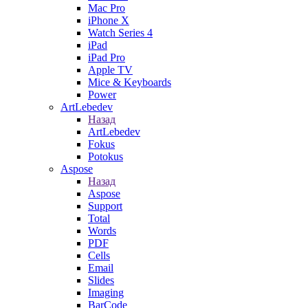
Mac Pro
iPhone X
Watch Series 4
iPad
iPad Pro
Apple TV
Mice & Keyboards
Power
ArtLebedev
Назад
ArtLebedev
Fokus
Potokus
Aspose
Назад
Aspose
Support
Total
Words
PDF
Cells
Email
Slides
Imaging
BarCode