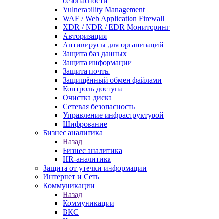
безопасности
Vulnerability Management
WAF / Web Application Firewall
XDR / NDR / EDR Мониторинг
Авторизация
Антивирусы для организаций
Защита баз данных
Защита информации
Защита почты
Защищённый обмен файлами
Контроль доступа
Очистка диска
Сетевая безопасность
Управление инфраструктурой
Шифрование
Бизнес аналитика
Назад
Бизнес аналитика
HR-аналитика
Защита от утечки информации
Интернет и Сеть
Коммуникации
Назад
Коммуникации
ВКС