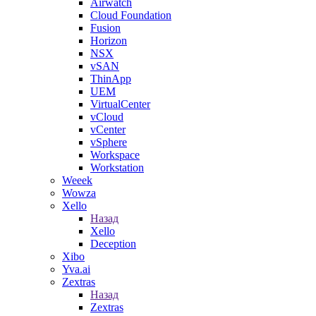
Airwatch
Cloud Foundation
Fusion
Horizon
NSX
vSAN
ThinApp
UEM
VirtualCenter
vCloud
vCenter
vSphere
Workspace
Workstation
Weeek
Wowza
Xello
Назад
Xello
Deception
Xibo
Yva.ai
Zextras
Назад
Zextras