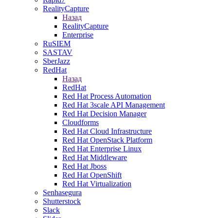
RealityCapture
Назад
RealityCapture
Enterprise
RuSIEM
SASTAV
SberJazz
RedHat
Назад
RedHat
Red Hat Process Automation
Red Hat 3scale API Management
Red Hat Decision Manager
Cloudforms
Red Hat Cloud Infrastructure
Red Hat OpenStack Platform
Red Hat Enterprise Linux
Red Hat Middleware
Red Hat Jboss
Red Hat OpenShift
Red Hat Virtualization
Senhasegura
Shutterstock
Slack