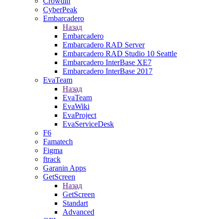
Crowdin
CyberPeak
Embarcadero
Назад
Embarcadero
Embarcadero RAD Server
Embarcadero RAD Studio 10 Seattle
Embarcadero InterBase XE7
Embarcadero InterBase 2017
EvaTeam
Назад
EvaTeam
EvaWiki
EvaProject
EvaServiceDesk
F6
Famatech
Figma
ftrack
Garanin Apps
GetScreen
Назад
GetScreen
Standart
Advanced