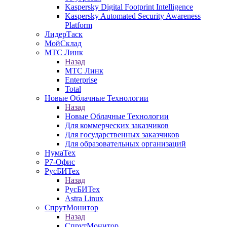
Kaspersky Digital Footprint Intelligence
Kaspersky Automated Security Awareness
Platform
ЛидерТаск
МойСклад
МТС Линк
Назад
МТС Линк
Enterprise
Total
Новые Облачные Технологии
Назад
Новые Облачные Технологии
Для коммерческих заказчиков
Для государственных заказчиков
Для образовательных организаций
НумаТех
Р7-Офис
РусБИТех
Назад
РусБИТех
Astra Linux
СпрутМонитор
Назад
СпрутМонитор