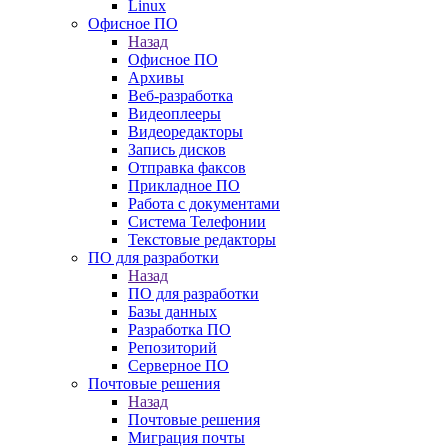
Linux
Офисное ПО
Назад
Офисное ПО
Архивы
Веб-разработка
Видеоплееры
Видеоредакторы
Запись дисков
Отправка факсов
Прикладное ПО
Работа с документами
Система Телефонии
Текстовые редакторы
ПО для разработки
Назад
ПО для разработки
Базы данных
Разработка ПО
Репозиторий
Серверное ПО
Почтовые решения
Назад
Почтовые решения
Миграция почты