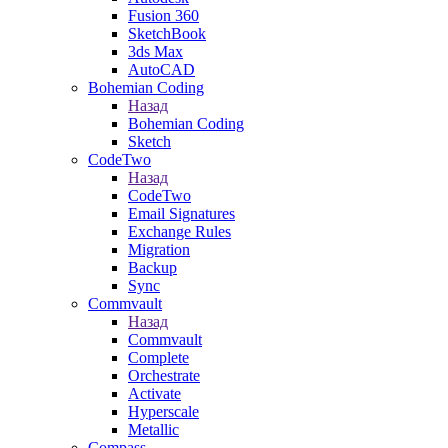
Fusion 360
SketchBook
3ds Max
AutoCAD
Bohemian Coding
Назад
Bohemian Coding
Sketch
CodeTwo
Назад
CodeTwo
Email Signatures
Exchange Rules
Migration
Backup
Sync
Commvault
Назад
Commvault
Complete
Orchestrate
Activate
Hyperscale
Metallic
Compass