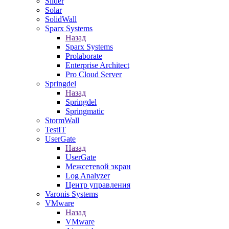
Slider
Solar
SolidWall
Sparx Systems
Назад
Sparx Systems
Prolaborate
Enterprise Architect
Pro Cloud Server
Springdel
Назад
Springdel
Springmatic
StormWall
TestIT
UserGate
Назад
UserGate
Межсетевой экран
Log Analyzer
Центр управления
Varonis Systems
VMware
Назад
VMware