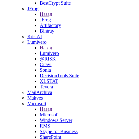
BestCrypt Suite
JFrog
Назад
JFrog
Artifactory
Bintray
Kits.AI
Lumivero
Назад
Lumivero
@RISK
Citavi
Sonia
DecisionTools Suite
XLSTAT
Tevera
MailArchiva
Makves
Microsoft
Назад
Microsoft
Windows Server
RMS
Skype for Business
SharePoint