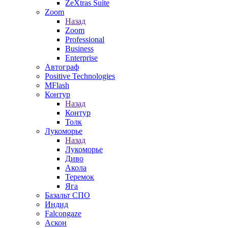
ZeXtras Suite
Zoom
Назад
Zoom
Professional
Business
Enterprise
Автограф
Positive Technologies
MFlash
Контур
Назад
Контур
Толк
Лукоморье
Назад
Лукоморье
Диво
Акола
Теремок
Яга
Базальт СПО
Индид
Falcongaze
Аскон