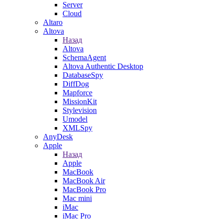
Server
Cloud
Altaro
Altova
Назад
Altova
SchemaAgent
Altova Authentic Desktop
DatabaseSpy
DiffDog
Mapforce
MissionKit
Stylevision
Umodel
XMLSpy
AnyDesk
Apple
Назад
Apple
MacBook
MacBook Air
MacBook Pro
Mac mini
iMac
iMac Pro