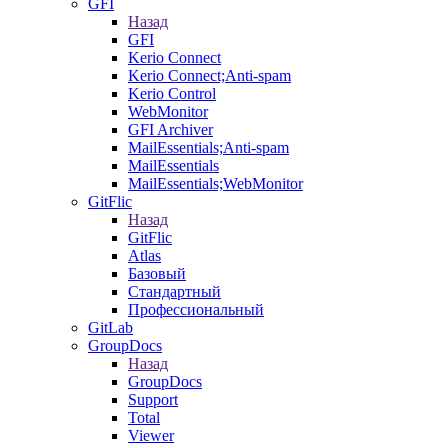
GFI
Назад
GFI
Kerio Connect
Kerio Connect;Anti-spam
Kerio Control
WebMonitor
GFI Archiver
MailEssentials;Anti-spam
MailEssentials
MailEssentials;WebMonitor
GitFlic
Назад
GitFlic
Atlas
Базовый
Стандартный
Профессиональный
GitLab
GroupDocs
Назад
GroupDocs
Support
Total
Viewer