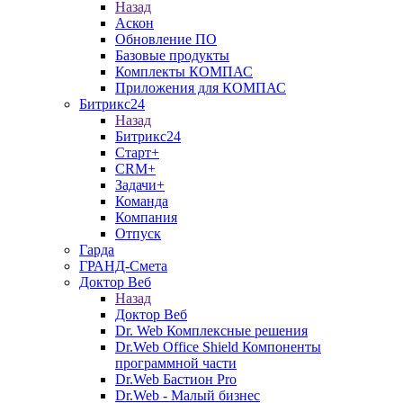
Назад
Аскон
Обновление ПО
Базовые продукты
Комплекты КОМПАС
Приложения для КОМПАС
Битрикс24
Назад
Битрикс24
Старт+
CRM+
Задачи+
Команда
Компания
Отпуск
Гарда
ГРАНД-Смета
Доктор Веб
Назад
Доктор Веб
Dr. Web Комплексные решения
Dr.Web Office Shield Компоненты
программной части
Dr.Web Бастион Pro
Dr.Web - Малый бизнес