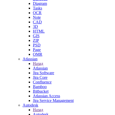
Diagram
Tasks
OCR
Note
CAD
3D
HTML
GIS
ZIP
PSD
Page
OMR
Atlassian
Назад
Atlassian
Jira Software
Jira Core
Confluence
Bamboo
Bitbucket
Atlassian Access
Jira Service Management
Autodesk
Назад
Autodesk