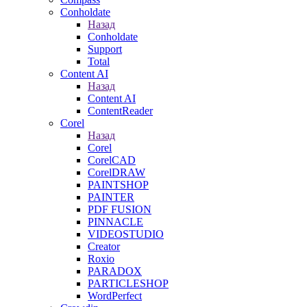
Conholdate
Назад
Conholdate
Support
Total
Content AI
Назад
Content AI
ContentReader
Corel
Назад
Corel
CorelCAD
CorelDRAW
PAINTSHOP
PAINTER
PDF FUSION
PINNACLE
VIDEOSTUDIO
Creator
Roxio
PARADOX
PARTICLESHOP
WordPerfect