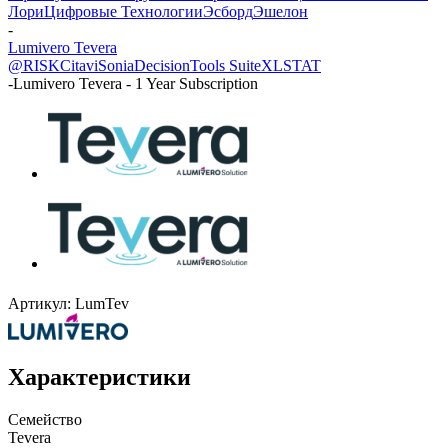
Лори
Цифровые Технологии
Эсборд
Эшелон
-
Lumivero Tevera
@RISK
Citavi
Sonia
DecisionTools Suite
XLSTAT
-
Lumivero Tevera - 1 Year Subscription
Артикул:
LumTev
Характеристики
Семейство
Tevera