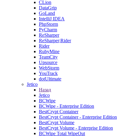
CLion
DataGrip
GoLand
IntelliJ IDEA
PhpStorm
PyCharm
ReSharper
ReSharper;Rider
Rider
RubyMine
TeamCity
Upsource
WebStorm
YouTrack
dotUltimate
Jetico
Назад
Jetico
BCWipe
BCWipe - Enterprise Edition
BestCrypt Container
BestCrypt Container - Enterprise Edition
BestCrypt Volume
BestCrypt Volume - Enterprise Edition
BCWipe Total WipeOut