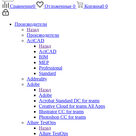
Сравнение
0
Отложенные
0
Корзина
0
0
Производители
Назад
Производители
ActCAD
Назад
ActCAD
BIM
MEP
Professional
Standard
Addreality
Adobe
Назад
Adobe
Acrobat Standard DC for teams
Creative Cloud for teams All Apps
Illustrator CC for teams
Photoshop CC for teams
Allure TestOps
Назад
Allure TestOps