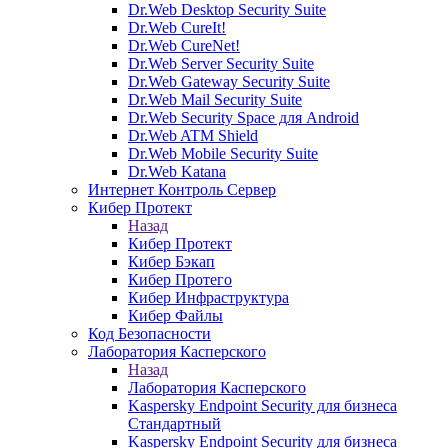
Dr.Web Desktop Security Suite
Dr.Web CureIt!
Dr.Web CureNet!
Dr.Web Server Security Suite
Dr.Web Gateway Security Suite
Dr.Web Mail Security Suite
Dr.Web Security Space для Android
Dr.Web ATM Shield
Dr.Web Mobile Security Suite
Dr.Web Katana
Интернет Контроль Сервер
Кибер Протект
Назад
Кибер Протект
Кибер Бэкап
Кибер Протего
Кибер Инфраструктура
Кибер Файлы
Код Безопасности
Лаборатория Касперского
Назад
Лаборатория Касперского
Kaspersky Endpoint Security для бизнеса
Стандартный
Kaspersky Endpoint Security для бизнеса