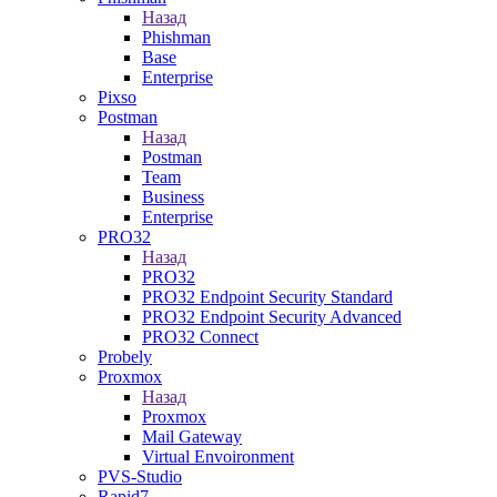
Назад
Phishman
Base
Enterprise
Pixso
Postman
Назад
Postman
Team
Business
Enterprise
PRO32
Назад
PRO32
PRO32 Endpoint Security Standard
PRO32 Endpoint Security Advanced
PRO32 Connect
Probely
Proxmox
Назад
Proxmox
Mail Gateway
Virtual Envoironment
PVS-Studio
Rapid7