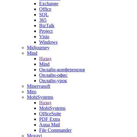
Exchange
Office
SQL
365
BizTalk
Project
Visio
Windows
Midjourney
Mind
Назад
Mind
Онлайн-конференция
Онлайн-офис
Онлайн-урок
Minervasoft
Miro
MobiSystems
Назад
MobiSystems
OfficeSuite
PDF Extra
Aqua Mail
File Commander
Movavi