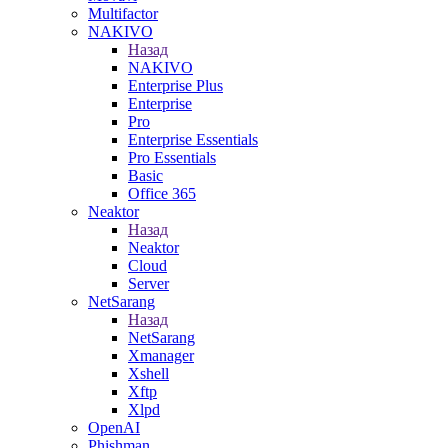
Multifactor
NAKIVO
Назад
NAKIVO
Enterprise Plus
Enterprise
Pro
Enterprise Essentials
Pro Essentials
Basic
Office 365
Neaktor
Назад
Neaktor
Cloud
Server
NetSarang
Назад
NetSarang
Xmanager
Xshell
Xftp
Xlpd
OpenAI
Phishman