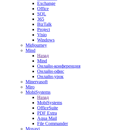
Exchange
Office
SQL
365
BizTalk
Project
Visio
Windows
Midjourney
Mind
Назад
Mind
Онлайн-конференция
Онлайн-офис
Онлайн-урок
Minervasoft
Miro
MobiSystems
Назад
MobiSystems
OfficeSuite
PDF Extra
Aqua Mail
File Commander
Movavi