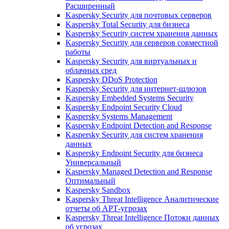
Расширенный
Kaspersky Security для почтовых серверов
Kaspersky Total Security для бизнеса
Kaspersky Security систем хранения данных
Kaspersky Security для серверов совместной
работы
Kaspersky Security для виртуальных и
облачных сред
Kaspersky DDoS Protection
Kaspersky Security для интернет-шлюзов
Kaspersky Embedded Systems Security
Kaspersky Endpoint Security Cloud
Kaspersky Systems Management
Kaspersky Endpoint Detection and Response
Kaspersky Security для систем хранения
данных
Kaspersky Endpoint Security для бизнеса
Универсальный
Kaspersky Managed Detection and Response
Оптимальный
Kaspersky Sandbox
Kaspersky Threat Intelligence Аналитические
отчеты об АРТ-угрозах
Kaspersky Threat Intelligence Потоки данных
об угрозах