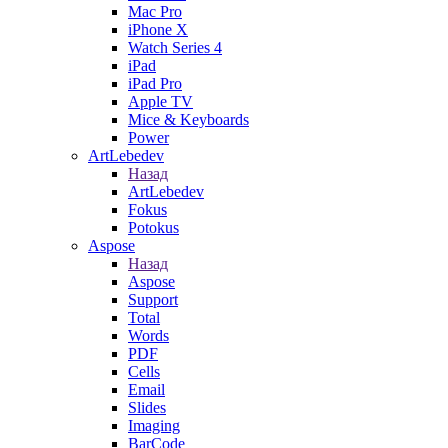
Mac Pro
iPhone X
Watch Series 4
iPad
iPad Pro
Apple TV
Mice & Keyboards
Power
ArtLebedev
Назад
ArtLebedev
Fokus
Potokus
Aspose
Назад
Aspose
Support
Total
Words
PDF
Cells
Email
Slides
Imaging
BarCode