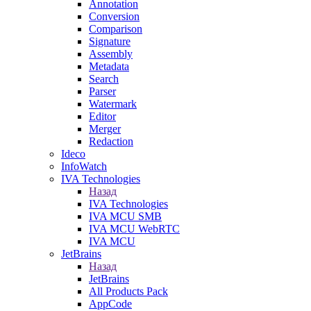
Annotation
Conversion
Comparison
Signature
Assembly
Metadata
Search
Parser
Watermark
Editor
Merger
Redaction
Ideco
InfoWatch
IVA Technologies
Назад
IVA Technologies
IVA MCU SMB
IVA MCU WebRTC
IVA MCU
JetBrains
Назад
JetBrains
All Products Pack
AppCode