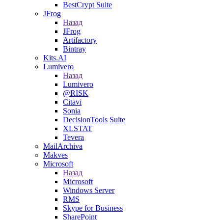
BestCrypt Suite
JFrog
Назад
JFrog
Artifactory
Bintray
Kits.AI
Lumivero
Назад
Lumivero
@RISK
Citavi
Sonia
DecisionTools Suite
XLSTAT
Tevera
MailArchiva
Makves
Microsoft
Назад
Microsoft
Windows Server
RMS
Skype for Business
SharePoint