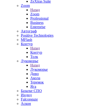
ZeXtras Suite
Zoom
Назад
Zoom
Professional
Business
Enterprise
Автограф
Positive Technologies
MFlash
Контур
Назад
Контур
Толк
Лукоморье
Назад
Лукоморье
Диво
Акола
Теремок
Яга
Базальт СПО
Индид
Falcongaze
Аскон