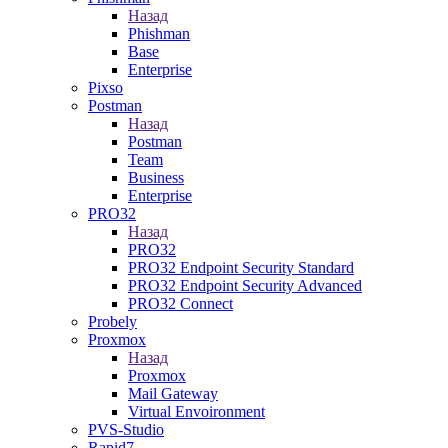
Назад
Phishman
Base
Enterprise
Pixso
Postman
Назад
Postman
Team
Business
Enterprise
PRO32
Назад
PRO32
PRO32 Endpoint Security Standard
PRO32 Endpoint Security Advanced
PRO32 Connect
Probely
Proxmox
Назад
Proxmox
Mail Gateway
Virtual Envoironment
PVS-Studio
Rapid7