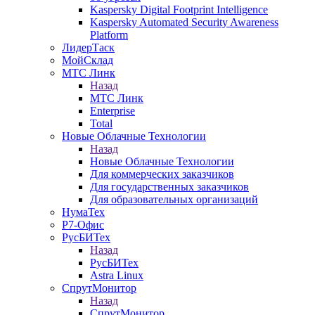
Kaspersky Digital Footprint Intelligence
Kaspersky Automated Security Awareness
Platform
ЛидерТаск
МойСклад
МТС Линк
Назад
МТС Линк
Enterprise
Total
Новые Облачные Технологии
Назад
Новые Облачные Технологии
Для коммерческих заказчиков
Для государственных заказчиков
Для образовательных организаций
НумаТех
Р7-Офис
РусБИТех
Назад
РусБИТех
Astra Linux
СпрутМонитор
Назад
СпрутМонитор