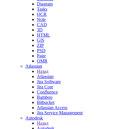
Diagram
Tasks
OCR
Note
CAD
3D
HTML
GIS
ZIP
PSD
Page
OMR
Atlassian
Назад
Atlassian
Jira Software
Jira Core
Confluence
Bamboo
Bitbucket
Atlassian Access
Jira Service Management
Autodesk
Назад
Autodesk