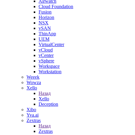
Airwatch
Cloud Foundation
Fusion
Horizon
NSX
vSAN
ThinApp
UEM
VirtualCenter
vCloud
vCenter
vSphere
Workspace
Workstation
Weeek
Wowza
Xello
Назад
Xello
Deception
Xibo
Yva.ai
Zextras
Назад
Zextras