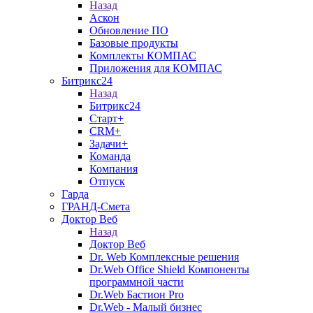
Назад
Аскон
Обновление ПО
Базовые продукты
Комплекты КОМПАС
Приложения для КОМПАС
Битрикс24
Назад
Битрикс24
Старт+
CRM+
Задачи+
Команда
Компания
Отпуск
Гарда
ГРАНД-Смета
Доктор Веб
Назад
Доктор Веб
Dr. Web Комплексные решения
Dr.Web Office Shield Компоненты
программной части
Dr.Web Бастион Pro
Dr.Web - Малый бизнес