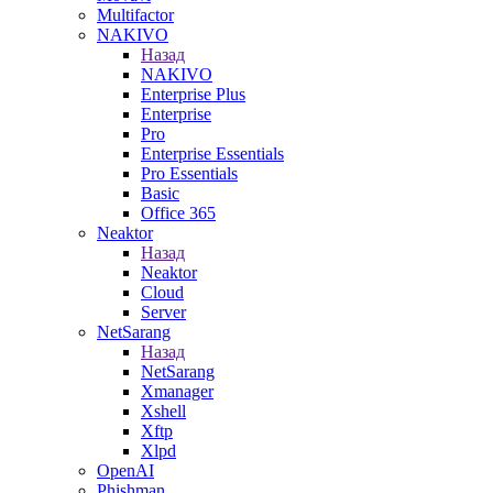
Multifactor
NAKIVO
Назад
NAKIVO
Enterprise Plus
Enterprise
Pro
Enterprise Essentials
Pro Essentials
Basic
Office 365
Neaktor
Назад
Neaktor
Cloud
Server
NetSarang
Назад
NetSarang
Xmanager
Xshell
Xftp
Xlpd
OpenAI
Phishman