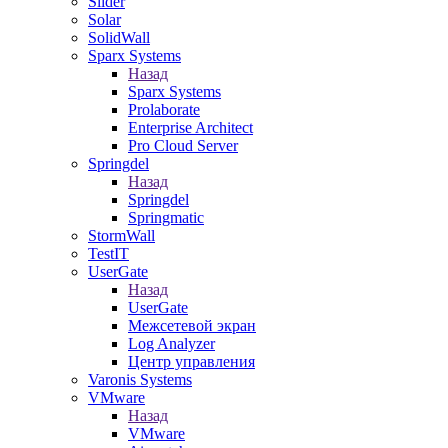
Slider
Solar
SolidWall
Sparx Systems
Назад
Sparx Systems
Prolaborate
Enterprise Architect
Pro Cloud Server
Springdel
Назад
Springdel
Springmatic
StormWall
TestIT
UserGate
Назад
UserGate
Межсетевой экран
Log Analyzer
Центр управления
Varonis Systems
VMware
Назад
VMware