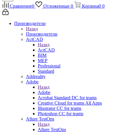
Сравнение
0
Отложенные
0
Корзина
0
0
Производители
Назад
Производители
ActCAD
Назад
ActCAD
BIM
MEP
Professional
Standard
Addreality
Adobe
Назад
Adobe
Acrobat Standard DC for teams
Creative Cloud for teams All Apps
Illustrator CC for teams
Photoshop CC for teams
Allure TestOps
Назад
Allure TestOps