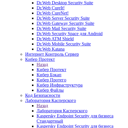
Dr.Web Desktop Security Suite
Dr.Web CureIt!
Dr.Web CureNet!
Dr.Web Server Security Suite
Dr.Web Gateway Security Suite
Dr.Web Mail Security Suite
Dr.Web Security Space для Android
Dr.Web ATM Shield
Dr.Web Mobile Security Suite
Dr.Web Katana
Интернет Контроль Сервер
Кибер Протект
Назад
Кибер Протект
Кибер Бэкап
Кибер Протего
Кибер Инфраструктура
Кибер Файлы
Код Безопасности
Лаборатория Касперского
Назад
Лаборатория Касперского
Kaspersky Endpoint Security для бизнеса
Стандартный
Kaspersky Endpoint Security для бизнеса