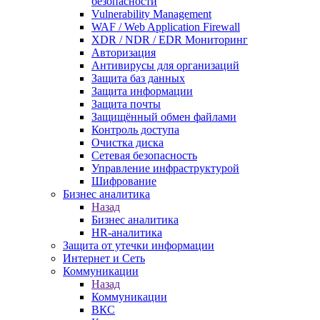
безопасности
Vulnerability Management
WAF / Web Application Firewall
XDR / NDR / EDR Мониторинг
Авторизация
Антивирусы для организаций
Защита баз данных
Защита информации
Защита почты
Защищённый обмен файлами
Контроль доступа
Очистка диска
Сетевая безопасность
Управление инфраструктурой
Шифрование
Бизнес аналитика
Назад
Бизнес аналитика
HR-аналитика
Защита от утечки информации
Интернет и Сеть
Коммуникации
Назад
Коммуникации
ВКС