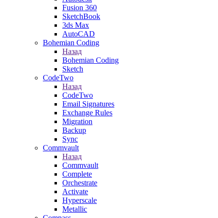
Fusion 360
SketchBook
3ds Max
AutoCAD
Bohemian Coding
Назад
Bohemian Coding
Sketch
CodeTwo
Назад
CodeTwo
Email Signatures
Exchange Rules
Migration
Backup
Sync
Commvault
Назад
Commvault
Complete
Orchestrate
Activate
Hyperscale
Metallic
Compass