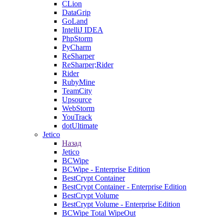
CLion
DataGrip
GoLand
IntelliJ IDEA
PhpStorm
PyCharm
ReSharper
ReSharper;Rider
Rider
RubyMine
TeamCity
Upsource
WebStorm
YouTrack
dotUltimate
Jetico
Назад
Jetico
BCWipe
BCWipe - Enterprise Edition
BestCrypt Container
BestCrypt Container - Enterprise Edition
BestCrypt Volume
BestCrypt Volume - Enterprise Edition
BCWipe Total WipeOut