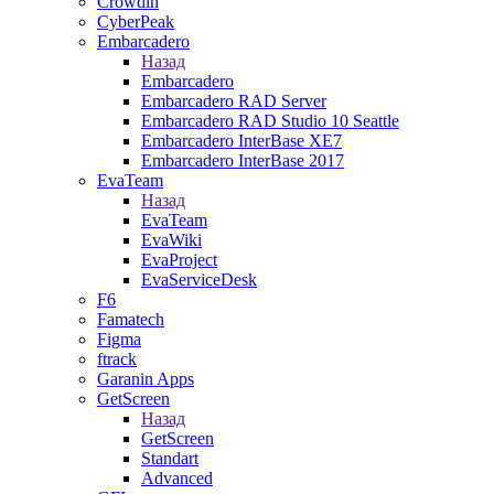
Crowdin
CyberPeak
Embarcadero
Назад
Embarcadero
Embarcadero RAD Server
Embarcadero RAD Studio 10 Seattle
Embarcadero InterBase XE7
Embarcadero InterBase 2017
EvaTeam
Назад
EvaTeam
EvaWiki
EvaProject
EvaServiceDesk
F6
Famatech
Figma
ftrack
Garanin Apps
GetScreen
Назад
GetScreen
Standart
Advanced