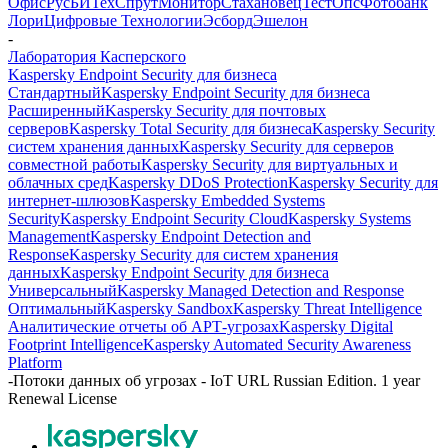
Офис
РусБИТех
СпрутМонитор
Стахановец
ТестОпс
Фотобанк
Лори
Цифровые Технологии
Эсборд
Эшелон
-
Лаборатория Касперского
Kaspersky Endpoint Security для бизнеса
Стандартный
Kaspersky Endpoint Security для бизнеса
Расширенный
Kaspersky Security для почтовых
серверов
Kaspersky Total Security для бизнеса
Kaspersky Security
систем хранения данных
Kaspersky Security для серверов
совместной работы
Kaspersky Security для виртуальных и
облачных сред
Kaspersky DDoS Protection
Kaspersky Security для
интернет-шлюзов
Kaspersky Embedded Systems
Security
Kaspersky Endpoint Security Cloud
Kaspersky Systems
Management
Kaspersky Endpoint Detection and
Response
Kaspersky Security для систем хранения
данных
Kaspersky Endpoint Security для бизнеса
Универсальный
Kaspersky Managed Detection and Response
Оптимальный
Kaspersky Sandbox
Kaspersky Threat Intelligence
Аналитические отчеты об АРТ-угрозах
Kaspersky Digital
Footprint Intelligence
Kaspersky Automated Security Awareness
Platform
-
Потоки данных об угрозах - IoT URL Russian Edition. 1 year
Renewal License