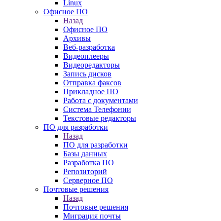
Linux
Офисное ПО
Назад
Офисное ПО
Архивы
Веб-разработка
Видеоплееры
Видеоредакторы
Запись дисков
Отправка факсов
Прикладное ПО
Работа с документами
Система Телефонии
Текстовые редакторы
ПО для разработки
Назад
ПО для разработки
Базы данных
Разработка ПО
Репозиторий
Серверное ПО
Почтовые решения
Назад
Почтовые решения
Миграция почты