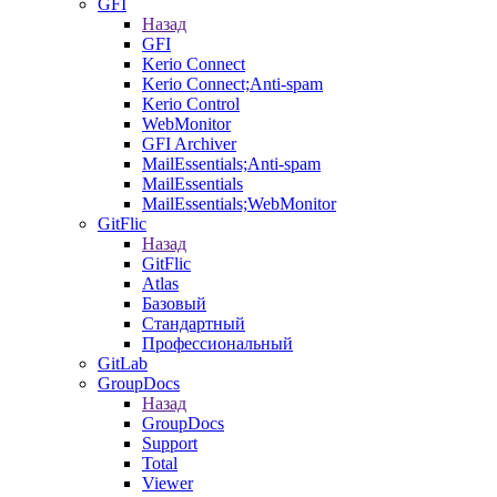
GFI
Назад
GFI
Kerio Connect
Kerio Connect;Anti-spam
Kerio Control
WebMonitor
GFI Archiver
MailEssentials;Anti-spam
MailEssentials
MailEssentials;WebMonitor
GitFlic
Назад
GitFlic
Atlas
Базовый
Стандартный
Профессиональный
GitLab
GroupDocs
Назад
GroupDocs
Support
Total
Viewer