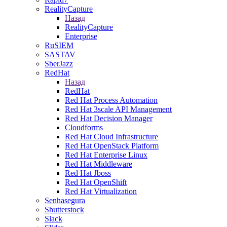
RealityCapture
Назад
RealityCapture
Enterprise
RuSIEM
SASTAV
SberJazz
RedHat
Назад
RedHat
Red Hat Process Automation
Red Hat 3scale API Management
Red Hat Decision Manager
Cloudforms
Red Hat Cloud Infrastructure
Red Hat OpenStack Platform
Red Hat Enterprise Linux
Red Hat Middleware
Red Hat Jboss
Red Hat OpenShift
Red Hat Virtualization
Senhasegura
Shutterstock
Slack