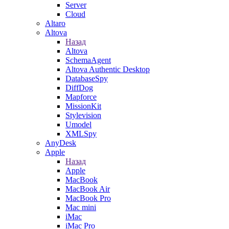
Server
Cloud
Altaro
Altova
Назад
Altova
SchemaAgent
Altova Authentic Desktop
DatabaseSpy
DiffDog
Mapforce
MissionKit
Stylevision
Umodel
XMLSpy
AnyDesk
Apple
Назад
Apple
MacBook
MacBook Air
MacBook Pro
Mac mini
iMac
iMac Pro