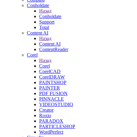
Conholdate
Назад
Conholdate
Support
Total
Content AI
Назад
Content AI
ContentReader
Corel
Назад
Corel
CorelCAD
CorelDRAW
PAINTSHOP
PAINTER
PDF FUSION
PINNACLE
VIDEOSTUDIO
Creator
Roxio
PARADOX
PARTICLESHOP
WordPerfect