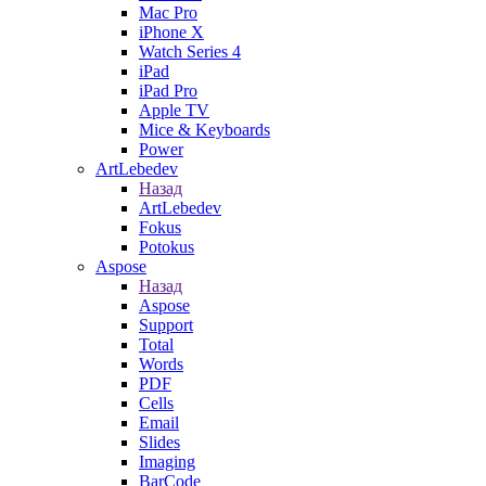
Mac Pro
iPhone X
Watch Series 4
iPad
iPad Pro
Apple TV
Mice & Keyboards
Power
ArtLebedev
Назад
ArtLebedev
Fokus
Potokus
Aspose
Назад
Aspose
Support
Total
Words
PDF
Cells
Email
Slides
Imaging
BarCode