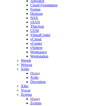
Airwatch
Cloud Foundation
Fusion
Horizon
NSX
vSAN
ThinApp
UEM
VirtualCenter
vCloud
vCenter
vSphere
Workspace
Workstation
Weeek
Wowza
Xello
Назад
Xello
Deception
Xibo
Yva.ai
Zextras
Назад
Zextras