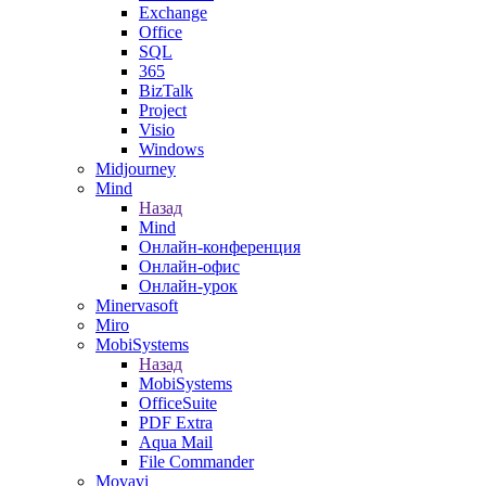
Exchange
Office
SQL
365
BizTalk
Project
Visio
Windows
Midjourney
Mind
Назад
Mind
Онлайн-конференция
Онлайн-офис
Онлайн-урок
Minervasoft
Miro
MobiSystems
Назад
MobiSystems
OfficeSuite
PDF Extra
Aqua Mail
File Commander
Movavi