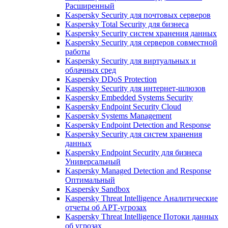
Расширенный
Kaspersky Security для почтовых серверов
Kaspersky Total Security для бизнеса
Kaspersky Security систем хранения данных
Kaspersky Security для серверов совместной
работы
Kaspersky Security для виртуальных и
облачных сред
Kaspersky DDoS Protection
Kaspersky Security для интернет-шлюзов
Kaspersky Embedded Systems Security
Kaspersky Endpoint Security Cloud
Kaspersky Systems Management
Kaspersky Endpoint Detection and Response
Kaspersky Security для систем хранения
данных
Kaspersky Endpoint Security для бизнеса
Универсальный
Kaspersky Managed Detection and Response
Оптимальный
Kaspersky Sandbox
Kaspersky Threat Intelligence Аналитические
отчеты об АРТ-угрозах
Kaspersky Threat Intelligence Потоки данных
об угрозах