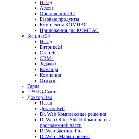
Назад
Аскон
Обновление ПО
Базовые продукты
Комплекты КОМПАС
Приложения для КОМПАС
Битрикс24
Назад
Битрикс24
Старт+
CRM+
Задачи+
Команда
Компания
Отпуск
Гарда
ГРАНД-Смета
Доктор Веб
Назад
Доктор Веб
Dr. Web Комплексные решения
Dr.Web Office Shield Компоненты
программной части
Dr.Web Бастион Pro
Dr.Web - Малый бизнес