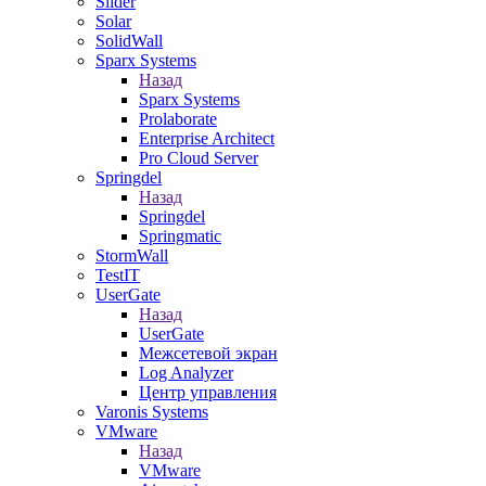
Slider
Solar
SolidWall
Sparx Systems
Назад
Sparx Systems
Prolaborate
Enterprise Architect
Pro Cloud Server
Springdel
Назад
Springdel
Springmatic
StormWall
TestIT
UserGate
Назад
UserGate
Межсетевой экран
Log Analyzer
Центр управления
Varonis Systems
VMware
Назад
VMware