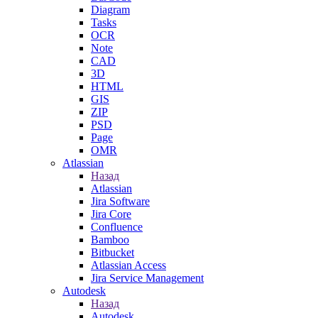
Diagram
Tasks
OCR
Note
CAD
3D
HTML
GIS
ZIP
PSD
Page
OMR
Atlassian
Назад
Atlassian
Jira Software
Jira Core
Confluence
Bamboo
Bitbucket
Atlassian Access
Jira Service Management
Autodesk
Назад
Autodesk