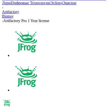
Лори
Цифровые Технологии
Эсборд
Эшелон
-
Artifactory
Bintray
-
Artifactory Pro 1 Year license