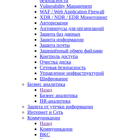
безопасности
Vulnerability Management
WAF / Web Application Firewall
XDR / NDR / EDR Мониторинг
Авторизация
Антивирусы для организаций
Защита баз данных
Защита информации
Защита почты
Защищённый обмен файлами
Контроль доступа
Очистка диска
Сетевая безопасность
Управление инфраструктурой
Шифрование
Бизнес аналитика
Назад
Бизнес аналитика
HR-аналитика
Защита от утечки информации
Интернет и Сеть
Коммуникации
Назад
Коммуникации
ВКС