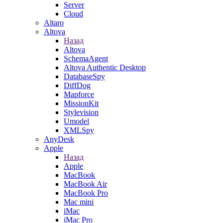
Server
Cloud
Altaro
Altova
Назад
Altova
SchemaAgent
Altova Authentic Desktop
DatabaseSpy
DiffDog
Mapforce
MissionKit
Stylevision
Umodel
XMLSpy
AnyDesk
Apple
Назад
Apple
MacBook
MacBook Air
MacBook Pro
Mac mini
iMac
iMac Pro