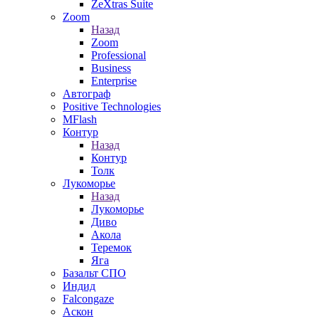
ZeXtras Suite
Zoom
Назад
Zoom
Professional
Business
Enterprise
Автограф
Positive Technologies
MFlash
Контур
Назад
Контур
Толк
Лукоморье
Назад
Лукоморье
Диво
Акола
Теремок
Яга
Базальт СПО
Индид
Falcongaze
Аскон