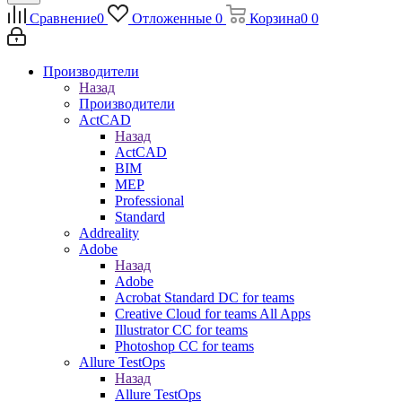
Сравнение
0
Отложенные
0
Корзина
0
0
Производители
Назад
Производители
ActCAD
Назад
ActCAD
BIM
MEP
Professional
Standard
Addreality
Adobe
Назад
Adobe
Acrobat Standard DC for teams
Creative Cloud for teams All Apps
Illustrator CC for teams
Photoshop CC for teams
Allure TestOps
Назад
Allure TestOps