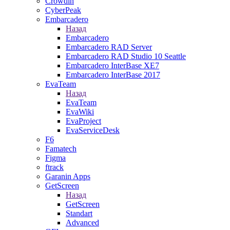
Crowdin
CyberPeak
Embarcadero
Назад
Embarcadero
Embarcadero RAD Server
Embarcadero RAD Studio 10 Seattle
Embarcadero InterBase XE7
Embarcadero InterBase 2017
EvaTeam
Назад
EvaTeam
EvaWiki
EvaProject
EvaServiceDesk
F6
Famatech
Figma
ftrack
Garanin Apps
GetScreen
Назад
GetScreen
Standart
Advanced