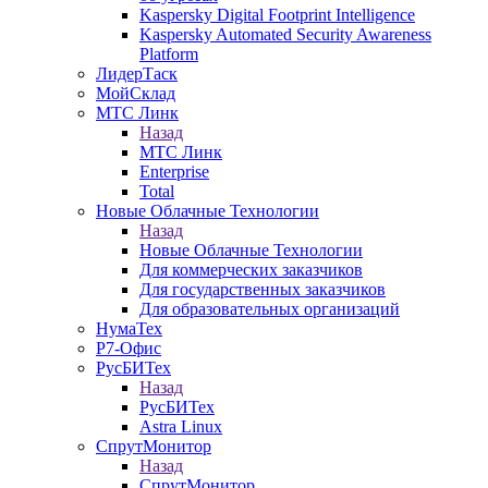
Kaspersky Digital Footprint Intelligence
Kaspersky Automated Security Awareness
Platform
ЛидерТаск
МойСклад
МТС Линк
Назад
МТС Линк
Enterprise
Total
Новые Облачные Технологии
Назад
Новые Облачные Технологии
Для коммерческих заказчиков
Для государственных заказчиков
Для образовательных организаций
НумаТех
Р7-Офис
РусБИТех
Назад
РусБИТех
Astra Linux
СпрутМонитор
Назад
СпрутМонитор