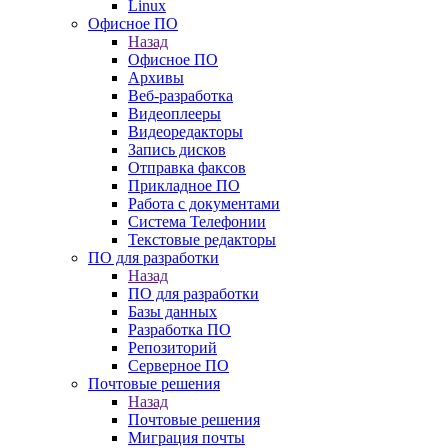
Linux
Офисное ПО
Назад
Офисное ПО
Архивы
Веб-разработка
Видеоплееры
Видеоредакторы
Запись дисков
Отправка факсов
Прикладное ПО
Работа с документами
Система Телефонии
Текстовые редакторы
ПО для разработки
Назад
ПО для разработки
Базы данных
Разработка ПО
Репозиторий
Серверное ПО
Почтовые решения
Назад
Почтовые решения
Миграция почты