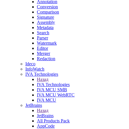
Annotation
Conversion
Comparison
Signature
Assembly
Metadata
Search
Parser
Watermark
Editor
Merger
Redaction
Ideco
InfoWatch
IVA Technologies
Назад
IVA Technologies
IVA MCU SMB
IVA MCU WebRTC
IVA MCU
JetBrains
Назад
JetBrains
All Products Pack
AppCode