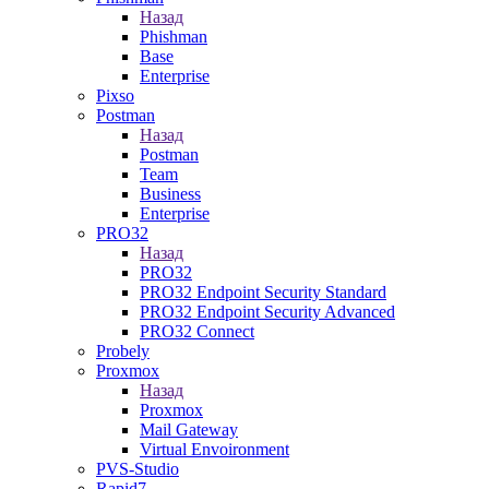
Назад
Phishman
Base
Enterprise
Pixso
Postman
Назад
Postman
Team
Business
Enterprise
PRO32
Назад
PRO32
PRO32 Endpoint Security Standard
PRO32 Endpoint Security Advanced
PRO32 Connect
Probely
Proxmox
Назад
Proxmox
Mail Gateway
Virtual Envoironment
PVS-Studio
Rapid7