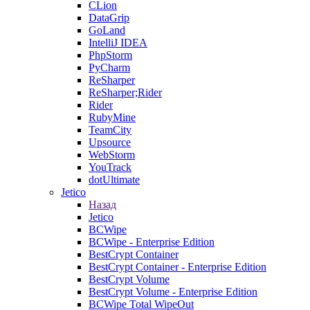
CLion
DataGrip
GoLand
IntelliJ IDEA
PhpStorm
PyCharm
ReSharper
ReSharper;Rider
Rider
RubyMine
TeamCity
Upsource
WebStorm
YouTrack
dotUltimate
Jetico
Назад
Jetico
BCWipe
BCWipe - Enterprise Edition
BestCrypt Container
BestCrypt Container - Enterprise Edition
BestCrypt Volume
BestCrypt Volume - Enterprise Edition
BCWipe Total WipeOut