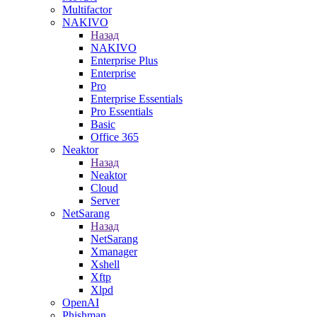
Multifactor
NAKIVO
Назад
NAKIVO
Enterprise Plus
Enterprise
Pro
Enterprise Essentials
Pro Essentials
Basic
Office 365
Neaktor
Назад
Neaktor
Cloud
Server
NetSarang
Назад
NetSarang
Xmanager
Xshell
Xftp
Xlpd
OpenAI
Phishman