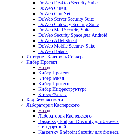
Dr.Web Desktop Security Suite
Dr.Web CureIt!
Dr.Web CureNet!
Dr.Web Server Security Suite
Dr.Web Gateway Security Suite
Dr.Web Mail Security Suite
Dr.Web Security Space для Android
Dr.Web ATM Shield
Dr.Web Mobile Security Suite
Dr.Web Katana
Интернет Контроль Сервер
Кибер Протект
Назад
Кибер Протект
Кибер Бэкап
Кибер Протего
Кибер Инфраструктура
Кибер Файлы
Код Безопасности
Лаборатория Касперского
Назад
Лаборатория Касперского
Kaspersky Endpoint Security для бизнеса
Стандартный
Kaspersky Endpoint Security для бизнеса