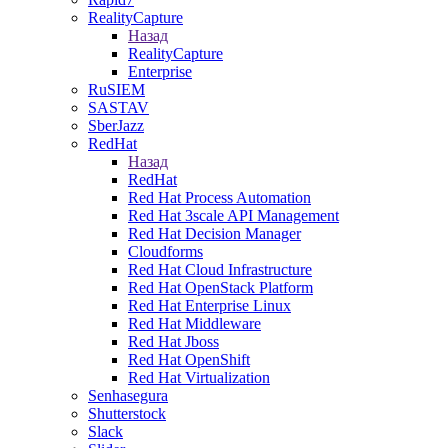
RealityCapture
Назад
RealityCapture
Enterprise
RuSIEM
SASTAV
SberJazz
RedHat
Назад
RedHat
Red Hat Process Automation
Red Hat 3scale API Management
Red Hat Decision Manager
Cloudforms
Red Hat Cloud Infrastructure
Red Hat OpenStack Platform
Red Hat Enterprise Linux
Red Hat Middleware
Red Hat Jboss
Red Hat OpenShift
Red Hat Virtualization
Senhasegura
Shutterstock
Slack