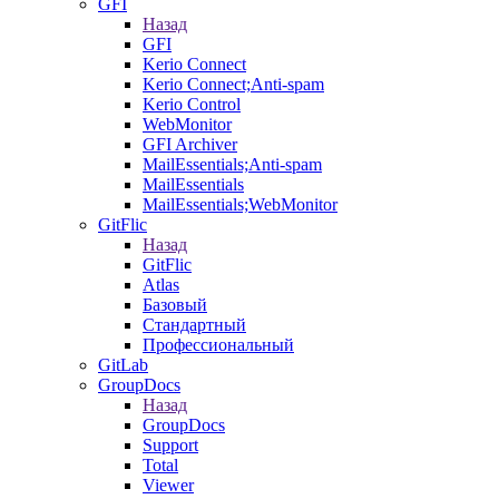
GFI
Назад
GFI
Kerio Connect
Kerio Connect;Anti-spam
Kerio Control
WebMonitor
GFI Archiver
MailEssentials;Anti-spam
MailEssentials
MailEssentials;WebMonitor
GitFlic
Назад
GitFlic
Atlas
Базовый
Стандартный
Профессиональный
GitLab
GroupDocs
Назад
GroupDocs
Support
Total
Viewer