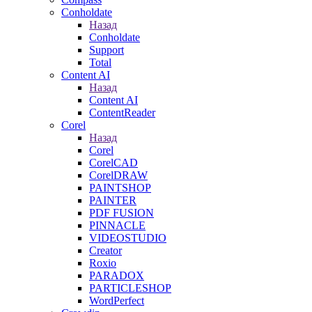
Conholdate
Назад
Conholdate
Support
Total
Content AI
Назад
Content AI
ContentReader
Corel
Назад
Corel
CorelCAD
CorelDRAW
PAINTSHOP
PAINTER
PDF FUSION
PINNACLE
VIDEOSTUDIO
Creator
Roxio
PARADOX
PARTICLESHOP
WordPerfect