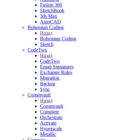
Fusion 360
SketchBook
3ds Max
AutoCAD
Bohemian Coding
Назад
Bohemian Coding
Sketch
CodeTwo
Назад
CodeTwo
Email Signatures
Exchange Rules
Migration
Backup
Sync
Commvault
Назад
Commvault
Complete
Orchestrate
Activate
Hyperscale
Metallic
Compass