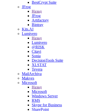
BestCrypt Suite
JFrog
Назад
JFrog
Artifactory
Bintray
Kits.AI
Lumivero
Назад
Lumivero
@RISK
Citavi
Sonia
DecisionTools Suite
XLSTAT
Tevera
MailArchiva
Makves
Microsoft
Назад
Microsoft
Windows Server
RMS
Skype for Business
SharePoint