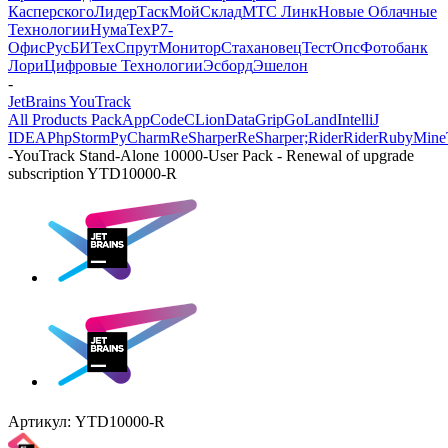
Касперского
ЛидерТаск
МойСклад
МТС Линк
Новые Облачные
Технологии
НумаТех
Р7-
Офис
РусБИТех
СпрутМонитор
Стахановец
ТестОпс
Фотобанк
Лори
Цифровые Технологии
Эсборд
Эшелон
-
JetBrains YouTrack
All Products Pack
AppCode
CLion
DataGrip
GoLand
IntelliJ
IDEA
PhpStorm
PyCharm
ReSharper
ReSharper;Rider
Rider
RubyMine
-
YouTrack Stand-Alone 10000-User Pack - Renewal of upgrade
subscription YTD10000-R
Артикул:
YTD10000-R