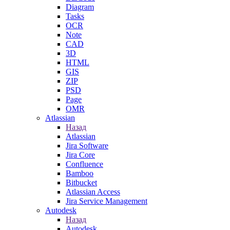
Diagram
Tasks
OCR
Note
CAD
3D
HTML
GIS
ZIP
PSD
Page
OMR
Atlassian
Назад
Atlassian
Jira Software
Jira Core
Confluence
Bamboo
Bitbucket
Atlassian Access
Jira Service Management
Autodesk
Назад
Autodesk