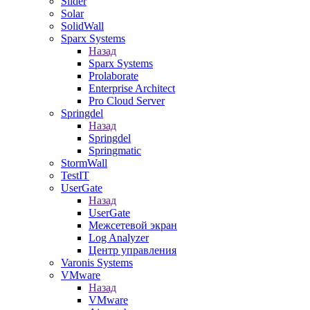
Slider
Solar
SolidWall
Sparx Systems
Назад
Sparx Systems
Prolaborate
Enterprise Architect
Pro Cloud Server
Springdel
Назад
Springdel
Springmatic
StormWall
TestIT
UserGate
Назад
UserGate
Межсетевой экран
Log Analyzer
Центр управления
Varonis Systems
VMware
Назад
VMware