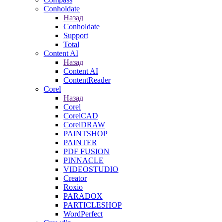
Conholdate
Назад
Conholdate
Support
Total
Content AI
Назад
Content AI
ContentReader
Corel
Назад
Corel
CorelCAD
CorelDRAW
PAINTSHOP
PAINTER
PDF FUSION
PINNACLE
VIDEOSTUDIO
Creator
Roxio
PARADOX
PARTICLESHOP
WordPerfect