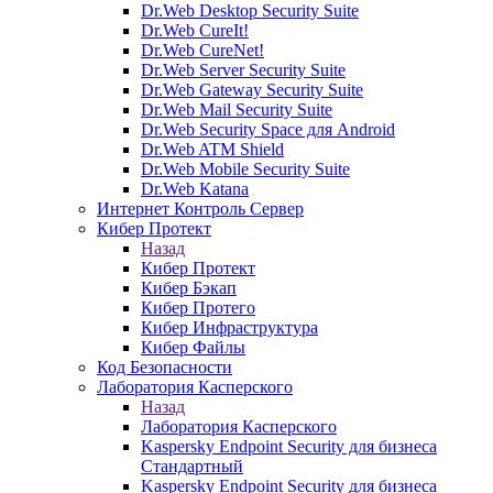
Dr.Web Desktop Security Suite
Dr.Web CureIt!
Dr.Web CureNet!
Dr.Web Server Security Suite
Dr.Web Gateway Security Suite
Dr.Web Mail Security Suite
Dr.Web Security Space для Android
Dr.Web ATM Shield
Dr.Web Mobile Security Suite
Dr.Web Katana
Интернет Контроль Сервер
Кибер Протект
Назад
Кибер Протект
Кибер Бэкап
Кибер Протего
Кибер Инфраструктура
Кибер Файлы
Код Безопасности
Лаборатория Касперского
Назад
Лаборатория Касперского
Kaspersky Endpoint Security для бизнеса
Стандартный
Kaspersky Endpoint Security для бизнеса