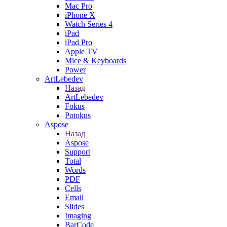
Mac Pro
iPhone X
Watch Series 4
iPad
iPad Pro
Apple TV
Mice & Keyboards
Power
ArtLebedev
Назад
ArtLebedev
Fokus
Potokus
Aspose
Назад
Aspose
Support
Total
Words
PDF
Cells
Email
Slides
Imaging
BarCode