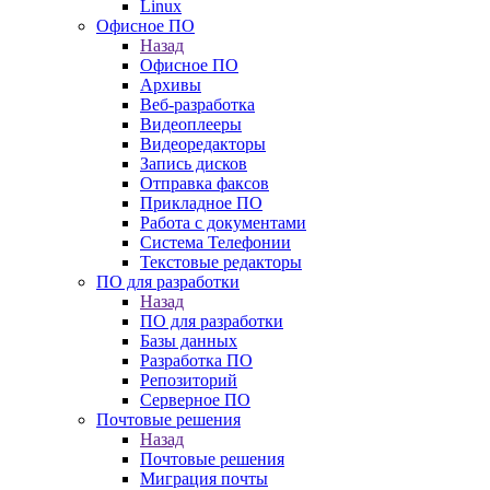
Linux
Офисное ПО
Назад
Офисное ПО
Архивы
Веб-разработка
Видеоплееры
Видеоредакторы
Запись дисков
Отправка факсов
Прикладное ПО
Работа с документами
Система Телефонии
Текстовые редакторы
ПО для разработки
Назад
ПО для разработки
Базы данных
Разработка ПО
Репозиторий
Серверное ПО
Почтовые решения
Назад
Почтовые решения
Миграция почты