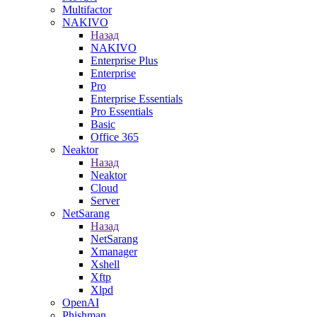
Multifactor
NAKIVO
Назад
NAKIVO
Enterprise Plus
Enterprise
Pro
Enterprise Essentials
Pro Essentials
Basic
Office 365
Neaktor
Назад
Neaktor
Cloud
Server
NetSarang
Назад
NetSarang
Xmanager
Xshell
Xftp
Xlpd
OpenAI
Phishman