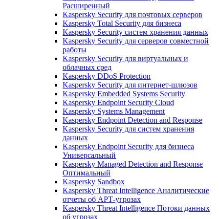
Расширенный
Kaspersky Security для почтовых серверов
Kaspersky Total Security для бизнеса
Kaspersky Security систем хранения данных
Kaspersky Security для серверов совместной
работы
Kaspersky Security для виртуальных и
облачных сред
Kaspersky DDoS Protection
Kaspersky Security для интернет-шлюзов
Kaspersky Embedded Systems Security
Kaspersky Endpoint Security Cloud
Kaspersky Systems Management
Kaspersky Endpoint Detection and Response
Kaspersky Security для систем хранения
данных
Kaspersky Endpoint Security для бизнеса
Универсальный
Kaspersky Managed Detection and Response
Оптимальный
Kaspersky Sandbox
Kaspersky Threat Intelligence Аналитические
отчеты об АРТ-угрозах
Kaspersky Threat Intelligence Потоки данных
об угрозах