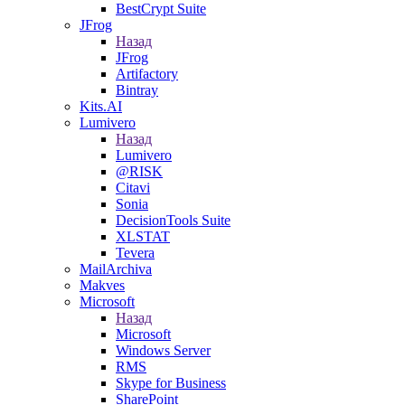
BestCrypt Suite
JFrog
Назад
JFrog
Artifactory
Bintray
Kits.AI
Lumivero
Назад
Lumivero
@RISK
Citavi
Sonia
DecisionTools Suite
XLSTAT
Tevera
MailArchiva
Makves
Microsoft
Назад
Microsoft
Windows Server
RMS
Skype for Business
SharePoint