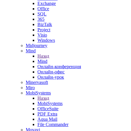
Exchange
Office
SQL
365
BizTalk
Project
Visio
Windows
Midjourney
Mind
Назад
Mind
Онлайн-конференция
Онлайн-офис
Онлайн-урок
Minervasoft
Miro
MobiSystems
Назад
MobiSystems
OfficeSuite
PDF Extra
Aqua Mail
File Commander
Movavi