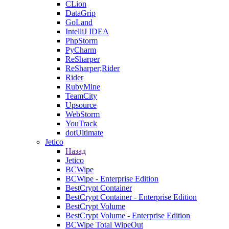
CLion
DataGrip
GoLand
IntelliJ IDEA
PhpStorm
PyCharm
ReSharper
ReSharper;Rider
Rider
RubyMine
TeamCity
Upsource
WebStorm
YouTrack
dotUltimate
Jetico
Назад
Jetico
BCWipe
BCWipe - Enterprise Edition
BestCrypt Container
BestCrypt Container - Enterprise Edition
BestCrypt Volume
BestCrypt Volume - Enterprise Edition
BCWipe Total WipeOut