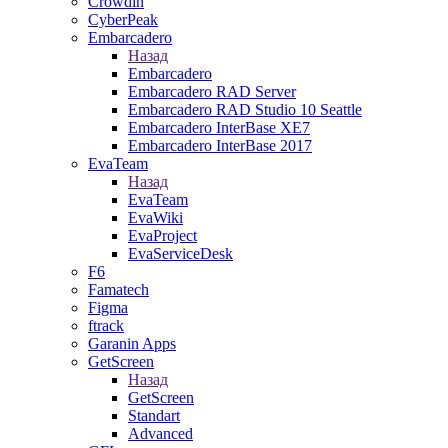
Crowdin
CyberPeak
Embarcadero
Назад
Embarcadero
Embarcadero RAD Server
Embarcadero RAD Studio 10 Seattle
Embarcadero InterBase XE7
Embarcadero InterBase 2017
EvaTeam
Назад
EvaTeam
EvaWiki
EvaProject
EvaServiceDesk
F6
Famatech
Figma
ftrack
Garanin Apps
GetScreen
Назад
GetScreen
Standart
Advanced