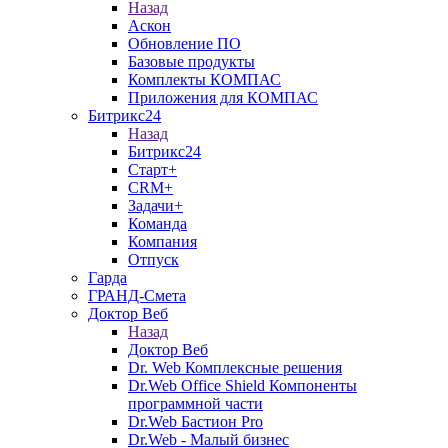
Назад
Аскон
Обновление ПО
Базовые продукты
Комплекты КОМПАС
Приложения для КОМПАС
Битрикс24
Назад
Битрикс24
Старт+
CRM+
Задачи+
Команда
Компания
Отпуск
Гарда
ГРАНД-Смета
Доктор Веб
Назад
Доктор Веб
Dr. Web Комплексные решения
Dr.Web Office Shield Компоненты
программной части
Dr.Web Бастион Pro
Dr.Web - Малый бизнес