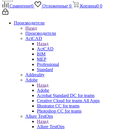
Сравнение
0
Отложенные
0
Корзина
0
0
Производители
Назад
Производители
ActCAD
Назад
ActCAD
BIM
MEP
Professional
Standard
Addreality
Adobe
Назад
Adobe
Acrobat Standard DC for teams
Creative Cloud for teams All Apps
Illustrator CC for teams
Photoshop CC for teams
Allure TestOps
Назад
Allure TestOps