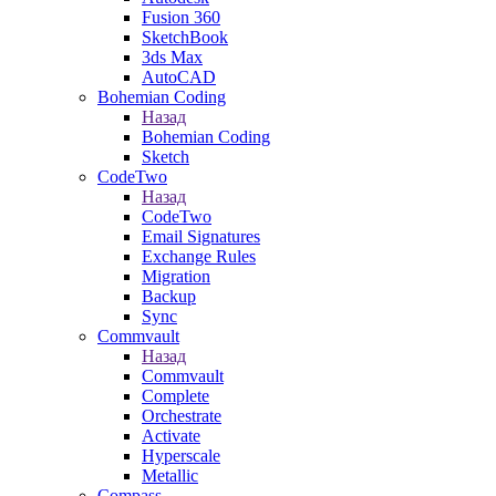
Fusion 360
SketchBook
3ds Max
AutoCAD
Bohemian Coding
Назад
Bohemian Coding
Sketch
CodeTwo
Назад
CodeTwo
Email Signatures
Exchange Rules
Migration
Backup
Sync
Commvault
Назад
Commvault
Complete
Orchestrate
Activate
Hyperscale
Metallic
Compass