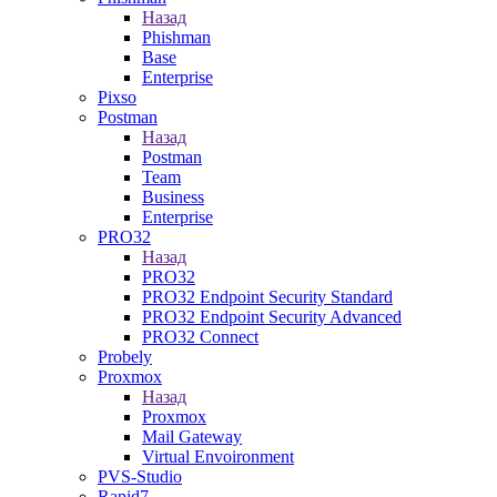
Назад
Phishman
Base
Enterprise
Pixso
Postman
Назад
Postman
Team
Business
Enterprise
PRO32
Назад
PRO32
PRO32 Endpoint Security Standard
PRO32 Endpoint Security Advanced
PRO32 Connect
Probely
Proxmox
Назад
Proxmox
Mail Gateway
Virtual Envoironment
PVS-Studio
Rapid7