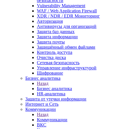
безопасности
Vulnerability Management
WAF / Web Application Firewall
XDR / NDR / EDR Мониторинг
Авторизация
Антивирусы для организаций
Защита баз данных
Защита информации
Защита почты
Защищённый обмен файлами
Контроль доступа
Очистка диска
Сетевая безопасность
Управление инфраструктурой
Шифрование
Бизнес аналитика
Назад
Бизнес аналитика
HR-аналитика
Защита от утечки информации
Интернет и Сеть
Коммуникации
Назад
Коммуникации
ВКС