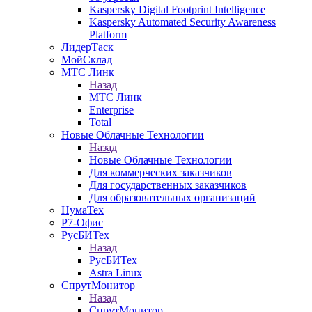
Kaspersky Digital Footprint Intelligence
Kaspersky Automated Security Awareness
Platform
ЛидерТаск
МойСклад
МТС Линк
Назад
МТС Линк
Enterprise
Total
Новые Облачные Технологии
Назад
Новые Облачные Технологии
Для коммерческих заказчиков
Для государственных заказчиков
Для образовательных организаций
НумаТех
Р7-Офис
РусБИТех
Назад
РусБИТех
Astra Linux
СпрутМонитор
Назад
СпрутМонитор