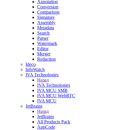
Annotation
Conversion
Comparison
Signature
Assembly
Metadata
Search
Parser
Watermark
Editor
Merger
Redaction
Ideco
InfoWatch
IVA Technologies
Назад
IVA Technologies
IVA MCU SMB
IVA MCU WebRTC
IVA MCU
JetBrains
Назад
JetBrains
All Products Pack
AppCode