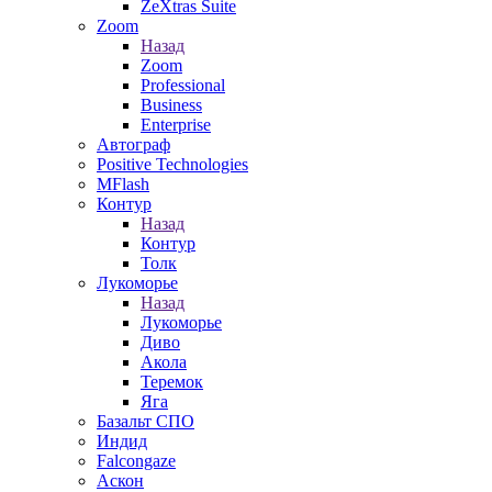
ZeXtras Suite
Zoom
Назад
Zoom
Professional
Business
Enterprise
Автограф
Positive Technologies
MFlash
Контур
Назад
Контур
Толк
Лукоморье
Назад
Лукоморье
Диво
Акола
Теремок
Яга
Базальт СПО
Индид
Falcongaze
Аскон