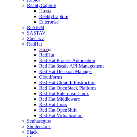
RealityCapture
Назад
RealityCapture
Enterprise
RuSIEM
SASTAV
SberJazz
RedHat
Назад
RedHat
Red Hat Process Automation
Red Hat 3scale API Management
Red Hat Decision Manager
Cloudforms
Red Hat Cloud Infrastructure
Red Hat OpenStack Platform
Red Hat Enterprise Linux
Red Hat Middleware
Red Hat Jboss
Red Hat OpenShift
Red Hat Virtualization
Senhasegura
Shutterstock
Slack