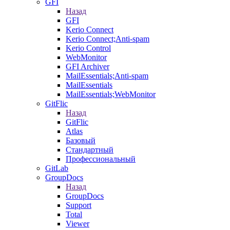
GFI
Назад
GFI
Kerio Connect
Kerio Connect;Anti-spam
Kerio Control
WebMonitor
GFI Archiver
MailEssentials;Anti-spam
MailEssentials
MailEssentials;WebMonitor
GitFlic
Назад
GitFlic
Atlas
Базовый
Стандартный
Профессиональный
GitLab
GroupDocs
Назад
GroupDocs
Support
Total
Viewer