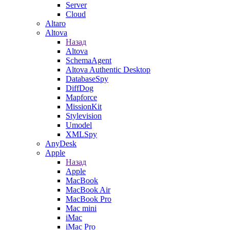
Server
Cloud
Altaro
Altova
Назад
Altova
SchemaAgent
Altova Authentic Desktop
DatabaseSpy
DiffDog
Mapforce
MissionKit
Stylevision
Umodel
XMLSpy
AnyDesk
Apple
Назад
Apple
MacBook
MacBook Air
MacBook Pro
Mac mini
iMac
iMac Pro