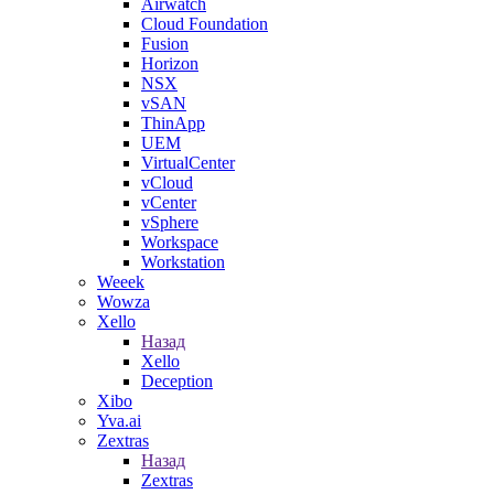
Airwatch
Cloud Foundation
Fusion
Horizon
NSX
vSAN
ThinApp
UEM
VirtualCenter
vCloud
vCenter
vSphere
Workspace
Workstation
Weeek
Wowza
Xello
Назад
Xello
Deception
Xibo
Yva.ai
Zextras
Назад
Zextras