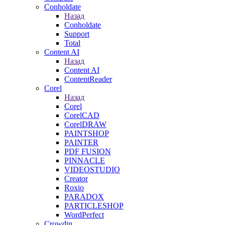
Conholdate
Назад
Conholdate
Support
Total
Content AI
Назад
Content AI
ContentReader
Corel
Назад
Corel
CorelCAD
CorelDRAW
PAINTSHOP
PAINTER
PDF FUSION
PINNACLE
VIDEOSTUDIO
Creator
Roxio
PARADOX
PARTICLESHOP
WordPerfect
Crowdin