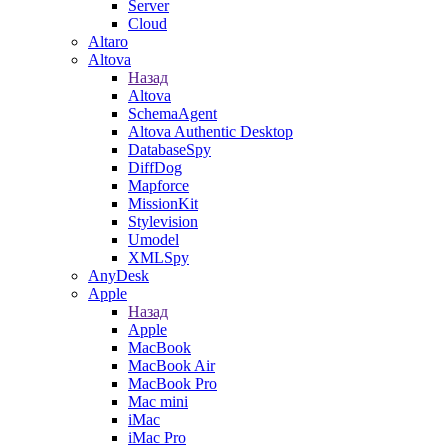
Server
Cloud
Altaro
Altova
Назад
Altova
SchemaAgent
Altova Authentic Desktop
DatabaseSpy
DiffDog
Mapforce
MissionKit
Stylevision
Umodel
XMLSpy
AnyDesk
Apple
Назад
Apple
MacBook
MacBook Air
MacBook Pro
Mac mini
iMac
iMac Pro