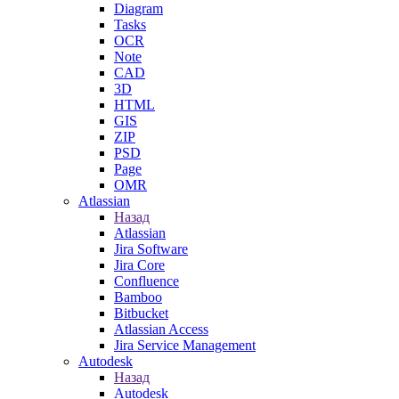
Diagram
Tasks
OCR
Note
CAD
3D
HTML
GIS
ZIP
PSD
Page
OMR
Atlassian
Назад
Atlassian
Jira Software
Jira Core
Confluence
Bamboo
Bitbucket
Atlassian Access
Jira Service Management
Autodesk
Назад
Autodesk