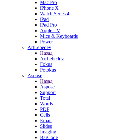
Mac Pro
iPhone X
Watch Series 4
iPad
iPad Pro
Apple TV
Mice & Keyboards
Power
ArtLebedev
Назад
ArtLebedev
Fokus
Potokus
Aspose
Назад
Aspose
Support
Total
Words
PDF
Cells
Email
Slides
Imaging
BarCode