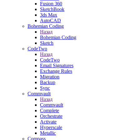
Fusion 360
SketchBook
3ds Max
AutoCAD
Bohemian Coding
Назад
Bohemian Coding
Sketch
CodeTwo
Назад
CodeTwo
Email Signatures
Exchange Rules
Migration
Backup
Sync
Commvault
Назад
Commvault
Complete
Orchestrate
Activate
Hyperscale
Metallic
Compass