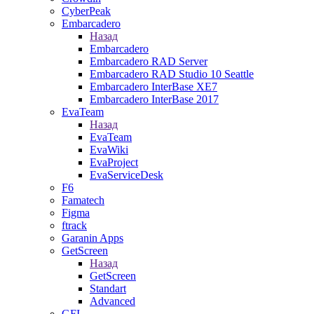
CyberPeak
Embarcadero
Назад
Embarcadero
Embarcadero RAD Server
Embarcadero RAD Studio 10 Seattle
Embarcadero InterBase XE7
Embarcadero InterBase 2017
EvaTeam
Назад
EvaTeam
EvaWiki
EvaProject
EvaServiceDesk
F6
Famatech
Figma
ftrack
Garanin Apps
GetScreen
Назад
GetScreen
Standart
Advanced
GFI