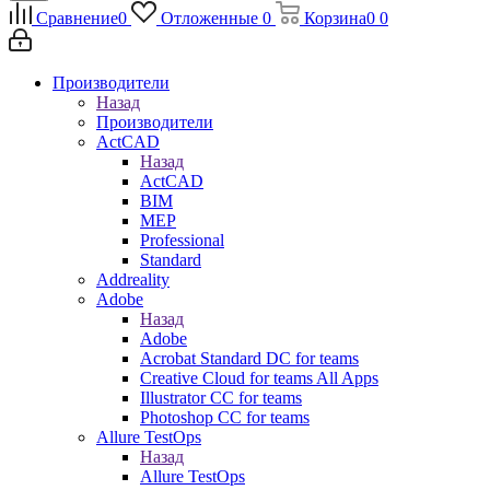
Сравнение
0
Отложенные
0
Корзина
0
0
Производители
Назад
Производители
ActCAD
Назад
ActCAD
BIM
MEP
Professional
Standard
Addreality
Adobe
Назад
Adobe
Acrobat Standard DC for teams
Creative Cloud for teams All Apps
Illustrator CC for teams
Photoshop CC for teams
Allure TestOps
Назад
Allure TestOps