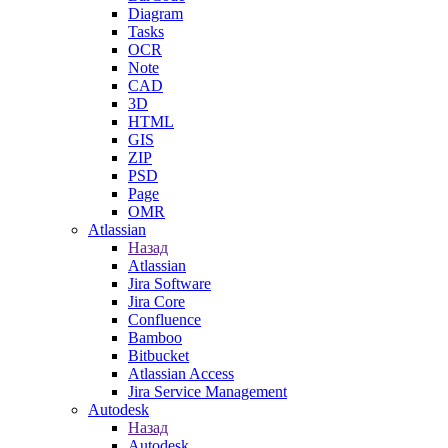
Diagram
Tasks
OCR
Note
CAD
3D
HTML
GIS
ZIP
PSD
Page
OMR
Atlassian
Назад
Atlassian
Jira Software
Jira Core
Confluence
Bamboo
Bitbucket
Atlassian Access
Jira Service Management
Autodesk
Назад
Autodesk