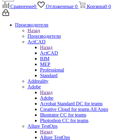
Сравнение
0
Отложенные
0
Корзина
0
0
Производители
Назад
Производители
ActCAD
Назад
ActCAD
BIM
MEP
Professional
Standard
Addreality
Adobe
Назад
Adobe
Acrobat Standard DC for teams
Creative Cloud for teams All Apps
Illustrator CC for teams
Photoshop CC for teams
Allure TestOps
Назад
Allure TestOps