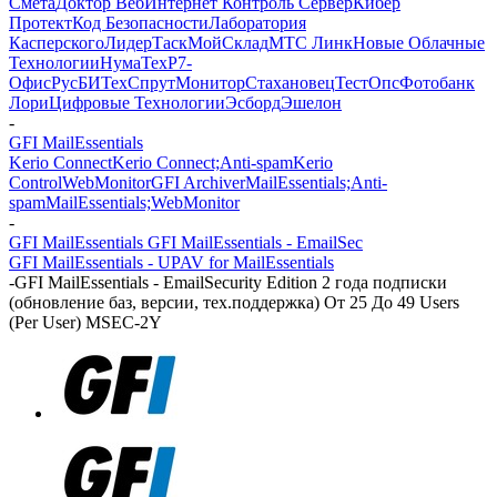
Смета
Доктор Веб
Интернет Контроль Сервер
Кибер
Протект
Код Безопасности
Лаборатория
Касперского
ЛидерТаск
МойСклад
МТС Линк
Новые Облачные
Технологии
НумаТех
Р7-
Офис
РусБИТех
СпрутМонитор
Стахановец
ТестОпс
Фотобанк
Лори
Цифровые Технологии
Эсборд
Эшелон
-
GFI MailEssentials
Kerio Connect
Kerio Connect;Anti-spam
Kerio
Control
WebMonitor
GFI Archiver
MailEssentials;Anti-
spam
MailEssentials;WebMonitor
-
GFI MailEssentials GFI MailEssentials - EmailSec
GFI MailEssentials - UP
AV for MailEssentials
-
GFI MailEssentials - EmailSecurity Edition 2 года подписки
(обновление баз, версии, тех.поддержка) От 25 До 49 Users
(Per User) MSEC-2Y