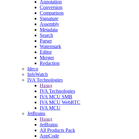
Annotation
Conversion
Comparison
Signature
Assembly
Metadata
Search
Parser
Watermark
Editor
Merger
Redaction
Ideco
InfoWatch
IVA Technologies
Назад
IVA Technologies
IVA MCU SMB
IVA MCU WebRTC
IVA MCU
JetBrains
Назад
JetBrains
All Products Pack
AppCode