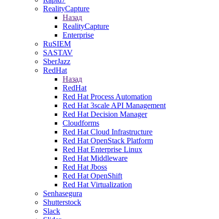
RealityCapture
Назад
RealityCapture
Enterprise
RuSIEM
SASTAV
SberJazz
RedHat
Назад
RedHat
Red Hat Process Automation
Red Hat 3scale API Management
Red Hat Decision Manager
Cloudforms
Red Hat Cloud Infrastructure
Red Hat OpenStack Platform
Red Hat Enterprise Linux
Red Hat Middleware
Red Hat Jboss
Red Hat OpenShift
Red Hat Virtualization
Senhasegura
Shutterstock
Slack