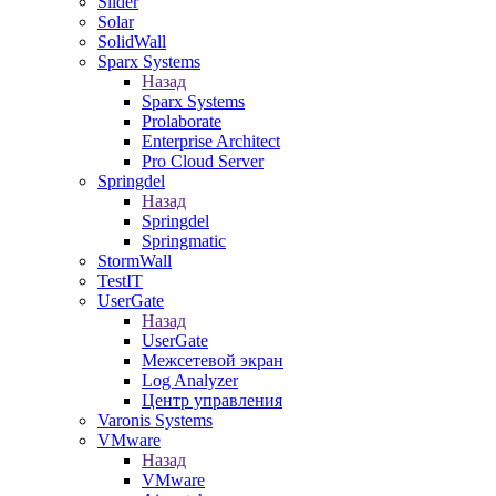
Slider
Solar
SolidWall
Sparx Systems
Назад
Sparx Systems
Prolaborate
Enterprise Architect
Pro Cloud Server
Springdel
Назад
Springdel
Springmatic
StormWall
TestIT
UserGate
Назад
UserGate
Межсетевой экран
Log Analyzer
Центр управления
Varonis Systems
VMware
Назад
VMware