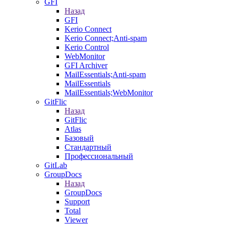
GFI
Назад
GFI
Kerio Connect
Kerio Connect;Anti-spam
Kerio Control
WebMonitor
GFI Archiver
MailEssentials;Anti-spam
MailEssentials
MailEssentials;WebMonitor
GitFlic
Назад
GitFlic
Atlas
Базовый
Стандартный
Профессиональный
GitLab
GroupDocs
Назад
GroupDocs
Support
Total
Viewer