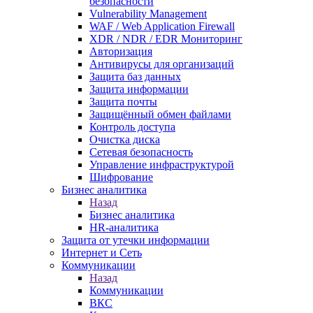
безопасности
Vulnerability Management
WAF / Web Application Firewall
XDR / NDR / EDR Мониторинг
Авторизация
Антивирусы для организаций
Защита баз данных
Защита информации
Защита почты
Защищённый обмен файлами
Контроль доступа
Очистка диска
Сетевая безопасность
Управление инфраструктурой
Шифрование
Бизнес аналитика
Назад
Бизнес аналитика
HR-аналитика
Защита от утечки информации
Интернет и Сеть
Коммуникации
Назад
Коммуникации
ВКС