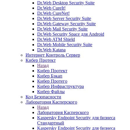
Dr.Web Desktop Security Suite
Dr.Web CureIt!
Dr.Web CureNet!
Dr.Web Server Security Suite
Dr.Web Gateway Security Suite
Dr.Web Mail Security Suite
Dr.Web Security Space для Android
Dr.Web ATM Shield
Dr.Web Mobile Security Suite
Dr.Web Katana
Интернет Контроль Сервер
Кибер Протект
Назад
Кибер Протект
Кибер Бэкап
Кибер Протего
Кибер Инфраструктура
Кибер Файлы
Код Безопасности
Лаборатория Касперского
Назад
Лаборатория Касперского
Kaspersky Endpoint Security для бизнеса
Стандартный
Kaspersky Endpoint Security для бизнеса