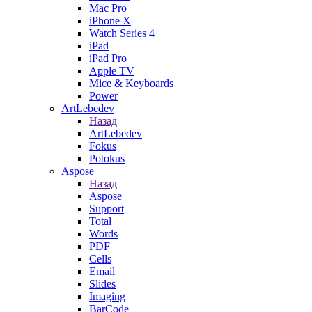
Mac Pro
iPhone X
Watch Series 4
iPad
iPad Pro
Apple TV
Mice & Keyboards
Power
ArtLebedev
Назад
ArtLebedev
Fokus
Potokus
Aspose
Назад
Aspose
Support
Total
Words
PDF
Cells
Email
Slides
Imaging
BarCode