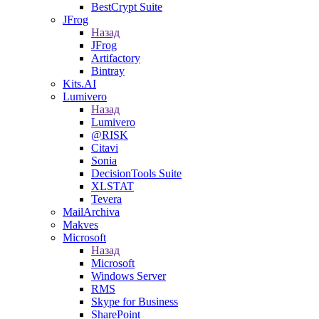
BestCrypt Suite
JFrog
Назад
JFrog
Artifactory
Bintray
Kits.AI
Lumivero
Назад
Lumivero
@RISK
Citavi
Sonia
DecisionTools Suite
XLSTAT
Tevera
MailArchiva
Makves
Microsoft
Назад
Microsoft
Windows Server
RMS
Skype for Business
SharePoint