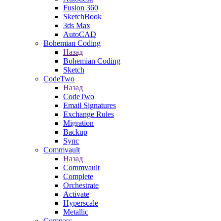
Fusion 360
SketchBook
3ds Max
AutoCAD
Bohemian Coding
Назад
Bohemian Coding
Sketch
CodeTwo
Назад
CodeTwo
Email Signatures
Exchange Rules
Migration
Backup
Sync
Commvault
Назад
Commvault
Complete
Orchestrate
Activate
Hyperscale
Metallic
Compass