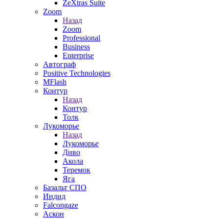
ZeXtras Suite
Zoom
Назад
Zoom
Professional
Business
Enterprise
Автограф
Positive Technologies
MFlash
Контур
Назад
Контур
Толк
Лукоморье
Назад
Лукоморье
Диво
Акола
Теремок
Яга
Базальт СПО
Индид
Falcongaze
Аскон