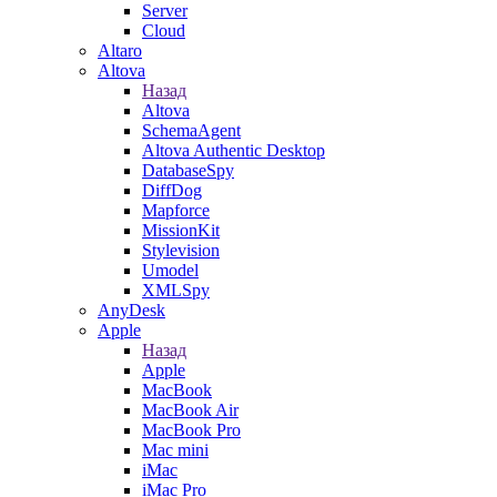
Server
Cloud
Altaro
Altova
Назад
Altova
SchemaAgent
Altova Authentic Desktop
DatabaseSpy
DiffDog
Mapforce
MissionKit
Stylevision
Umodel
XMLSpy
AnyDesk
Apple
Назад
Apple
MacBook
MacBook Air
MacBook Pro
Mac mini
iMac
iMac Pro