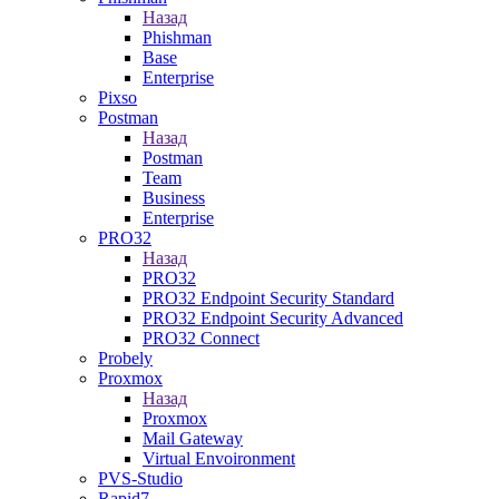
Назад
Phishman
Base
Enterprise
Pixso
Postman
Назад
Postman
Team
Business
Enterprise
PRO32
Назад
PRO32
PRO32 Endpoint Security Standard
PRO32 Endpoint Security Advanced
PRO32 Connect
Probely
Proxmox
Назад
Proxmox
Mail Gateway
Virtual Envoironment
PVS-Studio
Rapid7