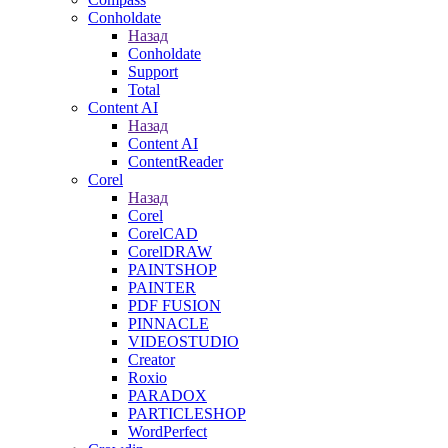
Conholdate
Назад
Conholdate
Support
Total
Content AI
Назад
Content AI
ContentReader
Corel
Назад
Corel
CorelCAD
CorelDRAW
PAINTSHOP
PAINTER
PDF FUSION
PINNACLE
VIDEOSTUDIO
Creator
Roxio
PARADOX
PARTICLESHOP
WordPerfect