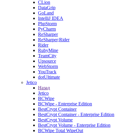
CLion
DataGrip
GoLand
IntelliJ IDEA
PhpStorm
PyCharm
ReSharper
ReSharper;Rider
Rider
RubyMine
TeamCity
Upsource
WebStorm
YouTrack
dotUltimate
Jetico
Назад
Jetico
BCWipe
BCWipe - Enterprise Edition
BestCrypt Container
BestCrypt Container - Enterprise Edition
BestCrypt Volume
BestCrypt Volume - Enterprise Edition
BCWipe Total WipeOut