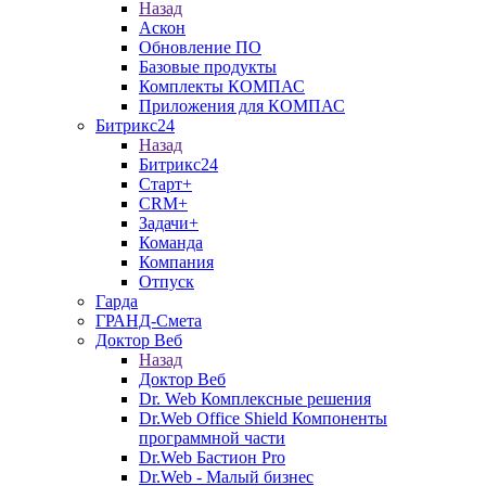
Назад
Аскон
Обновление ПО
Базовые продукты
Комплекты КОМПАС
Приложения для КОМПАС
Битрикс24
Назад
Битрикс24
Старт+
CRM+
Задачи+
Команда
Компания
Отпуск
Гарда
ГРАНД-Смета
Доктор Веб
Назад
Доктор Веб
Dr. Web Комплексные решения
Dr.Web Office Shield Компоненты
программной части
Dr.Web Бастион Pro
Dr.Web - Малый бизнес