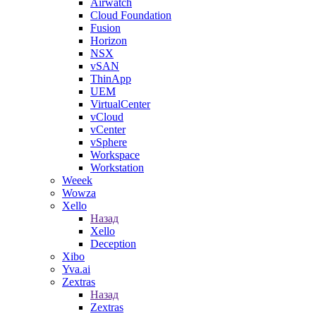
Airwatch
Cloud Foundation
Fusion
Horizon
NSX
vSAN
ThinApp
UEM
VirtualCenter
vCloud
vCenter
vSphere
Workspace
Workstation
Weeek
Wowza
Xello
Назад
Xello
Deception
Xibo
Yva.ai
Zextras
Назад
Zextras