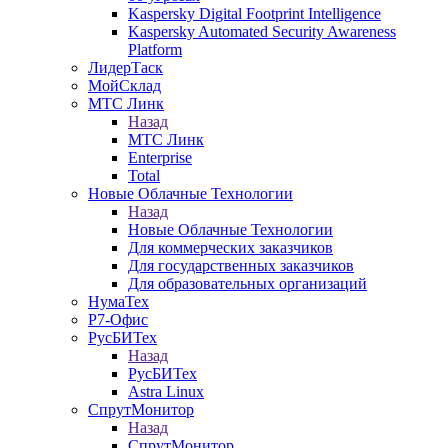
Kaspersky Digital Footprint Intelligence
Kaspersky Automated Security Awareness
Platform
ЛидерТаск
МойСклад
МТС Линк
Назад
МТС Линк
Enterprise
Total
Новые Облачные Технологии
Назад
Новые Облачные Технологии
Для коммерческих заказчиков
Для государственных заказчиков
Для образовательных организаций
НумаТех
Р7-Офис
РусБИТех
Назад
РусБИТех
Astra Linux
СпрутМонитор
Назад
СпрутМонитор