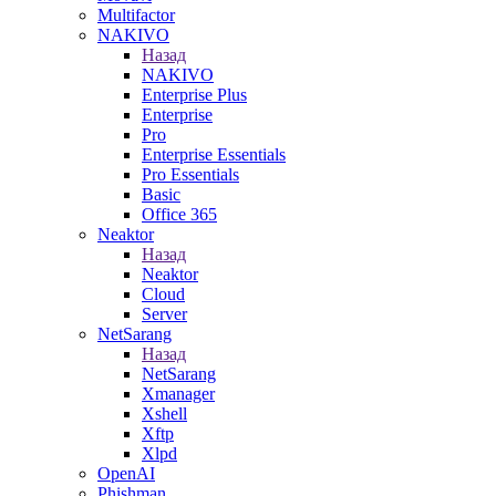
Multifactor
NAKIVO
Назад
NAKIVO
Enterprise Plus
Enterprise
Pro
Enterprise Essentials
Pro Essentials
Basic
Office 365
Neaktor
Назад
Neaktor
Cloud
Server
NetSarang
Назад
NetSarang
Xmanager
Xshell
Xftp
Xlpd
OpenAI
Phishman