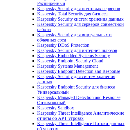
Расширенный
Kaspersky Security для почтовых серверов
Kaspersky Total Security для бизнеса
Kaspersky Security систем хранения данных
Kaspersky Security для серверов совместной
работы
Kaspersky Security для виртуальных и
облачных сред
Kaspersky DDoS Protection
Kaspersky Security для интернет-шлюзов
Kaspersky Embedded Systems Security
Kaspersky Endpoint Security Cloud
Kaspersky Systems Management
Kaspersky Endpoint Detection and Response
Kaspersky Security для систем хранения
данных
Kaspersky Endpoint Security для бизнеса
Универсальный
Kaspersky Managed Detection and Response
Оптимальный
Kaspersky Sandbox
Kaspersky Threat Intelligence Аналитические
отчеты об АРТ-угрозах
Kaspersky Threat Intelligence Потоки данных
об угрозах