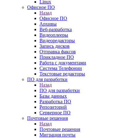
Linux
Офисное ПО
Назад
Офисное ПО
Архивы
Веб-разработка
Видеоплееры
Видеоредакторы
Запись дисков
Отправка факсов
Прикладное ПО
Работа с документами
Система Телефонии
Текстовые редакторы
ПО для разработки
Назад
ПО для разработки
Базы данных
Разработка ПО
Репозиторий
Серверное ПО
Почтовые решения
Назад
Почтовые решения
Миграция почты