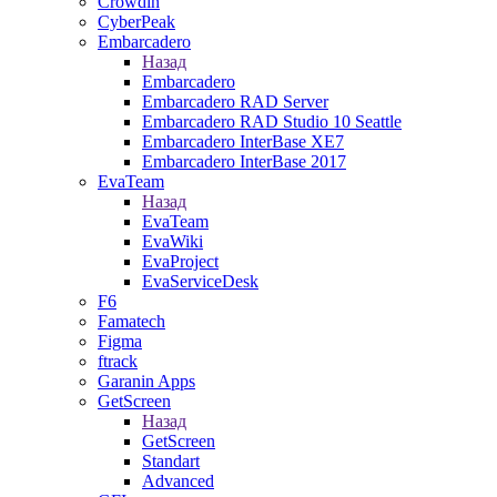
Crowdin
CyberPeak
Embarcadero
Назад
Embarcadero
Embarcadero RAD Server
Embarcadero RAD Studio 10 Seattle
Embarcadero InterBase XE7
Embarcadero InterBase 2017
EvaTeam
Назад
EvaTeam
EvaWiki
EvaProject
EvaServiceDesk
F6
Famatech
Figma
ftrack
Garanin Apps
GetScreen
Назад
GetScreen
Standart
Advanced