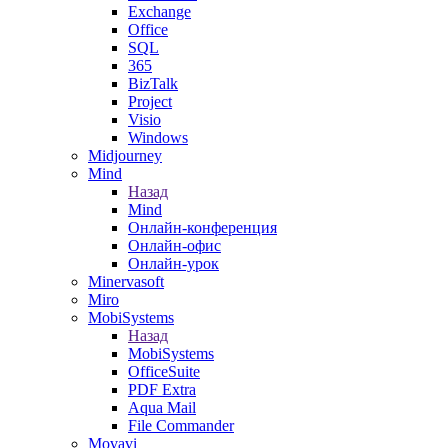
Exchange
Office
SQL
365
BizTalk
Project
Visio
Windows
Midjourney
Mind
Назад
Mind
Онлайн-конференция
Онлайн-офис
Онлайн-урок
Minervasoft
Miro
MobiSystems
Назад
MobiSystems
OfficeSuite
PDF Extra
Aqua Mail
File Commander
Movavi