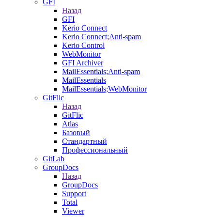
GFI
Назад
GFI
Kerio Connect
Kerio Connect;Anti-spam
Kerio Control
WebMonitor
GFI Archiver
MailEssentials;Anti-spam
MailEssentials
MailEssentials;WebMonitor
GitFlic
Назад
GitFlic
Atlas
Базовый
Стандартный
Профессиональный
GitLab
GroupDocs
Назад
GroupDocs
Support
Total
Viewer