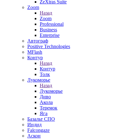
ZeXtras Suite
Zoom
Назад
Zoom
Professional
Business
Enterprise
Автограф
Positive Technologies
MFlash
Контур
Назад
Контур
Толк
Лукоморье
Назад
Лукоморье
Диво
Акола
Теремок
Яга
Базальт СПО
Индид
Falcongaze
Аскон