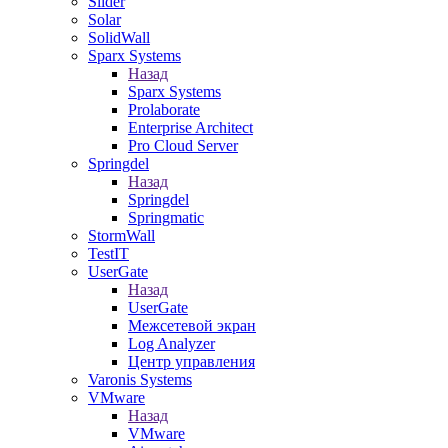
Slider
Solar
SolidWall
Sparx Systems
Назад
Sparx Systems
Prolaborate
Enterprise Architect
Pro Cloud Server
Springdel
Назад
Springdel
Springmatic
StormWall
TestIT
UserGate
Назад
UserGate
Межсетевой экран
Log Analyzer
Центр управления
Varonis Systems
VMware
Назад
VMware