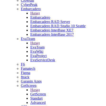
Crowdin
CyberPeak
Embarcadero
Назад
Embarcadero
Embarcadero RAD Server
Embarcadero RAD Studio 10 Seattle
Embarcadero InterBase XE7
Embarcadero InterBase 2017
EvaTeam
Назад
EvaTeam
EvaWiki
EvaProject
EvaServiceDesk
F6
Famatech
Figma
ftrack
Garanin Apps
GetScreen
Назад
GetScreen
Standart
Advanced