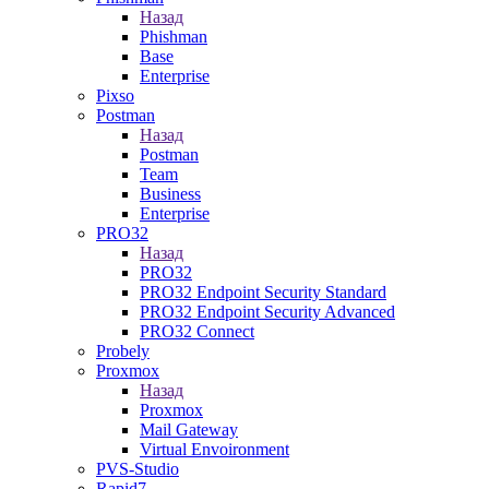
Назад
Phishman
Base
Enterprise
Pixso
Postman
Назад
Postman
Team
Business
Enterprise
PRO32
Назад
PRO32
PRO32 Endpoint Security Standard
PRO32 Endpoint Security Advanced
PRO32 Connect
Probely
Proxmox
Назад
Proxmox
Mail Gateway
Virtual Envoironment
PVS-Studio
Rapid7