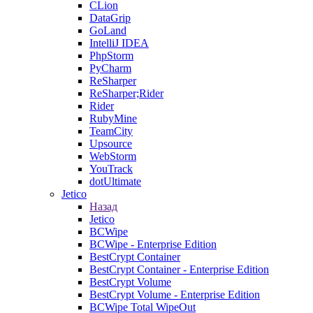
CLion
DataGrip
GoLand
IntelliJ IDEA
PhpStorm
PyCharm
ReSharper
ReSharper;Rider
Rider
RubyMine
TeamCity
Upsource
WebStorm
YouTrack
dotUltimate
Jetico
Назад
Jetico
BCWipe
BCWipe - Enterprise Edition
BestCrypt Container
BestCrypt Container - Enterprise Edition
BestCrypt Volume
BestCrypt Volume - Enterprise Edition
BCWipe Total WipeOut