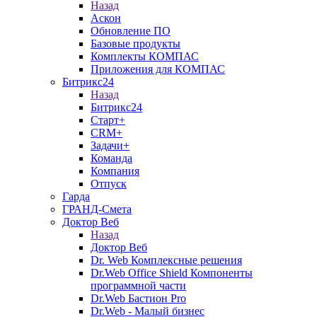
Назад
Аскон
Обновление ПО
Базовые продукты
Комплекты КОМПАС
Приложения для КОМПАС
Битрикс24
Назад
Битрикс24
Старт+
CRM+
Задачи+
Команда
Компания
Отпуск
Гарда
ГРАНД-Смета
Доктор Веб
Назад
Доктор Веб
Dr. Web Комплексные решения
Dr.Web Office Shield Компоненты
программной части
Dr.Web Бастион Pro
Dr.Web - Малый бизнес