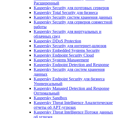
Расширенный
Kaspersky Security для почтовых серверов
Kaspersky Total Security для бизнеса
Kaspersky Security систем хранения данных
Kaspersky Security для серверов совместной
работы
Kaspersky Security для виртуальных и
облачных сред
Kaspersky DDoS Protection
Kaspersky Security для интернет-шлюзов
Kaspersky Embedded Systems Security
Kaspersky Endpoint Security Cloud
Kaspersky Systems Management
Kaspersky Endpoint Detection and Response
Kaspersky Security для систем хранения
данных
Kaspersky Endpoint Security для бизнеса
Универсальный
Kaspersky Managed Detection and Response
Оптимальный
Kaspersky Sandbox
Kaspersky Threat Intelligence Аналитические
отчеты об АРТ-угрозах
Kaspersky Threat Intelligence Потоки данных
об угрозах