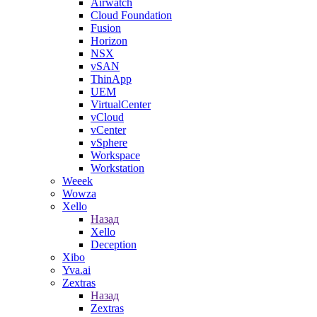
Airwatch
Cloud Foundation
Fusion
Horizon
NSX
vSAN
ThinApp
UEM
VirtualCenter
vCloud
vCenter
vSphere
Workspace
Workstation
Weeek
Wowza
Xello
Назад
Xello
Deception
Xibo
Yva.ai
Zextras
Назад
Zextras