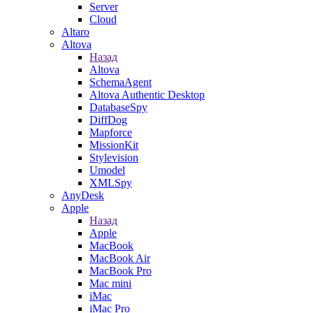
Server
Cloud
Altaro
Altova
Назад
Altova
SchemaAgent
Altova Authentic Desktop
DatabaseSpy
DiffDog
Mapforce
MissionKit
Stylevision
Umodel
XMLSpy
AnyDesk
Apple
Назад
Apple
MacBook
MacBook Air
MacBook Pro
Mac mini
iMac
iMac Pro