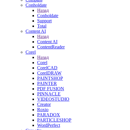
Conholdate
Назад
Conholdate
Support
Total
Content AI
Назад
Content AI
ContentReader
Corel
Назад
Corel
CorelCAD
CorelDRAW
PAINTSHOP
PAINTER
PDF FUSION
PINNACLE
VIDEOSTUDIO
Creator
Roxio
PARADOX
PARTICLESHOP
WordPerfect