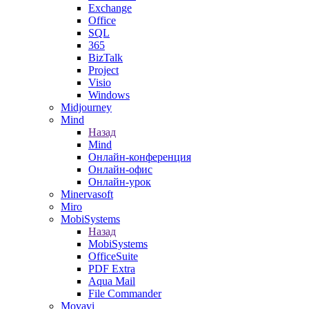
Exchange
Office
SQL
365
BizTalk
Project
Visio
Windows
Midjourney
Mind
Назад
Mind
Онлайн-конференция
Онлайн-офис
Онлайн-урок
Minervasoft
Miro
MobiSystems
Назад
MobiSystems
OfficeSuite
PDF Extra
Aqua Mail
File Commander
Movavi