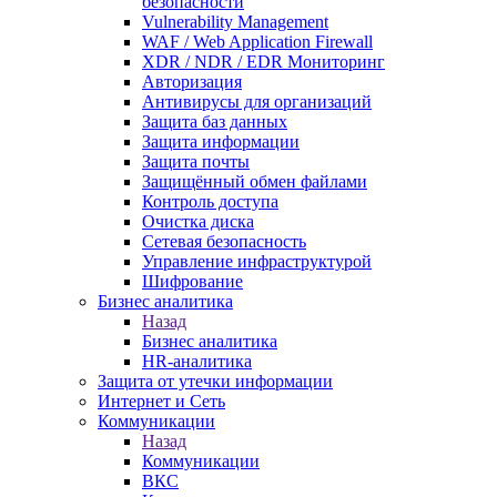
безопасности
Vulnerability Management
WAF / Web Application Firewall
XDR / NDR / EDR Мониторинг
Авторизация
Антивирусы для организаций
Защита баз данных
Защита информации
Защита почты
Защищённый обмен файлами
Контроль доступа
Очистка диска
Сетевая безопасность
Управление инфраструктурой
Шифрование
Бизнес аналитика
Назад
Бизнес аналитика
HR-аналитика
Защита от утечки информации
Интернет и Сеть
Коммуникации
Назад
Коммуникации
ВКС