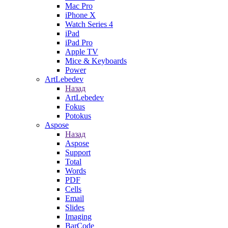
Mac Pro
iPhone X
Watch Series 4
iPad
iPad Pro
Apple TV
Mice & Keyboards
Power
ArtLebedev
Назад
ArtLebedev
Fokus
Potokus
Aspose
Назад
Aspose
Support
Total
Words
PDF
Cells
Email
Slides
Imaging
BarCode