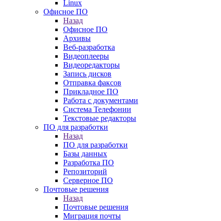
Linux
Офисное ПО
Назад
Офисное ПО
Архивы
Веб-разработка
Видеоплееры
Видеоредакторы
Запись дисков
Отправка факсов
Прикладное ПО
Работа с документами
Система Телефонии
Текстовые редакторы
ПО для разработки
Назад
ПО для разработки
Базы данных
Разработка ПО
Репозиторий
Серверное ПО
Почтовые решения
Назад
Почтовые решения
Миграция почты