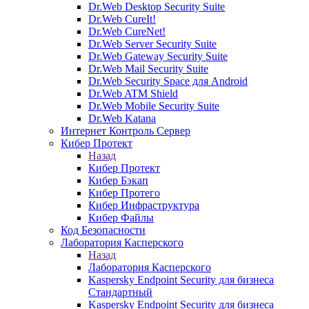
Dr.Web Desktop Security Suite
Dr.Web CureIt!
Dr.Web CureNet!
Dr.Web Server Security Suite
Dr.Web Gateway Security Suite
Dr.Web Mail Security Suite
Dr.Web Security Space для Android
Dr.Web ATM Shield
Dr.Web Mobile Security Suite
Dr.Web Katana
Интернет Контроль Сервер
Кибер Протект
Назад
Кибер Протект
Кибер Бэкап
Кибер Протего
Кибер Инфраструктура
Кибер Файлы
Код Безопасности
Лаборатория Касперского
Назад
Лаборатория Касперского
Kaspersky Endpoint Security для бизнеса
Стандартный
Kaspersky Endpoint Security для бизнеса