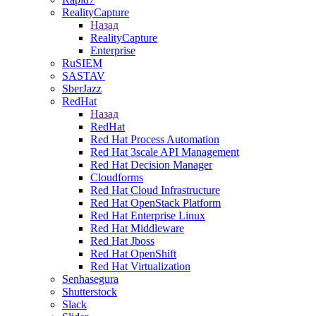
RealityCapture
Назад
RealityCapture
Enterprise
RuSIEM
SASTAV
SberJazz
RedHat
Назад
RedHat
Red Hat Process Automation
Red Hat 3scale API Management
Red Hat Decision Manager
Cloudforms
Red Hat Cloud Infrastructure
Red Hat OpenStack Platform
Red Hat Enterprise Linux
Red Hat Middleware
Red Hat Jboss
Red Hat OpenShift
Red Hat Virtualization
Senhasegura
Shutterstock
Slack