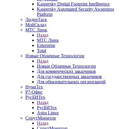
Kaspersky Digital Footprint Intelligence
Kaspersky Automated Security Awareness
Platform
ЛидерТаск
МойСклад
МТС Линк
Назад
МТС Линк
Enterprise
Total
Новые Облачные Технологии
Назад
Новые Облачные Технологии
Для коммерческих заказчиков
Для государственных заказчиков
Для образовательных организаций
НумаТех
Р7-Офис
РусБИТех
Назад
РусБИТех
Astra Linux
СпрутМонитор
Назад
СпрутМонитор