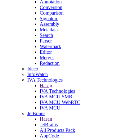
Annotation
Conversion
Comparison
Signature
Assembly
Metadata
Search
Parser
Watermark
Editor
Merger
Redaction
Ideco
InfoWatch
IVA Technologies
Назад
IVA Technologies
IVA MCU SMB
IVA MCU WebRTC
IVA MCU
JetBrains
Назад
JetBrains
All Products Pack
AppCode