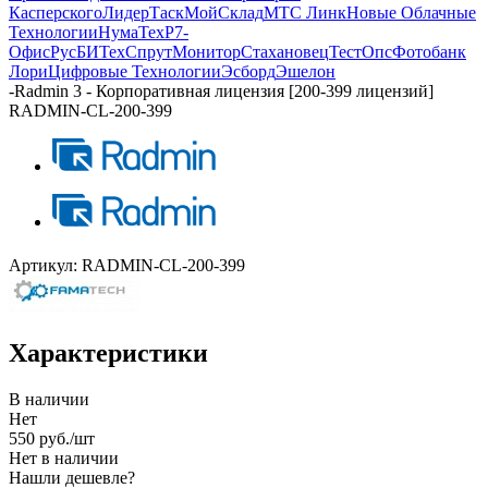
Касперского
ЛидерТаск
МойСклад
МТС Линк
Новые Облачные
Технологии
НумаТех
Р7-
Офис
РусБИТех
СпрутМонитор
Стахановец
ТестОпс
Фотобанк
Лори
Цифровые Технологии
Эсборд
Эшелон
-
Radmin 3 - Корпоративная лицензия [200-399 лицензий]
RADMIN-CL-200-399
Артикул:
RADMIN-CL-200-399
Характеристики
В наличии
Нет
550
руб.
/шт
Нет в наличии
Нашли дешевле?