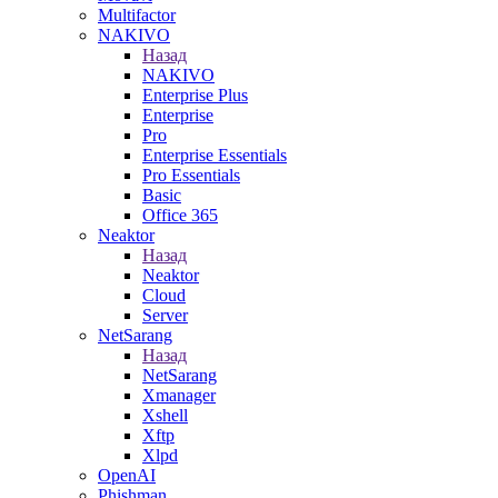
Multifactor
NAKIVO
Назад
NAKIVO
Enterprise Plus
Enterprise
Pro
Enterprise Essentials
Pro Essentials
Basic
Office 365
Neaktor
Назад
Neaktor
Cloud
Server
NetSarang
Назад
NetSarang
Xmanager
Xshell
Xftp
Xlpd
OpenAI
Phishman