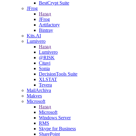
BestCrypt Suite
JFrog
Назад
JFrog
Artifactory
Bintray
Kits.AI
Lumivero
Назад
Lumivero
@RISK
Citavi
Sonia
DecisionTools Suite
XLSTAT
Tevera
MailArchiva
Makves
Microsoft
Назад
Microsoft
Windows Server
RMS
Skype for Business
SharePoint