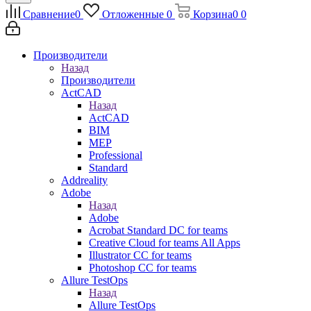
Сравнение
0
Отложенные
0
Корзина
0
0
Производители
Назад
Производители
ActCAD
Назад
ActCAD
BIM
MEP
Professional
Standard
Addreality
Adobe
Назад
Adobe
Acrobat Standard DC for teams
Creative Cloud for teams All Apps
Illustrator CC for teams
Photoshop CC for teams
Allure TestOps
Назад
Allure TestOps