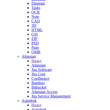
Diagram
Tasks
OCR
Note
CAD
3D
HTML
GIS
ZIP
PSD
Page
OMR
Atlassian
Назад
Atlassian
Jira Software
Jira Core
Confluence
Bamboo
Bitbucket
Atlassian Access
Jira Service Management
Autodesk
Назад
Autodesk