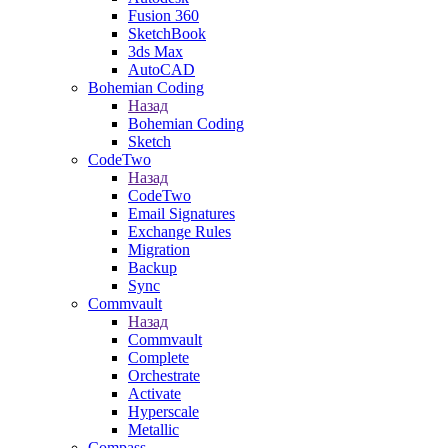
Fusion 360
SketchBook
3ds Max
AutoCAD
Bohemian Coding
Назад
Bohemian Coding
Sketch
CodeTwo
Назад
CodeTwo
Email Signatures
Exchange Rules
Migration
Backup
Sync
Commvault
Назад
Commvault
Complete
Orchestrate
Activate
Hyperscale
Metallic
Compass