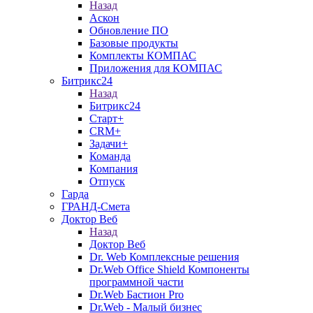
Назад
Аскон
Обновление ПО
Базовые продукты
Комплекты КОМПАС
Приложения для КОМПАС
Битрикс24
Назад
Битрикс24
Старт+
CRM+
Задачи+
Команда
Компания
Отпуск
Гарда
ГРАНД-Смета
Доктор Веб
Назад
Доктор Веб
Dr. Web Комплексные решения
Dr.Web Office Shield Компоненты
программной части
Dr.Web Бастион Pro
Dr.Web - Малый бизнес