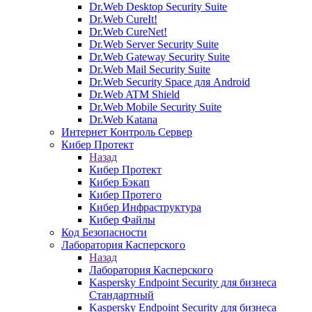
Dr.Web Desktop Security Suite
Dr.Web CureIt!
Dr.Web CureNet!
Dr.Web Server Security Suite
Dr.Web Gateway Security Suite
Dr.Web Mail Security Suite
Dr.Web Security Space для Android
Dr.Web ATM Shield
Dr.Web Mobile Security Suite
Dr.Web Katana
Интернет Контроль Сервер
Кибер Протект
Назад
Кибер Протект
Кибер Бэкап
Кибер Протего
Кибер Инфраструктура
Кибер Файлы
Код Безопасности
Лаборатория Касперского
Назад
Лаборатория Касперского
Kaspersky Endpoint Security для бизнеса
Стандартный
Kaspersky Endpoint Security для бизнеса