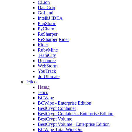
CLion
DataGrip
GoLand
IntelliJ IDEA
PhpStorm
PyCharm
ReSharper
ReSharper;Rider
Rider
RubyMine
TeamCity
Upsource
WebStorm
YouTrack
dotUltimate
Jetico
Назад
Jetico
BCWipe
BCWipe - Enterprise Edition
BestCrypt Container
BestCrypt Container - Enterprise Edition
BestCrypt Volume
BestCrypt Volume - Enterprise Edition
BCWipe Total WipeOut