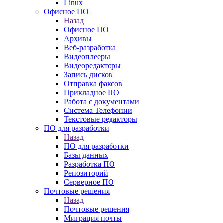
Linux
Офисное ПО
Назад
Офисное ПО
Архивы
Веб-разработка
Видеоплееры
Видеоредакторы
Запись дисков
Отправка факсов
Прикладное ПО
Работа с документами
Система Телефонии
Текстовые редакторы
ПО для разработки
Назад
ПО для разработки
Базы данных
Разработка ПО
Репозиторий
Серверное ПО
Почтовые решения
Назад
Почтовые решения
Миграция почты