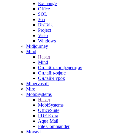
Exchange
Office
SQL
365
BizTalk
Project
Visio
Windows
Midjourney
Mind
Назад
Mind
Онлайн-конференция
Онлайн-офис
Онлайн-урок
Minervasoft
Miro
MobiSystems
Назад
MobiSystems
OfficeSuite
PDF Extra
Aqua Mail
File Commander
Movavi