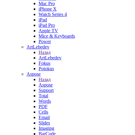
Mac Pro
iPhone X
Watch Series 4
iPad
iPad Pro
Apple TV
Mice & Keyboards
Power
ArtLebedev
Назад
ArtLebedev
Fokus
Potokus
Aspose
Назад
Aspose
Support
Total
Words
PDF
Cells
Email
Slides
Imaging
BarCode