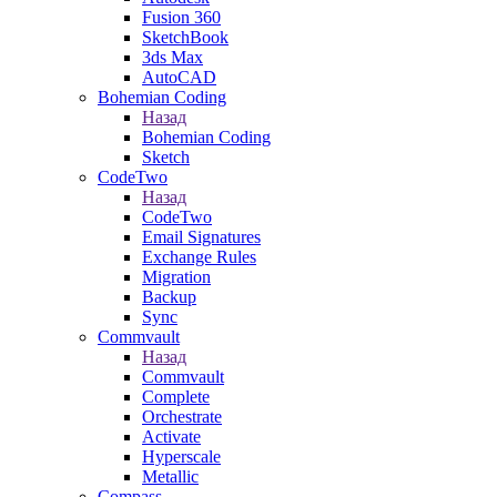
Fusion 360
SketchBook
3ds Max
AutoCAD
Bohemian Coding
Назад
Bohemian Coding
Sketch
CodeTwo
Назад
CodeTwo
Email Signatures
Exchange Rules
Migration
Backup
Sync
Commvault
Назад
Commvault
Complete
Orchestrate
Activate
Hyperscale
Metallic
Compass