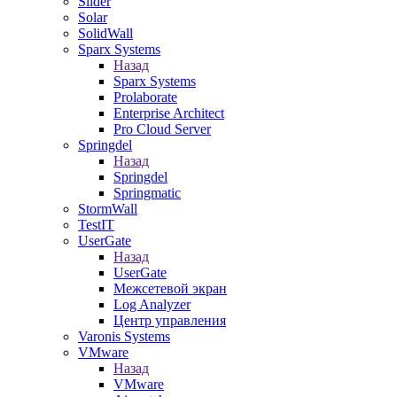
Slider
Solar
SolidWall
Sparx Systems
Назад
Sparx Systems
Prolaborate
Enterprise Architect
Pro Cloud Server
Springdel
Назад
Springdel
Springmatic
StormWall
TestIT
UserGate
Назад
UserGate
Межсетевой экран
Log Analyzer
Центр управления
Varonis Systems
VMware
Назад
VMware