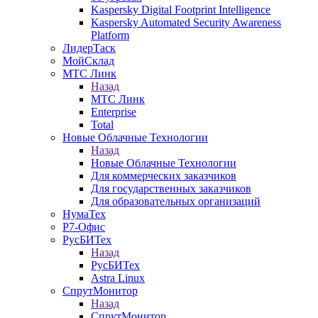
Kaspersky Digital Footprint Intelligence
Kaspersky Automated Security Awareness
Platform
ЛидерТаск
МойСклад
МТС Линк
Назад
МТС Линк
Enterprise
Total
Новые Облачные Технологии
Назад
Новые Облачные Технологии
Для коммерческих заказчиков
Для государственных заказчиков
Для образовательных организаций
НумаТех
Р7-Офис
РусБИТех
Назад
РусБИТех
Astra Linux
СпрутМонитор
Назад
СпрутМонитор