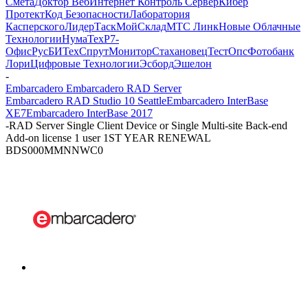
Смета
Доктор Веб
Интернет Контроль Сервер
Кибер
Протект
Код Безопасности
Лаборатория
Касперского
ЛидерТаск
МойСклад
МТС Линк
Новые Облачные
Технологии
НумаТех
Р7-
Офис
РусБИТех
СпрутМонитор
Стахановец
ТестОпс
Фотобанк
Лори
Цифровые Технологии
Эсборд
Эшелон
-
Embarcadero Embarcadero RAD Server
Embarcadero RAD Studio 10 Seattle
Embarcadero InterBase
XE7
Embarcadero InterBase 2017
-
RAD Server Single Client Device or Single Multi-site Back-end
Add-on license 1 user 1ST YEAR RENEWAL
BDS000MMNNWC0