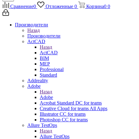
Сравнение
0
Отложенные
0
Корзина
0
0
Производители
Назад
Производители
ActCAD
Назад
ActCAD
BIM
MEP
Professional
Standard
Addreality
Adobe
Назад
Adobe
Acrobat Standard DC for teams
Creative Cloud for teams All Apps
Illustrator CC for teams
Photoshop CC for teams
Allure TestOps
Назад
Allure TestOps