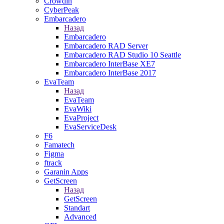
Crowdin
CyberPeak
Embarcadero
Назад
Embarcadero
Embarcadero RAD Server
Embarcadero RAD Studio 10 Seattle
Embarcadero InterBase XE7
Embarcadero InterBase 2017
EvaTeam
Назад
EvaTeam
EvaWiki
EvaProject
EvaServiceDesk
F6
Famatech
Figma
ftrack
Garanin Apps
GetScreen
Назад
GetScreen
Standart
Advanced