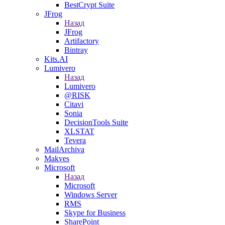
BestCrypt Suite
JFrog
Назад
JFrog
Artifactory
Bintray
Kits.AI
Lumivero
Назад
Lumivero
@RISK
Citavi
Sonia
DecisionTools Suite
XLSTAT
Tevera
MailArchiva
Makves
Microsoft
Назад
Microsoft
Windows Server
RMS
Skype for Business
SharePoint