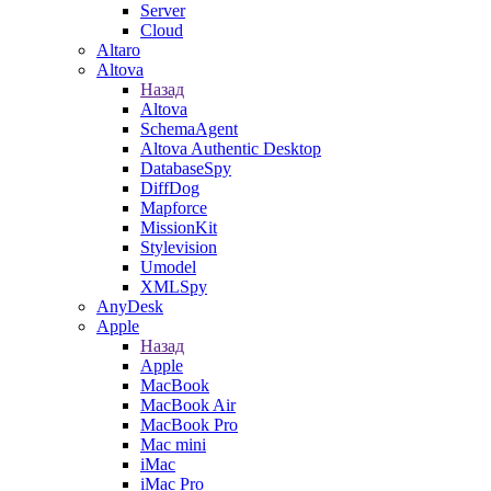
Server
Cloud
Altaro
Altova
Назад
Altova
SchemaAgent
Altova Authentic Desktop
DatabaseSpy
DiffDog
Mapforce
MissionKit
Stylevision
Umodel
XMLSpy
AnyDesk
Apple
Назад
Apple
MacBook
MacBook Air
MacBook Pro
Mac mini
iMac
iMac Pro