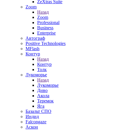
ZeXtras Suite
Zoom
Назад
Zoom
Professional
Business
Enterprise
Автограф
Positive Technologies
MFlash
Контур
Назад
Контур
Толк
Лукоморье
Назад
Лукоморье
Диво
Акола
Теремок
Яга
Базальт СПО
Индид
Falcongaze
Аскон