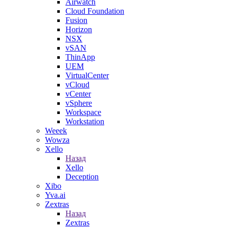
Airwatch
Cloud Foundation
Fusion
Horizon
NSX
vSAN
ThinApp
UEM
VirtualCenter
vCloud
vCenter
vSphere
Workspace
Workstation
Weeek
Wowza
Xello
Назад
Xello
Deception
Xibo
Yva.ai
Zextras
Назад
Zextras