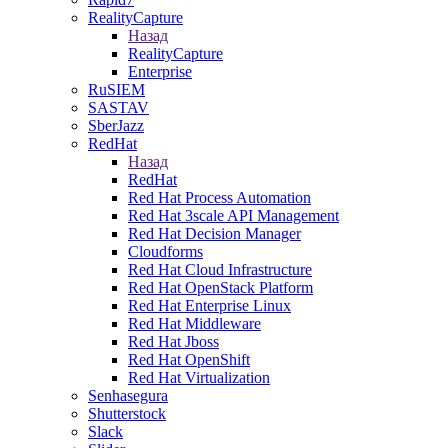
RealityCapture
Назад
RealityCapture
Enterprise
RuSIEM
SASTAV
SberJazz
RedHat
Назад
RedHat
Red Hat Process Automation
Red Hat 3scale API Management
Red Hat Decision Manager
Cloudforms
Red Hat Cloud Infrastructure
Red Hat OpenStack Platform
Red Hat Enterprise Linux
Red Hat Middleware
Red Hat Jboss
Red Hat OpenShift
Red Hat Virtualization
Senhasegura
Shutterstock
Slack