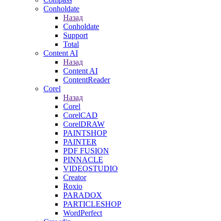
Conholdate
Назад
Conholdate
Support
Total
Content AI
Назад
Content AI
ContentReader
Corel
Назад
Corel
CorelCAD
CorelDRAW
PAINTSHOP
PAINTER
PDF FUSION
PINNACLE
VIDEOSTUDIO
Creator
Roxio
PARADOX
PARTICLESHOP
WordPerfect