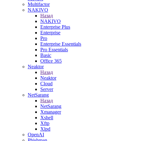
Multifactor
NAKIVO
Назад
NAKIVO
Enterprise Plus
Enterprise
Pro
Enterprise Essentials
Pro Essentials
Basic
Office 365
Neaktor
Назад
Neaktor
Cloud
Server
NetSarang
Назад
NetSarang
Xmanager
Xshell
Xftp
Xlpd
OpenAI
Phishman