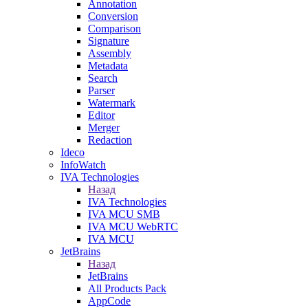
Annotation
Conversion
Comparison
Signature
Assembly
Metadata
Search
Parser
Watermark
Editor
Merger
Redaction
Ideco
InfoWatch
IVA Technologies
Назад
IVA Technologies
IVA MCU SMB
IVA MCU WebRTC
IVA MCU
JetBrains
Назад
JetBrains
All Products Pack
AppCode