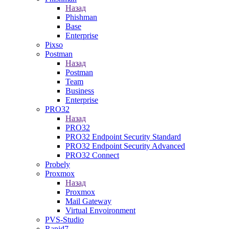
Назад
Phishman
Base
Enterprise
Pixso
Postman
Назад
Postman
Team
Business
Enterprise
PRO32
Назад
PRO32
PRO32 Endpoint Security Standard
PRO32 Endpoint Security Advanced
PRO32 Connect
Probely
Proxmox
Назад
Proxmox
Mail Gateway
Virtual Envoironment
PVS-Studio
Rapid7