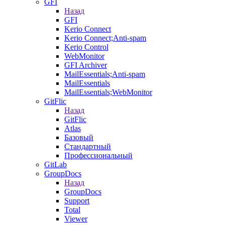
GFI
Назад
GFI
Kerio Connect
Kerio Connect;Anti-spam
Kerio Control
WebMonitor
GFI Archiver
MailEssentials;Anti-spam
MailEssentials
MailEssentials;WebMonitor
GitFlic
Назад
GitFlic
Atlas
Базовый
Стандартный
Профессиональный
GitLab
GroupDocs
Назад
GroupDocs
Support
Total
Viewer