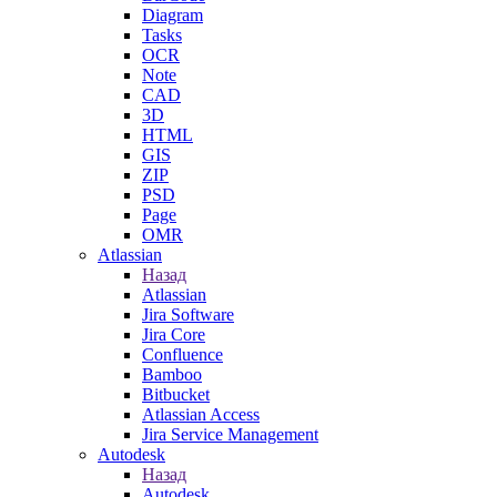
Diagram
Tasks
OCR
Note
CAD
3D
HTML
GIS
ZIP
PSD
Page
OMR
Atlassian
Назад
Atlassian
Jira Software
Jira Core
Confluence
Bamboo
Bitbucket
Atlassian Access
Jira Service Management
Autodesk
Назад
Autodesk