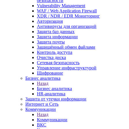
безопасности
Vulnerability Management
WAF / Web Application Firewall
XDR / NDR / EDR Мониторинг
Авторизация
Антивирусы для организаций
Защита баз данных
Защита информации
Защита почты
Защищённый обмен файлами
Контроль доступа
Очистка диска
Сетевая безопасность
Управление инфраструктурой
Шифрование
Бизнес аналитика
Назад
Бизнес аналитика
HR-аналитика
Защита от утечки информации
Интернет и Сеть
Коммуникации
Назад
Коммуникации
ВКС