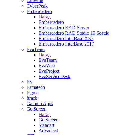
Crowdin
CyberPeak
Embarcadero
Назад
Embarcadero
Embarcadero RAD Server
Embarcadero RAD Studio 10 Seattle
Embarcadero InterBase XE7
Embarcadero InterBase 2017
EvaTeam
Назад
EvaTeam
EvaWiki
EvaProject
EvaServiceDesk
F6
Famatech
Figma
ftrack
Garanin Apps
GetScreen
Назад
GetScreen
Standart
Advanced