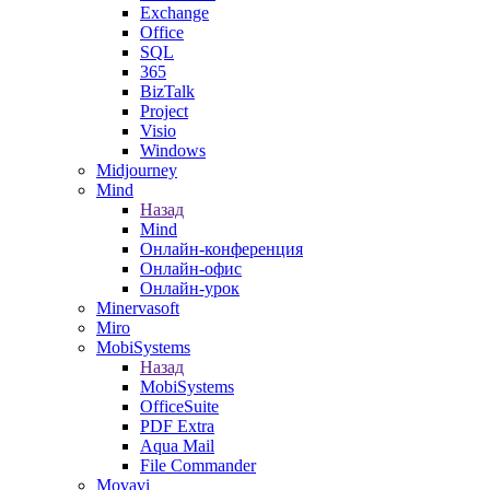
Exchange
Office
SQL
365
BizTalk
Project
Visio
Windows
Midjourney
Mind
Назад
Mind
Онлайн-конференция
Онлайн-офис
Онлайн-урок
Minervasoft
Miro
MobiSystems
Назад
MobiSystems
OfficeSuite
PDF Extra
Aqua Mail
File Commander
Movavi