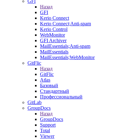
GFI
Назад
GFI
Kerio Connect
Kerio Connect;Anti-spam
Kerio Control
WebMonitor
GFI Archiver
MailEssentials;Anti-spam
MailEssentials
MailEssentials;WebMonitor
GitFlic
Назад
GitFlic
Atlas
Базовый
Стандартный
Профессиональный
GitLab
GroupDocs
Назад
GroupDocs
Support
Total
Viewer