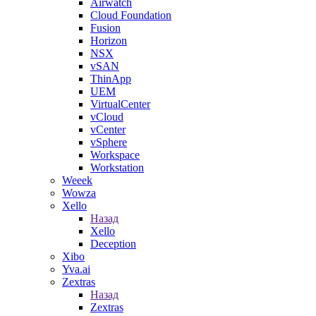
Airwatch
Cloud Foundation
Fusion
Horizon
NSX
vSAN
ThinApp
UEM
VirtualCenter
vCloud
vCenter
vSphere
Workspace
Workstation
Weeek
Wowza
Xello
Назад
Xello
Deception
Xibo
Yva.ai
Zextras
Назад
Zextras