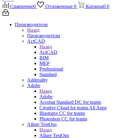
Сравнение
0
Отложенные
0
Корзина
0
0
Производители
Назад
Производители
ActCAD
Назад
ActCAD
BIM
MEP
Professional
Standard
Addreality
Adobe
Назад
Adobe
Acrobat Standard DC for teams
Creative Cloud for teams All Apps
Illustrator CC for teams
Photoshop CC for teams
Allure TestOps
Назад
Allure TestOps