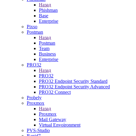
Назад
Phishman
Base
Enterprise
Pixso
Postman
Назад
Postman
Team
Business
Enterprise
PRO32
Назад
PRO32
PRO32 Endpoint Security Standard
PRO32 Endpoint Security Advanced
PRO32 Connect
Probely
Proxmox
Назад
Proxmox
Mail Gateway
Virtual Envoironment
PVS-Studio
Rapid7