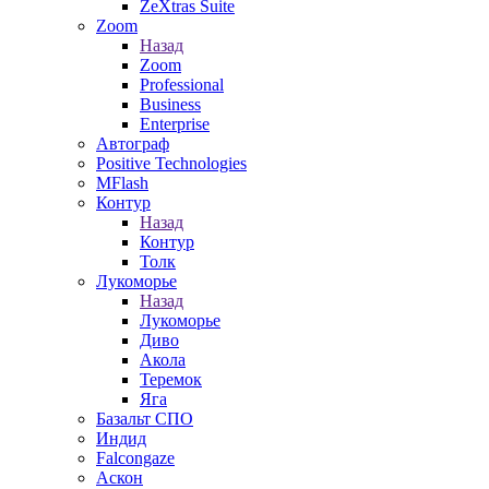
ZeXtras Suite
Zoom
Назад
Zoom
Professional
Business
Enterprise
Автограф
Positive Technologies
MFlash
Контур
Назад
Контур
Толк
Лукоморье
Назад
Лукоморье
Диво
Акола
Теремок
Яга
Базальт СПО
Индид
Falcongaze
Аскон