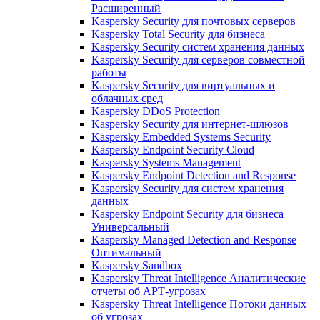
Расширенный
Kaspersky Security для почтовых серверов
Kaspersky Total Security для бизнеса
Kaspersky Security систем хранения данных
Kaspersky Security для серверов совместной
работы
Kaspersky Security для виртуальных и
облачных сред
Kaspersky DDoS Protection
Kaspersky Security для интернет-шлюзов
Kaspersky Embedded Systems Security
Kaspersky Endpoint Security Cloud
Kaspersky Systems Management
Kaspersky Endpoint Detection and Response
Kaspersky Security для систем хранения
данных
Kaspersky Endpoint Security для бизнеса
Универсальный
Kaspersky Managed Detection and Response
Оптимальный
Kaspersky Sandbox
Kaspersky Threat Intelligence Аналитические
отчеты об АРТ-угрозах
Kaspersky Threat Intelligence Потоки данных
об угрозах