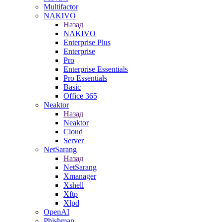
Multifactor
NAKIVO
Назад
NAKIVO
Enterprise Plus
Enterprise
Pro
Enterprise Essentials
Pro Essentials
Basic
Office 365
Neaktor
Назад
Neaktor
Cloud
Server
NetSarang
Назад
NetSarang
Xmanager
Xshell
Xftp
Xlpd
OpenAI
Phishman