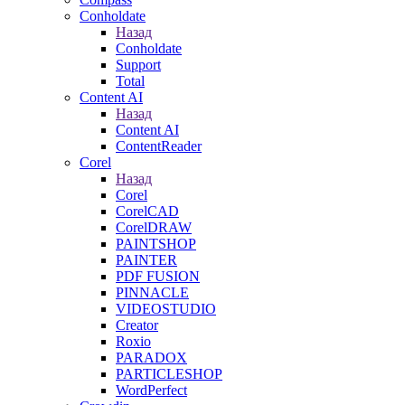
Conholdate
Назад
Conholdate
Support
Total
Content AI
Назад
Content AI
ContentReader
Corel
Назад
Corel
CorelCAD
CorelDRAW
PAINTSHOP
PAINTER
PDF FUSION
PINNACLE
VIDEOSTUDIO
Creator
Roxio
PARADOX
PARTICLESHOP
WordPerfect