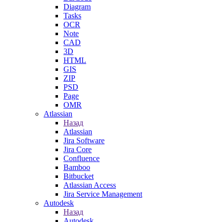
Diagram
Tasks
OCR
Note
CAD
3D
HTML
GIS
ZIP
PSD
Page
OMR
Atlassian
Назад
Atlassian
Jira Software
Jira Core
Confluence
Bamboo
Bitbucket
Atlassian Access
Jira Service Management
Autodesk
Назад
Autodesk