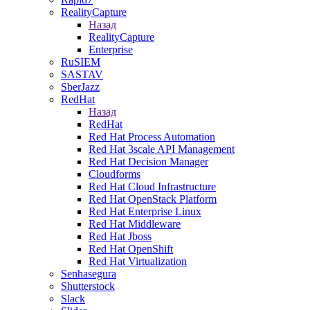
RealityCapture
Назад
RealityCapture
Enterprise
RuSIEM
SASTAV
SberJazz
RedHat
Назад
RedHat
Red Hat Process Automation
Red Hat 3scale API Management
Red Hat Decision Manager
Cloudforms
Red Hat Cloud Infrastructure
Red Hat OpenStack Platform
Red Hat Enterprise Linux
Red Hat Middleware
Red Hat Jboss
Red Hat OpenShift
Red Hat Virtualization
Senhasegura
Shutterstock
Slack