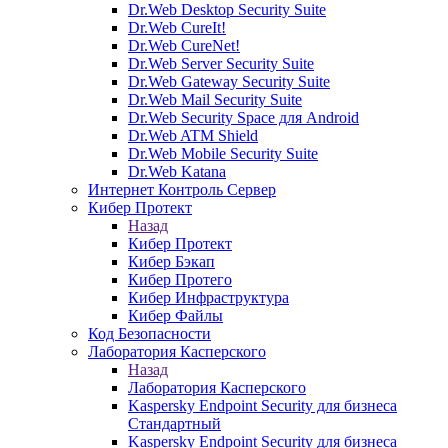
Dr.Web Desktop Security Suite
Dr.Web CureIt!
Dr.Web CureNet!
Dr.Web Server Security Suite
Dr.Web Gateway Security Suite
Dr.Web Mail Security Suite
Dr.Web Security Space для Android
Dr.Web ATM Shield
Dr.Web Mobile Security Suite
Dr.Web Katana
Интернет Контроль Сервер
Кибер Протект
Назад
Кибер Протект
Кибер Бэкап
Кибер Протего
Кибер Инфраструктура
Кибер Файлы
Код Безопасности
Лаборатория Касперского
Назад
Лаборатория Касперского
Kaspersky Endpoint Security для бизнеса
Стандартный
Kaspersky Endpoint Security для бизнеса