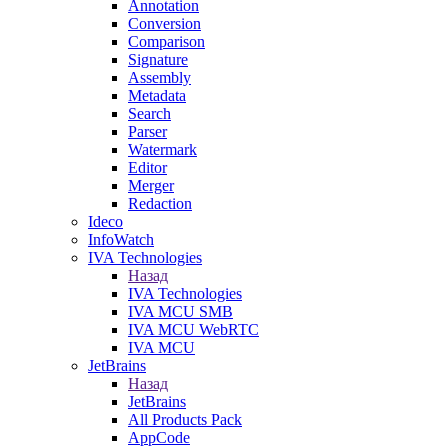
Annotation
Conversion
Comparison
Signature
Assembly
Metadata
Search
Parser
Watermark
Editor
Merger
Redaction
Ideco
InfoWatch
IVA Technologies
Назад
IVA Technologies
IVA MCU SMB
IVA MCU WebRTC
IVA MCU
JetBrains
Назад
JetBrains
All Products Pack
AppCode