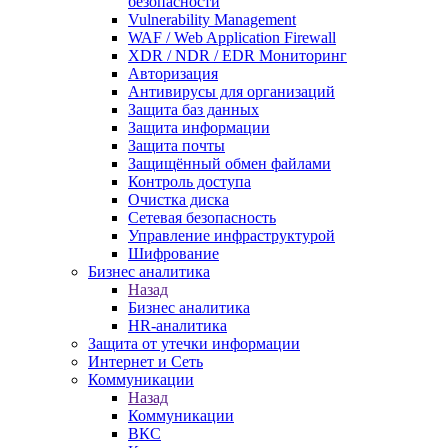
безопасности
Vulnerability Management
WAF / Web Application Firewall
XDR / NDR / EDR Мониторинг
Авторизация
Антивирусы для организаций
Защита баз данных
Защита информации
Защита почты
Защищённый обмен файлами
Контроль доступа
Очистка диска
Сетевая безопасность
Управление инфраструктурой
Шифрование
Бизнес аналитика
Назад
Бизнес аналитика
HR-аналитика
Защита от утечки информации
Интернет и Сеть
Коммуникации
Назад
Коммуникации
ВКС