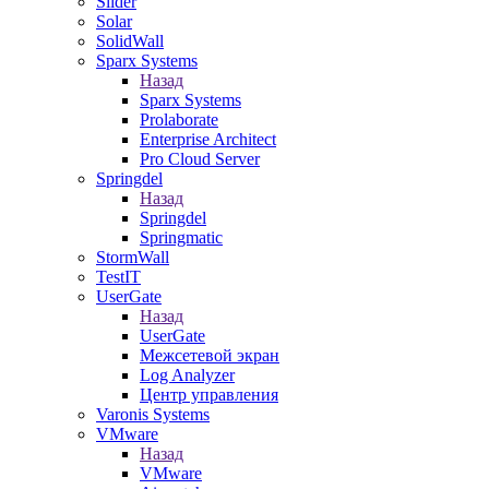
Slider
Solar
SolidWall
Sparx Systems
Назад
Sparx Systems
Prolaborate
Enterprise Architect
Pro Cloud Server
Springdel
Назад
Springdel
Springmatic
StormWall
TestIT
UserGate
Назад
UserGate
Межсетевой экран
Log Analyzer
Центр управления
Varonis Systems
VMware
Назад
VMware