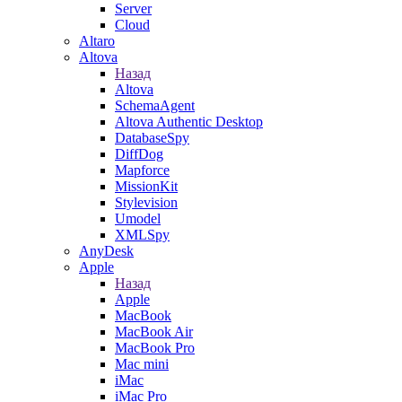
Server
Cloud
Altaro
Altova
Назад
Altova
SchemaAgent
Altova Authentic Desktop
DatabaseSpy
DiffDog
Mapforce
MissionKit
Stylevision
Umodel
XMLSpy
AnyDesk
Apple
Назад
Apple
MacBook
MacBook Air
MacBook Pro
Mac mini
iMac
iMac Pro