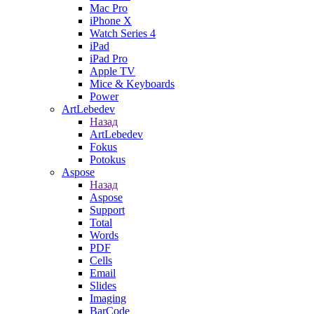
Mac Pro
iPhone X
Watch Series 4
iPad
iPad Pro
Apple TV
Mice & Keyboards
Power
ArtLebedev
Назад
ArtLebedev
Fokus
Potokus
Aspose
Назад
Aspose
Support
Total
Words
PDF
Cells
Email
Slides
Imaging
BarCode