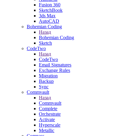
Fusion 360
SketchBook
3ds Max
AutoCAD
Bohemian Coding
Назад
Bohemian Coding
Sketch
CodeTwo
Назад
CodeTwo
Email Signatures
Exchange Rules
Migration
Backup
Sync
Commvault
Назад
Commvault
Complete
Orchestrate
Activate
Hyperscale
Metallic
Compass