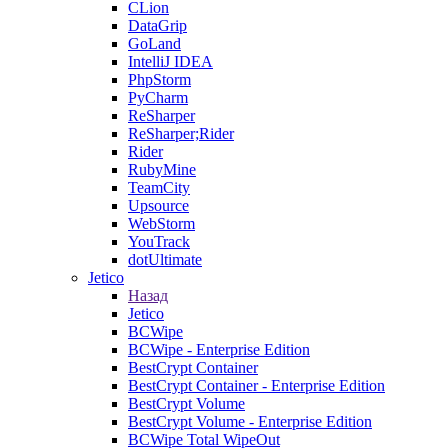
CLion
DataGrip
GoLand
IntelliJ IDEA
PhpStorm
PyCharm
ReSharper
ReSharper;Rider
Rider
RubyMine
TeamCity
Upsource
WebStorm
YouTrack
dotUltimate
Jetico
Назад
Jetico
BCWipe
BCWipe - Enterprise Edition
BestCrypt Container
BestCrypt Container - Enterprise Edition
BestCrypt Volume
BestCrypt Volume - Enterprise Edition
BCWipe Total WipeOut