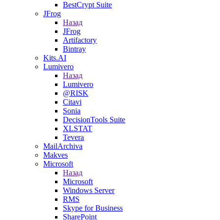
BestCrypt Suite
JFrog
Назад
JFrog
Artifactory
Bintray
Kits.AI
Lumivero
Назад
Lumivero
@RISK
Citavi
Sonia
DecisionTools Suite
XLSTAT
Tevera
MailArchiva
Makves
Microsoft
Назад
Microsoft
Windows Server
RMS
Skype for Business
SharePoint