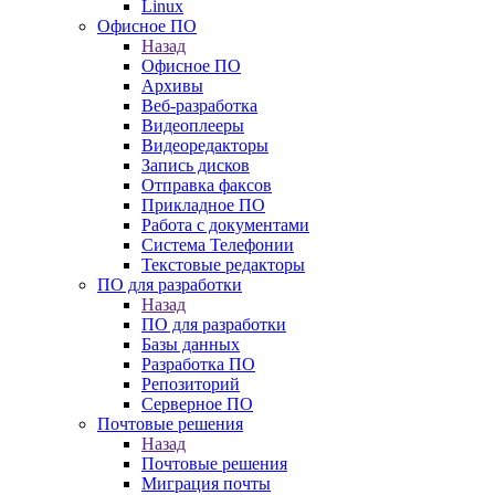
Linux
Офисное ПО
Назад
Офисное ПО
Архивы
Веб-разработка
Видеоплееры
Видеоредакторы
Запись дисков
Отправка факсов
Прикладное ПО
Работа с документами
Система Телефонии
Текстовые редакторы
ПО для разработки
Назад
ПО для разработки
Базы данных
Разработка ПО
Репозиторий
Серверное ПО
Почтовые решения
Назад
Почтовые решения
Миграция почты