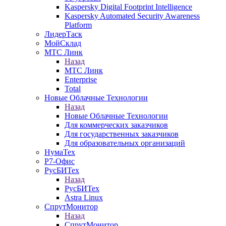
Kaspersky Digital Footprint Intelligence
Kaspersky Automated Security Awareness
Platform
ЛидерТаск
МойСклад
МТС Линк
Назад
МТС Линк
Enterprise
Total
Новые Облачные Технологии
Назад
Новые Облачные Технологии
Для коммерческих заказчиков
Для государственных заказчиков
Для образовательных организаций
НумаТех
Р7-Офис
РусБИТех
Назад
РусБИТех
Astra Linux
СпрутМонитор
Назад
СпрутМонитор