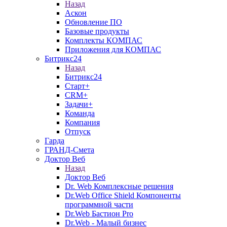
Назад
Аскон
Обновление ПО
Базовые продукты
Комплекты КОМПАС
Приложения для КОМПАС
Битрикс24
Назад
Битрикс24
Старт+
CRM+
Задачи+
Команда
Компания
Отпуск
Гарда
ГРАНД-Смета
Доктор Веб
Назад
Доктор Веб
Dr. Web Комплексные решения
Dr.Web Office Shield Компоненты
программной части
Dr.Web Бастион Pro
Dr.Web - Малый бизнес