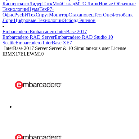
Касперского
ЛидерТаск
МойСклад
МТС Линк
Новые Облачные
Технологии
НумаТех
Р7-
Офис
РусБИТех
СпрутМонитор
Стахановец
ТестОпс
Фотобанк
Лори
Цифровые Технологии
Эсборд
Эшелон
-
Embarcadero Embarcadero InterBase 2017
Embarcadero RAD Server
Embarcadero RAD Studio 10
Seattle
Embarcadero InterBase XE7
-
InterBase 2017 Server Server & 10 Simultaneous user License
IBMX17ELEWM10