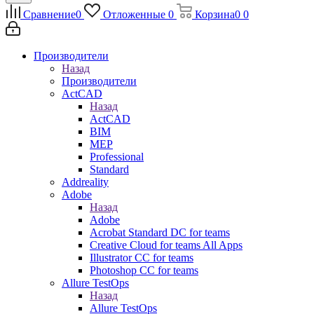
Сравнение
0
Отложенные
0
Корзина
0
0
Производители
Назад
Производители
ActCAD
Назад
ActCAD
BIM
MEP
Professional
Standard
Addreality
Adobe
Назад
Adobe
Acrobat Standard DC for teams
Creative Cloud for teams All Apps
Illustrator CC for teams
Photoshop CC for teams
Allure TestOps
Назад
Allure TestOps