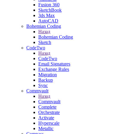
Fusion 360
SketchBook
3ds Max
AutoCAD
Bohemian Coding
Назад
Bohemian Coding
Sketch
CodeTwo
Назад
CodeTwo
Email Signatures
Exchange Rules
Migration
Backup
Sync
Commvault
Назад
Commvault
Complete
Orchestrate
Activate
Hyperscale
Metallic
Compass