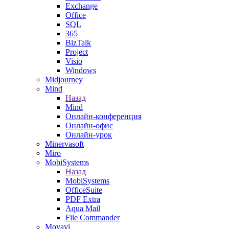
Exchange
Office
SQL
365
BizTalk
Project
Visio
Windows
Midjourney
Mind
Назад
Mind
Онлайн-конференция
Онлайн-офис
Онлайн-урок
Minervasoft
Miro
MobiSystems
Назад
MobiSystems
OfficeSuite
PDF Extra
Aqua Mail
File Commander
Movavi