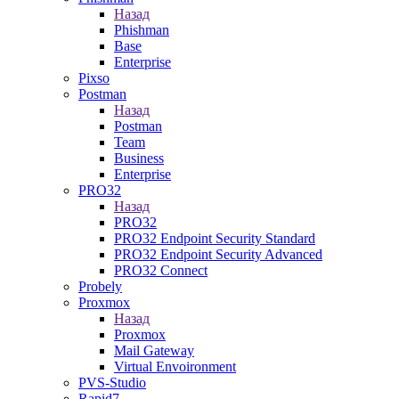
Назад
Phishman
Base
Enterprise
Pixso
Postman
Назад
Postman
Team
Business
Enterprise
PRO32
Назад
PRO32
PRO32 Endpoint Security Standard
PRO32 Endpoint Security Advanced
PRO32 Connect
Probely
Proxmox
Назад
Proxmox
Mail Gateway
Virtual Envoironment
PVS-Studio
Rapid7