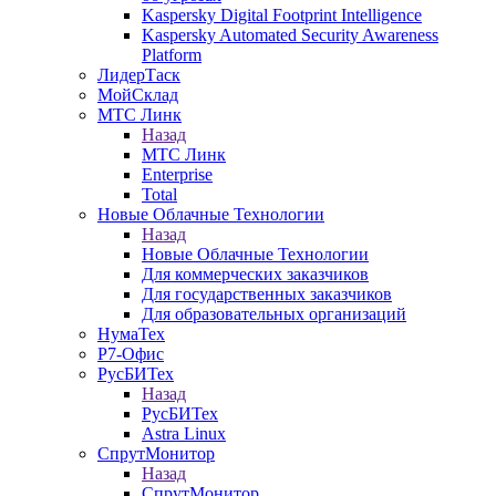
Kaspersky Digital Footprint Intelligence
Kaspersky Automated Security Awareness
Platform
ЛидерТаск
МойСклад
МТС Линк
Назад
МТС Линк
Enterprise
Total
Новые Облачные Технологии
Назад
Новые Облачные Технологии
Для коммерческих заказчиков
Для государственных заказчиков
Для образовательных организаций
НумаТех
Р7-Офис
РусБИТех
Назад
РусБИТех
Astra Linux
СпрутМонитор
Назад
СпрутМонитор