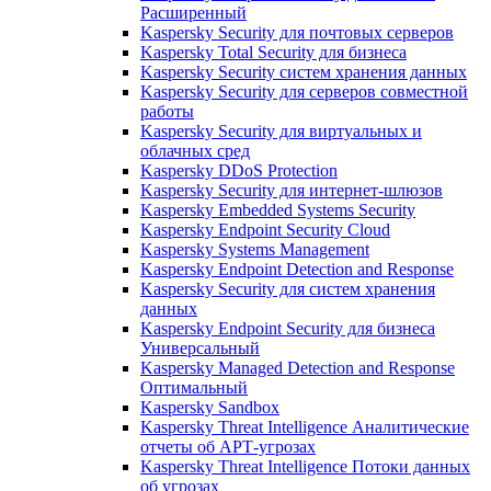
Расширенный
Kaspersky Security для почтовых серверов
Kaspersky Total Security для бизнеса
Kaspersky Security систем хранения данных
Kaspersky Security для серверов совместной
работы
Kaspersky Security для виртуальных и
облачных сред
Kaspersky DDoS Protection
Kaspersky Security для интернет-шлюзов
Kaspersky Embedded Systems Security
Kaspersky Endpoint Security Cloud
Kaspersky Systems Management
Kaspersky Endpoint Detection and Response
Kaspersky Security для систем хранения
данных
Kaspersky Endpoint Security для бизнеса
Универсальный
Kaspersky Managed Detection and Response
Оптимальный
Kaspersky Sandbox
Kaspersky Threat Intelligence Аналитические
отчеты об АРТ-угрозах
Kaspersky Threat Intelligence Потоки данных
об угрозах