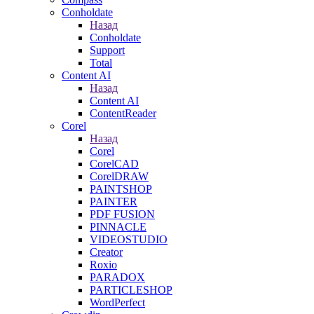
Conholdate
Назад
Conholdate
Support
Total
Content AI
Назад
Content AI
ContentReader
Corel
Назад
Corel
CorelCAD
CorelDRAW
PAINTSHOP
PAINTER
PDF FUSION
PINNACLE
VIDEOSTUDIO
Creator
Roxio
PARADOX
PARTICLESHOP
WordPerfect