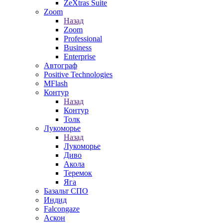
ZeXtras Suite
Zoom
Назад
Zoom
Professional
Business
Enterprise
Автограф
Positive Technologies
MFlash
Контур
Назад
Контур
Толк
Лукоморье
Назад
Лукоморье
Диво
Акола
Теремок
Яга
Базальт СПО
Индид
Falcongaze
Аскон