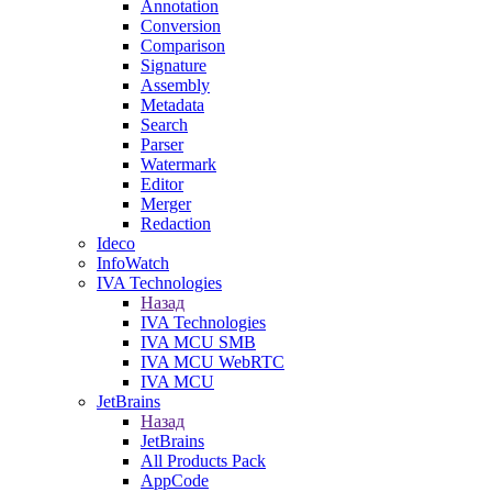
Annotation
Conversion
Comparison
Signature
Assembly
Metadata
Search
Parser
Watermark
Editor
Merger
Redaction
Ideco
InfoWatch
IVA Technologies
Назад
IVA Technologies
IVA MCU SMB
IVA MCU WebRTC
IVA MCU
JetBrains
Назад
JetBrains
All Products Pack
AppCode