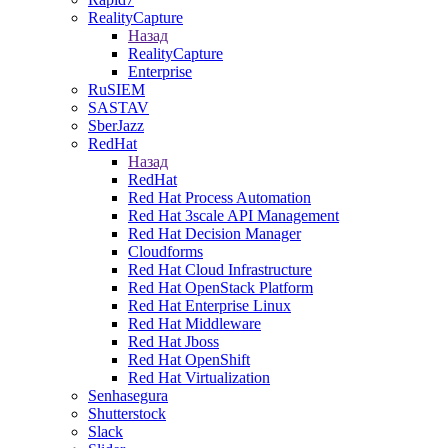
RealityCapture
Назад
RealityCapture
Enterprise
RuSIEM
SASTAV
SberJazz
RedHat
Назад
RedHat
Red Hat Process Automation
Red Hat 3scale API Management
Red Hat Decision Manager
Cloudforms
Red Hat Cloud Infrastructure
Red Hat OpenStack Platform
Red Hat Enterprise Linux
Red Hat Middleware
Red Hat Jboss
Red Hat OpenShift
Red Hat Virtualization
Senhasegura
Shutterstock
Slack