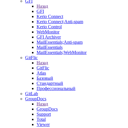
GFI
Назад
GFI
Kerio Connect
Kerio Connect;Anti-spam
Kerio Control
WebMonitor
GFI Archiver
MailEssentials;Anti-spam
MailEssentials
MailEssentials;WebMonitor
GitFlic
Назад
GitFlic
Atlas
Базовый
Стандартный
Профессиональный
GitLab
GroupDocs
Назад
GroupDocs
Support
Total
Viewer