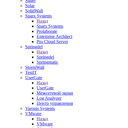
Slider
Solar
SolidWall
Sparx Systems
Назад
Sparx Systems
Prolaborate
Enterprise Architect
Pro Cloud Server
Springdel
Назад
Springdel
Springmatic
StormWall
TestIT
UserGate
Назад
UserGate
Межсетевой экран
Log Analyzer
Центр управления
Varonis Systems
VMware
Назад
VMware