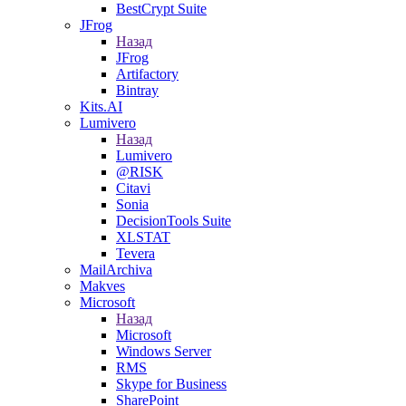
BestCrypt Suite
JFrog
Назад
JFrog
Artifactory
Bintray
Kits.AI
Lumivero
Назад
Lumivero
@RISK
Citavi
Sonia
DecisionTools Suite
XLSTAT
Tevera
MailArchiva
Makves
Microsoft
Назад
Microsoft
Windows Server
RMS
Skype for Business
SharePoint