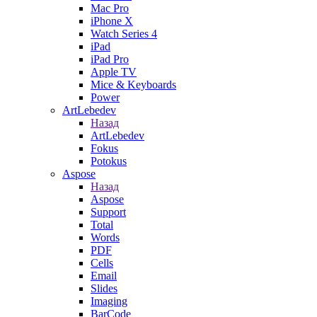
Mac Pro
iPhone X
Watch Series 4
iPad
iPad Pro
Apple TV
Mice & Keyboards
Power
ArtLebedev
Назад
ArtLebedev
Fokus
Potokus
Aspose
Назад
Aspose
Support
Total
Words
PDF
Cells
Email
Slides
Imaging
BarCode