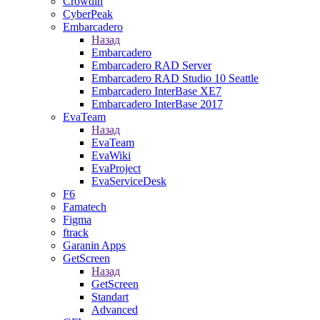
Crowdin
CyberPeak
Embarcadero
Назад
Embarcadero
Embarcadero RAD Server
Embarcadero RAD Studio 10 Seattle
Embarcadero InterBase XE7
Embarcadero InterBase 2017
EvaTeam
Назад
EvaTeam
EvaWiki
EvaProject
EvaServiceDesk
F6
Famatech
Figma
ftrack
Garanin Apps
GetScreen
Назад
GetScreen
Standart
Advanced