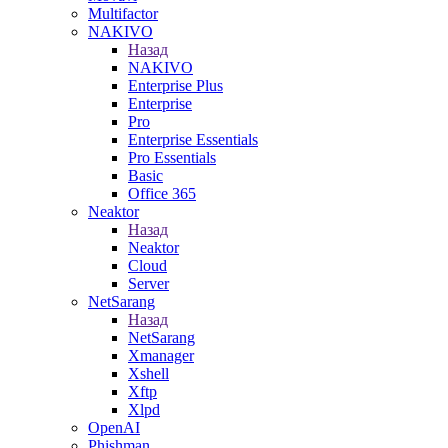
Multifactor
NAKIVO
Назад
NAKIVO
Enterprise Plus
Enterprise
Pro
Enterprise Essentials
Pro Essentials
Basic
Office 365
Neaktor
Назад
Neaktor
Cloud
Server
NetSarang
Назад
NetSarang
Xmanager
Xshell
Xftp
Xlpd
OpenAI
Phishman