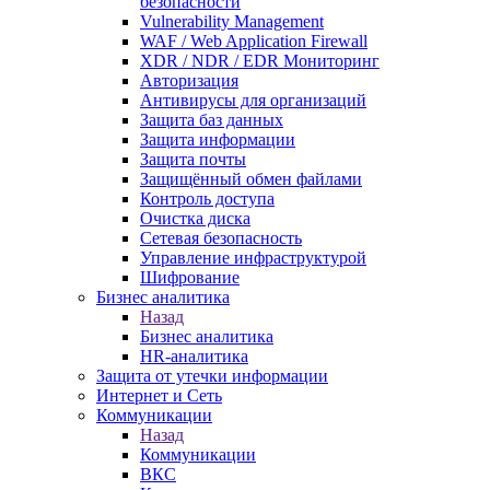
безопасности
Vulnerability Management
WAF / Web Application Firewall
XDR / NDR / EDR Мониторинг
Авторизация
Антивирусы для организаций
Защита баз данных
Защита информации
Защита почты
Защищённый обмен файлами
Контроль доступа
Очистка диска
Сетевая безопасность
Управление инфраструктурой
Шифрование
Бизнес аналитика
Назад
Бизнес аналитика
HR-аналитика
Защита от утечки информации
Интернет и Сеть
Коммуникации
Назад
Коммуникации
ВКС