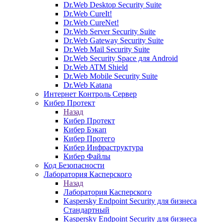
Dr.Web Desktop Security Suite
Dr.Web CureIt!
Dr.Web CureNet!
Dr.Web Server Security Suite
Dr.Web Gateway Security Suite
Dr.Web Mail Security Suite
Dr.Web Security Space для Android
Dr.Web ATM Shield
Dr.Web Mobile Security Suite
Dr.Web Katana
Интернет Контроль Сервер
Кибер Протект
Назад
Кибер Протект
Кибер Бэкап
Кибер Протего
Кибер Инфраструктура
Кибер Файлы
Код Безопасности
Лаборатория Касперского
Назад
Лаборатория Касперского
Kaspersky Endpoint Security для бизнеса
Стандартный
Kaspersky Endpoint Security для бизнеса