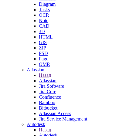
Diagram
Tasks
OCR
Note
CAD
3D
HTML
GIS
ZIP
PSD
Page
OMR
Atlassian
Назад
Atlassian
Jira Software
Jira Core
Confluence
Bamboo
Bitbucket
Atlassian Access
Jira Service Management
Autodesk
Назад
Autodesk