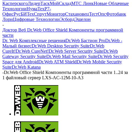
Касперского
ЛидерТаск
МойСклад
МТС Линк
Новые Облачные
Технологии
НумаТех
Р7-
Офис
РусБИТех
СпрутМонитор
Стахановец
ТестОпс
Фотобанк
Лори
Цифровые Технологии
Эсборд
Эшелон
-
Доктор Веб Dr.Web Office Shield Компоненты программной
части
Dr. Web Комплексные решения
Dr.Web Бастион Pro
Dr.Web -
Малый бизнес
Dr.Web Desktop Security Suite
Dr.Web
CureIt!
Dr.Web CureNet!
Dr.Web Server Security Suite
Dr.Web
Gateway Security Suite
Dr.Web Mail Security Suite
Dr.Web Security
Space для Android
Dr.Web ATM Shield
Dr.Web Mobile Security
Suite
Dr.Web Katana
-
Dr.Web Office Shield Компоненты программной части 1..24 за
1 файловый сервер LXS-AC-12M-10-A3