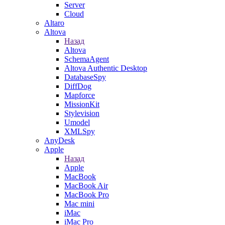
Server
Cloud
Altaro
Altova
Назад
Altova
SchemaAgent
Altova Authentic Desktop
DatabaseSpy
DiffDog
Mapforce
MissionKit
Stylevision
Umodel
XMLSpy
AnyDesk
Apple
Назад
Apple
MacBook
MacBook Air
MacBook Pro
Mac mini
iMac
iMac Pro