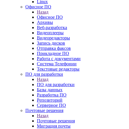
Linux
Офисное ПО
Назад
Офисное ПО
Архивы
Веб-разработка
Видеоплееры
Видеоредакторы
Запись дисков
Отправка факсов
Прикладное ПО
Работа с документами
Система Телефонии
Текстовые редакторы
ПО для разработки
Назад
ПО для разработки
Базы данных
Разработка ПО
Репозиторий
Серверное ПО
Почтовые решения
Назад
Почтовые решения
Миграция почты