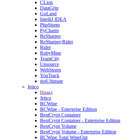
CLion
DataGrip
GoLand
IntelliJ IDEA
PhpStorm
PyCharm
ReSharper
ReSharper;Rider
Rider
RubyMine
TeamCity
Upsource
WebStorm
YouTrack
dotUltimate
Jetico
Назад
Jetico
BCWipe
BCWipe - Enterprise Edition
BestCrypt Container
BestCrypt Container - Enterprise Edition
BestCrypt Volume
BestCrypt Volume - Enterprise Edition
BCWipe Total WipeOut