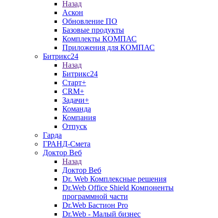
Назад
Аскон
Обновление ПО
Базовые продукты
Комплекты КОМПАС
Приложения для КОМПАС
Битрикс24
Назад
Битрикс24
Старт+
CRM+
Задачи+
Команда
Компания
Отпуск
Гарда
ГРАНД-Смета
Доктор Веб
Назад
Доктор Веб
Dr. Web Комплексные решения
Dr.Web Office Shield Компоненты
программной части
Dr.Web Бастион Pro
Dr.Web - Малый бизнес