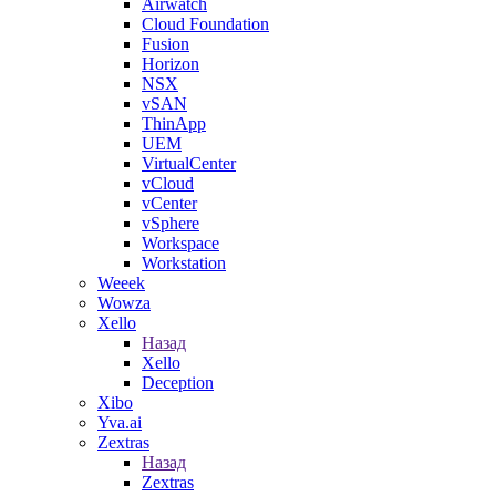
Airwatch
Cloud Foundation
Fusion
Horizon
NSX
vSAN
ThinApp
UEM
VirtualCenter
vCloud
vCenter
vSphere
Workspace
Workstation
Weeek
Wowza
Xello
Назад
Xello
Deception
Xibo
Yva.ai
Zextras
Назад
Zextras