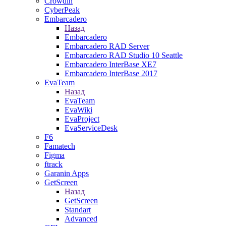
Crowdin
CyberPeak
Embarcadero
Назад
Embarcadero
Embarcadero RAD Server
Embarcadero RAD Studio 10 Seattle
Embarcadero InterBase XE7
Embarcadero InterBase 2017
EvaTeam
Назад
EvaTeam
EvaWiki
EvaProject
EvaServiceDesk
F6
Famatech
Figma
ftrack
Garanin Apps
GetScreen
Назад
GetScreen
Standart
Advanced