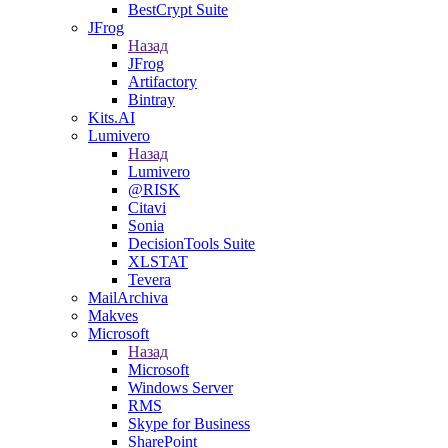
BestCrypt Suite
JFrog
Назад
JFrog
Artifactory
Bintray
Kits.AI
Lumivero
Назад
Lumivero
@RISK
Citavi
Sonia
DecisionTools Suite
XLSTAT
Tevera
MailArchiva
Makves
Microsoft
Назад
Microsoft
Windows Server
RMS
Skype for Business
SharePoint