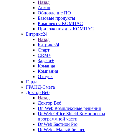
Назад
Аскон
Обновление ПО
Базовые продукты
Комплекты КОМПАС
Приложения для КОМПАС
Битрикс24
Назад
Битрикс24
Старт+
CRM+
Задачи+
Команда
Компания
Отпуск
Гарда
ГРАНД-Смета
Доктор Веб
Назад
Доктор Веб
Dr. Web Комплексные решения
Dr.Web Office Shield Компоненты
программной части
Dr.Web Бастион Pro
Dr.Web - Малый бизнес