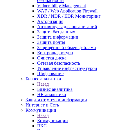
безопасности
Vulnerability Management
WAF / Web Application Firewall
XDR / NDR / EDR Мониторинг
Авторизация
Антивирусы для организаций
Защита баз данных
Защита информации
Защита почты
Защищённый обмен файлами
Контроль доступа
Очистка диска
Сетевая безопасность
Управление инфраструктурой
Шифрование
Бизнес аналитика
Назад
Бизнес аналитика
HR-аналитика
Защита от утечки информации
Интернет и Сеть
Коммуникации
Назад
Коммуникации
ВКС