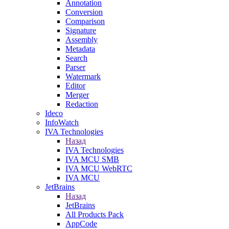
Annotation
Conversion
Comparison
Signature
Assembly
Metadata
Search
Parser
Watermark
Editor
Merger
Redaction
Ideco
InfoWatch
IVA Technologies
Назад
IVA Technologies
IVA MCU SMB
IVA MCU WebRTC
IVA MCU
JetBrains
Назад
JetBrains
All Products Pack
AppCode