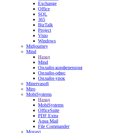
Exchange
Office
SQL
365
BizTalk
Project
Visio
Windows
Midjourney
Mind
Назад
Mind
Онлайн-конференция
Онлайн-офис
Онлайн-урок
Minervasoft
Miro
MobiSystems
Назад
MobiSystems
OfficeSuite
PDF Extra
Aqua Mail
File Commander
Movavi