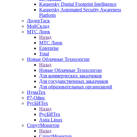
Kaspersky Digital Footprint Intelligence
Kaspersky Automated Security Awareness
Platform
ЛидерТаск
МойСклад
МТС Линк
Назад
МТС Линк
Enterprise
Total
Новые Облачные Технологии
Назад
Новые Облачные Технологии
Для коммерческих заказчиков
Для государственных заказчиков
Для образовательных организаций
НумаТех
Р7-Офис
РусБИТех
Назад
РусБИТех
Astra Linux
СпрутМонитор
Назад
СпрутМонитор