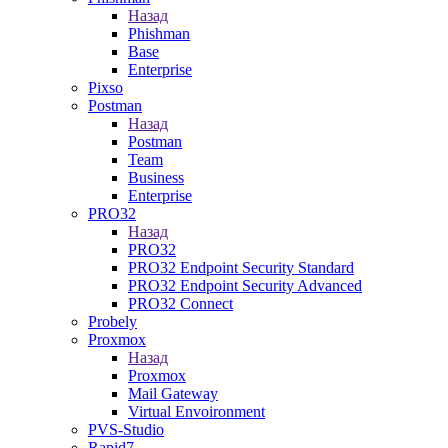
Назад
Phishman
Base
Enterprise
Pixso
Postman
Назад
Postman
Team
Business
Enterprise
PRO32
Назад
PRO32
PRO32 Endpoint Security Standard
PRO32 Endpoint Security Advanced
PRO32 Connect
Probely
Proxmox
Назад
Proxmox
Mail Gateway
Virtual Envoironment
PVS-Studio
Rapid7