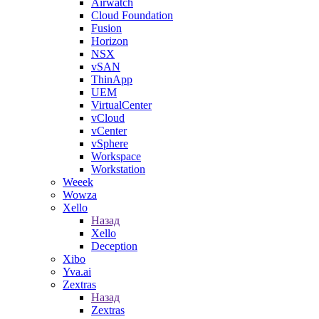
Airwatch
Cloud Foundation
Fusion
Horizon
NSX
vSAN
ThinApp
UEM
VirtualCenter
vCloud
vCenter
vSphere
Workspace
Workstation
Weeek
Wowza
Xello
Назад
Xello
Deception
Xibo
Yva.ai
Zextras
Назад
Zextras