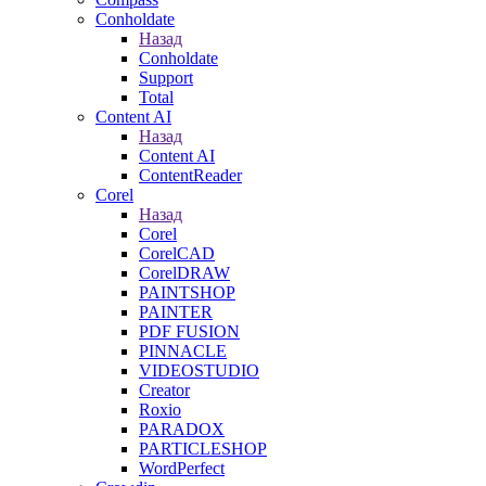
Conholdate
Назад
Conholdate
Support
Total
Content AI
Назад
Content AI
ContentReader
Corel
Назад
Corel
CorelCAD
CorelDRAW
PAINTSHOP
PAINTER
PDF FUSION
PINNACLE
VIDEOSTUDIO
Creator
Roxio
PARADOX
PARTICLESHOP
WordPerfect