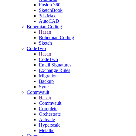
Fusion 360
SketchBook
3ds Max
AutoCAD
Bohemian Coding
Назад
Bohemian Coding
Sketch
CodeTwo
Назад
CodeTwo
Email Signatures
Exchange Rules
Migration
Backup
Sync
Commvault
Назад
Commvault
Complete
Orchestrate
Activate
Hyperscale
Metallic
Compass