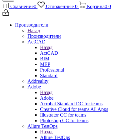
Сравнение
0
Отложенные
0
Корзина
0
0
Производители
Назад
Производители
ActCAD
Назад
ActCAD
BIM
MEP
Professional
Standard
Addreality
Adobe
Назад
Adobe
Acrobat Standard DC for teams
Creative Cloud for teams All Apps
Illustrator CC for teams
Photoshop CC for teams
Allure TestOps
Назад
Allure TestOps