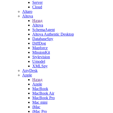
Server
Cloud
Altaro
Altova
Назад
Altova
SchemaAgent
Altova Authentic Desktop
DatabaseSpy
DiffDog
Mapforce
MissionKit
Stylevision
Umodel
XMLSpy
AnyDesk
Apple
Назад
Apple
MacBook
MacBook Air
MacBook Pro
Mac mini
iMac
iMac Pro