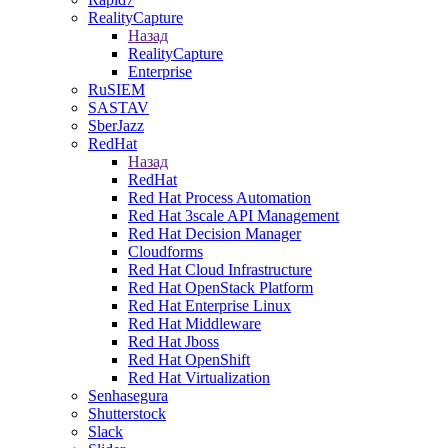
RealityCapture
Назад
RealityCapture
Enterprise
RuSIEM
SASTAV
SberJazz
RedHat
Назад
RedHat
Red Hat Process Automation
Red Hat 3scale API Management
Red Hat Decision Manager
Cloudforms
Red Hat Cloud Infrastructure
Red Hat OpenStack Platform
Red Hat Enterprise Linux
Red Hat Middleware
Red Hat Jboss
Red Hat OpenShift
Red Hat Virtualization
Senhasegura
Shutterstock
Slack