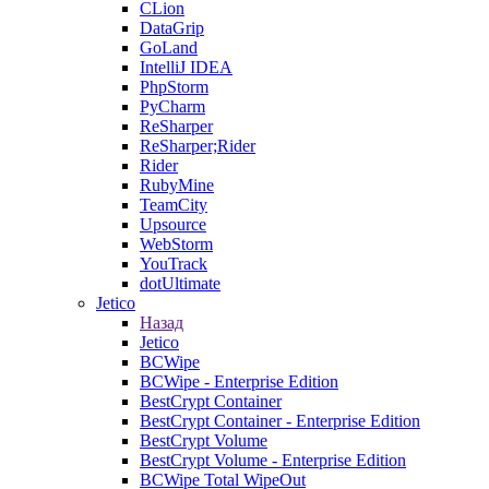
CLion
DataGrip
GoLand
IntelliJ IDEA
PhpStorm
PyCharm
ReSharper
ReSharper;Rider
Rider
RubyMine
TeamCity
Upsource
WebStorm
YouTrack
dotUltimate
Jetico
Назад
Jetico
BCWipe
BCWipe - Enterprise Edition
BestCrypt Container
BestCrypt Container - Enterprise Edition
BestCrypt Volume
BestCrypt Volume - Enterprise Edition
BCWipe Total WipeOut