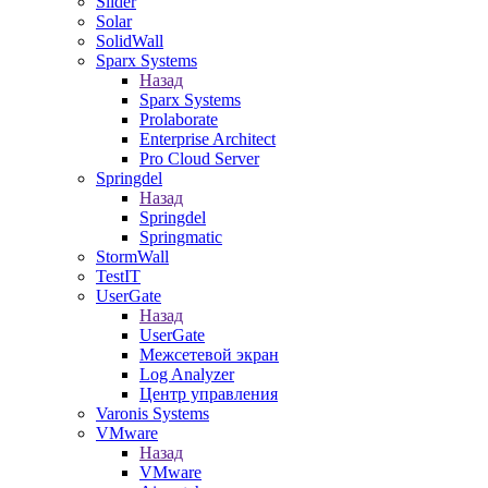
Slider
Solar
SolidWall
Sparx Systems
Назад
Sparx Systems
Prolaborate
Enterprise Architect
Pro Cloud Server
Springdel
Назад
Springdel
Springmatic
StormWall
TestIT
UserGate
Назад
UserGate
Межсетевой экран
Log Analyzer
Центр управления
Varonis Systems
VMware
Назад
VMware