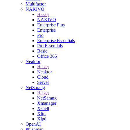
Multifactor
NAKIVO
Назад
NAKIVO
Enterprise Plus
Enterprise
Pro
Enterprise Essentials
Pro Essentials
Basic
Office 365
Neaktor
Назад
Neaktor
Cloud
Server
NetSarang
Назад
NetSarang
Xmanager
Xshell
Xftp
Xlpd
OpenAI
Phishman