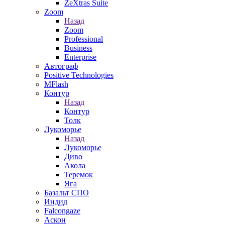
ZeXtras Suite
Zoom
Назад
Zoom
Professional
Business
Enterprise
Автограф
Positive Technologies
MFlash
Контур
Назад
Контур
Толк
Лукоморье
Назад
Лукоморье
Диво
Акола
Теремок
Яга
Базальт СПО
Индид
Falcongaze
Аскон