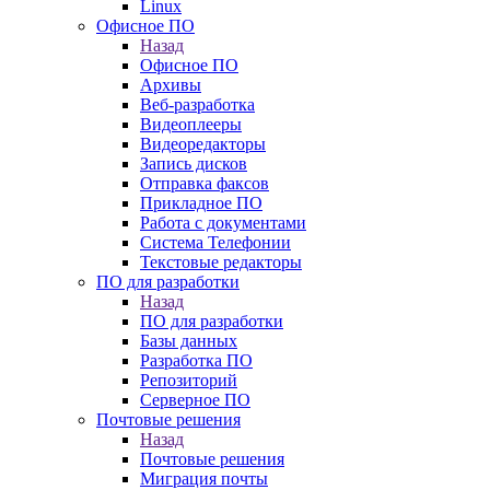
Linux
Офисное ПО
Назад
Офисное ПО
Архивы
Веб-разработка
Видеоплееры
Видеоредакторы
Запись дисков
Отправка факсов
Прикладное ПО
Работа с документами
Система Телефонии
Текстовые редакторы
ПО для разработки
Назад
ПО для разработки
Базы данных
Разработка ПО
Репозиторий
Серверное ПО
Почтовые решения
Назад
Почтовые решения
Миграция почты