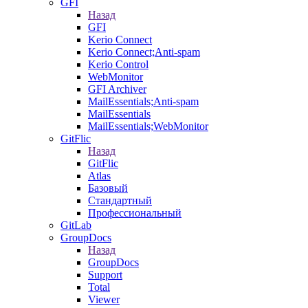
GFI
Назад
GFI
Kerio Connect
Kerio Connect;Anti-spam
Kerio Control
WebMonitor
GFI Archiver
MailEssentials;Anti-spam
MailEssentials
MailEssentials;WebMonitor
GitFlic
Назад
GitFlic
Atlas
Базовый
Стандартный
Профессиональный
GitLab
GroupDocs
Назад
GroupDocs
Support
Total
Viewer