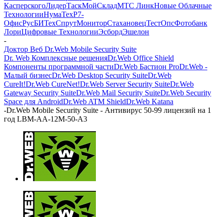
Касперского
ЛидерТаск
МойСклад
МТС Линк
Новые Облачные
Технологии
НумаТех
Р7-
Офис
РусБИТех
СпрутМонитор
Стахановец
ТестОпс
Фотобанк
Лори
Цифровые Технологии
Эсборд
Эшелон
-
Доктор Веб Dr.Web Mobile Security Suite
Dr. Web Комплексные решения
Dr.Web Office Shield
Компоненты программной части
Dr.Web Бастион Pro
Dr.Web -
Малый бизнес
Dr.Web Desktop Security Suite
Dr.Web
CureIt!
Dr.Web CureNet!
Dr.Web Server Security Suite
Dr.Web
Gateway Security Suite
Dr.Web Mail Security Suite
Dr.Web Security
Space для Android
Dr.Web ATM Shield
Dr.Web Katana
-
Dr.Web Mobile Security Suite - Антивирус 50-99 лицензий на 1
год LBM-AA-12M-50-A3