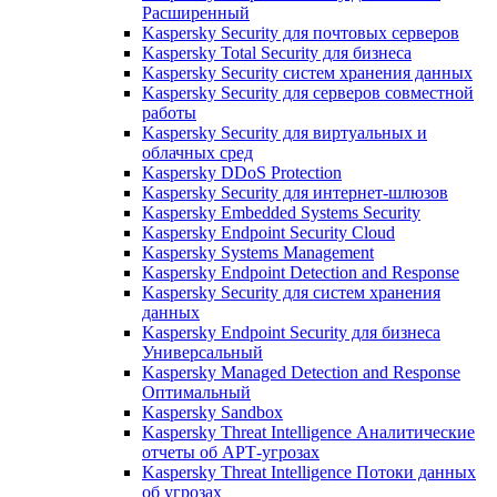
Расширенный
Kaspersky Security для почтовых серверов
Kaspersky Total Security для бизнеса
Kaspersky Security систем хранения данных
Kaspersky Security для серверов совместной
работы
Kaspersky Security для виртуальных и
облачных сред
Kaspersky DDoS Protection
Kaspersky Security для интернет-шлюзов
Kaspersky Embedded Systems Security
Kaspersky Endpoint Security Cloud
Kaspersky Systems Management
Kaspersky Endpoint Detection and Response
Kaspersky Security для систем хранения
данных
Kaspersky Endpoint Security для бизнеса
Универсальный
Kaspersky Managed Detection and Response
Оптимальный
Kaspersky Sandbox
Kaspersky Threat Intelligence Аналитические
отчеты об АРТ-угрозах
Kaspersky Threat Intelligence Потоки данных
об угрозах