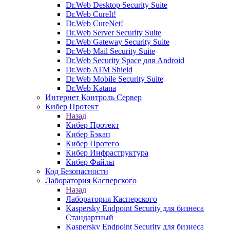
Dr.Web Desktop Security Suite
Dr.Web CureIt!
Dr.Web CureNet!
Dr.Web Server Security Suite
Dr.Web Gateway Security Suite
Dr.Web Mail Security Suite
Dr.Web Security Space для Android
Dr.Web ATM Shield
Dr.Web Mobile Security Suite
Dr.Web Katana
Интернет Контроль Сервер
Кибер Протект
Назад
Кибер Протект
Кибер Бэкап
Кибер Протего
Кибер Инфраструктура
Кибер Файлы
Код Безопасности
Лаборатория Касперского
Назад
Лаборатория Касперского
Kaspersky Endpoint Security для бизнеса
Стандартный
Kaspersky Endpoint Security для бизнеса