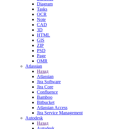
Diagram
Tasks
OCR
Note
CAD
3D
HTML
GIS
ZIP
PSD
Page
OMR
Atlassian
Назад
Atlassian
Jira Software
Jira Core
Confluence
Bamboo
Bitbucket
Atlassian Access
Jira Service Management
Autodesk
Назад
Autodesk