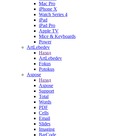
Mac Pro
iPhone X
Watch Series 4
iPad
iPad Pro
Apple TV
Mice & Keyboards
Power
ArtLebedev
Назад
ArtLebedev
Fokus
Potokus
Aspose
Назад
Aspose
Support
Total
Words
PDF
Cells
Email
Slides
Imaging
BarCode