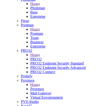
Назад
Phishman
Base
Enterprise
Pixso
Postman
Назад
Postman
Team
Business
Enterprise
PRO32
Назад
PRO32
PRO32 Endpoint Security Standard
PRO32 Endpoint Security Advanced
PRO32 Connect
Probely
Proxmox
Назад
Proxmox
Mail Gateway
Virtual Envoironment
PVS-Studio
Rapid7