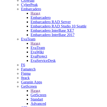
Crowdin
CyberPeak
Embarcadero
Назад
Embarcadero
Embarcadero RAD Server
Embarcadero RAD Studio 10 Seattle
Embarcadero InterBase XE7
Embarcadero InterBase 2017
EvaTeam
Назад
EvaTeam
EvaWiki
EvaProject
EvaServiceDesk
F6
Famatech
Figma
ftrack
Garanin Apps
GetScreen
Назад
GetScreen
Standart
Advanced