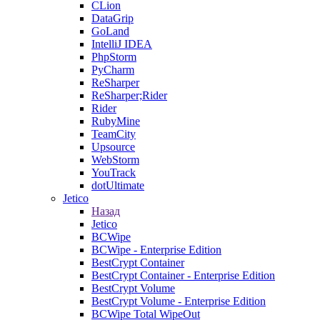
CLion
DataGrip
GoLand
IntelliJ IDEA
PhpStorm
PyCharm
ReSharper
ReSharper;Rider
Rider
RubyMine
TeamCity
Upsource
WebStorm
YouTrack
dotUltimate
Jetico
Назад
Jetico
BCWipe
BCWipe - Enterprise Edition
BestCrypt Container
BestCrypt Container - Enterprise Edition
BestCrypt Volume
BestCrypt Volume - Enterprise Edition
BCWipe Total WipeOut