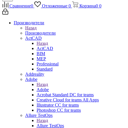
Сравнение
0
Отложенные
0
Корзина
0
0
Производители
Назад
Производители
ActCAD
Назад
ActCAD
BIM
MEP
Professional
Standard
Addreality
Adobe
Назад
Adobe
Acrobat Standard DC for teams
Creative Cloud for teams All Apps
Illustrator CC for teams
Photoshop CC for teams
Allure TestOps
Назад
Allure TestOps