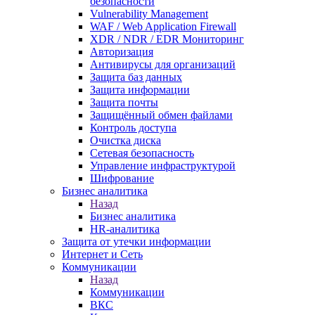
безопасности
Vulnerability Management
WAF / Web Application Firewall
XDR / NDR / EDR Мониторинг
Авторизация
Антивирусы для организаций
Защита баз данных
Защита информации
Защита почты
Защищённый обмен файлами
Контроль доступа
Очистка диска
Сетевая безопасность
Управление инфраструктурой
Шифрование
Бизнес аналитика
Назад
Бизнес аналитика
HR-аналитика
Защита от утечки информации
Интернет и Сеть
Коммуникации
Назад
Коммуникации
ВКС