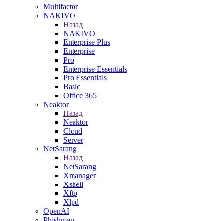
Multifactor
NAKIVO
Назад
NAKIVO
Enterprise Plus
Enterprise
Pro
Enterprise Essentials
Pro Essentials
Basic
Office 365
Neaktor
Назад
Neaktor
Cloud
Server
NetSarang
Назад
NetSarang
Xmanager
Xshell
Xftp
Xlpd
OpenAI
Phishman