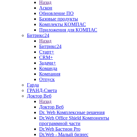
Назад
Аскон
Обновление ПО
Базовые продукты
Комплекты КОМПАС
Приложения для КОМПАС
Битрикс24
Назад
Битрикс24
Старт+
CRM+
Задачи+
Команда
Компания
Отпуск
Гарда
ГРАНД-Смета
Доктор Веб
Назад
Доктор Веб
Dr. Web Комплексные решения
Dr.Web Office Shield Компоненты
программной части
Dr.Web Бастион Pro
Dr.Web - Малый бизнес