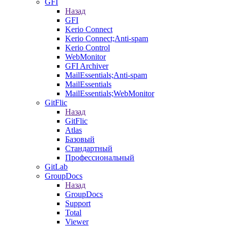
GFI
Назад
GFI
Kerio Connect
Kerio Connect;Anti-spam
Kerio Control
WebMonitor
GFI Archiver
MailEssentials;Anti-spam
MailEssentials
MailEssentials;WebMonitor
GitFlic
Назад
GitFlic
Atlas
Базовый
Стандартный
Профессиональный
GitLab
GroupDocs
Назад
GroupDocs
Support
Total
Viewer