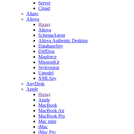
Server
Cloud
Altaro
Altova
Назад
Altova
SchemaAgent
Altova Authentic Desktop
DatabaseSpy
DiffDog
Mapforce
MissionKit
Stylevision
Umodel
XMLSpy
AnyDesk
Apple
Назад
Apple
MacBook
MacBook Air
MacBook Pro
Mac mini
iMac
iMac Pro