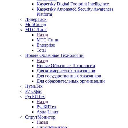
Kaspersky Digital Footprint Intelligence
Kaspersky Automated Security Awareness
Platform
ЛидерТаск
МойСклад
МТС Линк
Назад
МТС Линк
Enterprise
Total
Новые Облачные Технологии
Назад
Новые Облачные Технологии
Для коммерческих заказчиков
Для государственных заказчиков
Для образовательных организаций
НумаТех
Р7-Офис
РусБИТех
Назад
РусБИТех
Astra Linux
СпрутМонитор
Назад
СпрутМонитор