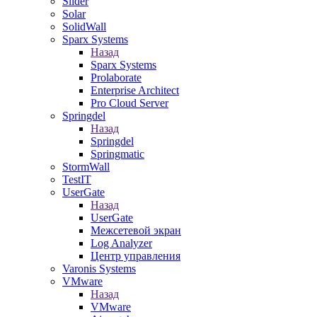
Slider
Solar
SolidWall
Sparx Systems
Назад
Sparx Systems
Prolaborate
Enterprise Architect
Pro Cloud Server
Springdel
Назад
Springdel
Springmatic
StormWall
TestIT
UserGate
Назад
UserGate
Межсетевой экран
Log Analyzer
Центр управления
Varonis Systems
VMware
Назад
VMware