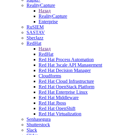
RealityCapture
Назад
RealityCapture
Enterprise
RuSIEM
SASTAV
SberJazz
RedHat
Назад
RedHat
Red Hat Process Automation
Red Hat 3scale API Management
Red Hat Decision Manager
Cloudforms
Red Hat Cloud Infrastructure
Red Hat OpenStack Platform
Red Hat Enterprise Linux
Red Hat Middleware
Red Hat Jboss
Red Hat OpenShift
Red Hat Virtualization
Senhasegura
Shutterstock
Slack