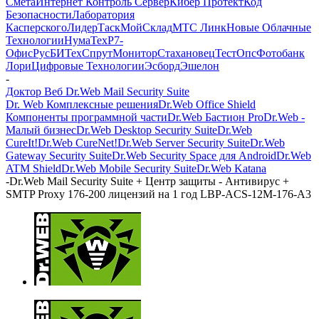
Смета
Интернет Контроль Сервер
Кибер Протект
Код
Безопасности
Лаборатория
Касперского
ЛидерТаск
МойСклад
МТС Линк
Новые Облачные
Технологии
НумаТех
Р7-
Офис
РусБИТех
СпрутМонитор
Стахановец
ТестОпс
Фотобанк
Лори
Цифровые Технологии
Эсборд
Эшелон
-
Доктор Веб Dr.Web Mail Security Suite
Dr. Web Комплексные решения
Dr.Web Office Shield
Компоненты программной части
Dr.Web Бастион Pro
Dr.Web -
Малый бизнес
Dr.Web Desktop Security Suite
Dr.Web
CureIt!
Dr.Web CureNet!
Dr.Web Server Security Suite
Dr.Web
Gateway Security Suite
Dr.Web Security Space для Android
Dr.Web
ATM Shield
Dr.Web Mobile Security Suite
Dr.Web Katana
-
Dr.Web Mail Security Suite + Центр защиты - Антивирус +
SMTP Proxy 176-200 лицензий на 1 год LBP-ACS-12M-176-A3