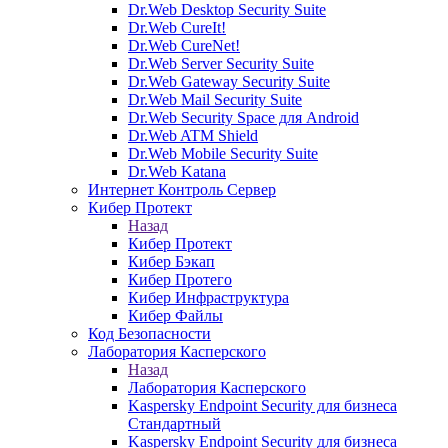
Dr.Web Desktop Security Suite
Dr.Web CureIt!
Dr.Web CureNet!
Dr.Web Server Security Suite
Dr.Web Gateway Security Suite
Dr.Web Mail Security Suite
Dr.Web Security Space для Android
Dr.Web ATM Shield
Dr.Web Mobile Security Suite
Dr.Web Katana
Интернет Контроль Сервер
Кибер Протект
Назад
Кибер Протект
Кибер Бэкап
Кибер Протего
Кибер Инфраструктура
Кибер Файлы
Код Безопасности
Лаборатория Касперского
Назад
Лаборатория Касперского
Kaspersky Endpoint Security для бизнеса
Стандартный
Kaspersky Endpoint Security для бизнеса