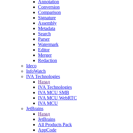
Annotation
Conversion
Comparison
Signature
Assembly
Metadata
Search
Parser
Watermark
Editor
Merger
Redaction
Ideco
InfoWatch
IVA Technologies
Назад
IVA Technologies
IVA MCU SMB
IVA MCU WebRTC
IVA MCU
JetBrains
Назад
JetBrains
All Products Pack
AppCode