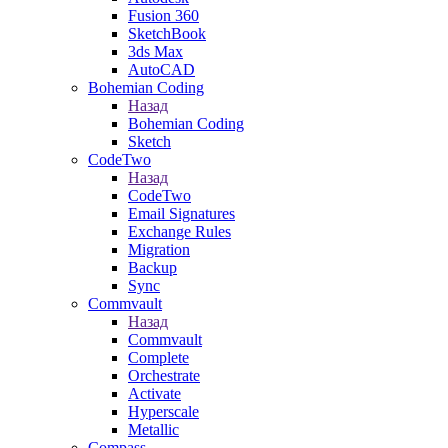
Fusion 360
SketchBook
3ds Max
AutoCAD
Bohemian Coding
Назад
Bohemian Coding
Sketch
CodeTwo
Назад
CodeTwo
Email Signatures
Exchange Rules
Migration
Backup
Sync
Commvault
Назад
Commvault
Complete
Orchestrate
Activate
Hyperscale
Metallic
Compass