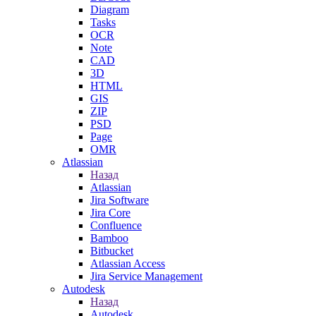
Diagram
Tasks
OCR
Note
CAD
3D
HTML
GIS
ZIP
PSD
Page
OMR
Atlassian
Назад
Atlassian
Jira Software
Jira Core
Confluence
Bamboo
Bitbucket
Atlassian Access
Jira Service Management
Autodesk
Назад
Autodesk