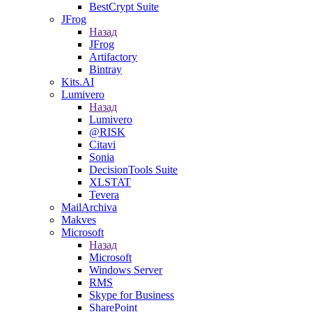
BestCrypt Suite
JFrog
Назад
JFrog
Artifactory
Bintray
Kits.AI
Lumivero
Назад
Lumivero
@RISK
Citavi
Sonia
DecisionTools Suite
XLSTAT
Tevera
MailArchiva
Makves
Microsoft
Назад
Microsoft
Windows Server
RMS
Skype for Business
SharePoint