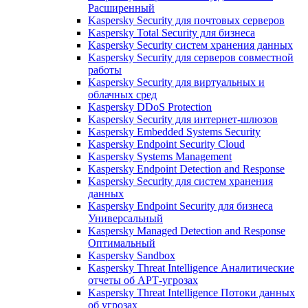
Расширенный
Kaspersky Security для почтовых серверов
Kaspersky Total Security для бизнеса
Kaspersky Security систем хранения данных
Kaspersky Security для серверов совместной
работы
Kaspersky Security для виртуальных и
облачных сред
Kaspersky DDoS Protection
Kaspersky Security для интернет-шлюзов
Kaspersky Embedded Systems Security
Kaspersky Endpoint Security Cloud
Kaspersky Systems Management
Kaspersky Endpoint Detection and Response
Kaspersky Security для систем хранения
данных
Kaspersky Endpoint Security для бизнеса
Универсальный
Kaspersky Managed Detection and Response
Оптимальный
Kaspersky Sandbox
Kaspersky Threat Intelligence Аналитические
отчеты об АРТ-угрозах
Kaspersky Threat Intelligence Потоки данных
об угрозах