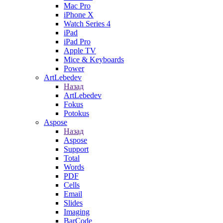
Mac Pro
iPhone X
Watch Series 4
iPad
iPad Pro
Apple TV
Mice & Keyboards
Power
ArtLebedev
Назад
ArtLebedev
Fokus
Potokus
Aspose
Назад
Aspose
Support
Total
Words
PDF
Cells
Email
Slides
Imaging
BarCode