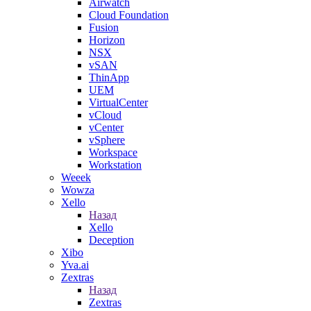
Airwatch
Cloud Foundation
Fusion
Horizon
NSX
vSAN
ThinApp
UEM
VirtualCenter
vCloud
vCenter
vSphere
Workspace
Workstation
Weeek
Wowza
Xello
Назад
Xello
Deception
Xibo
Yva.ai
Zextras
Назад
Zextras