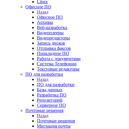
Linux
Офисное ПО
Назад
Офисное ПО
Архивы
Веб-разработка
Видеоплееры
Видеоредакторы
Запись дисков
Отправка факсов
Прикладное ПО
Работа с документами
Система Телефонии
Текстовые редакторы
ПО для разработки
Назад
ПО для разработки
Базы данных
Разработка ПО
Репозиторий
Серверное ПО
Почтовые решения
Назад
Почтовые решения
Миграция почты