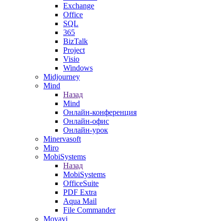
Exchange
Office
SQL
365
BizTalk
Project
Visio
Windows
Midjourney
Mind
Назад
Mind
Онлайн-конференция
Онлайн-офис
Онлайн-урок
Minervasoft
Miro
MobiSystems
Назад
MobiSystems
OfficeSuite
PDF Extra
Aqua Mail
File Commander
Movavi