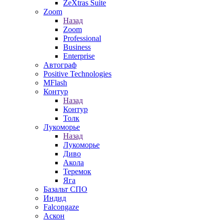
ZeXtras Suite
Zoom
Назад
Zoom
Professional
Business
Enterprise
Автограф
Positive Technologies
MFlash
Контур
Назад
Контур
Толк
Лукоморье
Назад
Лукоморье
Диво
Акола
Теремок
Яга
Базальт СПО
Индид
Falcongaze
Аскон