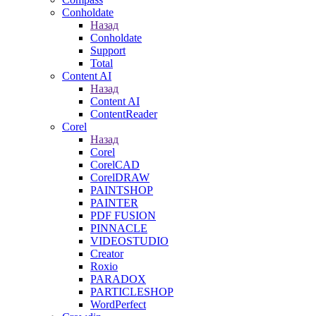
Conholdate
Назад
Conholdate
Support
Total
Content AI
Назад
Content AI
ContentReader
Corel
Назад
Corel
CorelCAD
CorelDRAW
PAINTSHOP
PAINTER
PDF FUSION
PINNACLE
VIDEOSTUDIO
Creator
Roxio
PARADOX
PARTICLESHOP
WordPerfect