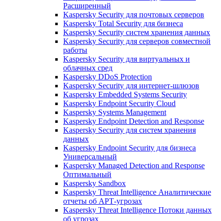
Расширенный
Kaspersky Security для почтовых серверов
Kaspersky Total Security для бизнеса
Kaspersky Security систем хранения данных
Kaspersky Security для серверов совместной
работы
Kaspersky Security для виртуальных и
облачных сред
Kaspersky DDoS Protection
Kaspersky Security для интернет-шлюзов
Kaspersky Embedded Systems Security
Kaspersky Endpoint Security Cloud
Kaspersky Systems Management
Kaspersky Endpoint Detection and Response
Kaspersky Security для систем хранения
данных
Kaspersky Endpoint Security для бизнеса
Универсальный
Kaspersky Managed Detection and Response
Оптимальный
Kaspersky Sandbox
Kaspersky Threat Intelligence Аналитические
отчеты об АРТ-угрозах
Kaspersky Threat Intelligence Потоки данных
об угрозах