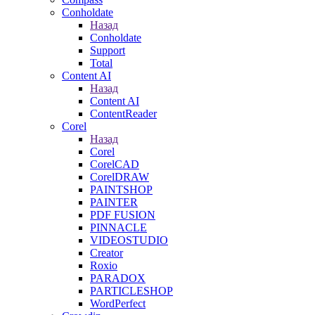
Conholdate
Назад
Conholdate
Support
Total
Content AI
Назад
Content AI
ContentReader
Corel
Назад
Corel
CorelCAD
CorelDRAW
PAINTSHOP
PAINTER
PDF FUSION
PINNACLE
VIDEOSTUDIO
Creator
Roxio
PARADOX
PARTICLESHOP
WordPerfect