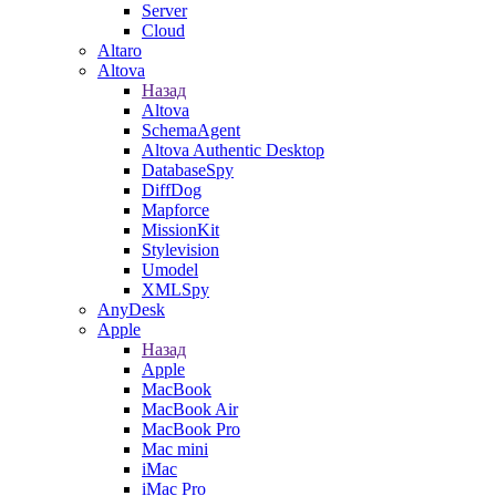
Server
Cloud
Altaro
Altova
Назад
Altova
SchemaAgent
Altova Authentic Desktop
DatabaseSpy
DiffDog
Mapforce
MissionKit
Stylevision
Umodel
XMLSpy
AnyDesk
Apple
Назад
Apple
MacBook
MacBook Air
MacBook Pro
Mac mini
iMac
iMac Pro