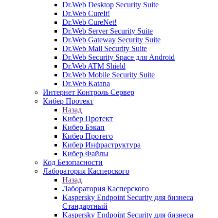
Dr.Web Desktop Security Suite
Dr.Web CureIt!
Dr.Web CureNet!
Dr.Web Server Security Suite
Dr.Web Gateway Security Suite
Dr.Web Mail Security Suite
Dr.Web Security Space для Android
Dr.Web ATM Shield
Dr.Web Mobile Security Suite
Dr.Web Katana
Интернет Контроль Сервер
Кибер Протект
Назад
Кибер Протект
Кибер Бэкап
Кибер Протего
Кибер Инфраструктура
Кибер Файлы
Код Безопасности
Лаборатория Касперского
Назад
Лаборатория Касперского
Kaspersky Endpoint Security для бизнеса
Стандартный
Kaspersky Endpoint Security для бизнеса