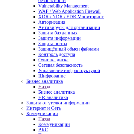
безопасности
Vulnerability Management
WAF / Web Application Firewall
XDR / NDR / EDR Мониторинг
Авторизация
Антивирусы для организаций
Защита баз данных
Защита информации
Защита почты
Защищённый обмен файлами
Контроль доступа
Очистка диска
Сетевая безопасность
Управление инфраструктурой
Шифрование
Бизнес аналитика
Назад
Бизнес аналитика
HR-аналитика
Защита от утечки информации
Интернет и Сеть
Коммуникации
Назад
Коммуникации
ВКС