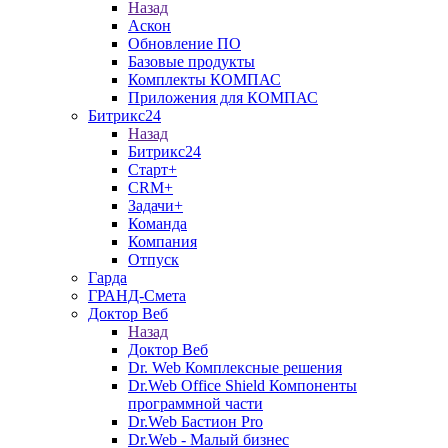
Назад
Аскон
Обновление ПО
Базовые продукты
Комплекты КОМПАС
Приложения для КОМПАС
Битрикс24
Назад
Битрикс24
Старт+
CRM+
Задачи+
Команда
Компания
Отпуск
Гарда
ГРАНД-Смета
Доктор Веб
Назад
Доктор Веб
Dr. Web Комплексные решения
Dr.Web Office Shield Компоненты
программной части
Dr.Web Бастион Pro
Dr.Web - Малый бизнес