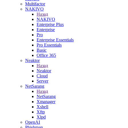
Multifactor
NAKIVO
Назад
NAKIVO
Enterprise Plus
Enterprise
Pro
Enterprise Essentials
Pro Essentials
Basic
Office 365
Neaktor
Назад
Neaktor
Cloud
Server
NetSarang
Назад
NetSarang
Xmanager
Xshell
Xftp
Xlpd
OpenAI
Phishman