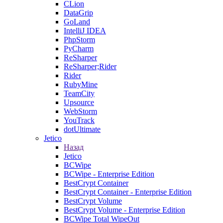
CLion
DataGrip
GoLand
IntelliJ IDEA
PhpStorm
PyCharm
ReSharper
ReSharper;Rider
Rider
RubyMine
TeamCity
Upsource
WebStorm
YouTrack
dotUltimate
Jetico
Назад
Jetico
BCWipe
BCWipe - Enterprise Edition
BestCrypt Container
BestCrypt Container - Enterprise Edition
BestCrypt Volume
BestCrypt Volume - Enterprise Edition
BCWipe Total WipeOut