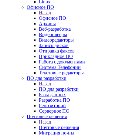
Linux
Офисное ПО
Назад
Офисное ПО
Архивы
Веб-разработка
Видеоплееры
Видеоредакторы
Запись дисков
Отправка факсов
Прикладное ПО
Работа с документами
Система Телефонии
Текстовые редакторы
ПО для разработки
Назад
ПО для разработки
Базы данных
Разработка ПО
Репозиторий
Серверное ПО
Почтовые решения
Назад
Почтовые решения
Миграция почты