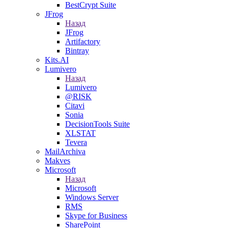
BestCrypt Suite
JFrog
Назад
JFrog
Artifactory
Bintray
Kits.AI
Lumivero
Назад
Lumivero
@RISK
Citavi
Sonia
DecisionTools Suite
XLSTAT
Tevera
MailArchiva
Makves
Microsoft
Назад
Microsoft
Windows Server
RMS
Skype for Business
SharePoint