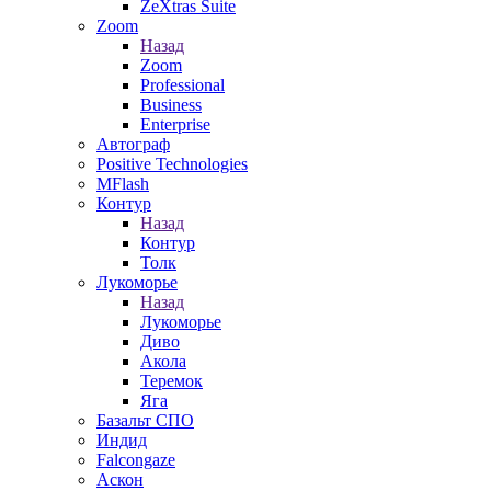
ZeXtras Suite
Zoom
Назад
Zoom
Professional
Business
Enterprise
Автограф
Positive Technologies
MFlash
Контур
Назад
Контур
Толк
Лукоморье
Назад
Лукоморье
Диво
Акола
Теремок
Яга
Базальт СПО
Индид
Falcongaze
Аскон