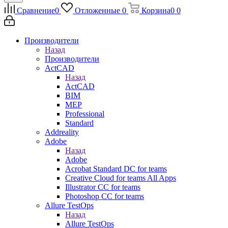
Сравнение
0
Отложенные
0
Корзина
0
0
Производители
Назад
Производители
ActCAD
Назад
ActCAD
BIM
MEP
Professional
Standard
Addreality
Adobe
Назад
Adobe
Acrobat Standard DC for teams
Creative Cloud for teams All Apps
Illustrator CC for teams
Photoshop CC for teams
Allure TestOps
Назад
Allure TestOps