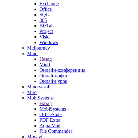
Exchange
Office
SQL
365
BizTalk
Project
Visio
Windows
Midjourney
Mind
Назад
Mind
Онлайн-конференция
Онлайн-офис
Онлайн-урок
Minervasoft
Miro
MobiSystems
Назад
MobiSystems
OfficeSuite
PDF Extra
Aqua Mail
File Commander
Movavi