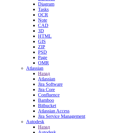
Diagram
Tasks
OCR
Note
CAD
3D
HTML
GIS
ZIP
PSD
Page
OMR
Atlassian
Назад
Atlassian
Jira Software
Jira Core
Confluence
Bamboo
Bitbucket
Atlassian Access
Jira Service Management
Autodesk
Назад
Autodesk