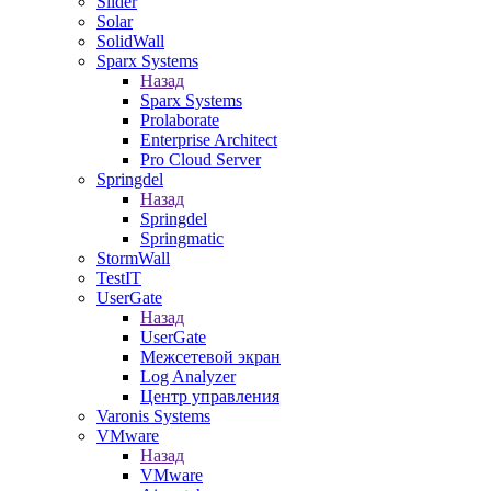
Slider
Solar
SolidWall
Sparx Systems
Назад
Sparx Systems
Prolaborate
Enterprise Architect
Pro Cloud Server
Springdel
Назад
Springdel
Springmatic
StormWall
TestIT
UserGate
Назад
UserGate
Межсетевой экран
Log Analyzer
Центр управления
Varonis Systems
VMware
Назад
VMware