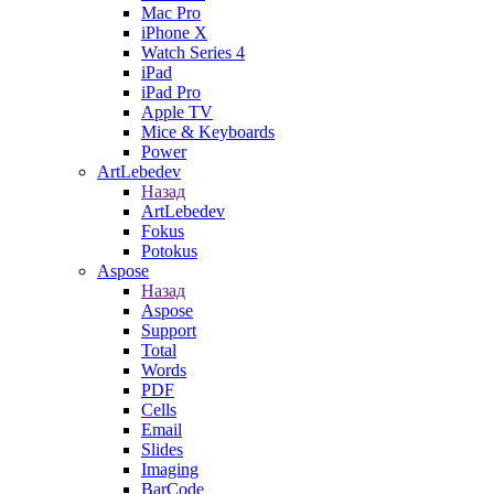
Mac Pro
iPhone X
Watch Series 4
iPad
iPad Pro
Apple TV
Mice & Keyboards
Power
ArtLebedev
Назад
ArtLebedev
Fokus
Potokus
Aspose
Назад
Aspose
Support
Total
Words
PDF
Cells
Email
Slides
Imaging
BarCode