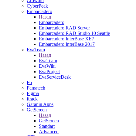
Crowdin
CyberPeak
Embarcadero
Назад
Embarcadero
Embarcadero RAD Server
Embarcadero RAD Studio 10 Seattle
Embarcadero InterBase XE7
Embarcadero InterBase 2017
EvaTeam
Назад
EvaTeam
EvaWiki
EvaProject
EvaServiceDesk
F6
Famatech
Figma
ftrack
Garanin Apps
GetScreen
Назад
GetScreen
Standart
Advanced