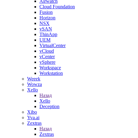
Airwatch
Cloud Foundation
Fusion
Horizon
NSX
vSAN
ThinApp
UEM
VirtualCenter
vCloud
vCenter
vSphere
Workspace
Workstation
Weeek
Wowza
Xello
Назад
Xello
Deception
Xibo
Yva.ai
Zextras
Назад
Zextras