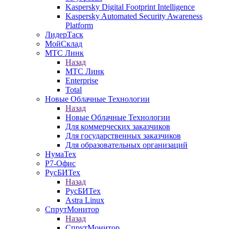
Kaspersky Digital Footprint Intelligence
Kaspersky Automated Security Awareness
Platform
ЛидерТаск
МойСклад
МТС Линк
Назад
МТС Линк
Enterprise
Total
Новые Облачные Технологии
Назад
Новые Облачные Технологии
Для коммерческих заказчиков
Для государственных заказчиков
Для образовательных организаций
НумаТех
Р7-Офис
РусБИТех
Назад
РусБИТех
Astra Linux
СпрутМонитор
Назад
СпрутМонитор