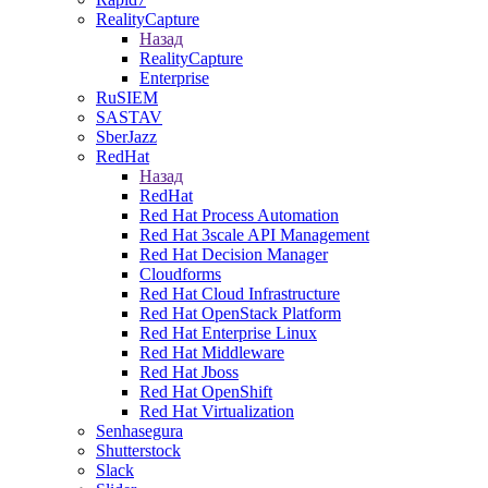
RealityCapture
Назад
RealityCapture
Enterprise
RuSIEM
SASTAV
SberJazz
RedHat
Назад
RedHat
Red Hat Process Automation
Red Hat 3scale API Management
Red Hat Decision Manager
Cloudforms
Red Hat Cloud Infrastructure
Red Hat OpenStack Platform
Red Hat Enterprise Linux
Red Hat Middleware
Red Hat Jboss
Red Hat OpenShift
Red Hat Virtualization
Senhasegura
Shutterstock
Slack