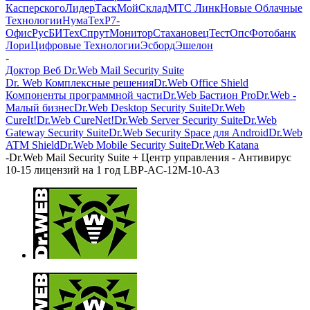
Касперского
ЛидерТаск
МойСклад
МТС Линк
Новые Облачные
Технологии
НумаТех
Р7-
Офис
РусБИТех
СпрутМонитор
Стахановец
ТестОпс
Фотобанк
Лори
Цифровые Технологии
Эсборд
Эшелон
-
Доктор Веб Dr.Web Mail Security Suite
Dr. Web Комплексные решения
Dr.Web Office Shield
Компоненты программной части
Dr.Web Бастион Pro
Dr.Web -
Малый бизнес
Dr.Web Desktop Security Suite
Dr.Web
CureIt!
Dr.Web CureNet!
Dr.Web Server Security Suite
Dr.Web
Gateway Security Suite
Dr.Web Security Space для Android
Dr.Web
ATM Shield
Dr.Web Mobile Security Suite
Dr.Web Katana
-
Dr.Web Mail Security Suite + Центр управления - Антивирус
10-15 лицензий на 1 год LBP-AC-12M-10-A3