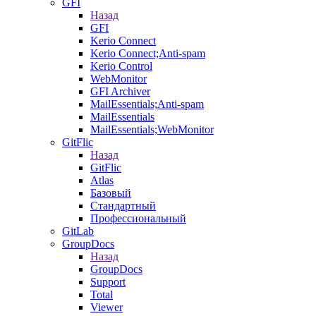
GFI
Назад
GFI
Kerio Connect
Kerio Connect;Anti-spam
Kerio Control
WebMonitor
GFI Archiver
MailEssentials;Anti-spam
MailEssentials
MailEssentials;WebMonitor
GitFlic
Назад
GitFlic
Atlas
Базовый
Стандартный
Профессиональный
GitLab
GroupDocs
Назад
GroupDocs
Support
Total
Viewer