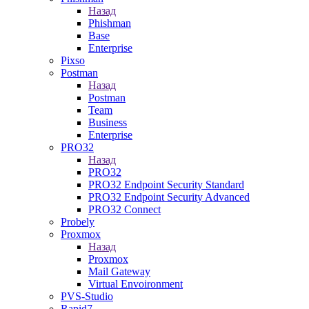
Назад
Phishman
Base
Enterprise
Pixso
Postman
Назад
Postman
Team
Business
Enterprise
PRO32
Назад
PRO32
PRO32 Endpoint Security Standard
PRO32 Endpoint Security Advanced
PRO32 Connect
Probely
Proxmox
Назад
Proxmox
Mail Gateway
Virtual Envoironment
PVS-Studio
Rapid7