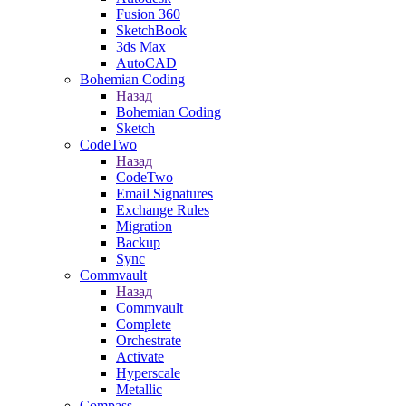
Fusion 360
SketchBook
3ds Max
AutoCAD
Bohemian Coding
Назад
Bohemian Coding
Sketch
CodeTwo
Назад
CodeTwo
Email Signatures
Exchange Rules
Migration
Backup
Sync
Commvault
Назад
Commvault
Complete
Orchestrate
Activate
Hyperscale
Metallic
Compass