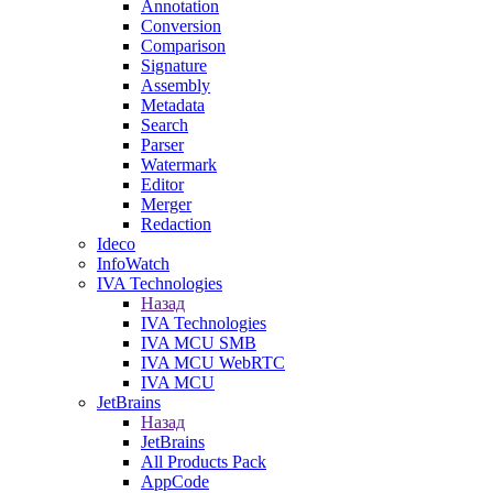
Annotation
Conversion
Comparison
Signature
Assembly
Metadata
Search
Parser
Watermark
Editor
Merger
Redaction
Ideco
InfoWatch
IVA Technologies
Назад
IVA Technologies
IVA MCU SMB
IVA MCU WebRTC
IVA MCU
JetBrains
Назад
JetBrains
All Products Pack
AppCode