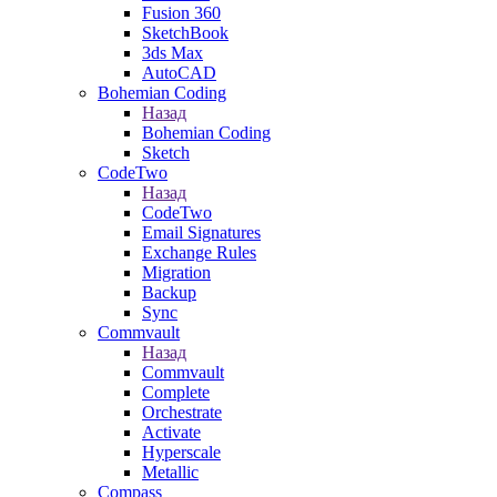
Fusion 360
SketchBook
3ds Max
AutoCAD
Bohemian Coding
Назад
Bohemian Coding
Sketch
CodeTwo
Назад
CodeTwo
Email Signatures
Exchange Rules
Migration
Backup
Sync
Commvault
Назад
Commvault
Complete
Orchestrate
Activate
Hyperscale
Metallic
Compass