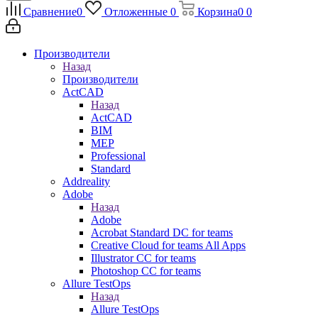
Сравнение
0
Отложенные
0
Корзина
0
0
Производители
Назад
Производители
ActCAD
Назад
ActCAD
BIM
MEP
Professional
Standard
Addreality
Adobe
Назад
Adobe
Acrobat Standard DC for teams
Creative Cloud for teams All Apps
Illustrator CC for teams
Photoshop CC for teams
Allure TestOps
Назад
Allure TestOps