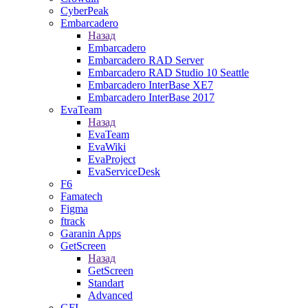
CyberPeak
Embarcadero
Назад
Embarcadero
Embarcadero RAD Server
Embarcadero RAD Studio 10 Seattle
Embarcadero InterBase XE7
Embarcadero InterBase 2017
EvaTeam
Назад
EvaTeam
EvaWiki
EvaProject
EvaServiceDesk
F6
Famatech
Figma
ftrack
Garanin Apps
GetScreen
Назад
GetScreen
Standart
Advanced
GFI