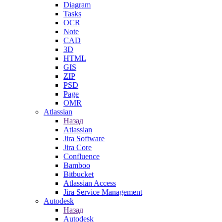
Diagram
Tasks
OCR
Note
CAD
3D
HTML
GIS
ZIP
PSD
Page
OMR
Atlassian
Назад
Atlassian
Jira Software
Jira Core
Confluence
Bamboo
Bitbucket
Atlassian Access
Jira Service Management
Autodesk
Назад
Autodesk