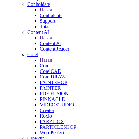
Conholdate
Назад
Conholdate
Support
Total
Content AI
Назад
Content AI
ContentReader
Corel
Назад
Corel
CorelCAD
CorelDRAW
PAINTSHOP
PAINTER
PDF FUSION
PINNACLE
VIDEOSTUDIO
Creator
Roxio
PARADOX
PARTICLESHOP
WordPerfect
Crowdin