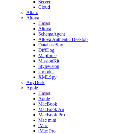
Server
Cloud
Altaro
Altova
Назад
Altova
SchemaAgent
Altova Authentic Desktop
DatabaseSpy
DiffDog
Mapforce
MissionKit
Stylevision
Umodel
XMLSpy
AnyDesk
Apple
Назад
Apple
MacBook
MacBook Air
MacBook Pro
Mac mini
iMac
iMac Pro