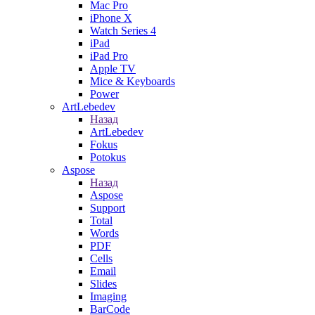
Mac Pro
iPhone X
Watch Series 4
iPad
iPad Pro
Apple TV
Mice & Keyboards
Power
ArtLebedev
Назад
ArtLebedev
Fokus
Potokus
Aspose
Назад
Aspose
Support
Total
Words
PDF
Cells
Email
Slides
Imaging
BarCode