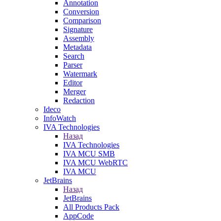
Annotation
Conversion
Comparison
Signature
Assembly
Metadata
Search
Parser
Watermark
Editor
Merger
Redaction
Ideco
InfoWatch
IVA Technologies
Назад
IVA Technologies
IVA MCU SMB
IVA MCU WebRTC
IVA MCU
JetBrains
Назад
JetBrains
All Products Pack
AppCode