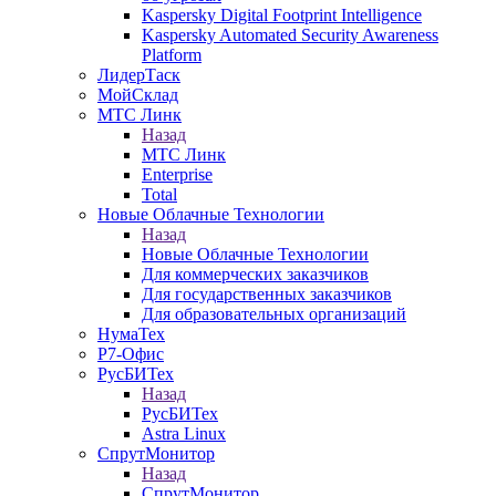
Kaspersky Digital Footprint Intelligence
Kaspersky Automated Security Awareness
Platform
ЛидерТаск
МойСклад
МТС Линк
Назад
МТС Линк
Enterprise
Total
Новые Облачные Технологии
Назад
Новые Облачные Технологии
Для коммерческих заказчиков
Для государственных заказчиков
Для образовательных организаций
НумаТех
Р7-Офис
РусБИТех
Назад
РусБИТех
Astra Linux
СпрутМонитор
Назад
СпрутМонитор