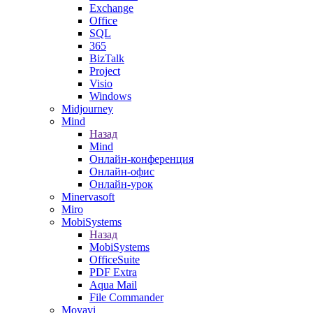
Exchange
Office
SQL
365
BizTalk
Project
Visio
Windows
Midjourney
Mind
Назад
Mind
Онлайн-конференция
Онлайн-офис
Онлайн-урок
Minervasoft
Miro
MobiSystems
Назад
MobiSystems
OfficeSuite
PDF Extra
Aqua Mail
File Commander
Movavi