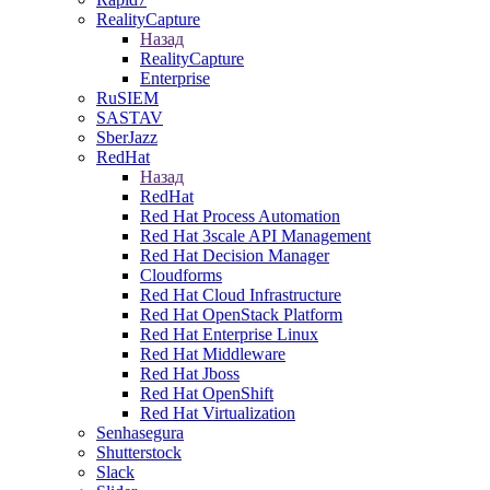
RealityCapture
Назад
RealityCapture
Enterprise
RuSIEM
SASTAV
SberJazz
RedHat
Назад
RedHat
Red Hat Process Automation
Red Hat 3scale API Management
Red Hat Decision Manager
Cloudforms
Red Hat Cloud Infrastructure
Red Hat OpenStack Platform
Red Hat Enterprise Linux
Red Hat Middleware
Red Hat Jboss
Red Hat OpenShift
Red Hat Virtualization
Senhasegura
Shutterstock
Slack