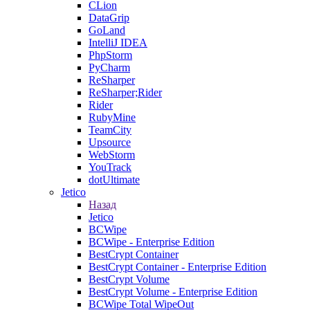
CLion
DataGrip
GoLand
IntelliJ IDEA
PhpStorm
PyCharm
ReSharper
ReSharper;Rider
Rider
RubyMine
TeamCity
Upsource
WebStorm
YouTrack
dotUltimate
Jetico
Назад
Jetico
BCWipe
BCWipe - Enterprise Edition
BestCrypt Container
BestCrypt Container - Enterprise Edition
BestCrypt Volume
BestCrypt Volume - Enterprise Edition
BCWipe Total WipeOut