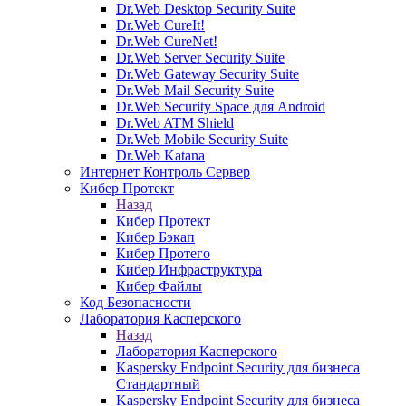
Dr.Web Desktop Security Suite
Dr.Web CureIt!
Dr.Web CureNet!
Dr.Web Server Security Suite
Dr.Web Gateway Security Suite
Dr.Web Mail Security Suite
Dr.Web Security Space для Android
Dr.Web ATM Shield
Dr.Web Mobile Security Suite
Dr.Web Katana
Интернет Контроль Сервер
Кибер Протект
Назад
Кибер Протект
Кибер Бэкап
Кибер Протего
Кибер Инфраструктура
Кибер Файлы
Код Безопасности
Лаборатория Касперского
Назад
Лаборатория Касперского
Kaspersky Endpoint Security для бизнеса
Стандартный
Kaspersky Endpoint Security для бизнеса