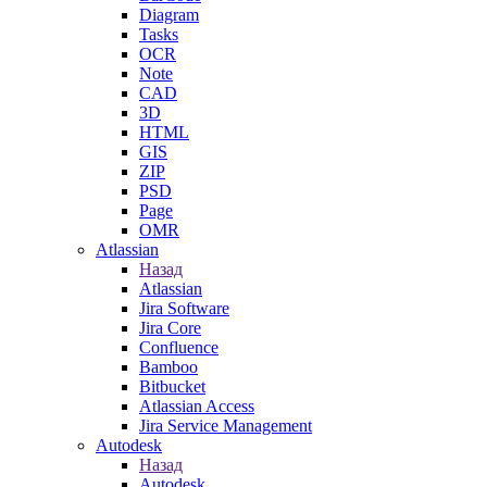
Diagram
Tasks
OCR
Note
CAD
3D
HTML
GIS
ZIP
PSD
Page
OMR
Atlassian
Назад
Atlassian
Jira Software
Jira Core
Confluence
Bamboo
Bitbucket
Atlassian Access
Jira Service Management
Autodesk
Назад
Autodesk