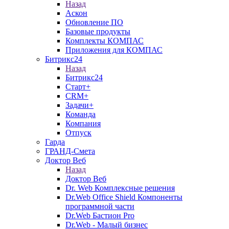
Назад
Аскон
Обновление ПО
Базовые продукты
Комплекты КОМПАС
Приложения для КОМПАС
Битрикс24
Назад
Битрикс24
Старт+
CRM+
Задачи+
Команда
Компания
Отпуск
Гарда
ГРАНД-Смета
Доктор Веб
Назад
Доктор Веб
Dr. Web Комплексные решения
Dr.Web Office Shield Компоненты
программной части
Dr.Web Бастион Pro
Dr.Web - Малый бизнес