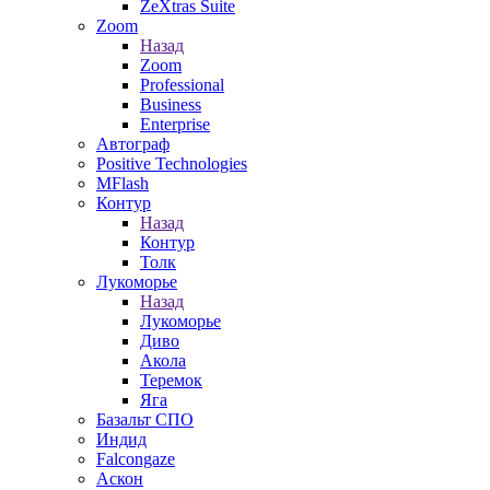
ZeXtras Suite
Zoom
Назад
Zoom
Professional
Business
Enterprise
Автограф
Positive Technologies
MFlash
Контур
Назад
Контур
Толк
Лукоморье
Назад
Лукоморье
Диво
Акола
Теремок
Яга
Базальт СПО
Индид
Falcongaze
Аскон