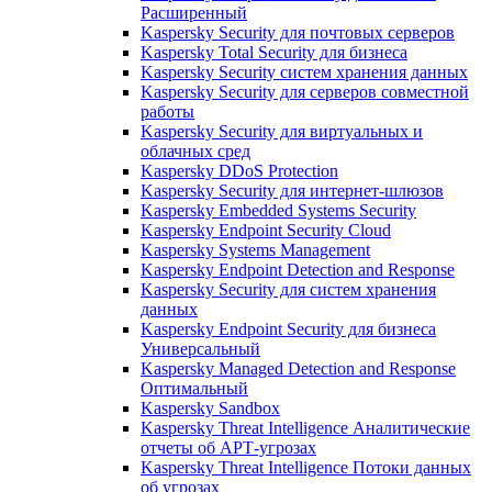
Расширенный
Kaspersky Security для почтовых серверов
Kaspersky Total Security для бизнеса
Kaspersky Security систем хранения данных
Kaspersky Security для серверов совместной
работы
Kaspersky Security для виртуальных и
облачных сред
Kaspersky DDoS Protection
Kaspersky Security для интернет-шлюзов
Kaspersky Embedded Systems Security
Kaspersky Endpoint Security Cloud
Kaspersky Systems Management
Kaspersky Endpoint Detection and Response
Kaspersky Security для систем хранения
данных
Kaspersky Endpoint Security для бизнеса
Универсальный
Kaspersky Managed Detection and Response
Оптимальный
Kaspersky Sandbox
Kaspersky Threat Intelligence Аналитические
отчеты об АРТ-угрозах
Kaspersky Threat Intelligence Потоки данных
об угрозах