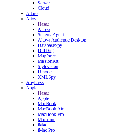
Server
Cloud
Altaro
Altova
Назад
Altova
SchemaAgent
Altova Authentic Desktop
DatabaseSpy
DiffDog
Mapforce
MissionKit
Stylevision
Umodel
XMLSpy
AnyDesk
Apple
Назад
Apple
MacBook
MacBook Air
MacBook Pro
Mac mini
iMac
iMac Pro