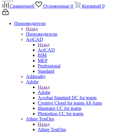
Сравнение
0
Отложенные
0
Корзина
0
0
Производители
Назад
Производители
ActCAD
Назад
ActCAD
BIM
MEP
Professional
Standard
Addreality
Adobe
Назад
Adobe
Acrobat Standard DC for teams
Creative Cloud for teams All Apps
Illustrator CC for teams
Photoshop CC for teams
Allure TestOps
Назад
Allure TestOps