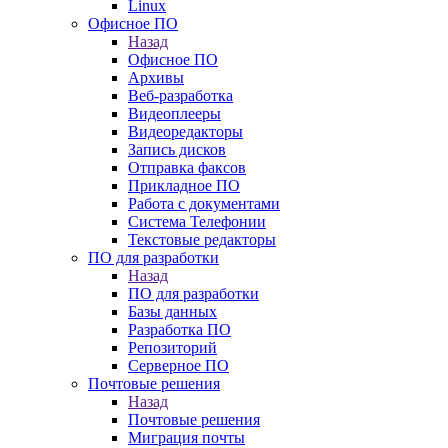
Linux
Офисное ПО
Назад
Офисное ПО
Архивы
Веб-разработка
Видеоплееры
Видеоредакторы
Запись дисков
Отправка факсов
Прикладное ПО
Работа с документами
Система Телефонии
Текстовые редакторы
ПО для разработки
Назад
ПО для разработки
Базы данных
Разработка ПО
Репозиторий
Серверное ПО
Почтовые решения
Назад
Почтовые решения
Миграция почты