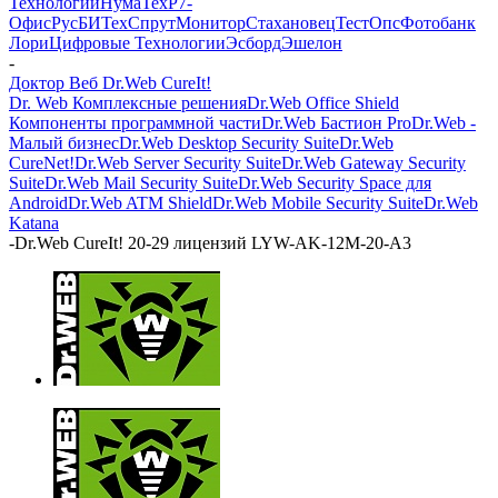
Технологии
НумаТех
Р7-
Офис
РусБИТех
СпрутМонитор
Стахановец
ТестОпс
Фотобанк
Лори
Цифровые Технологии
Эсборд
Эшелон
-
Доктор Веб Dr.Web CureIt!
Dr. Web Комплексные решения
Dr.Web Office Shield
Компоненты программной части
Dr.Web Бастион Pro
Dr.Web -
Малый бизнес
Dr.Web Desktop Security Suite
Dr.Web
CureNet!
Dr.Web Server Security Suite
Dr.Web Gateway Security
Suite
Dr.Web Mail Security Suite
Dr.Web Security Space для
Android
Dr.Web ATM Shield
Dr.Web Mobile Security Suite
Dr.Web
Katana
-
Dr.Web CureIt! 20-29 лицензий LYW-AK-12M-20-A3