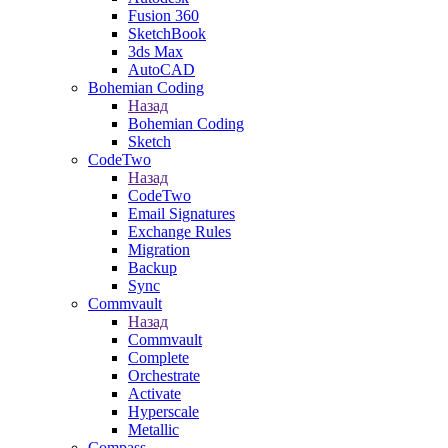
Fusion 360
SketchBook
3ds Max
AutoCAD
Bohemian Coding
Назад
Bohemian Coding
Sketch
CodeTwo
Назад
CodeTwo
Email Signatures
Exchange Rules
Migration
Backup
Sync
Commvault
Назад
Commvault
Complete
Orchestrate
Activate
Hyperscale
Metallic
Compass