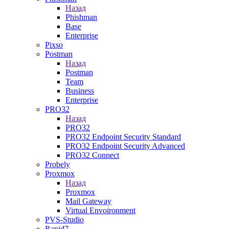
Назад
Phishman
Base
Enterprise
Pixso
Postman
Назад
Postman
Team
Business
Enterprise
PRO32
Назад
PRO32
PRO32 Endpoint Security Standard
PRO32 Endpoint Security Advanced
PRO32 Connect
Probely
Proxmox
Назад
Proxmox
Mail Gateway
Virtual Envoironment
PVS-Studio
Rapid7