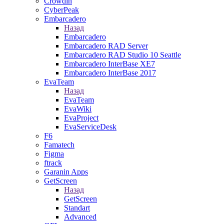
Crowdin
CyberPeak
Embarcadero
Назад
Embarcadero
Embarcadero RAD Server
Embarcadero RAD Studio 10 Seattle
Embarcadero InterBase XE7
Embarcadero InterBase 2017
EvaTeam
Назад
EvaTeam
EvaWiki
EvaProject
EvaServiceDesk
F6
Famatech
Figma
ftrack
Garanin Apps
GetScreen
Назад
GetScreen
Standart
Advanced