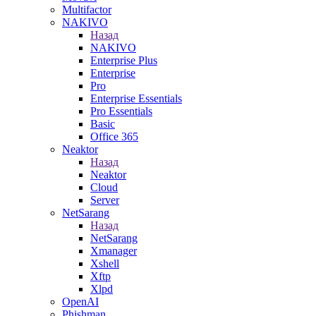
Multifactor
NAKIVO
Назад
NAKIVO
Enterprise Plus
Enterprise
Pro
Enterprise Essentials
Pro Essentials
Basic
Office 365
Neaktor
Назад
Neaktor
Cloud
Server
NetSarang
Назад
NetSarang
Xmanager
Xshell
Xftp
Xlpd
OpenAI
Phishman