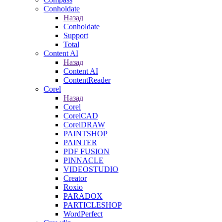
Conholdate
Назад
Conholdate
Support
Total
Content AI
Назад
Content AI
ContentReader
Corel
Назад
Corel
CorelCAD
CorelDRAW
PAINTSHOP
PAINTER
PDF FUSION
PINNACLE
VIDEOSTUDIO
Creator
Roxio
PARADOX
PARTICLESHOP
WordPerfect