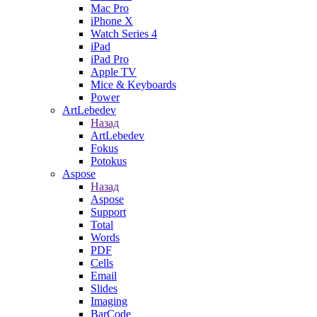
Mac Pro
iPhone X
Watch Series 4
iPad
iPad Pro
Apple TV
Mice & Keyboards
Power
ArtLebedev
Назад
ArtLebedev
Fokus
Potokus
Aspose
Назад
Aspose
Support
Total
Words
PDF
Cells
Email
Slides
Imaging
BarCode