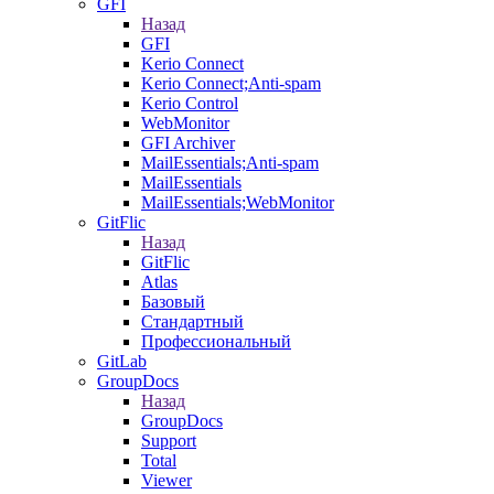
GFI
Назад
GFI
Kerio Connect
Kerio Connect;Anti-spam
Kerio Control
WebMonitor
GFI Archiver
MailEssentials;Anti-spam
MailEssentials
MailEssentials;WebMonitor
GitFlic
Назад
GitFlic
Atlas
Базовый
Стандартный
Профессиональный
GitLab
GroupDocs
Назад
GroupDocs
Support
Total
Viewer