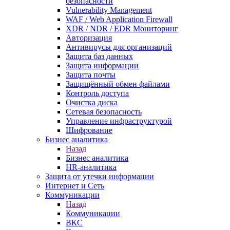
безопасности
Vulnerability Management
WAF / Web Application Firewall
XDR / NDR / EDR Мониторинг
Авторизация
Антивирусы для организаций
Защита баз данных
Защита информации
Защита почты
Защищённый обмен файлами
Контроль доступа
Очистка диска
Сетевая безопасность
Управление инфраструктурой
Шифрование
Бизнес аналитика
Назад
Бизнес аналитика
HR-аналитика
Защита от утечки информации
Интернет и Сеть
Коммуникации
Назад
Коммуникации
ВКС