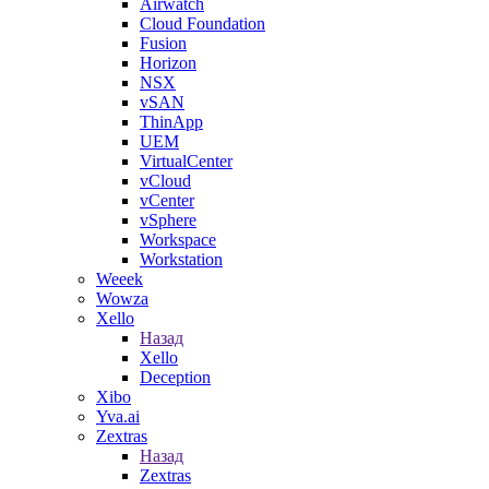
Airwatch
Cloud Foundation
Fusion
Horizon
NSX
vSAN
ThinApp
UEM
VirtualCenter
vCloud
vCenter
vSphere
Workspace
Workstation
Weeek
Wowza
Xello
Назад
Xello
Deception
Xibo
Yva.ai
Zextras
Назад
Zextras