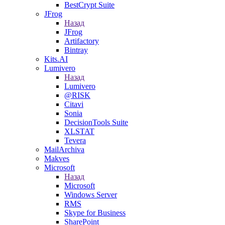
BestCrypt Suite
JFrog
Назад
JFrog
Artifactory
Bintray
Kits.AI
Lumivero
Назад
Lumivero
@RISK
Citavi
Sonia
DecisionTools Suite
XLSTAT
Tevera
MailArchiva
Makves
Microsoft
Назад
Microsoft
Windows Server
RMS
Skype for Business
SharePoint