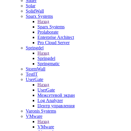
Slider
Solar
SolidWall
Sparx Systems
Назад
Sparx Systems
Prolaborate
Enterprise Architect
Pro Cloud Server
Springdel
Назад
Springdel
Springmatic
StormWall
TestIT
UserGate
Назад
UserGate
Межсетевой экран
Log Analyzer
Центр управления
Varonis Systems
VMware
Назад
VMware