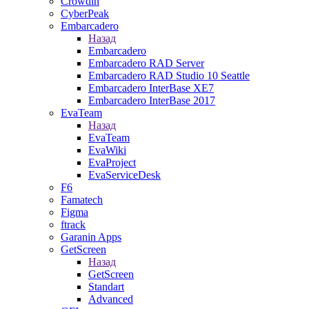
Crowdin
CyberPeak
Embarcadero
Назад
Embarcadero
Embarcadero RAD Server
Embarcadero RAD Studio 10 Seattle
Embarcadero InterBase XE7
Embarcadero InterBase 2017
EvaTeam
Назад
EvaTeam
EvaWiki
EvaProject
EvaServiceDesk
F6
Famatech
Figma
ftrack
Garanin Apps
GetScreen
Назад
GetScreen
Standart
Advanced