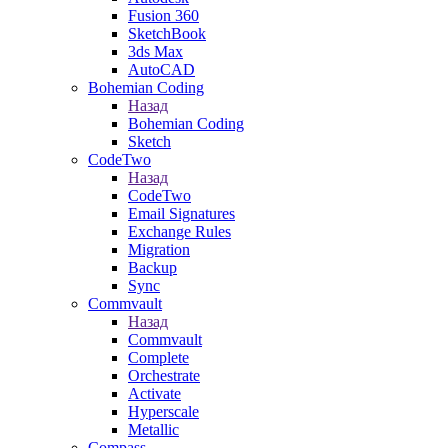
Fusion 360
SketchBook
3ds Max
AutoCAD
Bohemian Coding
Назад
Bohemian Coding
Sketch
CodeTwo
Назад
CodeTwo
Email Signatures
Exchange Rules
Migration
Backup
Sync
Commvault
Назад
Commvault
Complete
Orchestrate
Activate
Hyperscale
Metallic
Compass