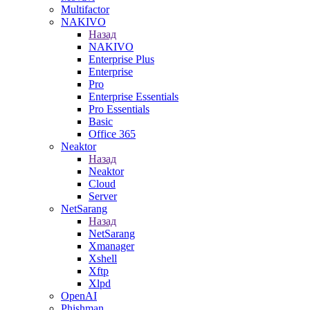
Multifactor
NAKIVO
Назад
NAKIVO
Enterprise Plus
Enterprise
Pro
Enterprise Essentials
Pro Essentials
Basic
Office 365
Neaktor
Назад
Neaktor
Cloud
Server
NetSarang
Назад
NetSarang
Xmanager
Xshell
Xftp
Xlpd
OpenAI
Phishman