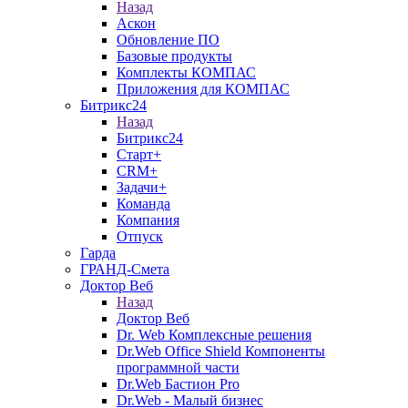
Назад
Аскон
Обновление ПО
Базовые продукты
Комплекты КОМПАС
Приложения для КОМПАС
Битрикс24
Назад
Битрикс24
Старт+
CRM+
Задачи+
Команда
Компания
Отпуск
Гарда
ГРАНД-Смета
Доктор Веб
Назад
Доктор Веб
Dr. Web Комплексные решения
Dr.Web Office Shield Компоненты
программной части
Dr.Web Бастион Pro
Dr.Web - Малый бизнес