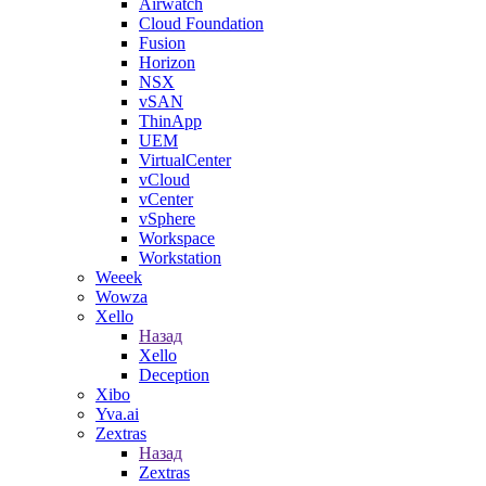
Airwatch
Cloud Foundation
Fusion
Horizon
NSX
vSAN
ThinApp
UEM
VirtualCenter
vCloud
vCenter
vSphere
Workspace
Workstation
Weeek
Wowza
Xello
Назад
Xello
Deception
Xibo
Yva.ai
Zextras
Назад
Zextras