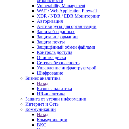
безопасности
Vulnerability Management
WAF / Web Application Firewall
XDR / NDR / EDR Мониторинг
Авторизация
Антивирусы для организаций
Защита баз данных
Защита информации
Защита почты
Защищённый обмен файлами
Контроль доступа
Очистка диска
Сетевая безопасность
Управление инфраструктурой
Шифрование
Бизнес аналитика
Назад
Бизнес аналитика
HR-аналитика
Защита от утечки информации
Интернет и Сеть
Коммуникации
Назад
Коммуникации
ВКС