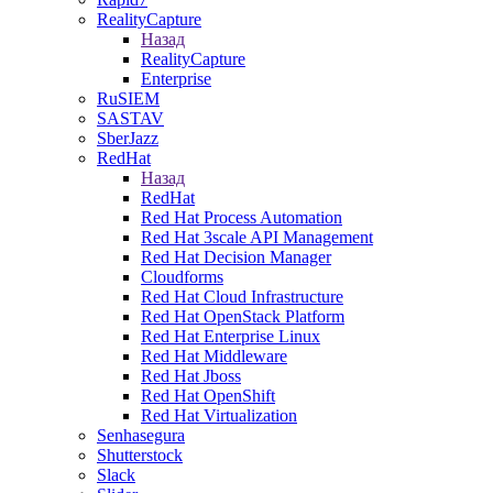
RealityCapture
Назад
RealityCapture
Enterprise
RuSIEM
SASTAV
SberJazz
RedHat
Назад
RedHat
Red Hat Process Automation
Red Hat 3scale API Management
Red Hat Decision Manager
Cloudforms
Red Hat Cloud Infrastructure
Red Hat OpenStack Platform
Red Hat Enterprise Linux
Red Hat Middleware
Red Hat Jboss
Red Hat OpenShift
Red Hat Virtualization
Senhasegura
Shutterstock
Slack