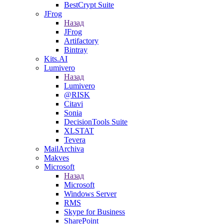
BestCrypt Suite
JFrog
Назад
JFrog
Artifactory
Bintray
Kits.AI
Lumivero
Назад
Lumivero
@RISK
Citavi
Sonia
DecisionTools Suite
XLSTAT
Tevera
MailArchiva
Makves
Microsoft
Назад
Microsoft
Windows Server
RMS
Skype for Business
SharePoint