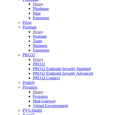
Назад
Phishman
Base
Enterprise
Pixso
Postman
Назад
Postman
Team
Business
Enterprise
PRO32
Назад
PRO32
PRO32 Endpoint Security Standard
PRO32 Endpoint Security Advanced
PRO32 Connect
Probely
Proxmox
Назад
Proxmox
Mail Gateway
Virtual Envoironment
PVS-Studio
Rapid7