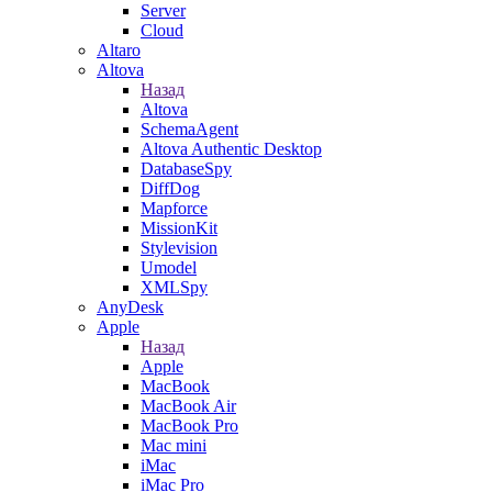
Server
Cloud
Altaro
Altova
Назад
Altova
SchemaAgent
Altova Authentic Desktop
DatabaseSpy
DiffDog
Mapforce
MissionKit
Stylevision
Umodel
XMLSpy
AnyDesk
Apple
Назад
Apple
MacBook
MacBook Air
MacBook Pro
Mac mini
iMac
iMac Pro