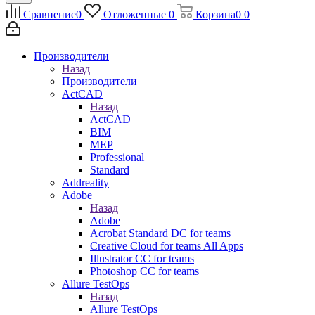
Сравнение
0
Отложенные
0
Корзина
0
0
Производители
Назад
Производители
ActCAD
Назад
ActCAD
BIM
MEP
Professional
Standard
Addreality
Adobe
Назад
Adobe
Acrobat Standard DC for teams
Creative Cloud for teams All Apps
Illustrator CC for teams
Photoshop CC for teams
Allure TestOps
Назад
Allure TestOps