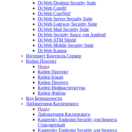
Dr.Web Desktop Security Suite
Dr.Web CureIt!
Dr.Web CureNet!
Dr.Web Server Security Suite
Dr.Web Gateway Security Suite
Dr.Web Mail Security Suite
Dr.Web Security Space для Android
Dr.Web ATM Shield
Dr.Web Mobile Security Suite
Dr.Web Katana
Интернет Контроль Сервер
Кибер Протект
Назад
Кибер Протект
Кибер Бэкап
Кибер Протего
Кибер Инфраструктура
Кибер Файлы
Код Безопасности
Лаборатория Касперского
Назад
Лаборатория Касперского
Kaspersky Endpoint Security для бизнеса
Стандартный
Kaspersky Endpoint Security для бизнеса