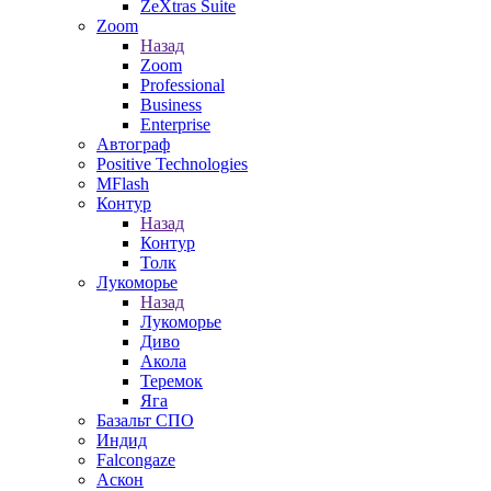
ZeXtras Suite
Zoom
Назад
Zoom
Professional
Business
Enterprise
Автограф
Positive Technologies
MFlash
Контур
Назад
Контур
Толк
Лукоморье
Назад
Лукоморье
Диво
Акола
Теремок
Яга
Базальт СПО
Индид
Falcongaze
Аскон