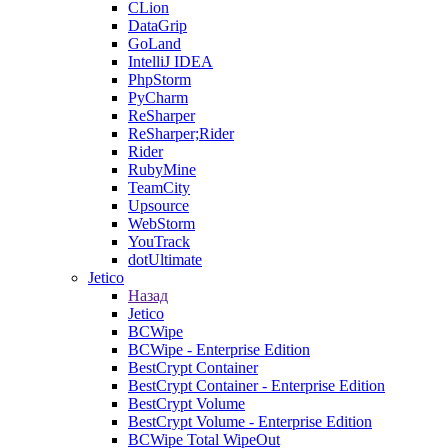
CLion
DataGrip
GoLand
IntelliJ IDEA
PhpStorm
PyCharm
ReSharper
ReSharper;Rider
Rider
RubyMine
TeamCity
Upsource
WebStorm
YouTrack
dotUltimate
Jetico
Назад
Jetico
BCWipe
BCWipe - Enterprise Edition
BestCrypt Container
BestCrypt Container - Enterprise Edition
BestCrypt Volume
BestCrypt Volume - Enterprise Edition
BCWipe Total WipeOut