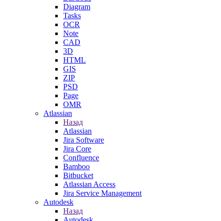
Diagram
Tasks
OCR
Note
CAD
3D
HTML
GIS
ZIP
PSD
Page
OMR
Atlassian
Назад
Atlassian
Jira Software
Jira Core
Confluence
Bamboo
Bitbucket
Atlassian Access
Jira Service Management
Autodesk
Назад
Autodesk