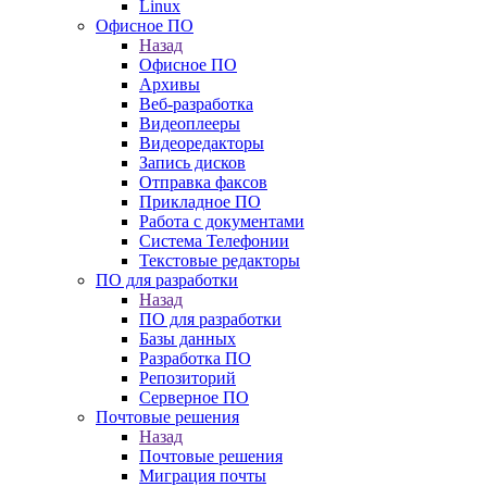
Linux
Офисное ПО
Назад
Офисное ПО
Архивы
Веб-разработка
Видеоплееры
Видеоредакторы
Запись дисков
Отправка факсов
Прикладное ПО
Работа с документами
Система Телефонии
Текстовые редакторы
ПО для разработки
Назад
ПО для разработки
Базы данных
Разработка ПО
Репозиторий
Серверное ПО
Почтовые решения
Назад
Почтовые решения
Миграция почты