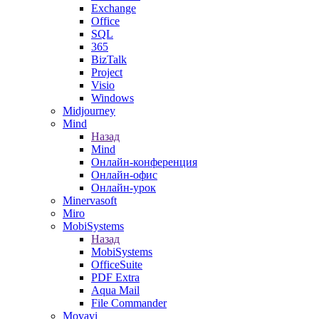
Exchange
Office
SQL
365
BizTalk
Project
Visio
Windows
Midjourney
Mind
Назад
Mind
Онлайн-конференция
Онлайн-офис
Онлайн-урок
Minervasoft
Miro
MobiSystems
Назад
MobiSystems
OfficeSuite
PDF Extra
Aqua Mail
File Commander
Movavi