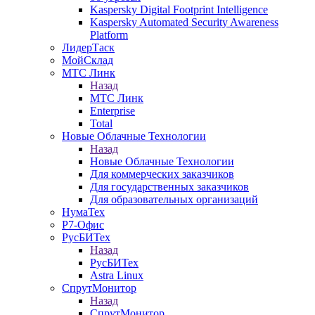
Kaspersky Digital Footprint Intelligence
Kaspersky Automated Security Awareness
Platform
ЛидерТаск
МойСклад
МТС Линк
Назад
МТС Линк
Enterprise
Total
Новые Облачные Технологии
Назад
Новые Облачные Технологии
Для коммерческих заказчиков
Для государственных заказчиков
Для образовательных организаций
НумаТех
Р7-Офис
РусБИТех
Назад
РусБИТех
Astra Linux
СпрутМонитор
Назад
СпрутМонитор