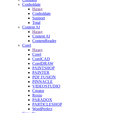
Conholdate
Назад
Conholdate
Support
Total
Content AI
Назад
Content AI
ContentReader
Corel
Назад
Corel
CorelCAD
CorelDRAW
PAINTSHOP
PAINTER
PDF FUSION
PINNACLE
VIDEOSTUDIO
Creator
Roxio
PARADOX
PARTICLESHOP
WordPerfect