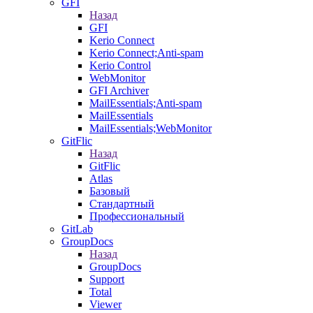
GFI
Назад
GFI
Kerio Connect
Kerio Connect;Anti-spam
Kerio Control
WebMonitor
GFI Archiver
MailEssentials;Anti-spam
MailEssentials
MailEssentials;WebMonitor
GitFlic
Назад
GitFlic
Atlas
Базовый
Стандартный
Профессиональный
GitLab
GroupDocs
Назад
GroupDocs
Support
Total
Viewer