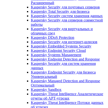
Расширенный
Kaspersky Security для почтовых серверов
Kaspersky Total Security для бизнеса
Kaspersky Security систем хранения данных
Kaspersky Security для серверов совместной
работы
Kaspersky Security для виртуальных и
облачных сред
Kaspersky DDoS Protection
Kaspersky Security для интернет-шлюзов
Kaspersky Embedded Systems Security
Kaspersky Endpoint Security Cloud
Kaspersky Systems Management
Kaspersky Endpoint Detection and Response
Kaspersky Security для систем хранения
данных
Kaspersky Endpoint Security для бизнеса
Универсальный
Kaspersky Managed Detection and Response
Оптимальный
Kaspersky Sandbox
Kaspersky Threat Intelligence Аналитические
отчеты об АРТ-угрозах
Kaspersky Threat Intelligence Потоки данных
об угрозах