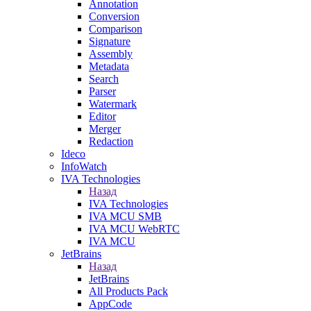
Annotation
Conversion
Comparison
Signature
Assembly
Metadata
Search
Parser
Watermark
Editor
Merger
Redaction
Ideco
InfoWatch
IVA Technologies
Назад
IVA Technologies
IVA MCU SMB
IVA MCU WebRTC
IVA MCU
JetBrains
Назад
JetBrains
All Products Pack
AppCode