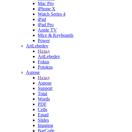
Mac Pro
iPhone X
Watch Series 4
iPad
iPad Pro
Apple TV
Mice & Keyboards
Power
ArtLebedev
Назад
ArtLebedev
Fokus
Potokus
Aspose
Назад
Aspose
Support
Total
Words
PDF
Cells
Email
Slides
Imaging
BarCode