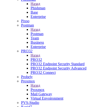
Назад
Phishman
Base
Enterprise
Pixso
Postman
Назад
Postman
Team
Business
Enterprise
PRO32
Назад
PRO32
PRO32 Endpoint Security Standard
PRO32 Endpoint Security Advanced
PRO32 Connect
Probely
Proxmox
Назад
Proxmox
Mail Gateway
Virtual Envoironment
PVS-Studio
Rapid7