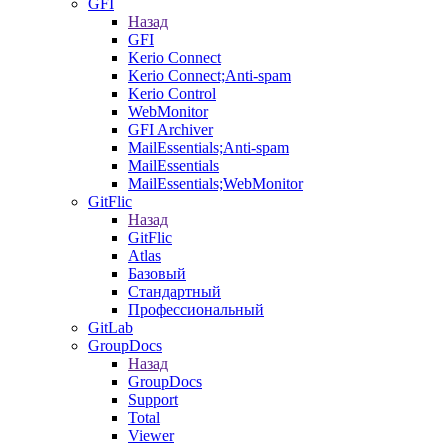
GFI
Назад
GFI
Kerio Connect
Kerio Connect;Anti-spam
Kerio Control
WebMonitor
GFI Archiver
MailEssentials;Anti-spam
MailEssentials
MailEssentials;WebMonitor
GitFlic
Назад
GitFlic
Atlas
Базовый
Стандартный
Профессиональный
GitLab
GroupDocs
Назад
GroupDocs
Support
Total
Viewer