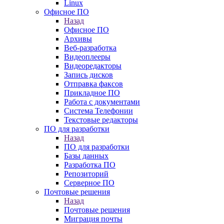
Linux
Офисное ПО
Назад
Офисное ПО
Архивы
Веб-разработка
Видеоплееры
Видеоредакторы
Запись дисков
Отправка факсов
Прикладное ПО
Работа с документами
Система Телефонии
Текстовые редакторы
ПО для разработки
Назад
ПО для разработки
Базы данных
Разработка ПО
Репозиторий
Серверное ПО
Почтовые решения
Назад
Почтовые решения
Миграция почты