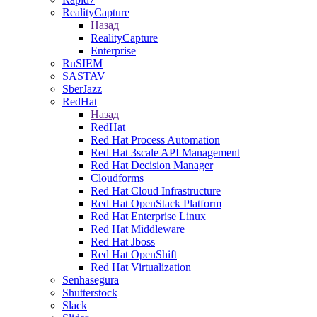
RealityCapture
Назад
RealityCapture
Enterprise
RuSIEM
SASTAV
SberJazz
RedHat
Назад
RedHat
Red Hat Process Automation
Red Hat 3scale API Management
Red Hat Decision Manager
Cloudforms
Red Hat Cloud Infrastructure
Red Hat OpenStack Platform
Red Hat Enterprise Linux
Red Hat Middleware
Red Hat Jboss
Red Hat OpenShift
Red Hat Virtualization
Senhasegura
Shutterstock
Slack