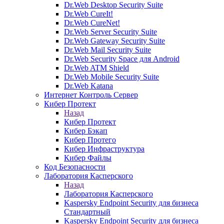
Dr.Web Desktop Security Suite
Dr.Web CureIt!
Dr.Web CureNet!
Dr.Web Server Security Suite
Dr.Web Gateway Security Suite
Dr.Web Mail Security Suite
Dr.Web Security Space для Android
Dr.Web ATM Shield
Dr.Web Mobile Security Suite
Dr.Web Katana
Интернет Контроль Сервер
Кибер Протект
Назад
Кибер Протект
Кибер Бэкап
Кибер Протего
Кибер Инфраструктура
Кибер Файлы
Код Безопасности
Лаборатория Касперского
Назад
Лаборатория Касперского
Kaspersky Endpoint Security для бизнеса
Стандартный
Kaspersky Endpoint Security для бизнеса