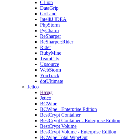
CLion
DataGrip
GoLand
IntelliJ IDEA
PhpStorm
PyCharm
ReSharper
ReSharper;Rider
Rider
RubyMine
TeamCity
Upsource
WebStorm
YouTrack
dotUltimate
Jetico
Назад
Jetico
BCWipe
BCWipe - Enterprise Edition
BestCrypt Container
BestCrypt Container - Enterprise Edition
BestCrypt Volume
BestCrypt Volume - Enterprise Edition
BCWipe Total WipeOut