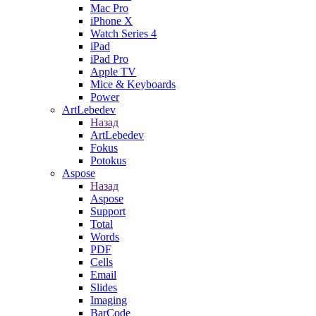
Mac Pro
iPhone X
Watch Series 4
iPad
iPad Pro
Apple TV
Mice & Keyboards
Power
ArtLebedev
Назад
ArtLebedev
Fokus
Potokus
Aspose
Назад
Aspose
Support
Total
Words
PDF
Cells
Email
Slides
Imaging
BarCode