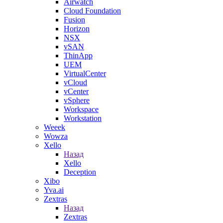
Airwatch
Cloud Foundation
Fusion
Horizon
NSX
vSAN
ThinApp
UEM
VirtualCenter
vCloud
vCenter
vSphere
Workspace
Workstation
Weeek
Wowza
Xello
Назад
Xello
Deception
Xibo
Yva.ai
Zextras
Назад
Zextras