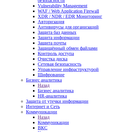
безопасности
Vulnerability Management
WAF / Web Application Firewall
XDR / NDR / EDR Мониторинг
Авторизация
Антивирусы для организаций
Защита баз данных
Защита информации
Защита почты
Защищённый обмен файлами
Контроль доступа
Очистка диска
Сетевая безопасность
Управление инфраструктурой
Шифрование
Бизнес аналитика
Назад
Бизнес аналитика
HR-аналитика
Защита от утечки информации
Интернет и Сеть
Коммуникации
Назад
Коммуникации
ВКС