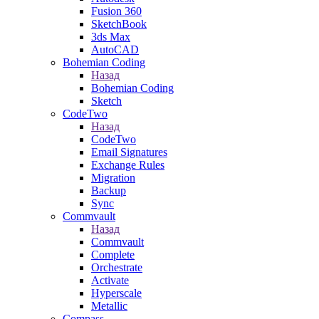
Fusion 360
SketchBook
3ds Max
AutoCAD
Bohemian Coding
Назад
Bohemian Coding
Sketch
CodeTwo
Назад
CodeTwo
Email Signatures
Exchange Rules
Migration
Backup
Sync
Commvault
Назад
Commvault
Complete
Orchestrate
Activate
Hyperscale
Metallic
Compass