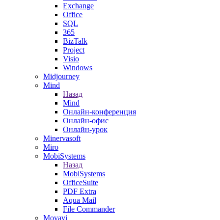
Exchange
Office
SQL
365
BizTalk
Project
Visio
Windows
Midjourney
Mind
Назад
Mind
Онлайн-конференция
Онлайн-офис
Онлайн-урок
Minervasoft
Miro
MobiSystems
Назад
MobiSystems
OfficeSuite
PDF Extra
Aqua Mail
File Commander
Movavi