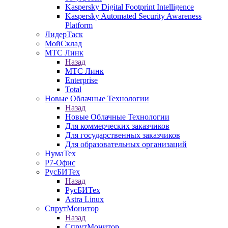
Kaspersky Digital Footprint Intelligence
Kaspersky Automated Security Awareness
Platform
ЛидерТаск
МойСклад
МТС Линк
Назад
МТС Линк
Enterprise
Total
Новые Облачные Технологии
Назад
Новые Облачные Технологии
Для коммерческих заказчиков
Для государственных заказчиков
Для образовательных организаций
НумаТех
Р7-Офис
РусБИТех
Назад
РусБИТех
Astra Linux
СпрутМонитор
Назад
СпрутМонитор