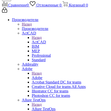
Сравнение
0
Отложенные
0
Корзина
0
0
Производители
Назад
Производители
ActCAD
Назад
ActCAD
BIM
MEP
Professional
Standard
Addreality
Adobe
Назад
Adobe
Acrobat Standard DC for teams
Creative Cloud for teams All Apps
Illustrator CC for teams
Photoshop CC for teams
Allure TestOps
Назад
Allure TestOps