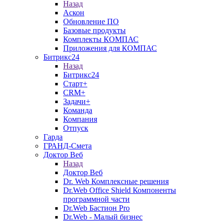
Назад
Аскон
Обновление ПО
Базовые продукты
Комплекты КОМПАС
Приложения для КОМПАС
Битрикс24
Назад
Битрикс24
Старт+
CRM+
Задачи+
Команда
Компания
Отпуск
Гарда
ГРАНД-Смета
Доктор Веб
Назад
Доктор Веб
Dr. Web Комплексные решения
Dr.Web Office Shield Компоненты
программной части
Dr.Web Бастион Pro
Dr.Web - Малый бизнес