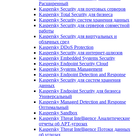
Расширенный
Kaspersky Security для почтовых серверов
Kaspersky Total Security для бизнеса
Kaspersky Security систем хранения данных
Kaspersky Security для серверов совместной
работы
Kaspersky Security для виртуальных и
облачных сред
Kaspersky DDoS Protection
Kaspersky Security для интернет-шлюзов
Kaspersky Embedded Systems Security
Kaspersky Endpoint Security Cloud
Kaspersky Systems Management
Kaspersky Endpoint Detection and Response
Kaspersky Security для систем хранения
данных
Kaspersky Endpoint Security для бизнеса
Универсальный
Kaspersky Managed Detection and Response
Оптимальный
Kaspersky Sandbox
Kaspersky Threat Intelligence Аналитические
отчеты об АРТ-угрозах
Kaspersky Threat Intelligence Потоки данных
об угрозах