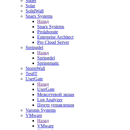
Slider
Solar
SolidWall
Sparx Systems
Назад
Sparx Systems
Prolaborate
Enterprise Architect
Pro Cloud Server
Springdel
Назад
Springdel
Springmatic
StormWall
TestIT
UserGate
Назад
UserGate
Межсетевой экран
Log Analyzer
Центр управления
Varonis Systems
VMware
Назад
VMware