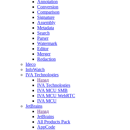
Annotation
Conversion
Comparison
Signature
Assembly
Metadata
Search
Parser
Watermark
Editor
Merger
Redaction
Ideco
InfoWatch
IVA Technologies
Назад
IVA Technologies
IVA MCU SMB
IVA MCU WebRTC
IVA MCU
JetBrains
Назад
JetBrains
All Products Pack
AppCode