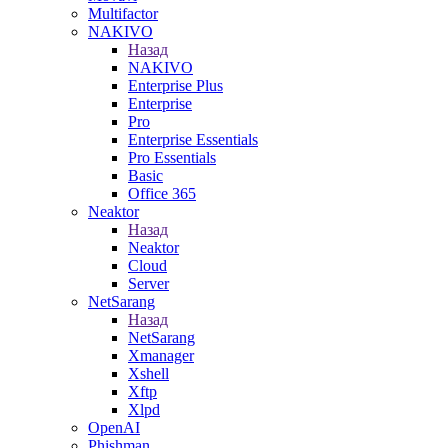
Multifactor
NAKIVO
Назад
NAKIVO
Enterprise Plus
Enterprise
Pro
Enterprise Essentials
Pro Essentials
Basic
Office 365
Neaktor
Назад
Neaktor
Cloud
Server
NetSarang
Назад
NetSarang
Xmanager
Xshell
Xftp
Xlpd
OpenAI
Phishman