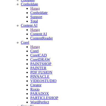
Conholdate
Назад
Conholdate
Support
Total
Content AI
Назад
Content AI
ContentReader
Corel
Назад
Corel
CorelCAD
CorelDRAW
PAINTSHOP
PAINTER
PDF FUSION
PINNACLE
VIDEOSTUDIO
Creator
Roxio
PARADOX
PARTICLESHOP
WordPerfect