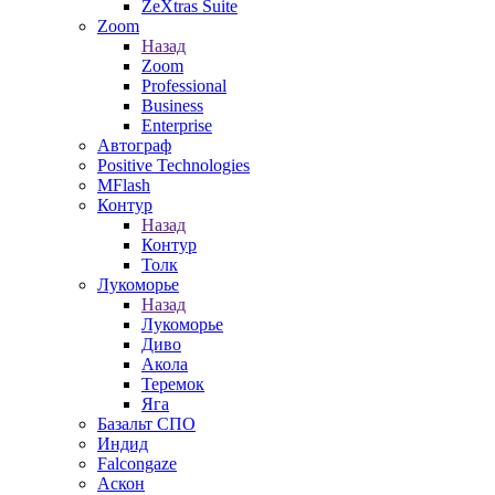
ZeXtras Suite
Zoom
Назад
Zoom
Professional
Business
Enterprise
Автограф
Positive Technologies
MFlash
Контур
Назад
Контур
Толк
Лукоморье
Назад
Лукоморье
Диво
Акола
Теремок
Яга
Базальт СПО
Индид
Falcongaze
Аскон