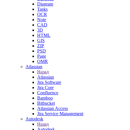
Diagram
Tasks
OCR
Note
CAD
3D
HTML
GIS
ZIP
PSD
Page
OMR
Atlassian
Назад
Atlassian
Jira Software
Jira Core
Confluence
Bamboo
Bitbucket
Atlassian Access
Jira Service Management
Autodesk
Назад
Autodesk