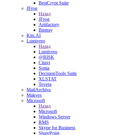
BestCrypt Suite
JFrog
Назад
JFrog
Artifactory
Bintray
Kits.AI
Lumivero
Назад
Lumivero
@RISK
Citavi
Sonia
DecisionTools Suite
XLSTAT
Tevera
MailArchiva
Makves
Microsoft
Назад
Microsoft
Windows Server
RMS
Skype for Business
SharePoint