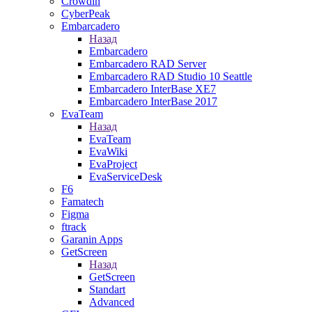
Crowdin
CyberPeak
Embarcadero
Назад
Embarcadero
Embarcadero RAD Server
Embarcadero RAD Studio 10 Seattle
Embarcadero InterBase XE7
Embarcadero InterBase 2017
EvaTeam
Назад
EvaTeam
EvaWiki
EvaProject
EvaServiceDesk
F6
Famatech
Figma
ftrack
Garanin Apps
GetScreen
Назад
GetScreen
Standart
Advanced