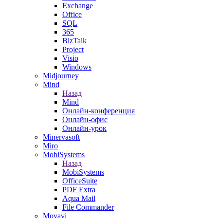
Exchange
Office
SQL
365
BizTalk
Project
Visio
Windows
Midjourney
Mind
Назад
Mind
Онлайн-конференция
Онлайн-офис
Онлайн-урок
Minervasoft
Miro
MobiSystems
Назад
MobiSystems
OfficeSuite
PDF Extra
Aqua Mail
File Commander
Movavi