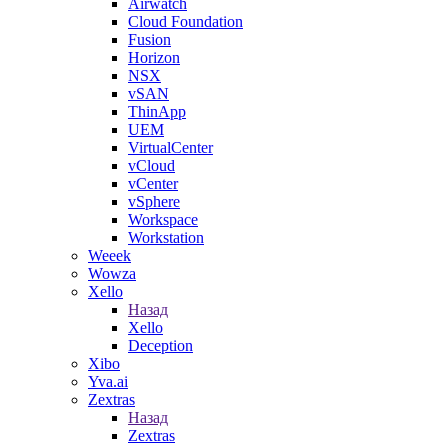
Airwatch
Cloud Foundation
Fusion
Horizon
NSX
vSAN
ThinApp
UEM
VirtualCenter
vCloud
vCenter
vSphere
Workspace
Workstation
Weeek
Wowza
Xello
Назад
Xello
Deception
Xibo
Yva.ai
Zextras
Назад
Zextras