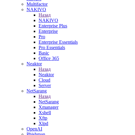
Multifactor
NAKIVO
Назад
NAKIVO
Enterprise Plus
Enterprise
Pro
Enterprise Essentials
Pro Essentials
Basic
Office 365
Neaktor
Назад
Neaktor
Cloud
Server
NetSarang
Назад
NetSarang
Xmanager
Xshell
Xftp
Xlpd
OpenAI
Phishman