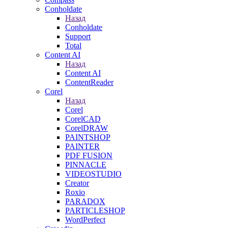
Conholdate
Назад
Conholdate
Support
Total
Content AI
Назад
Content AI
ContentReader
Corel
Назад
Corel
CorelCAD
CorelDRAW
PAINTSHOP
PAINTER
PDF FUSION
PINNACLE
VIDEOSTUDIO
Creator
Roxio
PARADOX
PARTICLESHOP
WordPerfect