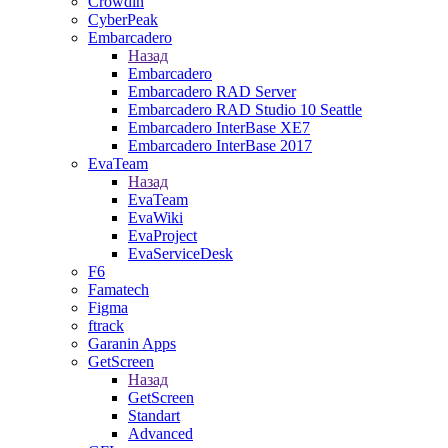
Crowdin
CyberPeak
Embarcadero
Назад
Embarcadero
Embarcadero RAD Server
Embarcadero RAD Studio 10 Seattle
Embarcadero InterBase XE7
Embarcadero InterBase 2017
EvaTeam
Назад
EvaTeam
EvaWiki
EvaProject
EvaServiceDesk
F6
Famatech
Figma
ftrack
Garanin Apps
GetScreen
Назад
GetScreen
Standart
Advanced