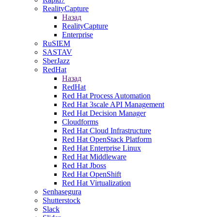
RealityCapture
Назад
RealityCapture
Enterprise
RuSIEM
SASTAV
SberJazz
RedHat
Назад
RedHat
Red Hat Process Automation
Red Hat 3scale API Management
Red Hat Decision Manager
Cloudforms
Red Hat Cloud Infrastructure
Red Hat OpenStack Platform
Red Hat Enterprise Linux
Red Hat Middleware
Red Hat Jboss
Red Hat OpenShift
Red Hat Virtualization
Senhasegura
Shutterstock
Slack