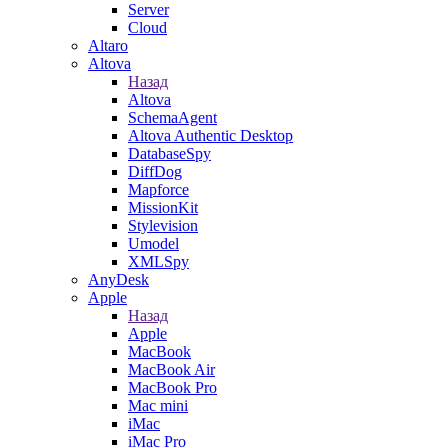
Server
Cloud
Altaro
Altova
Назад
Altova
SchemaAgent
Altova Authentic Desktop
DatabaseSpy
DiffDog
Mapforce
MissionKit
Stylevision
Umodel
XMLSpy
AnyDesk
Apple
Назад
Apple
MacBook
MacBook Air
MacBook Pro
Mac mini
iMac
iMac Pro