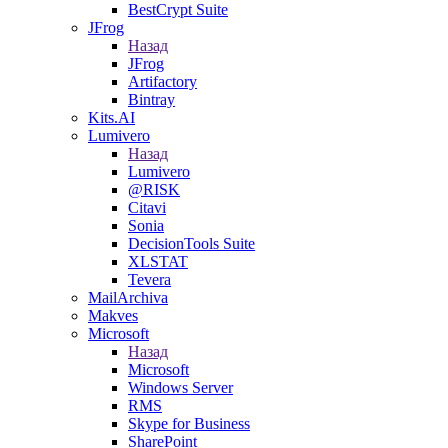
BestCrypt Suite
JFrog
Назад
JFrog
Artifactory
Bintray
Kits.AI
Lumivero
Назад
Lumivero
@RISK
Citavi
Sonia
DecisionTools Suite
XLSTAT
Tevera
MailArchiva
Makves
Microsoft
Назад
Microsoft
Windows Server
RMS
Skype for Business
SharePoint