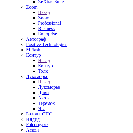
ZeXtras Suite
Zoom
Назад
Zoom
Professional
Business
Enterprise
Автограф
Positive Technologies
MFlash
Контур
Назад
Контур
Толк
Лукоморье
Назад
Лукоморье
Диво
Акола
Теремок
Яга
Базальт СПО
Индид
Falcongaze
Аскон