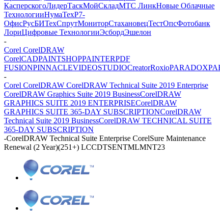
Касперского
ЛидерТаск
МойСклад
МТС Линк
Новые Облачные
Технологии
НумаТех
Р7-
Офис
РусБИТех
СпрутМонитор
Стахановец
ТестОпс
Фотобанк
Лори
Цифровые Технологии
Эсборд
Эшелон
-
Corel CorelDRAW
CorelCAD
PAINTSHOP
PAINTER
PDF
FUSION
PINNACLE
VIDEOSTUDIO
Creator
Roxio
PARADOX
PA
-
Corel CorelDRAW CorelDRAW Technical Suite 2019 Enterprise
CorelDRAW Graphics Suite 2019 Business
CorelDRAW
GRAPHICS SUITE 2019 ENTERPRISE
CorelDRAW
GRAPHICS SUITE 365-DAY SUBSCRIPTION
CorelDRAW
Technical Suite 2019 Business
CorelDRAW TECHNICAL SUITE
365-DAY SUBSCRIPTION
-
CorelDRAW Technical Suite Enterprise CorelSure Maintenance
Renewal (2 Year)(251+) LCCDTSENTMLMNT23