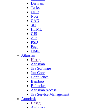
Diagram
Tasks
OCR
Note
CAD
3D
HTML
GIS
ZIP
PSD
Page
OMR
Atlassian
Назад
Atlassian
Jira Software
Jira Core
Confluence
Bamboo
Bitbucket
Atlassian Access
Jira Service Management
Autodesk
Назад
Autodesk