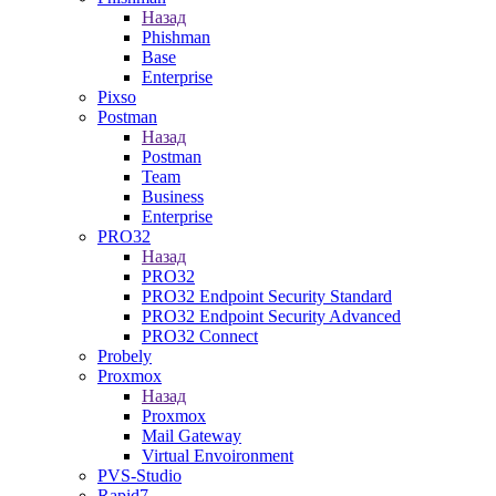
Назад
Phishman
Base
Enterprise
Pixso
Postman
Назад
Postman
Team
Business
Enterprise
PRO32
Назад
PRO32
PRO32 Endpoint Security Standard
PRO32 Endpoint Security Advanced
PRO32 Connect
Probely
Proxmox
Назад
Proxmox
Mail Gateway
Virtual Envoironment
PVS-Studio
Rapid7