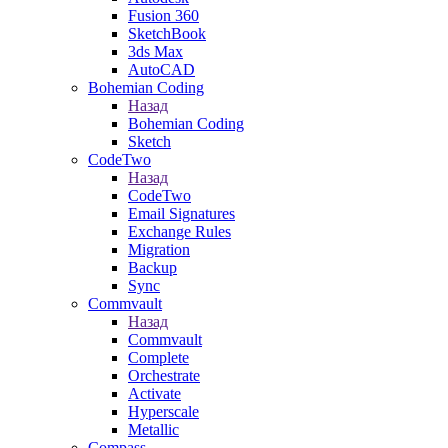
Fusion 360
SketchBook
3ds Max
AutoCAD
Bohemian Coding
Назад
Bohemian Coding
Sketch
CodeTwo
Назад
CodeTwo
Email Signatures
Exchange Rules
Migration
Backup
Sync
Commvault
Назад
Commvault
Complete
Orchestrate
Activate
Hyperscale
Metallic
Compass