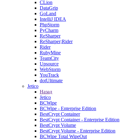
CLion
DataGrip
GoLand
IntelliJ IDEA
PhpStorm
PyCharm
ReSharper
ReSharper;Rider
Rider
RubyMine
TeamCity
Upsource
WebStorm
YouTrack
dotUltimate
Jetico
Назад
Jetico
BCWipe
BCWipe - Enterprise Edition
BestCrypt Container
BestCrypt Container - Enterprise Edition
BestCrypt Volume
BestCrypt Volume - Enterprise Edition
BCWipe Total WipeOut