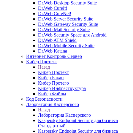
Dr.Web Desktop Security Suite
Dr.Web CureIt!
Dr.Web CureNet!
Dr.Web Server Security Suite
Dr.Web Gateway Security Suite
Dr.Web Mail Security Suite
Dr.Web Security Space для Android
Dr.Web ATM Shield
Dr.Web Mobile Security Suite
Dr.Web Katana
Интернет Контроль Сервер
Кибер Протект
Назад
Кибер Протект
Кибер Бэкап
Кибер Протего
Кибер Инфраструктура
Кибер Файлы
Код Безопасности
Лаборатория Касперского
Назад
Лаборатория Касперского
Kaspersky Endpoint Security для бизнеса
Стандартный
Kaspersky Endpoint Security для бизнеса