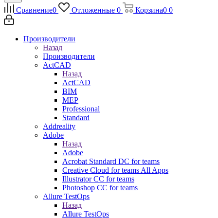
Сравнение
0
Отложенные
0
Корзина
0
0
Производители
Назад
Производители
ActCAD
Назад
ActCAD
BIM
MEP
Professional
Standard
Addreality
Adobe
Назад
Adobe
Acrobat Standard DC for teams
Creative Cloud for teams All Apps
Illustrator CC for teams
Photoshop CC for teams
Allure TestOps
Назад
Allure TestOps