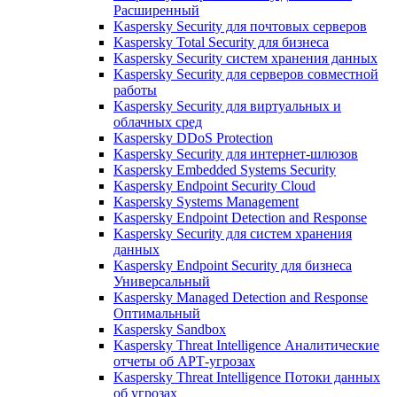
Расширенный
Kaspersky Security для почтовых серверов
Kaspersky Total Security для бизнеса
Kaspersky Security систем хранения данных
Kaspersky Security для серверов совместной
работы
Kaspersky Security для виртуальных и
облачных сред
Kaspersky DDoS Protection
Kaspersky Security для интернет-шлюзов
Kaspersky Embedded Systems Security
Kaspersky Endpoint Security Cloud
Kaspersky Systems Management
Kaspersky Endpoint Detection and Response
Kaspersky Security для систем хранения
данных
Kaspersky Endpoint Security для бизнеса
Универсальный
Kaspersky Managed Detection and Response
Оптимальный
Kaspersky Sandbox
Kaspersky Threat Intelligence Аналитические
отчеты об АРТ-угрозах
Kaspersky Threat Intelligence Потоки данных
об угрозах