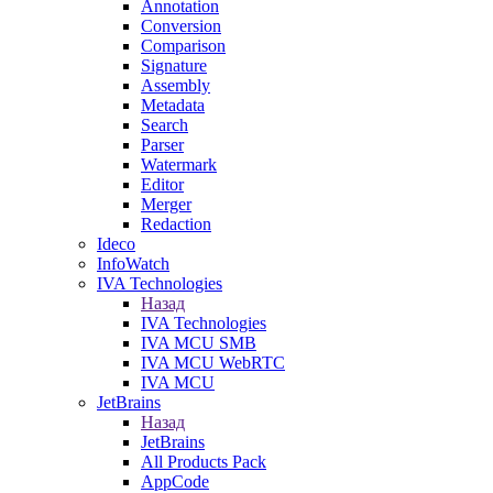
Annotation
Conversion
Comparison
Signature
Assembly
Metadata
Search
Parser
Watermark
Editor
Merger
Redaction
Ideco
InfoWatch
IVA Technologies
Назад
IVA Technologies
IVA MCU SMB
IVA MCU WebRTC
IVA MCU
JetBrains
Назад
JetBrains
All Products Pack
AppCode