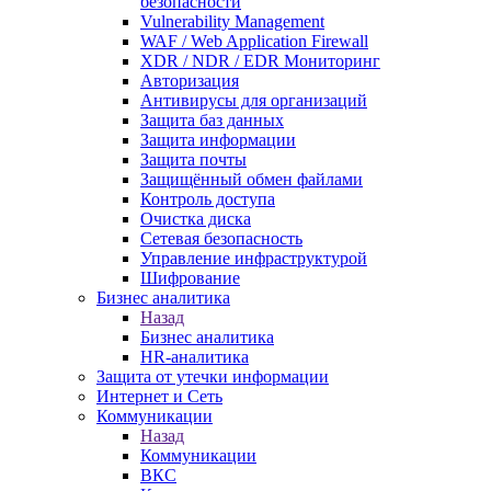
безопасности
Vulnerability Management
WAF / Web Application Firewall
XDR / NDR / EDR Мониторинг
Авторизация
Антивирусы для организаций
Защита баз данных
Защита информации
Защита почты
Защищённый обмен файлами
Контроль доступа
Очистка диска
Сетевая безопасность
Управление инфраструктурой
Шифрование
Бизнес аналитика
Назад
Бизнес аналитика
HR-аналитика
Защита от утечки информации
Интернет и Сеть
Коммуникации
Назад
Коммуникации
ВКС