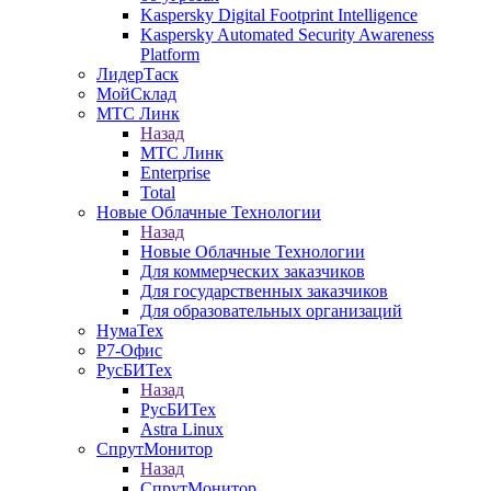
Kaspersky Digital Footprint Intelligence
Kaspersky Automated Security Awareness
Platform
ЛидерТаск
МойСклад
МТС Линк
Назад
МТС Линк
Enterprise
Total
Новые Облачные Технологии
Назад
Новые Облачные Технологии
Для коммерческих заказчиков
Для государственных заказчиков
Для образовательных организаций
НумаТех
Р7-Офис
РусБИТех
Назад
РусБИТех
Astra Linux
СпрутМонитор
Назад
СпрутМонитор