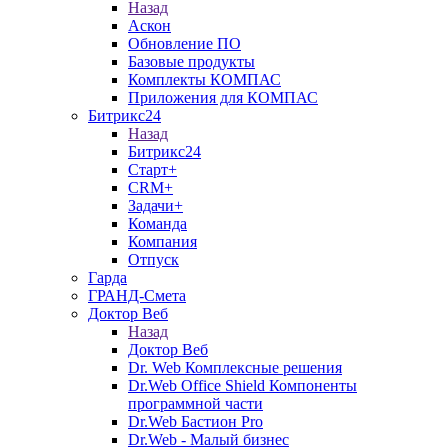
Назад
Аскон
Обновление ПО
Базовые продукты
Комплекты КОМПАС
Приложения для КОМПАС
Битрикс24
Назад
Битрикс24
Старт+
CRM+
Задачи+
Команда
Компания
Отпуск
Гарда
ГРАНД-Смета
Доктор Веб
Назад
Доктор Веб
Dr. Web Комплексные решения
Dr.Web Office Shield Компоненты
программной части
Dr.Web Бастион Pro
Dr.Web - Малый бизнес