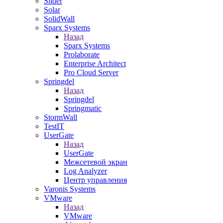
Slider
Solar
SolidWall
Sparx Systems
Назад
Sparx Systems
Prolaborate
Enterprise Architect
Pro Cloud Server
Springdel
Назад
Springdel
Springmatic
StormWall
TestIT
UserGate
Назад
UserGate
Межсетевой экран
Log Analyzer
Центр управления
Varonis Systems
VMware
Назад
VMware