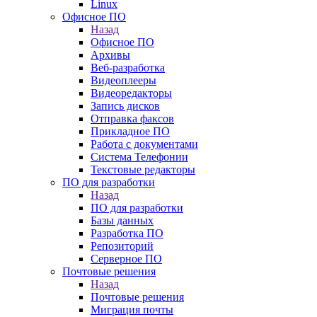
Linux
Офисное ПО
Назад
Офисное ПО
Архивы
Веб-разработка
Видеоплееры
Видеоредакторы
Запись дисков
Отправка факсов
Прикладное ПО
Работа с документами
Система Телефонии
Текстовые редакторы
ПО для разработки
Назад
ПО для разработки
Базы данных
Разработка ПО
Репозиторий
Серверное ПО
Почтовые решения
Назад
Почтовые решения
Миграция почты