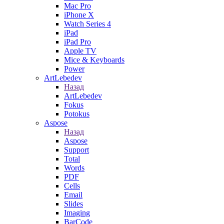
Mac Pro
iPhone X
Watch Series 4
iPad
iPad Pro
Apple TV
Mice & Keyboards
Power
ArtLebedev
Назад
ArtLebedev
Fokus
Potokus
Aspose
Назад
Aspose
Support
Total
Words
PDF
Cells
Email
Slides
Imaging
BarCode