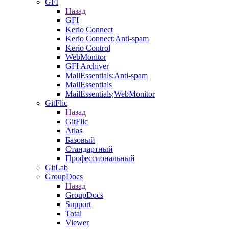
GFI
Назад
GFI
Kerio Connect
Kerio Connect;Anti-spam
Kerio Control
WebMonitor
GFI Archiver
MailEssentials;Anti-spam
MailEssentials
MailEssentials;WebMonitor
GitFlic
Назад
GitFlic
Atlas
Базовый
Стандартный
Профессиональный
GitLab
GroupDocs
Назад
GroupDocs
Support
Total
Viewer