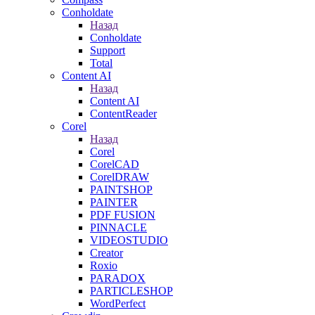
Conholdate
Назад
Conholdate
Support
Total
Content AI
Назад
Content AI
ContentReader
Corel
Назад
Corel
CorelCAD
CorelDRAW
PAINTSHOP
PAINTER
PDF FUSION
PINNACLE
VIDEOSTUDIO
Creator
Roxio
PARADOX
PARTICLESHOP
WordPerfect