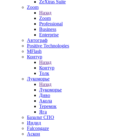
ZeXtras Suite
Zoom
Назад
Zoom
Professional
Business
Enterprise
Автограф
Positive Technologies
MFlash
Контур
Назад
Контур
Толк
Лукоморье
Назад
Лукоморье
Диво
Акола
Теремок
Яга
Базальт СПО
Индид
Falcongaze
Аскон