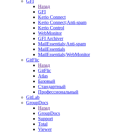
GFI
Назад
GFI
Kerio Connect
Kerio Connect;Anti-spam
Kerio Control
WebMonitor
GFI Archiver
MailEssentials;Anti-spam
MailEssentials
MailEssentials;WebMonitor
GitFlic
Назад
GitFlic
Atlas
Базовый
Стандартный
Профессиональный
GitLab
GroupDocs
Назад
GroupDocs
Support
Total
Viewer