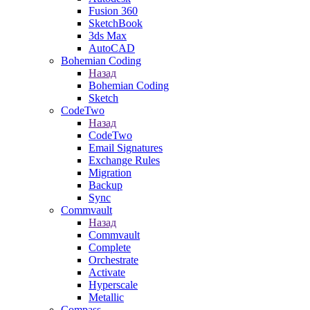
Fusion 360
SketchBook
3ds Max
AutoCAD
Bohemian Coding
Назад
Bohemian Coding
Sketch
CodeTwo
Назад
CodeTwo
Email Signatures
Exchange Rules
Migration
Backup
Sync
Commvault
Назад
Commvault
Complete
Orchestrate
Activate
Hyperscale
Metallic
Compass