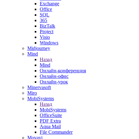
Exchange
Office
SQL
365
BizTalk
Project
Visio
Windows
Midjourney
Mind
Назад
Mind
Онлайн-конференция
Онлайн-офис
Онлайн-урок
Minervasoft
Miro
MobiSystems
Назад
MobiSystems
OfficeSuite
PDF Extra
Aqua Mail
File Commander
Movavi