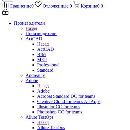
Сравнение
0
Отложенные
0
Корзина
0
0
Производители
Назад
Производители
ActCAD
Назад
ActCAD
BIM
MEP
Professional
Standard
Addreality
Adobe
Назад
Adobe
Acrobat Standard DC for teams
Creative Cloud for teams All Apps
Illustrator CC for teams
Photoshop CC for teams
Allure TestOps
Назад
Allure TestOps