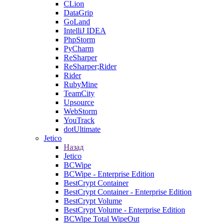
CLion
DataGrip
GoLand
IntelliJ IDEA
PhpStorm
PyCharm
ReSharper
ReSharper;Rider
Rider
RubyMine
TeamCity
Upsource
WebStorm
YouTrack
dotUltimate
Jetico
Назад
Jetico
BCWipe
BCWipe - Enterprise Edition
BestCrypt Container
BestCrypt Container - Enterprise Edition
BestCrypt Volume
BestCrypt Volume - Enterprise Edition
BCWipe Total WipeOut