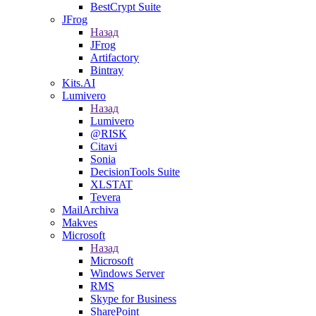
BestCrypt Suite
JFrog
Назад
JFrog
Artifactory
Bintray
Kits.AI
Lumivero
Назад
Lumivero
@RISK
Citavi
Sonia
DecisionTools Suite
XLSTAT
Tevera
MailArchiva
Makves
Microsoft
Назад
Microsoft
Windows Server
RMS
Skype for Business
SharePoint