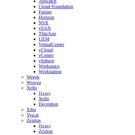
Airwatch
Cloud Foundation
Fusion
Horizon
NSX
vSAN
ThinApp
UEM
VirtualCenter
vCloud
vCenter
vSphere
Workspace
Workstation
Weeek
Wowza
Xello
Назад
Xello
Deception
Xibo
Yva.ai
Zextras
Назад
Zextras