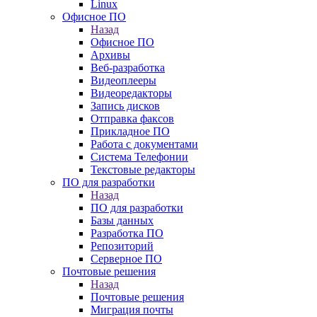
Linux
Офисное ПО
Назад
Офисное ПО
Архивы
Веб-разработка
Видеоплееры
Видеоредакторы
Запись дисков
Отправка факсов
Прикладное ПО
Работа с документами
Система Телефонии
Текстовые редакторы
ПО для разработки
Назад
ПО для разработки
Базы данных
Разработка ПО
Репозиторий
Серверное ПО
Почтовые решения
Назад
Почтовые решения
Миграция почты