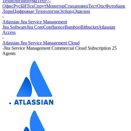
Технологии
НумаТех
Р7-
Офис
РусБИТех
СпрутМонитор
Стахановец
ТестОпс
Фотобанк
Лори
Цифровые Технологии
Эсборд
Эшелон
-
Atlassian Jira Service Management
Jira Software
Jira Core
Confluence
Bamboo
Bitbucket
Atlassian
Access
-
Atlassian Jira Service Management Cloud
-
Jira Service Management Commercial Cloud Subscription 25
Agents