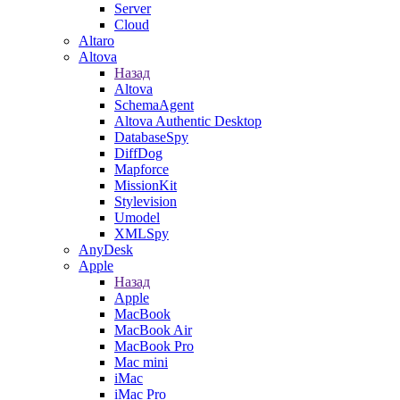
Server
Cloud
Altaro
Altova
Назад
Altova
SchemaAgent
Altova Authentic Desktop
DatabaseSpy
DiffDog
Mapforce
MissionKit
Stylevision
Umodel
XMLSpy
AnyDesk
Apple
Назад
Apple
MacBook
MacBook Air
MacBook Pro
Mac mini
iMac
iMac Pro