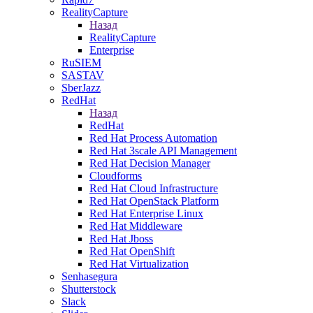
RealityCapture
Назад
RealityCapture
Enterprise
RuSIEM
SASTAV
SberJazz
RedHat
Назад
RedHat
Red Hat Process Automation
Red Hat 3scale API Management
Red Hat Decision Manager
Cloudforms
Red Hat Cloud Infrastructure
Red Hat OpenStack Platform
Red Hat Enterprise Linux
Red Hat Middleware
Red Hat Jboss
Red Hat OpenShift
Red Hat Virtualization
Senhasegura
Shutterstock
Slack