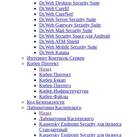
Dr.Web Desktop Security Suite
Dr.Web CureIt!
Dr.Web CureNet!
Dr.Web Server Security Suite
Dr.Web Gateway Security Suite
Dr.Web Mail Security Suite
Dr.Web Security Space для Android
Dr.Web ATM Shield
Dr.Web Mobile Security Suite
Dr.Web Katana
Интернет Контроль Сервер
Кибер Протект
Назад
Кибер Протект
Кибер Бэкап
Кибер Протего
Кибер Инфраструктура
Кибер Файлы
Код Безопасности
Лаборатория Касперского
Назад
Лаборатория Касперского
Kaspersky Endpoint Security для бизнеса
Стандартный
Kaspersky Endpoint Security для бизнеса