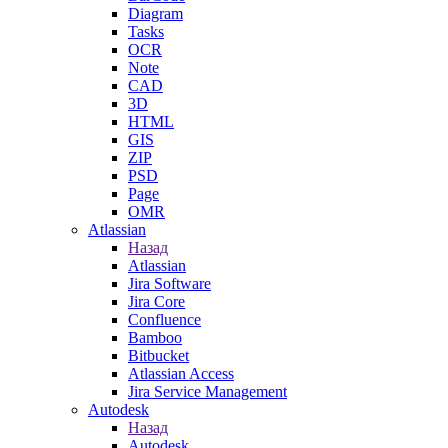
Diagram
Tasks
OCR
Note
CAD
3D
HTML
GIS
ZIP
PSD
Page
OMR
Atlassian
Назад
Atlassian
Jira Software
Jira Core
Confluence
Bamboo
Bitbucket
Atlassian Access
Jira Service Management
Autodesk
Назад
Autodesk