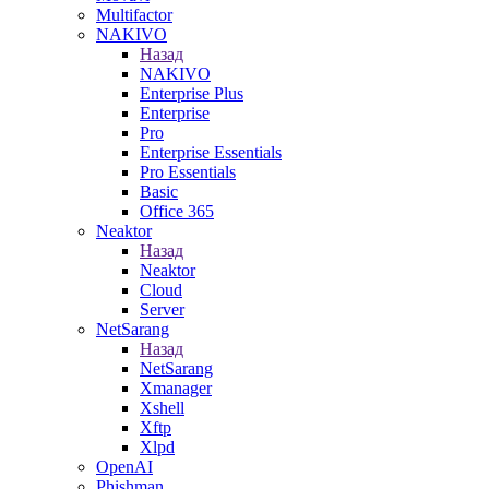
Multifactor
NAKIVO
Назад
NAKIVO
Enterprise Plus
Enterprise
Pro
Enterprise Essentials
Pro Essentials
Basic
Office 365
Neaktor
Назад
Neaktor
Cloud
Server
NetSarang
Назад
NetSarang
Xmanager
Xshell
Xftp
Xlpd
OpenAI
Phishman