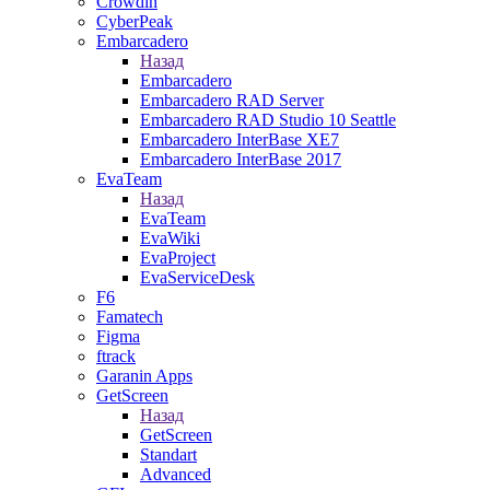
Crowdin
CyberPeak
Embarcadero
Назад
Embarcadero
Embarcadero RAD Server
Embarcadero RAD Studio 10 Seattle
Embarcadero InterBase XE7
Embarcadero InterBase 2017
EvaTeam
Назад
EvaTeam
EvaWiki
EvaProject
EvaServiceDesk
F6
Famatech
Figma
ftrack
Garanin Apps
GetScreen
Назад
GetScreen
Standart
Advanced