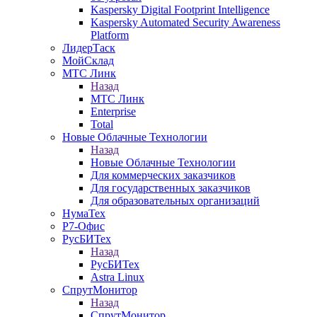
Kaspersky Digital Footprint Intelligence
Kaspersky Automated Security Awareness
Platform
ЛидерТаск
МойСклад
МТС Линк
Назад
МТС Линк
Enterprise
Total
Новые Облачные Технологии
Назад
Новые Облачные Технологии
Для коммерческих заказчиков
Для государственных заказчиков
Для образовательных организаций
НумаТех
Р7-Офис
РусБИТех
Назад
РусБИТех
Astra Linux
СпрутМонитор
Назад
СпрутМонитор