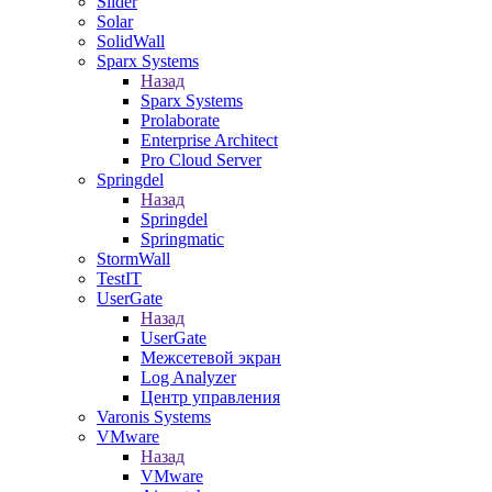
Slider
Solar
SolidWall
Sparx Systems
Назад
Sparx Systems
Prolaborate
Enterprise Architect
Pro Cloud Server
Springdel
Назад
Springdel
Springmatic
StormWall
TestIT
UserGate
Назад
UserGate
Межсетевой экран
Log Analyzer
Центр управления
Varonis Systems
VMware
Назад
VMware