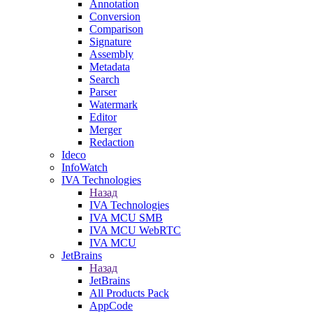
Annotation
Conversion
Comparison
Signature
Assembly
Metadata
Search
Parser
Watermark
Editor
Merger
Redaction
Ideco
InfoWatch
IVA Technologies
Назад
IVA Technologies
IVA MCU SMB
IVA MCU WebRTC
IVA MCU
JetBrains
Назад
JetBrains
All Products Pack
AppCode