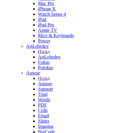
Mac Pro
iPhone X
Watch Series 4
iPad
iPad Pro
Apple TV
Mice & Keyboards
Power
ArtLebedev
Назад
ArtLebedev
Fokus
Potokus
Aspose
Назад
Aspose
Support
Total
Words
PDF
Cells
Email
Slides
Imaging
BarCode