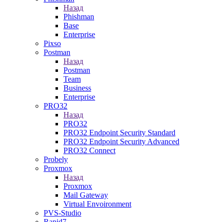
Назад
Phishman
Base
Enterprise
Pixso
Postman
Назад
Postman
Team
Business
Enterprise
PRO32
Назад
PRO32
PRO32 Endpoint Security Standard
PRO32 Endpoint Security Advanced
PRO32 Connect
Probely
Proxmox
Назад
Proxmox
Mail Gateway
Virtual Envoironment
PVS-Studio
Rapid7