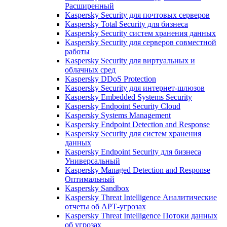
Расширенный
Kaspersky Security для почтовых серверов
Kaspersky Total Security для бизнеса
Kaspersky Security систем хранения данных
Kaspersky Security для серверов совместной
работы
Kaspersky Security для виртуальных и
облачных сред
Kaspersky DDoS Protection
Kaspersky Security для интернет-шлюзов
Kaspersky Embedded Systems Security
Kaspersky Endpoint Security Cloud
Kaspersky Systems Management
Kaspersky Endpoint Detection and Response
Kaspersky Security для систем хранения
данных
Kaspersky Endpoint Security для бизнеса
Универсальный
Kaspersky Managed Detection and Response
Оптимальный
Kaspersky Sandbox
Kaspersky Threat Intelligence Аналитические
отчеты об АРТ-угрозах
Kaspersky Threat Intelligence Потоки данных
об угрозах