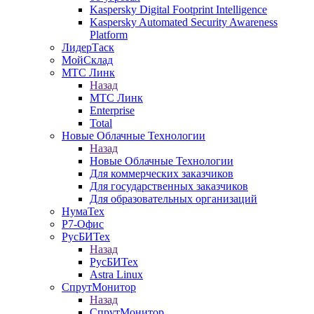
Kaspersky Digital Footprint Intelligence
Kaspersky Automated Security Awareness
Platform
ЛидерТаск
МойСклад
МТС Линк
Назад
МТС Линк
Enterprise
Total
Новые Облачные Технологии
Назад
Новые Облачные Технологии
Для коммерческих заказчиков
Для государственных заказчиков
Для образовательных организаций
НумаТех
Р7-Офис
РусБИТех
Назад
РусБИТех
Astra Linux
СпрутМонитор
Назад
СпрутМонитор