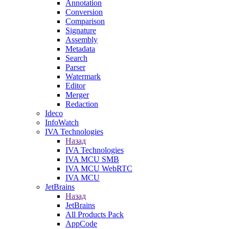
Annotation
Conversion
Comparison
Signature
Assembly
Metadata
Search
Parser
Watermark
Editor
Merger
Redaction
Ideco
InfoWatch
IVA Technologies
Назад
IVA Technologies
IVA MCU SMB
IVA MCU WebRTC
IVA MCU
JetBrains
Назад
JetBrains
All Products Pack
AppCode