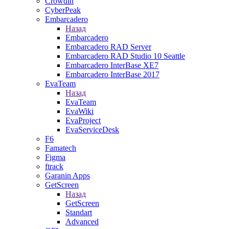
Crowdin
CyberPeak
Embarcadero
Назад
Embarcadero
Embarcadero RAD Server
Embarcadero RAD Studio 10 Seattle
Embarcadero InterBase XE7
Embarcadero InterBase 2017
EvaTeam
Назад
EvaTeam
EvaWiki
EvaProject
EvaServiceDesk
F6
Famatech
Figma
ftrack
Garanin Apps
GetScreen
Назад
GetScreen
Standart
Advanced