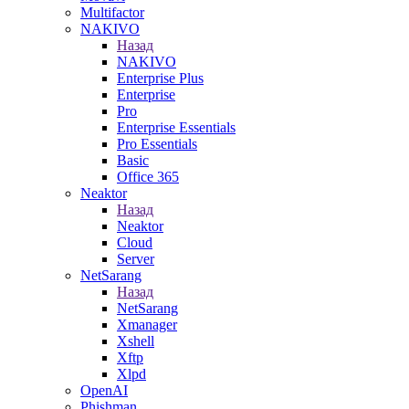
Multifactor
NAKIVO
Назад
NAKIVO
Enterprise Plus
Enterprise
Pro
Enterprise Essentials
Pro Essentials
Basic
Office 365
Neaktor
Назад
Neaktor
Cloud
Server
NetSarang
Назад
NetSarang
Xmanager
Xshell
Xftp
Xlpd
OpenAI
Phishman