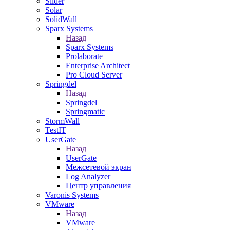
Slider
Solar
SolidWall
Sparx Systems
Назад
Sparx Systems
Prolaborate
Enterprise Architect
Pro Cloud Server
Springdel
Назад
Springdel
Springmatic
StormWall
TestIT
UserGate
Назад
UserGate
Межсетевой экран
Log Analyzer
Центр управления
Varonis Systems
VMware
Назад
VMware