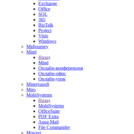
Exchange
Office
SQL
365
BizTalk
Project
Visio
Windows
Midjourney
Mind
Назад
Mind
Онлайн-конференция
Онлайн-офис
Онлайн-урок
Minervasoft
Miro
MobiSystems
Назад
MobiSystems
OfficeSuite
PDF Extra
Aqua Mail
File Commander
Movavi