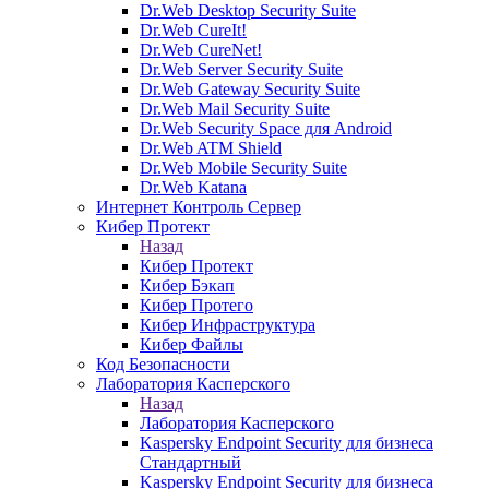
Dr.Web Desktop Security Suite
Dr.Web CureIt!
Dr.Web CureNet!
Dr.Web Server Security Suite
Dr.Web Gateway Security Suite
Dr.Web Mail Security Suite
Dr.Web Security Space для Android
Dr.Web ATM Shield
Dr.Web Mobile Security Suite
Dr.Web Katana
Интернет Контроль Сервер
Кибер Протект
Назад
Кибер Протект
Кибер Бэкап
Кибер Протего
Кибер Инфраструктура
Кибер Файлы
Код Безопасности
Лаборатория Касперского
Назад
Лаборатория Касперского
Kaspersky Endpoint Security для бизнеса
Стандартный
Kaspersky Endpoint Security для бизнеса