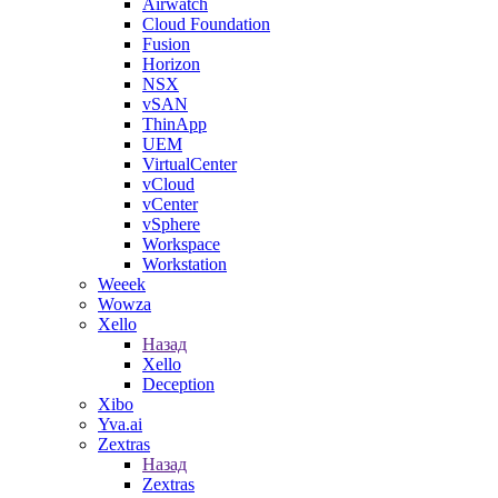
Airwatch
Cloud Foundation
Fusion
Horizon
NSX
vSAN
ThinApp
UEM
VirtualCenter
vCloud
vCenter
vSphere
Workspace
Workstation
Weeek
Wowza
Xello
Назад
Xello
Deception
Xibo
Yva.ai
Zextras
Назад
Zextras