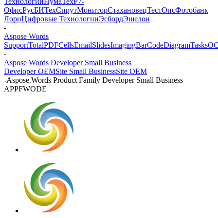
Технологии
НумаТех
Р7-
Офис
РусБИТех
СпрутМонитор
Стахановец
ТестОпс
Фотобанк
Лори
Цифровые Технологии
Эсборд
Эшелон
-
Aspose Words
Support
Total
PDF
Cells
Email
Slides
Imaging
BarCode
Diagram
Tasks
O
-
Aspose Words Developer Small Business
Developer OEM
Site Small Business
Site OEM
-
Aspose.Words Product Family Developer Small Business
APPFWODE