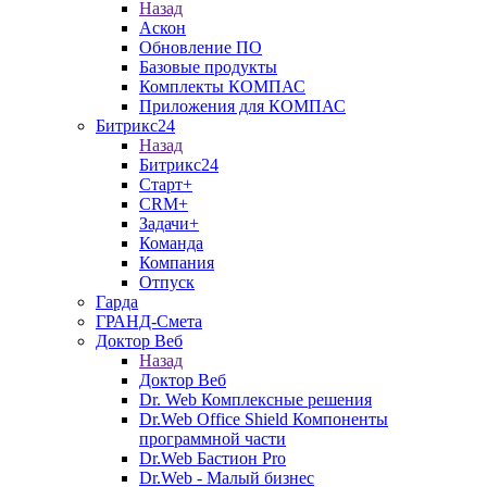
Назад
Аскон
Обновление ПО
Базовые продукты
Комплекты КОМПАС
Приложения для КОМПАС
Битрикс24
Назад
Битрикс24
Старт+
CRM+
Задачи+
Команда
Компания
Отпуск
Гарда
ГРАНД-Смета
Доктор Веб
Назад
Доктор Веб
Dr. Web Комплексные решения
Dr.Web Office Shield Компоненты
программной части
Dr.Web Бастион Pro
Dr.Web - Малый бизнес