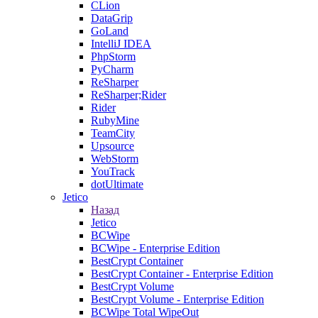
CLion
DataGrip
GoLand
IntelliJ IDEA
PhpStorm
PyCharm
ReSharper
ReSharper;Rider
Rider
RubyMine
TeamCity
Upsource
WebStorm
YouTrack
dotUltimate
Jetico
Назад
Jetico
BCWipe
BCWipe - Enterprise Edition
BestCrypt Container
BestCrypt Container - Enterprise Edition
BestCrypt Volume
BestCrypt Volume - Enterprise Edition
BCWipe Total WipeOut