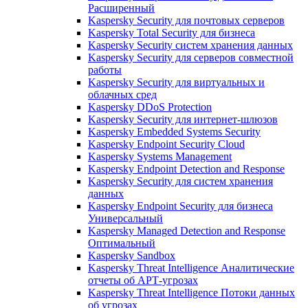
Расширенный
Kaspersky Security для почтовых серверов
Kaspersky Total Security для бизнеса
Kaspersky Security систем хранения данных
Kaspersky Security для серверов совместной
работы
Kaspersky Security для виртуальных и
облачных сред
Kaspersky DDoS Protection
Kaspersky Security для интернет-шлюзов
Kaspersky Embedded Systems Security
Kaspersky Endpoint Security Cloud
Kaspersky Systems Management
Kaspersky Endpoint Detection and Response
Kaspersky Security для систем хранения
данных
Kaspersky Endpoint Security для бизнеса
Универсальный
Kaspersky Managed Detection and Response
Оптимальный
Kaspersky Sandbox
Kaspersky Threat Intelligence Аналитические
отчеты об АРТ-угрозах
Kaspersky Threat Intelligence Потоки данных
об угрозах