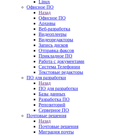
Linux
Офисное ПО
Назад
Офисное ПО
Архивы
Веб-разработка
Видеоплееры
Видеоредакторы
Запись дисков
Отправка факсов
Прикладное ПО
Работа с документами
Система Телефонии
Текстовые редакторы
ПО для разработки
Назад
ПО для разработки
Базы данных
Разработка ПО
Репозиторий
Серверное ПО
Почтовые решения
Назад
Почтовые решения
Миграция почты