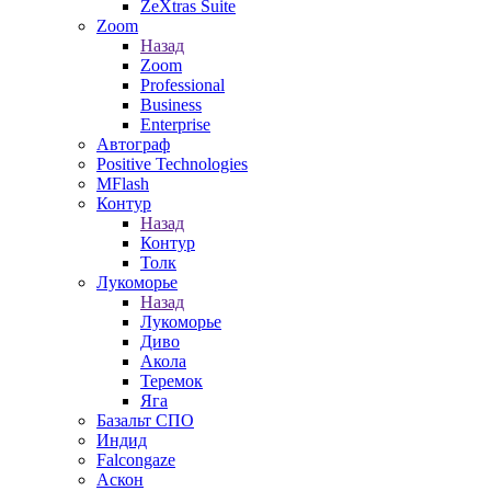
ZeXtras Suite
Zoom
Назад
Zoom
Professional
Business
Enterprise
Автограф
Positive Technologies
MFlash
Контур
Назад
Контур
Толк
Лукоморье
Назад
Лукоморье
Диво
Акола
Теремок
Яга
Базальт СПО
Индид
Falcongaze
Аскон