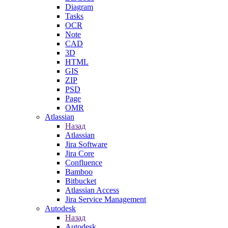
Diagram
Tasks
OCR
Note
CAD
3D
HTML
GIS
ZIP
PSD
Page
OMR
Atlassian
Назад
Atlassian
Jira Software
Jira Core
Confluence
Bamboo
Bitbucket
Atlassian Access
Jira Service Management
Autodesk
Назад
Autodesk