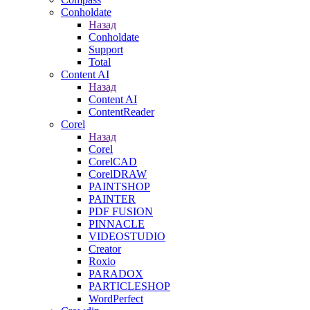
Conholdate
Назад
Conholdate
Support
Total
Content AI
Назад
Content AI
ContentReader
Corel
Назад
Corel
CorelCAD
CorelDRAW
PAINTSHOP
PAINTER
PDF FUSION
PINNACLE
VIDEOSTUDIO
Creator
Roxio
PARADOX
PARTICLESHOP
WordPerfect