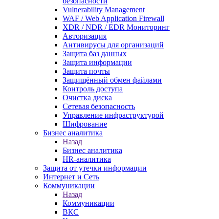
безопасности
Vulnerability Management
WAF / Web Application Firewall
XDR / NDR / EDR Мониторинг
Авторизация
Антивирусы для организаций
Защита баз данных
Защита информации
Защита почты
Защищённый обмен файлами
Контроль доступа
Очистка диска
Сетевая безопасность
Управление инфраструктурой
Шифрование
Бизнес аналитика
Назад
Бизнес аналитика
HR-аналитика
Защита от утечки информации
Интернет и Сеть
Коммуникации
Назад
Коммуникации
ВКС