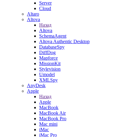
Server
Cloud
Altaro
Altova
Назад
Altova
SchemaAgent
Altova Authentic Desktop
DatabaseSpy
DiffDog
Mapforce
MissionKit
Stylevision
Umodel
XMLSpy
AnyDesk
Apple
Назад
Apple
MacBook
MacBook Air
MacBook Pro
Mac mini
iMac
iMac Pro