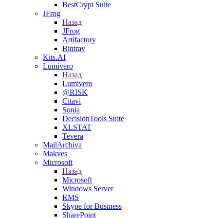
BestCrypt Suite
JFrog
Назад
JFrog
Artifactory
Bintray
Kits.AI
Lumivero
Назад
Lumivero
@RISK
Citavi
Sonia
DecisionTools Suite
XLSTAT
Tevera
MailArchiva
Makves
Microsoft
Назад
Microsoft
Windows Server
RMS
Skype for Business
SharePoint