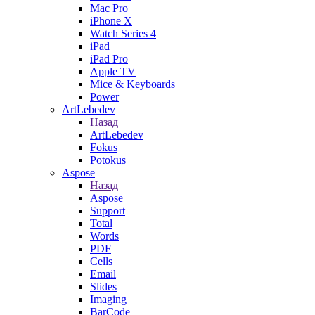
Mac Pro
iPhone X
Watch Series 4
iPad
iPad Pro
Apple TV
Mice & Keyboards
Power
ArtLebedev
Назад
ArtLebedev
Fokus
Potokus
Aspose
Назад
Aspose
Support
Total
Words
PDF
Cells
Email
Slides
Imaging
BarCode