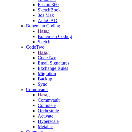
Fusion 360
SketchBook
3ds Max
AutoCAD
Bohemian Coding
Назад
Bohemian Coding
Sketch
CodeTwo
Назад
CodeTwo
Email Signatures
Exchange Rules
Migration
Backup
Sync
Commvault
Назад
Commvault
Complete
Orchestrate
Activate
Hyperscale
Metallic
Compass