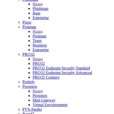
Назад
Phishman
Base
Enterprise
Pixso
Postman
Назад
Postman
Team
Business
Enterprise
PRO32
Назад
PRO32
PRO32 Endpoint Security Standard
PRO32 Endpoint Security Advanced
PRO32 Connect
Probely
Proxmox
Назад
Proxmox
Mail Gateway
Virtual Envoironment
PVS-Studio
Rapid7