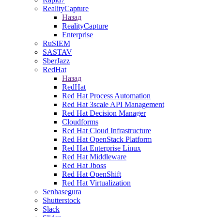
RealityCapture
Назад
RealityCapture
Enterprise
RuSIEM
SASTAV
SberJazz
RedHat
Назад
RedHat
Red Hat Process Automation
Red Hat 3scale API Management
Red Hat Decision Manager
Cloudforms
Red Hat Cloud Infrastructure
Red Hat OpenStack Platform
Red Hat Enterprise Linux
Red Hat Middleware
Red Hat Jboss
Red Hat OpenShift
Red Hat Virtualization
Senhasegura
Shutterstock
Slack