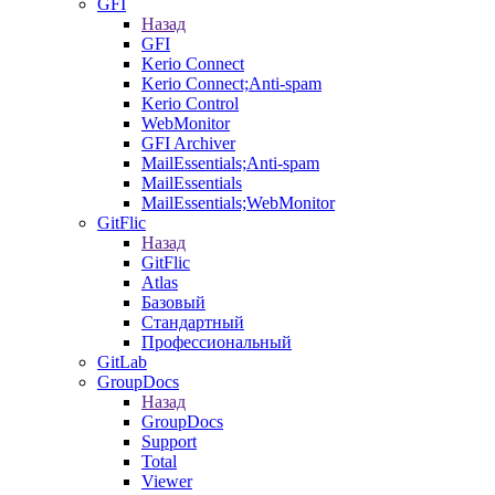
GFI
Назад
GFI
Kerio Connect
Kerio Connect;Anti-spam
Kerio Control
WebMonitor
GFI Archiver
MailEssentials;Anti-spam
MailEssentials
MailEssentials;WebMonitor
GitFlic
Назад
GitFlic
Atlas
Базовый
Стандартный
Профессиональный
GitLab
GroupDocs
Назад
GroupDocs
Support
Total
Viewer