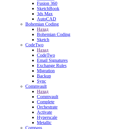
Fusion 360
SketchBook
3ds Max
AutoCAD
Bohemian Coding
Назад
Bohemian Coding
Sketch
CodeTwo
Назад
CodeTwo
Email Signatures
Exchange Rules
Migration
Backup
Sync
Commvault
Назад
Commvault
Complete
Orchestrate
Activate
Hyperscale
Metallic
Compass