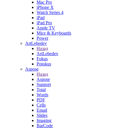
Mac Pro
iPhone X
Watch Series 4
iPad
iPad Pro
Apple TV
Mice & Keyboards
Power
ArtLebedev
Назад
ArtLebedev
Fokus
Potokus
Aspose
Назад
Aspose
Support
Total
Words
PDF
Cells
Email
Slides
Imaging
BarCode