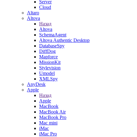
Server
Cloud
Altaro
Altova
Назад
Altova
SchemaAgent
Altova Authentic Desktop
DatabaseSpy
DiffDog
Mapforce
MissionKit
Stylevision
Umodel
XMLSpy
AnyDesk
Apple
Назад
Apple
MacBook
MacBook Air
MacBook Pro
Mac mini
iMac
iMac Pro