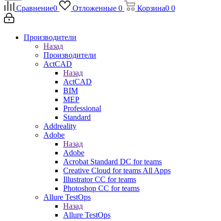
Сравнение
0
Отложенные
0
Корзина
0
0
Производители
Назад
Производители
ActCAD
Назад
ActCAD
BIM
MEP
Professional
Standard
Addreality
Adobe
Назад
Adobe
Acrobat Standard DC for teams
Creative Cloud for teams All Apps
Illustrator CC for teams
Photoshop CC for teams
Allure TestOps
Назад
Allure TestOps