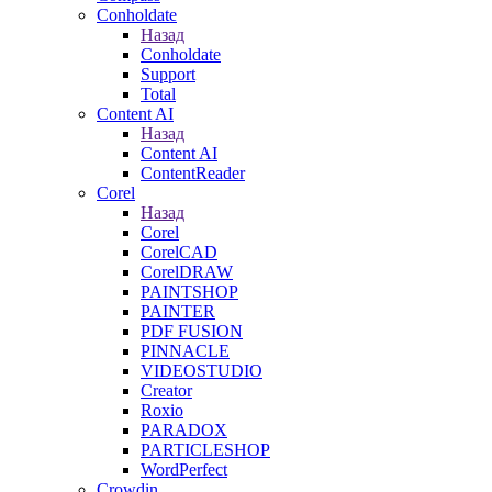
Conholdate
Назад
Conholdate
Support
Total
Content AI
Назад
Content AI
ContentReader
Corel
Назад
Corel
CorelCAD
CorelDRAW
PAINTSHOP
PAINTER
PDF FUSION
PINNACLE
VIDEOSTUDIO
Creator
Roxio
PARADOX
PARTICLESHOP
WordPerfect
Crowdin