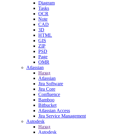
Diagram
Tasks
OCR
Note
CAD
3D
HTML
GIS
ZIP
PSD
Page
OMR
Atlassian
Назад
Atlassian
Jira Software
Jira Core
Confluence
Bamboo
Bitbucket
Atlassian Access
Jira Service Management
Autodesk
Назад
Autodesk