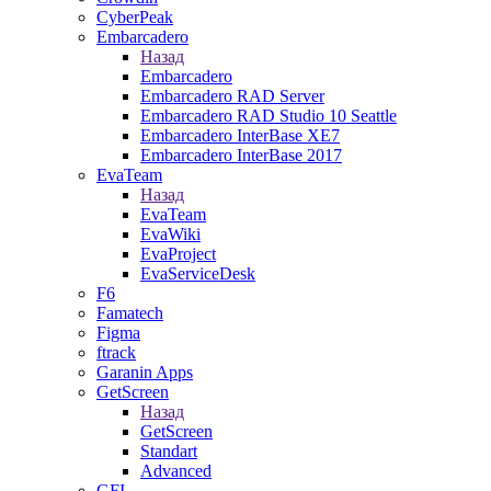
CyberPeak
Embarcadero
Назад
Embarcadero
Embarcadero RAD Server
Embarcadero RAD Studio 10 Seattle
Embarcadero InterBase XE7
Embarcadero InterBase 2017
EvaTeam
Назад
EvaTeam
EvaWiki
EvaProject
EvaServiceDesk
F6
Famatech
Figma
ftrack
Garanin Apps
GetScreen
Назад
GetScreen
Standart
Advanced
GFI