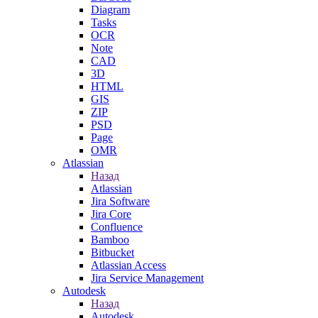
Diagram
Tasks
OCR
Note
CAD
3D
HTML
GIS
ZIP
PSD
Page
OMR
Atlassian
Назад
Atlassian
Jira Software
Jira Core
Confluence
Bamboo
Bitbucket
Atlassian Access
Jira Service Management
Autodesk
Назад
Autodesk