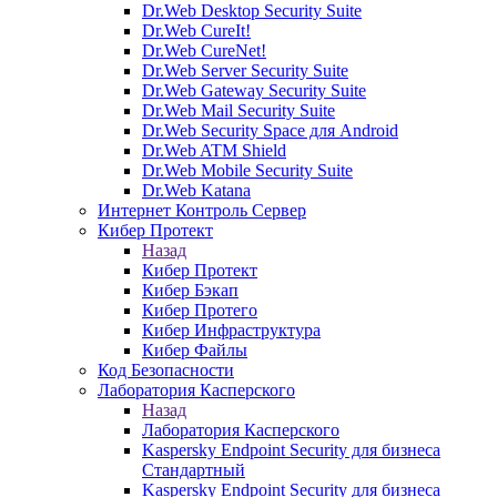
Dr.Web Desktop Security Suite
Dr.Web CureIt!
Dr.Web CureNet!
Dr.Web Server Security Suite
Dr.Web Gateway Security Suite
Dr.Web Mail Security Suite
Dr.Web Security Space для Android
Dr.Web ATM Shield
Dr.Web Mobile Security Suite
Dr.Web Katana
Интернет Контроль Сервер
Кибер Протект
Назад
Кибер Протект
Кибер Бэкап
Кибер Протего
Кибер Инфраструктура
Кибер Файлы
Код Безопасности
Лаборатория Касперского
Назад
Лаборатория Касперского
Kaspersky Endpoint Security для бизнеса
Стандартный
Kaspersky Endpoint Security для бизнеса