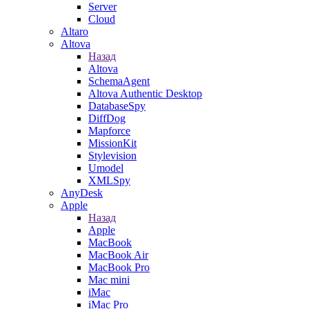
Server
Cloud
Altaro
Altova
Назад
Altova
SchemaAgent
Altova Authentic Desktop
DatabaseSpy
DiffDog
Mapforce
MissionKit
Stylevision
Umodel
XMLSpy
AnyDesk
Apple
Назад
Apple
MacBook
MacBook Air
MacBook Pro
Mac mini
iMac
iMac Pro