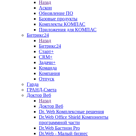
Назад
Аскон
Обновление ПО
Базовые продукты
Комплекты КОМПАС
Приложения для КОМПАС
Битрикс24
Назад
Битрикс24
Старт+
CRM+
Задачи+
Команда
Компания
Отпуск
Гарда
ГРАНД-Смета
Доктор Веб
Назад
Доктор Веб
Dr. Web Комплексные решения
Dr.Web Office Shield Компоненты
программной части
Dr.Web Бастион Pro
Dr.Web - Малый бизнес