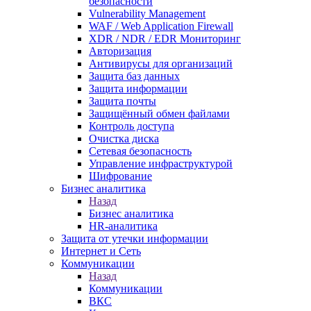
безопасности
Vulnerability Management
WAF / Web Application Firewall
XDR / NDR / EDR Мониторинг
Авторизация
Антивирусы для организаций
Защита баз данных
Защита информации
Защита почты
Защищённый обмен файлами
Контроль доступа
Очистка диска
Сетевая безопасность
Управление инфраструктурой
Шифрование
Бизнес аналитика
Назад
Бизнес аналитика
HR-аналитика
Защита от утечки информации
Интернет и Сеть
Коммуникации
Назад
Коммуникации
ВКС