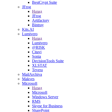
BestCrypt Suite
JFrog
Назад
JFrog
Artifactory
Bintray
Kits.AI
Lumivero
Назад
Lumivero
@RISK
Citavi
Sonia
DecisionTools Suite
XLSTAT
Tevera
MailArchiva
Makves
Microsoft
Назад
Microsoft
Windows Server
RMS
Skype for Business
SharePoint