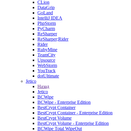
CLion
DataGrip
GoLand
IntelliJ IDEA
PhpStorm
PyCharm
ReSharper
ReSharper;Rider
Rider
RubyMine
TeamCity
Upsource
WebStorm
YouTrack
dotUltimate
Jetico
Назад
Jetico
BCWipe
BCWipe - Enterprise Edition
BestCrypt Container
BestCrypt Container - Enterprise Edition
BestCrypt Volume
BestCrypt Volume - Enterprise Edition
BCWipe Total WipeOut