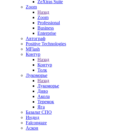
ZeXtras Suite
Zoom
Назад
Zoom
Professional
Business
Enterprise
Автограф
Positive Technologies
MFlash
Контур
Назад
Контур
Толк
Лукоморье
Назад
Лукоморье
Диво
Акола
Теремок
Яга
Базальт СПО
Индид
Falcongaze
Аскон