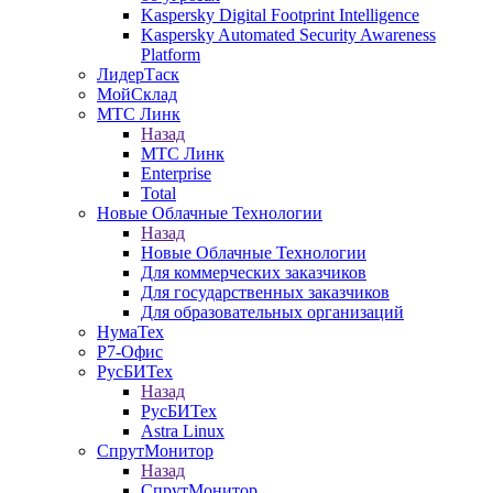
Kaspersky Digital Footprint Intelligence
Kaspersky Automated Security Awareness
Platform
ЛидерТаск
МойСклад
МТС Линк
Назад
МТС Линк
Enterprise
Total
Новые Облачные Технологии
Назад
Новые Облачные Технологии
Для коммерческих заказчиков
Для государственных заказчиков
Для образовательных организаций
НумаТех
Р7-Офис
РусБИТех
Назад
РусБИТех
Astra Linux
СпрутМонитор
Назад
СпрутМонитор