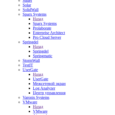
Slider
Solar
SolidWall
Sparx Systems
Назад
Sparx Systems
Prolaborate
Enterprise Architect
Pro Cloud Server
Springdel
Назад
Springdel
Springmatic
StormWall
TestIT
UserGate
Назад
UserGate
Межсетевой экран
Log Analyzer
Центр управления
Varonis Systems
VMware
Назад
VMware