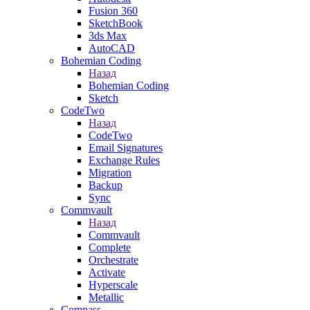
Fusion 360
SketchBook
3ds Max
AutoCAD
Bohemian Coding
Назад
Bohemian Coding
Sketch
CodeTwo
Назад
CodeTwo
Email Signatures
Exchange Rules
Migration
Backup
Sync
Commvault
Назад
Commvault
Complete
Orchestrate
Activate
Hyperscale
Metallic
Compass