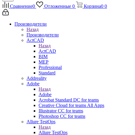
Сравнение
0
Отложенные
0
Корзина
0
0
Производители
Назад
Производители
ActCAD
Назад
ActCAD
BIM
MEP
Professional
Standard
Addreality
Adobe
Назад
Adobe
Acrobat Standard DC for teams
Creative Cloud for teams All Apps
Illustrator CC for teams
Photoshop CC for teams
Allure TestOps
Назад
Allure TestOps