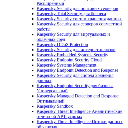
Расширенный
Kaspersky Security для почтовых серверов
Kaspersky Total Security для бизнеса
Kaspersky Security систем хранения данных
Kaspersky Security для серверов совместной
работы
Kaspersky Security для виртуальных и
облачных сред
Kaspersky DDoS Protection
Kaspersky Security для интернет-шлюзов
Kaspersky Embedded Systems Security
Kaspersky Endpoint Security Cloud
Kaspersky Systems Management
Kaspersky Endpoint Detection and Response
Kaspersky Security для систем хранения
данных
Kaspersky Endpoint Security для бизнеса
Универсальный
Kaspersky Managed Detection and Response
Оптимальный
Kaspersky Sandbox
Kaspersky Threat Intelligence Аналитические
отчеты об АРТ-угрозах
Kaspersky Threat Intelligence Потоки данных
об угрозах