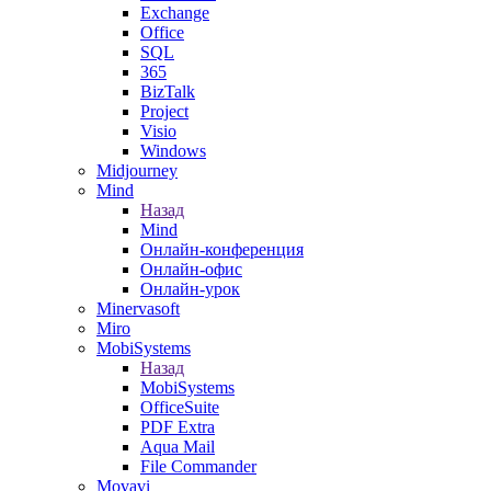
Exchange
Office
SQL
365
BizTalk
Project
Visio
Windows
Midjourney
Mind
Назад
Mind
Онлайн-конференция
Онлайн-офис
Онлайн-урок
Minervasoft
Miro
MobiSystems
Назад
MobiSystems
OfficeSuite
PDF Extra
Aqua Mail
File Commander
Movavi