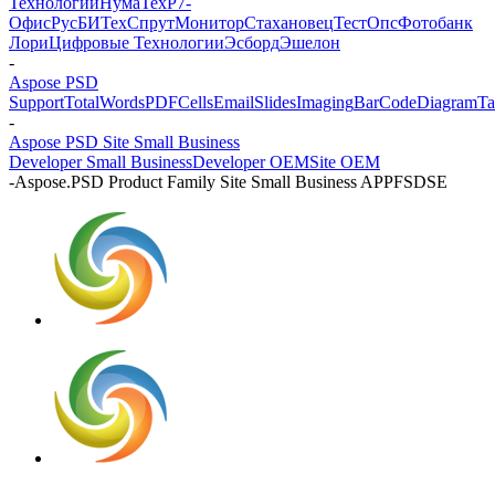
Технологии
НумаТех
Р7-
Офис
РусБИТех
СпрутМонитор
Стахановец
ТестОпс
Фотобанк
Лори
Цифровые Технологии
Эсборд
Эшелон
-
Aspose PSD
Support
Total
Words
PDF
Cells
Email
Slides
Imaging
BarCode
Diagram
Ta
-
Aspose PSD Site Small Business
Developer Small Business
Developer OEM
Site OEM
-
Aspose.PSD Product Family Site Small Business APPFSDSE