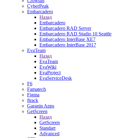
Crowdin
CyberPeak
Embarcadero
Назад
Embarcadero
Embarcadero RAD Server
Embarcadero RAD Studio 10 Seattle
Embarcadero InterBase XE7
Embarcadero InterBase 2017
EvaTeam
Назад
EvaTeam
EvaWiki
EvaProject
EvaServiceDesk
F6
Famatech
Figma
ftrack
Garanin Apps
GetScreen
Назад
GetScreen
Standart
Advanced