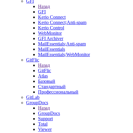
GFI
Назад
GFI
Kerio Connect
Kerio Connect;Anti-spam
Kerio Control
WebMonitor
GFI Archiver
MailEssentials;Anti-spam
MailEssentials
MailEssentials;WebMonitor
GitFlic
Назад
GitFlic
Atlas
Базовый
Стандартный
Профессиональный
GitLab
GroupDocs
Назад
GroupDocs
Support
Total
Viewer