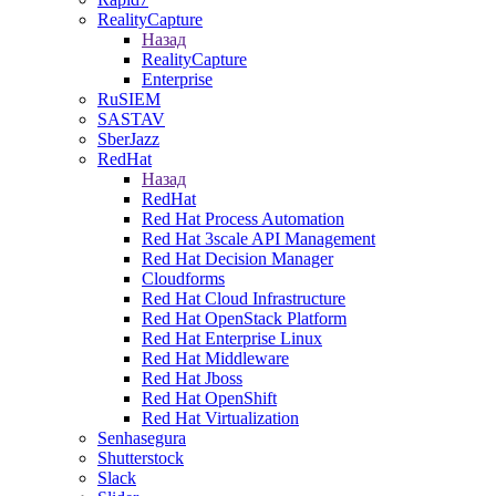
RealityCapture
Назад
RealityCapture
Enterprise
RuSIEM
SASTAV
SberJazz
RedHat
Назад
RedHat
Red Hat Process Automation
Red Hat 3scale API Management
Red Hat Decision Manager
Cloudforms
Red Hat Cloud Infrastructure
Red Hat OpenStack Platform
Red Hat Enterprise Linux
Red Hat Middleware
Red Hat Jboss
Red Hat OpenShift
Red Hat Virtualization
Senhasegura
Shutterstock
Slack