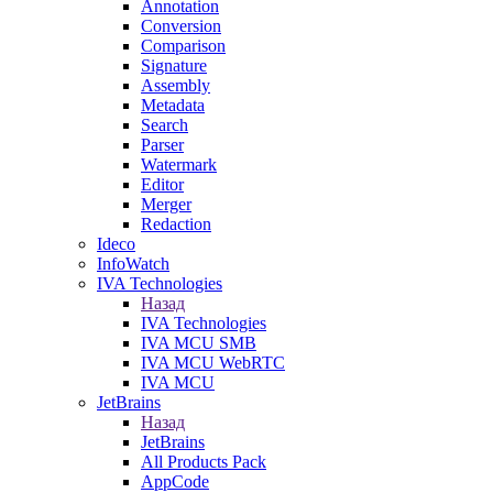
Annotation
Conversion
Comparison
Signature
Assembly
Metadata
Search
Parser
Watermark
Editor
Merger
Redaction
Ideco
InfoWatch
IVA Technologies
Назад
IVA Technologies
IVA MCU SMB
IVA MCU WebRTC
IVA MCU
JetBrains
Назад
JetBrains
All Products Pack
AppCode