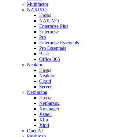
Multifactor
NAKIVO
Назад
NAKIVO
Enterprise Plus
Enterprise
Pro
Enterprise Essentials
Pro Essentials
Basic
Office 365
Neaktor
Назад
Neaktor
Cloud
Server
NetSarang
Назад
NetSarang
Xmanager
Xshell
Xftp
Xlpd
OpenAI
Phishman