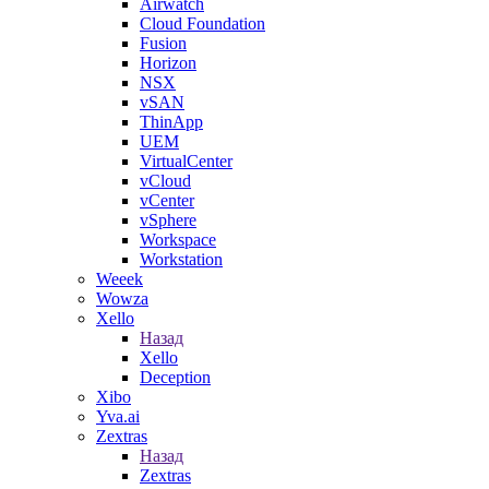
Airwatch
Cloud Foundation
Fusion
Horizon
NSX
vSAN
ThinApp
UEM
VirtualCenter
vCloud
vCenter
vSphere
Workspace
Workstation
Weeek
Wowza
Xello
Назад
Xello
Deception
Xibo
Yva.ai
Zextras
Назад
Zextras