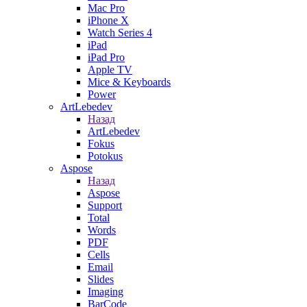
Mac Pro
iPhone X
Watch Series 4
iPad
iPad Pro
Apple TV
Mice & Keyboards
Power
ArtLebedev
Назад
ArtLebedev
Fokus
Potokus
Aspose
Назад
Aspose
Support
Total
Words
PDF
Cells
Email
Slides
Imaging
BarCode