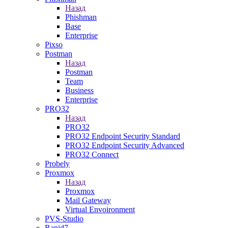
Назад
Phishman
Base
Enterprise
Pixso
Postman
Назад
Postman
Team
Business
Enterprise
PRO32
Назад
PRO32
PRO32 Endpoint Security Standard
PRO32 Endpoint Security Advanced
PRO32 Connect
Probely
Proxmox
Назад
Proxmox
Mail Gateway
Virtual Envoironment
PVS-Studio
Rapid7