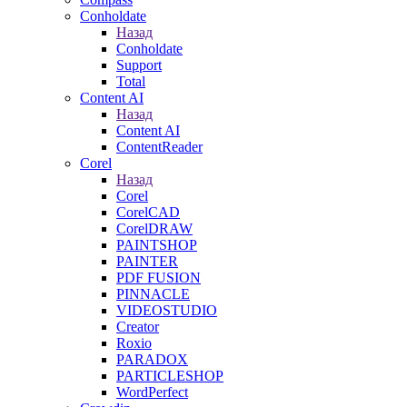
Conholdate
Назад
Conholdate
Support
Total
Content AI
Назад
Content AI
ContentReader
Corel
Назад
Corel
CorelCAD
CorelDRAW
PAINTSHOP
PAINTER
PDF FUSION
PINNACLE
VIDEOSTUDIO
Creator
Roxio
PARADOX
PARTICLESHOP
WordPerfect