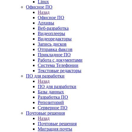
Linux
Офисное ПО
Назад
Офисное ПО
Архивы
Веб-разработка
Видеоплееры
Видеоредакторы
Запись дисков
Отправка факсов
Прикладное ПО
Работа с документами
Система Телефонии
Текстовые редакторы
ПО для разработки
Назад
ПО для разработки
Базы данных
Разработка ПО
Репозиторий
Серверное ПО
Почтовые решения
Назад
Почтовые решения
Миграция почты