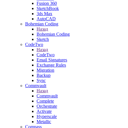
Fusion 360
SketchBook
3ds Max
AutoCAD
Bohemian Coding
Назад
Bohemian Coding
Sketch
CodeTwo
Назад
CodeTwo
Email Signatures
Exchange Rules
Migration
Backup
Sync
Commvault
Назад
Commvault
Complete
Orchestrate
Activate
Hyperscale
Metallic
Compass