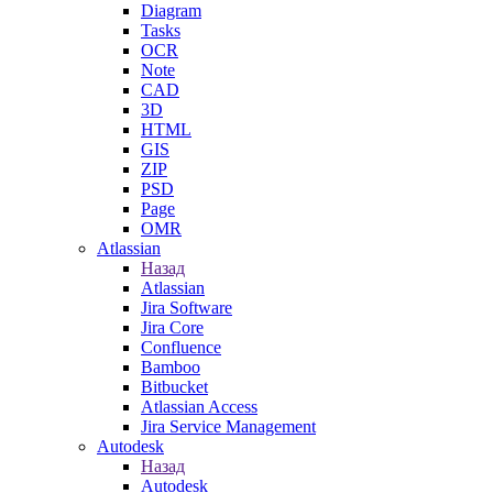
Diagram
Tasks
OCR
Note
CAD
3D
HTML
GIS
ZIP
PSD
Page
OMR
Atlassian
Назад
Atlassian
Jira Software
Jira Core
Confluence
Bamboo
Bitbucket
Atlassian Access
Jira Service Management
Autodesk
Назад
Autodesk