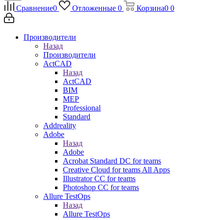
Сравнение
0
Отложенные
0
Корзина
0
0
Производители
Назад
Производители
ActCAD
Назад
ActCAD
BIM
MEP
Professional
Standard
Addreality
Adobe
Назад
Adobe
Acrobat Standard DC for teams
Creative Cloud for teams All Apps
Illustrator CC for teams
Photoshop CC for teams
Allure TestOps
Назад
Allure TestOps