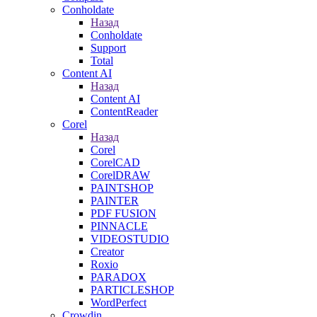
Conholdate
Назад
Conholdate
Support
Total
Content AI
Назад
Content AI
ContentReader
Corel
Назад
Corel
CorelCAD
CorelDRAW
PAINTSHOP
PAINTER
PDF FUSION
PINNACLE
VIDEOSTUDIO
Creator
Roxio
PARADOX
PARTICLESHOP
WordPerfect
Crowdin