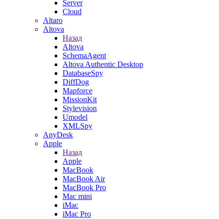
Server
Cloud
Altaro
Altova
Назад
Altova
SchemaAgent
Altova Authentic Desktop
DatabaseSpy
DiffDog
Mapforce
MissionKit
Stylevision
Umodel
XMLSpy
AnyDesk
Apple
Назад
Apple
MacBook
MacBook Air
MacBook Pro
Mac mini
iMac
iMac Pro