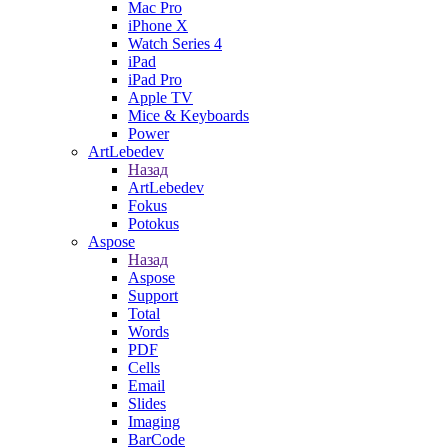
Mac Pro
iPhone X
Watch Series 4
iPad
iPad Pro
Apple TV
Mice & Keyboards
Power
ArtLebedev
Назад
ArtLebedev
Fokus
Potokus
Aspose
Назад
Aspose
Support
Total
Words
PDF
Cells
Email
Slides
Imaging
BarCode