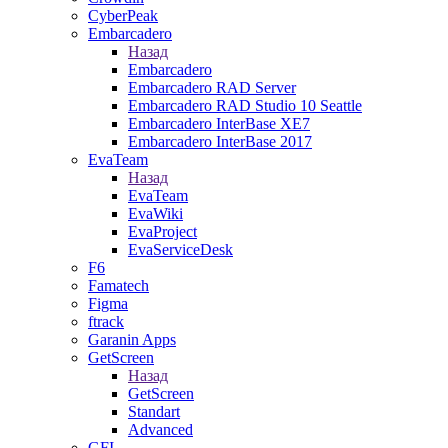
CyberPeak
Embarcadero
Назад
Embarcadero
Embarcadero RAD Server
Embarcadero RAD Studio 10 Seattle
Embarcadero InterBase XE7
Embarcadero InterBase 2017
EvaTeam
Назад
EvaTeam
EvaWiki
EvaProject
EvaServiceDesk
F6
Famatech
Figma
ftrack
Garanin Apps
GetScreen
Назад
GetScreen
Standart
Advanced
GFI