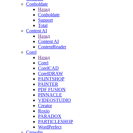
Conholdate
Назад
Conholdate
Support
Total
Content AI
Назад
Content AI
ContentReader
Corel
Назад
Corel
CorelCAD
CorelDRAW
PAINTSHOP
PAINTER
PDF FUSION
PINNACLE
VIDEOSTUDIO
Creator
Roxio
PARADOX
PARTICLESHOP
WordPerfect
Crowdin