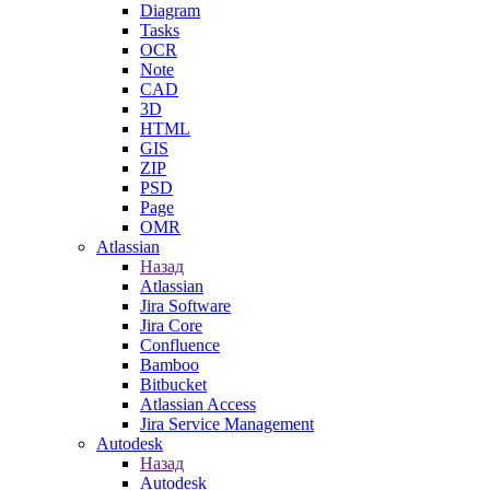
Diagram
Tasks
OCR
Note
CAD
3D
HTML
GIS
ZIP
PSD
Page
OMR
Atlassian
Назад
Atlassian
Jira Software
Jira Core
Confluence
Bamboo
Bitbucket
Atlassian Access
Jira Service Management
Autodesk
Назад
Autodesk