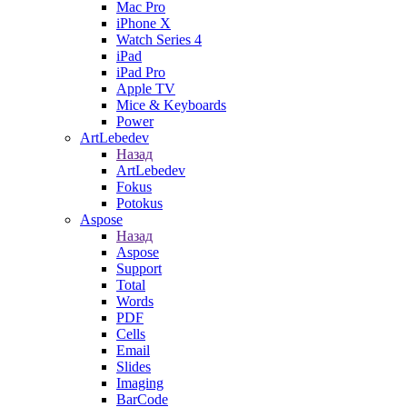
Mac Pro
iPhone X
Watch Series 4
iPad
iPad Pro
Apple TV
Mice & Keyboards
Power
ArtLebedev
Назад
ArtLebedev
Fokus
Potokus
Aspose
Назад
Aspose
Support
Total
Words
PDF
Cells
Email
Slides
Imaging
BarCode