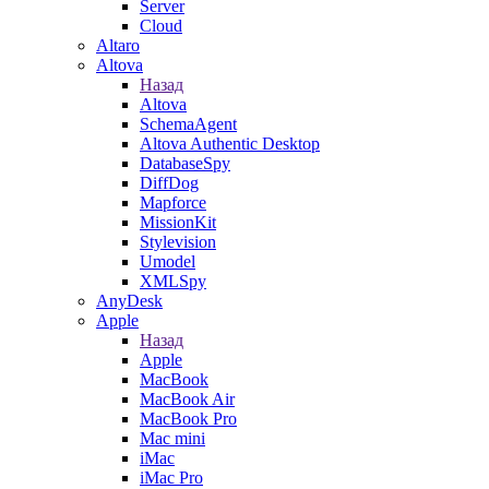
Server
Cloud
Altaro
Altova
Назад
Altova
SchemaAgent
Altova Authentic Desktop
DatabaseSpy
DiffDog
Mapforce
MissionKit
Stylevision
Umodel
XMLSpy
AnyDesk
Apple
Назад
Apple
MacBook
MacBook Air
MacBook Pro
Mac mini
iMac
iMac Pro