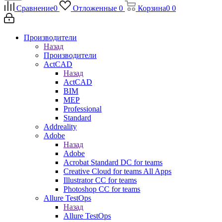
Сравнение
0
Отложенные
0
Корзина
0
0
Производители
Назад
Производители
ActCAD
Назад
ActCAD
BIM
MEP
Professional
Standard
Addreality
Adobe
Назад
Adobe
Acrobat Standard DC for teams
Creative Cloud for teams All Apps
Illustrator CC for teams
Photoshop CC for teams
Allure TestOps
Назад
Allure TestOps