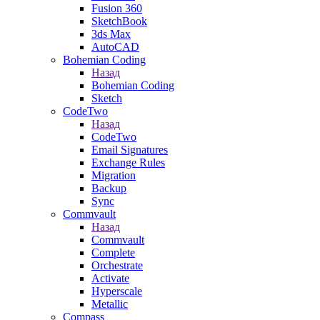
Fusion 360
SketchBook
3ds Max
AutoCAD
Bohemian Coding
Назад
Bohemian Coding
Sketch
CodeTwo
Назад
CodeTwo
Email Signatures
Exchange Rules
Migration
Backup
Sync
Commvault
Назад
Commvault
Complete
Orchestrate
Activate
Hyperscale
Metallic
Compass