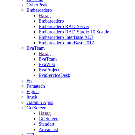
CyberPeak
Embarcadero
Назад
Embarcadero
Embarcadero RAD Server
Embarcadero RAD Studio 10 Seattle
Embarcadero InterBase XE7
Embarcadero InterBase 2017
EvaTeam
Назад
EvaTeam
EvaWiki
EvaProject
EvaServiceDesk
F6
Famatech
Figma
ftrack
Garanin Apps
GetScreen
Назад
GetScreen
Standart
Advanced
GFI