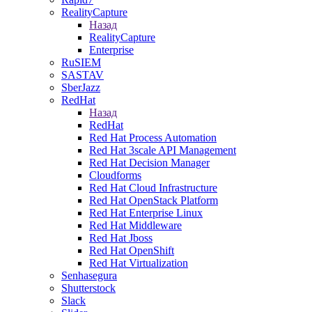
RealityCapture
Назад
RealityCapture
Enterprise
RuSIEM
SASTAV
SberJazz
RedHat
Назад
RedHat
Red Hat Process Automation
Red Hat 3scale API Management
Red Hat Decision Manager
Cloudforms
Red Hat Cloud Infrastructure
Red Hat OpenStack Platform
Red Hat Enterprise Linux
Red Hat Middleware
Red Hat Jboss
Red Hat OpenShift
Red Hat Virtualization
Senhasegura
Shutterstock
Slack