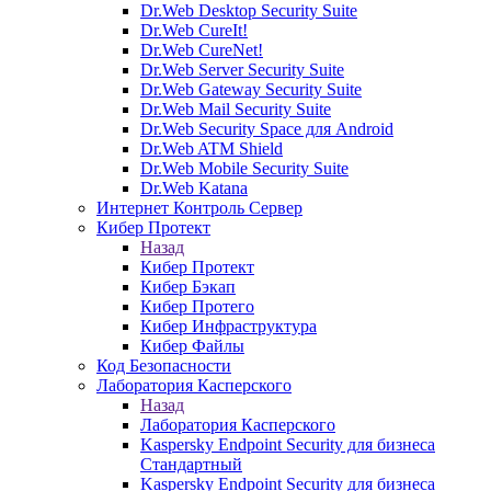
Dr.Web Desktop Security Suite
Dr.Web CureIt!
Dr.Web CureNet!
Dr.Web Server Security Suite
Dr.Web Gateway Security Suite
Dr.Web Mail Security Suite
Dr.Web Security Space для Android
Dr.Web ATM Shield
Dr.Web Mobile Security Suite
Dr.Web Katana
Интернет Контроль Сервер
Кибер Протект
Назад
Кибер Протект
Кибер Бэкап
Кибер Протего
Кибер Инфраструктура
Кибер Файлы
Код Безопасности
Лаборатория Касперского
Назад
Лаборатория Касперского
Kaspersky Endpoint Security для бизнеса
Стандартный
Kaspersky Endpoint Security для бизнеса