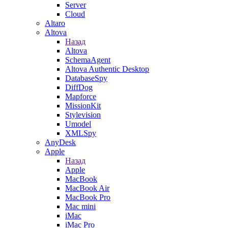
Server
Cloud
Altaro
Altova
Назад
Altova
SchemaAgent
Altova Authentic Desktop
DatabaseSpy
DiffDog
Mapforce
MissionKit
Stylevision
Umodel
XMLSpy
AnyDesk
Apple
Назад
Apple
MacBook
MacBook Air
MacBook Pro
Mac mini
iMac
iMac Pro