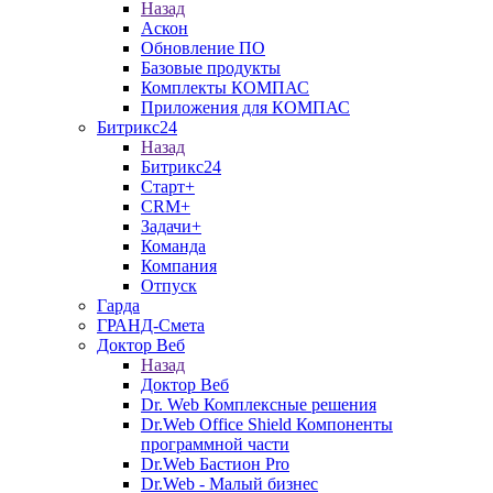
Назад
Аскон
Обновление ПО
Базовые продукты
Комплекты КОМПАС
Приложения для КОМПАС
Битрикс24
Назад
Битрикс24
Старт+
CRM+
Задачи+
Команда
Компания
Отпуск
Гарда
ГРАНД-Смета
Доктор Веб
Назад
Доктор Веб
Dr. Web Комплексные решения
Dr.Web Office Shield Компоненты
программной части
Dr.Web Бастион Pro
Dr.Web - Малый бизнес