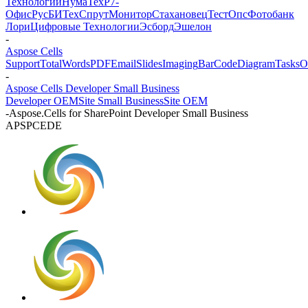
Технологии
НумаТех
Р7-
Офис
РусБИТех
СпрутМонитор
Стахановец
ТестОпс
Фотобанк
Лори
Цифровые Технологии
Эсборд
Эшелон
-
Aspose Cells
Support
Total
Words
PDF
Email
Slides
Imaging
BarCode
Diagram
Tasks
O
-
Aspose Cells Developer Small Business
Developer OEM
Site Small Business
Site OEM
-
Aspose.Cells for SharePoint Developer Small Business
APSPCEDE