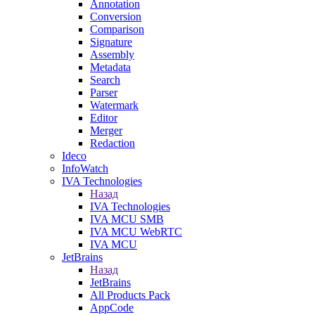
Annotation
Conversion
Comparison
Signature
Assembly
Metadata
Search
Parser
Watermark
Editor
Merger
Redaction
Ideco
InfoWatch
IVA Technologies
Назад
IVA Technologies
IVA MCU SMB
IVA MCU WebRTC
IVA MCU
JetBrains
Назад
JetBrains
All Products Pack
AppCode