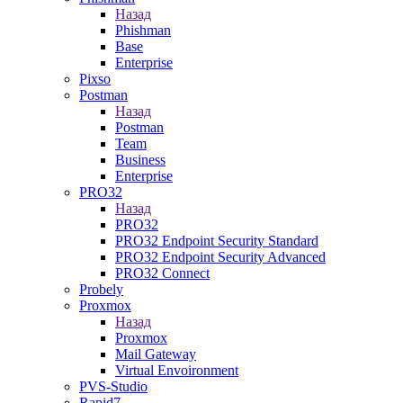
Назад
Phishman
Base
Enterprise
Pixso
Postman
Назад
Postman
Team
Business
Enterprise
PRO32
Назад
PRO32
PRO32 Endpoint Security Standard
PRO32 Endpoint Security Advanced
PRO32 Connect
Probely
Proxmox
Назад
Proxmox
Mail Gateway
Virtual Envoironment
PVS-Studio
Rapid7