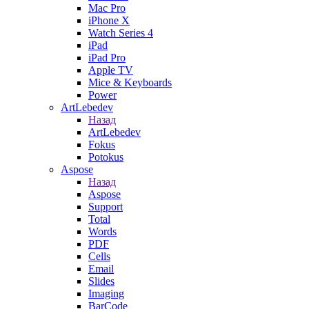
Mac Pro
iPhone X
Watch Series 4
iPad
iPad Pro
Apple TV
Mice & Keyboards
Power
ArtLebedev
Назад
ArtLebedev
Fokus
Potokus
Aspose
Назад
Aspose
Support
Total
Words
PDF
Cells
Email
Slides
Imaging
BarCode