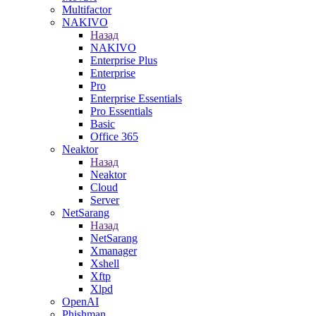
Multifactor
NAKIVO
Назад
NAKIVO
Enterprise Plus
Enterprise
Pro
Enterprise Essentials
Pro Essentials
Basic
Office 365
Neaktor
Назад
Neaktor
Cloud
Server
NetSarang
Назад
NetSarang
Xmanager
Xshell
Xftp
Xlpd
OpenAI
Phishman