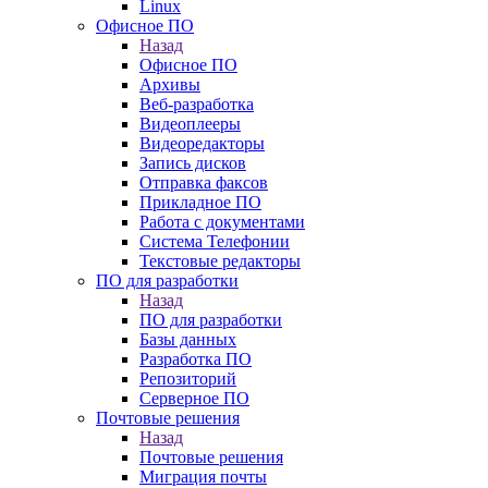
Linux
Офисное ПО
Назад
Офисное ПО
Архивы
Веб-разработка
Видеоплееры
Видеоредакторы
Запись дисков
Отправка факсов
Прикладное ПО
Работа с документами
Система Телефонии
Текстовые редакторы
ПО для разработки
Назад
ПО для разработки
Базы данных
Разработка ПО
Репозиторий
Серверное ПО
Почтовые решения
Назад
Почтовые решения
Миграция почты