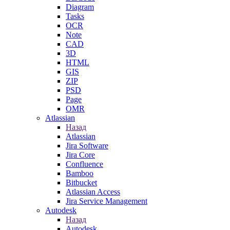
Diagram
Tasks
OCR
Note
CAD
3D
HTML
GIS
ZIP
PSD
Page
OMR
Atlassian
Назад
Atlassian
Jira Software
Jira Core
Confluence
Bamboo
Bitbucket
Atlassian Access
Jira Service Management
Autodesk
Назад
Autodesk