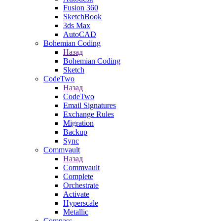
Fusion 360
SketchBook
3ds Max
AutoCAD
Bohemian Coding
Назад
Bohemian Coding
Sketch
CodeTwo
Назад
CodeTwo
Email Signatures
Exchange Rules
Migration
Backup
Sync
Commvault
Назад
Commvault
Complete
Orchestrate
Activate
Hyperscale
Metallic
Compass