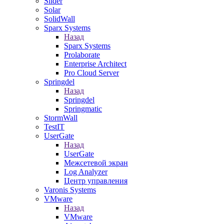
Slider
Solar
SolidWall
Sparx Systems
Назад
Sparx Systems
Prolaborate
Enterprise Architect
Pro Cloud Server
Springdel
Назад
Springdel
Springmatic
StormWall
TestIT
UserGate
Назад
UserGate
Межсетевой экран
Log Analyzer
Центр управления
Varonis Systems
VMware
Назад
VMware