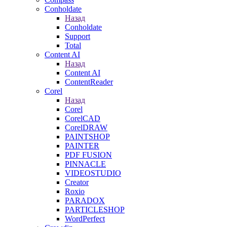
Conholdate
Назад
Conholdate
Support
Total
Content AI
Назад
Content AI
ContentReader
Corel
Назад
Corel
CorelCAD
CorelDRAW
PAINTSHOP
PAINTER
PDF FUSION
PINNACLE
VIDEOSTUDIO
Creator
Roxio
PARADOX
PARTICLESHOP
WordPerfect