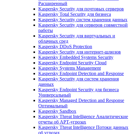
Расширенный
Kaspersky Security для почтовых серверов
Kaspersky Total Security для бизнеса
Kaspersky Security систем хранения данных
Kaspersky Security для серверов совместной
работы
Kaspersky Security для виртуальных и
облачных сред
Kaspersky DDoS Protection
Kaspersky Security для интернет-шлюзов
Kaspersky Embedded Systems Security
Kaspersky Endpoint Security Cloud
Kaspersky Systems Management
Kaspersky Endpoint Detection and Response
Kaspersky Security для систем хранения
данных
Kaspersky Endpoint Security для бизнеса
Универсальный
Kaspersky Managed Detection and Response
Оптимальный
Kaspersky Sandbox
Kaspersky Threat Intelligence Аналитические
отчеты об АРТ-угрозах
Kaspersky Threat Intelligence Потоки данных
об угрозах