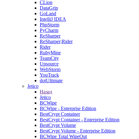
CLion
DataGrip
GoLand
IntelliJ IDEA
PhpStorm
PyCharm
ReSharper
ReSharper;Rider
Rider
RubyMine
TeamCity
Upsource
WebStorm
YouTrack
dotUltimate
Jetico
Назад
Jetico
BCWipe
BCWipe - Enterprise Edition
BestCrypt Container
BestCrypt Container - Enterprise Edition
BestCrypt Volume
BestCrypt Volume - Enterprise Edition
BCWipe Total WipeOut