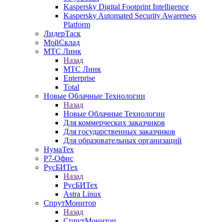
Kaspersky Digital Footprint Intelligence
Kaspersky Automated Security Awareness
Platform
ЛидерТаск
МойСклад
МТС Линк
Назад
МТС Линк
Enterprise
Total
Новые Облачные Технологии
Назад
Новые Облачные Технологии
Для коммерческих заказчиков
Для государственных заказчиков
Для образовательных организаций
НумаТех
Р7-Офис
РусБИТех
Назад
РусБИТех
Astra Linux
СпрутМонитор
Назад
СпрутМонитор