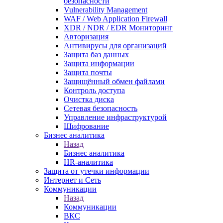
безопасности
Vulnerability Management
WAF / Web Application Firewall
XDR / NDR / EDR Мониторинг
Авторизация
Антивирусы для организаций
Защита баз данных
Защита информации
Защита почты
Защищённый обмен файлами
Контроль доступа
Очистка диска
Сетевая безопасность
Управление инфраструктурой
Шифрование
Бизнес аналитика
Назад
Бизнес аналитика
HR-аналитика
Защита от утечки информации
Интернет и Сеть
Коммуникации
Назад
Коммуникации
ВКС