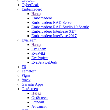
Crowdin
CyberPeak
Embarcadero
Назад
Embarcadero
Embarcadero RAD Server
Embarcadero RAD Studio 10 Seattle
Embarcadero InterBase XE7
Embarcadero InterBase 2017
EvaTeam
Назад
EvaTeam
EvaWiki
EvaProject
EvaServiceDesk
F6
Famatech
Figma
ftrack
Garanin Apps
GetScreen
Назад
GetScreen
Standart
Advanced