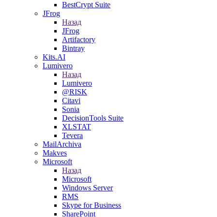
BestCrypt Suite
JFrog
Назад
JFrog
Artifactory
Bintray
Kits.AI
Lumivero
Назад
Lumivero
@RISK
Citavi
Sonia
DecisionTools Suite
XLSTAT
Tevera
MailArchiva
Makves
Microsoft
Назад
Microsoft
Windows Server
RMS
Skype for Business
SharePoint