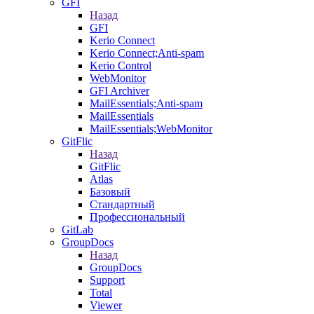
GFI
Назад
GFI
Kerio Connect
Kerio Connect;Anti-spam
Kerio Control
WebMonitor
GFI Archiver
MailEssentials;Anti-spam
MailEssentials
MailEssentials;WebMonitor
GitFlic
Назад
GitFlic
Atlas
Базовый
Стандартный
Профессиональный
GitLab
GroupDocs
Назад
GroupDocs
Support
Total
Viewer