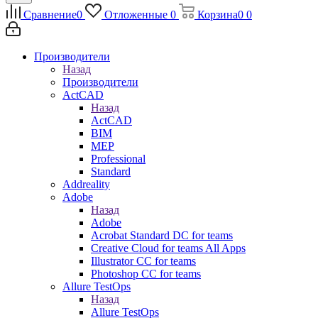
Сравнение
0
Отложенные
0
Корзина
0
0
Производители
Назад
Производители
ActCAD
Назад
ActCAD
BIM
MEP
Professional
Standard
Addreality
Adobe
Назад
Adobe
Acrobat Standard DC for teams
Creative Cloud for teams All Apps
Illustrator CC for teams
Photoshop CC for teams
Allure TestOps
Назад
Allure TestOps