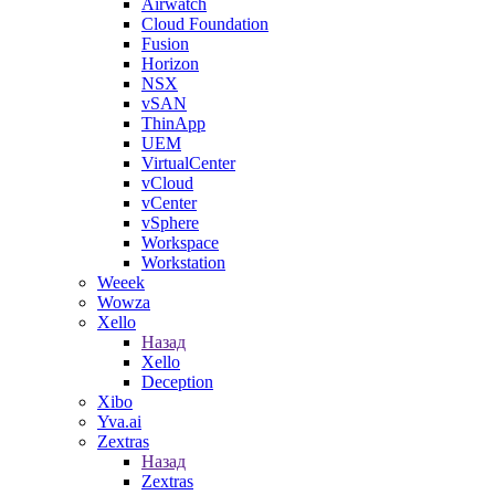
Airwatch
Cloud Foundation
Fusion
Horizon
NSX
vSAN
ThinApp
UEM
VirtualCenter
vCloud
vCenter
vSphere
Workspace
Workstation
Weeek
Wowza
Xello
Назад
Xello
Deception
Xibo
Yva.ai
Zextras
Назад
Zextras