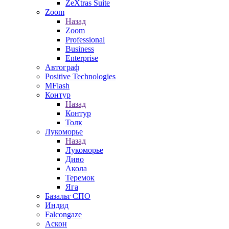
ZeXtras Suite
Zoom
Назад
Zoom
Professional
Business
Enterprise
Автограф
Positive Technologies
MFlash
Контур
Назад
Контур
Толк
Лукоморье
Назад
Лукоморье
Диво
Акола
Теремок
Яга
Базальт СПО
Индид
Falcongaze
Аскон