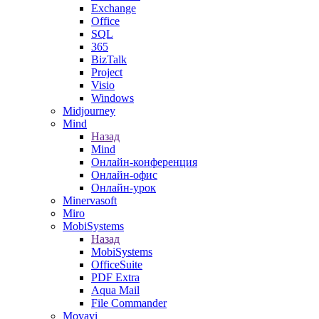
Exchange
Office
SQL
365
BizTalk
Project
Visio
Windows
Midjourney
Mind
Назад
Mind
Онлайн-конференция
Онлайн-офис
Онлайн-урок
Minervasoft
Miro
MobiSystems
Назад
MobiSystems
OfficeSuite
PDF Extra
Aqua Mail
File Commander
Movavi