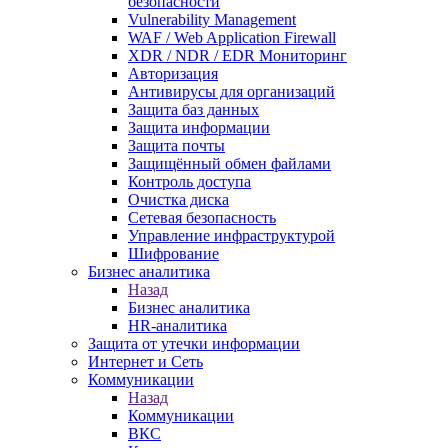
безопасности
Vulnerability Management
WAF / Web Application Firewall
XDR / NDR / EDR Мониторинг
Авторизация
Антивирусы для организаций
Защита баз данных
Защита информации
Защита почты
Защищённый обмен файлами
Контроль доступа
Очистка диска
Сетевая безопасность
Управление инфраструктурой
Шифрование
Бизнес аналитика
Назад
Бизнес аналитика
HR-аналитика
Защита от утечки информации
Интернет и Сеть
Коммуникации
Назад
Коммуникации
ВКС