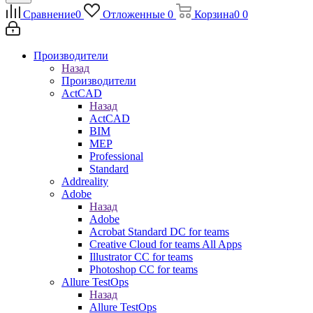
Сравнение
0
Отложенные
0
Корзина
0
0
Производители
Назад
Производители
ActCAD
Назад
ActCAD
BIM
MEP
Professional
Standard
Addreality
Adobe
Назад
Adobe
Acrobat Standard DC for teams
Creative Cloud for teams All Apps
Illustrator CC for teams
Photoshop CC for teams
Allure TestOps
Назад
Allure TestOps