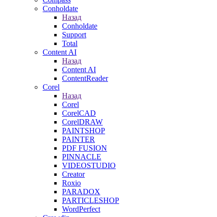
Conholdate
Назад
Conholdate
Support
Total
Content AI
Назад
Content AI
ContentReader
Corel
Назад
Corel
CorelCAD
CorelDRAW
PAINTSHOP
PAINTER
PDF FUSION
PINNACLE
VIDEOSTUDIO
Creator
Roxio
PARADOX
PARTICLESHOP
WordPerfect