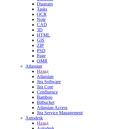
Diagram
Tasks
OCR
Note
CAD
3D
HTML
GIS
ZIP
PSD
Page
OMR
Atlassian
Назад
Atlassian
Jira Software
Jira Core
Confluence
Bamboo
Bitbucket
Atlassian Access
Jira Service Management
Autodesk
Назад
Autodesk