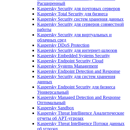
Расширенный
Kaspersky Security для почтовых серверов
Kaspersky Total Security для бизнеса
Kaspersky Security систем хранения данных
Kaspersky Security для серверов совместной
работы
Kaspersky Security для виртуальных и
облачных сред
Kaspersky DDoS Protection
Kaspersky Security для интернет-шлюзов
Kaspersky Embedded Systems Security
Kaspersky Endpoint Security Cloud
Kaspersky Systems Management
Kaspersky Endpoint Detection and Response
Kaspersky Security для систем хранения
данных
Kaspersky Endpoint Security для бизнеса
Универсальный
Kaspersky Managed Detection and Response
Оптимальный
Kaspersky Sandbox
Kaspersky Threat Intelligence Аналитические
отчеты об АРТ-угрозах
Kaspersky Threat Intelligence Потоки данных
об угрозах