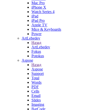
Mac Pro
iPhone X
Watch Series 4
iPad
iPad Pro
Apple TV
Mice & Keyboards
Power
ArtLebedev
Назад
ArtLebedev
Fokus
Potokus
Aspose
Назад
Aspose
Support
Total
Words
PDF
Cells
Email
Slides
Imaging
BarCode