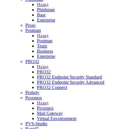
Назад
Phishman
Base
Enterprise
Pixso
Postman
Назад
Postman
Team
Business
Enterprise
PRO32
Назад
PRO32
PRO32 Endpoint Security Standard
PRO32 Endpoint Security Advanced
PRO32 Connect
Probely
Proxmox
Назад
Proxmox
Mail Gateway
Virtual Envoironment
PVS-Studio
Rapid7