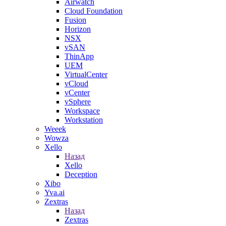
Airwatch
Cloud Foundation
Fusion
Horizon
NSX
vSAN
ThinApp
UEM
VirtualCenter
vCloud
vCenter
vSphere
Workspace
Workstation
Weeek
Wowza
Xello
Назад
Xello
Deception
Xibo
Yva.ai
Zextras
Назад
Zextras