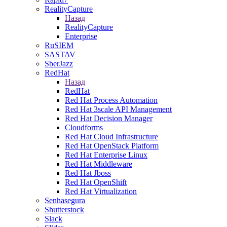
RealityCapture
Назад
RealityCapture
Enterprise
RuSIEM
SASTAV
SberJazz
RedHat
Назад
RedHat
Red Hat Process Automation
Red Hat 3scale API Management
Red Hat Decision Manager
Cloudforms
Red Hat Cloud Infrastructure
Red Hat OpenStack Platform
Red Hat Enterprise Linux
Red Hat Middleware
Red Hat Jboss
Red Hat OpenShift
Red Hat Virtualization
Senhasegura
Shutterstock
Slack