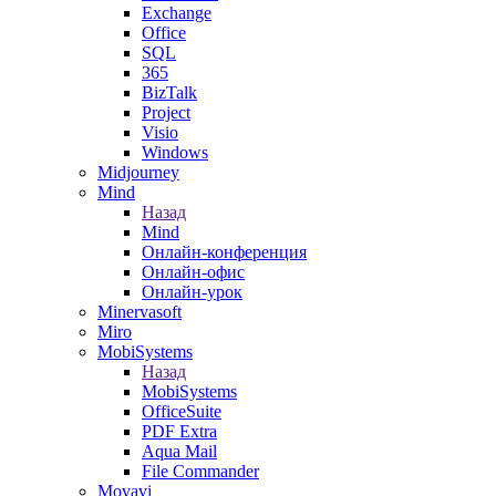
Exchange
Office
SQL
365
BizTalk
Project
Visio
Windows
Midjourney
Mind
Назад
Mind
Онлайн-конференция
Онлайн-офис
Онлайн-урок
Minervasoft
Miro
MobiSystems
Назад
MobiSystems
OfficeSuite
PDF Extra
Aqua Mail
File Commander
Movavi