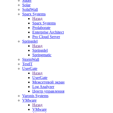
Slider
Solar
SolidWall
Sparx Systems
Назад
Sparx Systems
Prolaborate
Enterprise Architect
Pro Cloud Server
Springdel
Назад
Springdel
Springmatic
StormWall
TestIT
UserGate
Назад
UserGate
Межсетевой экран
Log Analyzer
Центр управления
Varonis Systems
VMware
Назад
VMware