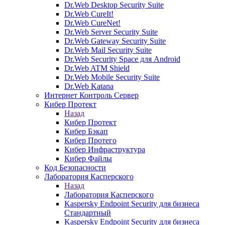
Dr.Web Desktop Security Suite
Dr.Web CureIt!
Dr.Web CureNet!
Dr.Web Server Security Suite
Dr.Web Gateway Security Suite
Dr.Web Mail Security Suite
Dr.Web Security Space для Android
Dr.Web ATM Shield
Dr.Web Mobile Security Suite
Dr.Web Katana
Интернет Контроль Сервер
Кибер Протект
Назад
Кибер Протект
Кибер Бэкап
Кибер Протего
Кибер Инфраструктура
Кибер Файлы
Код Безопасности
Лаборатория Касперского
Назад
Лаборатория Касперского
Kaspersky Endpoint Security для бизнеса
Стандартный
Kaspersky Endpoint Security для бизнеса