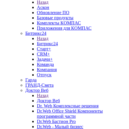
Назад
Аскон
Обновление ПО
Базовые продукты
Комплекты КОМПАС
Приложения для КОМПАС
Битрикс24
Назад
Битрикс24
Старт+
CRM+
Задачи+
Команда
Компания
Отпуск
Гарда
ГРАНД-Смета
Доктор Веб
Назад
Доктор Веб
Dr. Web Комплексные решения
Dr.Web Office Shield Компоненты
программной части
Dr.Web Бастион Pro
Dr.Web - Малый бизнес