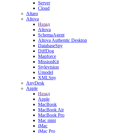
Server
Cloud
Altaro
Altova
Назад
Altova
SchemaAgent
Altova Authentic Desktop
DatabaseSpy
DiffDog
Mapforce
MissionKit
Stylevision
Umodel
XMLSpy
AnyDesk
Apple
Назад
Apple
MacBook
MacBook Air
MacBook Pro
Mac mini
iMac
iMac Pro