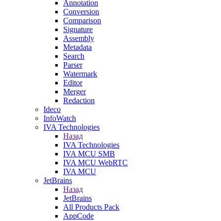
Annotation
Conversion
Comparison
Signature
Assembly
Metadata
Search
Parser
Watermark
Editor
Merger
Redaction
Ideco
InfoWatch
IVA Technologies
Назад
IVA Technologies
IVA MCU SMB
IVA MCU WebRTC
IVA MCU
JetBrains
Назад
JetBrains
All Products Pack
AppCode