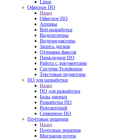
Linux
Офисное ПО
Назад
Офисное ПО
Архивы
Веб-разработка
Видеоплееры
Видеоредакторы
Запись дисков
Отправка факсов
Прикладное ПО
Работа с документами
Система Телефонии
Текстовые редакторы
ПО для разработки
Назад
ПО для разработки
Базы данных
Разработка ПО
Репозиторий
Серверное ПО
Почтовые решения
Назад
Почтовые решения
Миграция почты