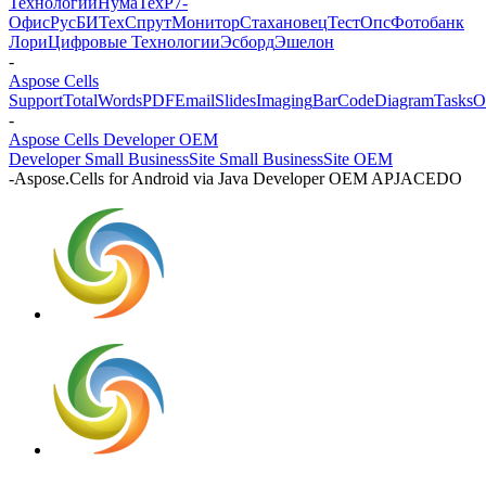
Технологии
НумаТех
Р7-
Офис
РусБИТех
СпрутМонитор
Стахановец
ТестОпс
Фотобанк
Лори
Цифровые Технологии
Эсборд
Эшелон
-
Aspose Cells
Support
Total
Words
PDF
Email
Slides
Imaging
BarCode
Diagram
Tasks
O
-
Aspose Cells Developer OEM
Developer Small Business
Site Small Business
Site OEM
-
Aspose.Cells for Android via Java Developer OEM APJACEDO