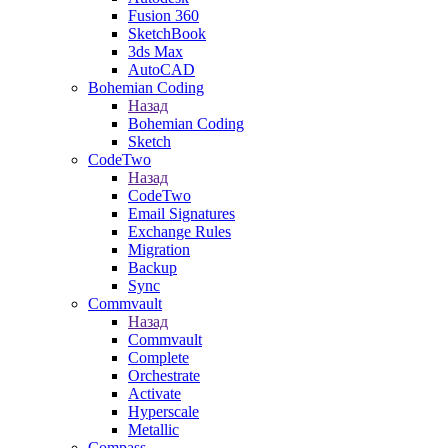
Fusion 360
SketchBook
3ds Max
AutoCAD
Bohemian Coding
Назад
Bohemian Coding
Sketch
CodeTwo
Назад
CodeTwo
Email Signatures
Exchange Rules
Migration
Backup
Sync
Commvault
Назад
Commvault
Complete
Orchestrate
Activate
Hyperscale
Metallic
Compass