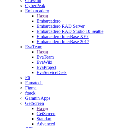
Crowdin
CyberPeak
Embarcadero
Назад
Embarcadero
Embarcadero RAD Server
Embarcadero RAD Studio 10 Seattle
Embarcadero InterBase XE7
Embarcadero InterBase 2017
EvaTeam
Назад
EvaTeam
EvaWiki
EvaProject
EvaServiceDesk
F6
Famatech
Figma
ftrack
Garanin Apps
GetScreen
Назад
GetScreen
Standart
Advanced