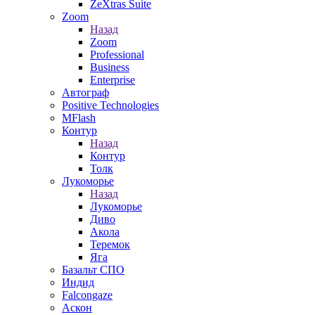
ZeXtras Suite
Zoom
Назад
Zoom
Professional
Business
Enterprise
Автограф
Positive Technologies
MFlash
Контур
Назад
Контур
Толк
Лукоморье
Назад
Лукоморье
Диво
Акола
Теремок
Яга
Базальт СПО
Индид
Falcongaze
Аскон