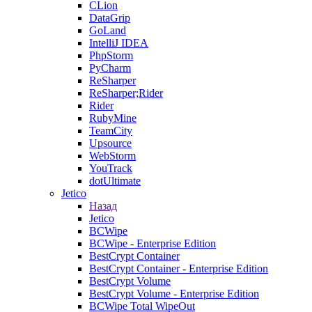
CLion
DataGrip
GoLand
IntelliJ IDEA
PhpStorm
PyCharm
ReSharper
ReSharper;Rider
Rider
RubyMine
TeamCity
Upsource
WebStorm
YouTrack
dotUltimate
Jetico
Назад
Jetico
BCWipe
BCWipe - Enterprise Edition
BestCrypt Container
BestCrypt Container - Enterprise Edition
BestCrypt Volume
BestCrypt Volume - Enterprise Edition
BCWipe Total WipeOut