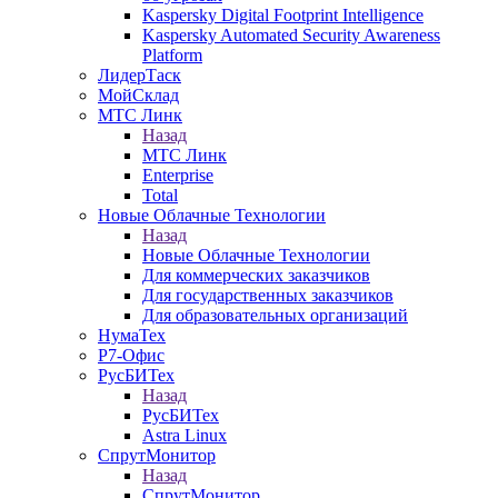
Kaspersky Digital Footprint Intelligence
Kaspersky Automated Security Awareness
Platform
ЛидерТаск
МойСклад
МТС Линк
Назад
МТС Линк
Enterprise
Total
Новые Облачные Технологии
Назад
Новые Облачные Технологии
Для коммерческих заказчиков
Для государственных заказчиков
Для образовательных организаций
НумаТех
Р7-Офис
РусБИТех
Назад
РусБИТех
Astra Linux
СпрутМонитор
Назад
СпрутМонитор