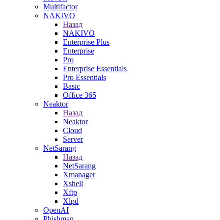
Multifactor
NAKIVO
Назад
NAKIVO
Enterprise Plus
Enterprise
Pro
Enterprise Essentials
Pro Essentials
Basic
Office 365
Neaktor
Назад
Neaktor
Cloud
Server
NetSarang
Назад
NetSarang
Xmanager
Xshell
Xftp
Xlpd
OpenAI
Phishman