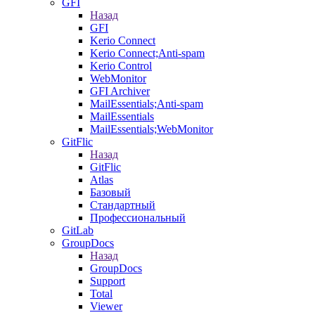
GFI
Назад
GFI
Kerio Connect
Kerio Connect;Anti-spam
Kerio Control
WebMonitor
GFI Archiver
MailEssentials;Anti-spam
MailEssentials
MailEssentials;WebMonitor
GitFlic
Назад
GitFlic
Atlas
Базовый
Стандартный
Профессиональный
GitLab
GroupDocs
Назад
GroupDocs
Support
Total
Viewer