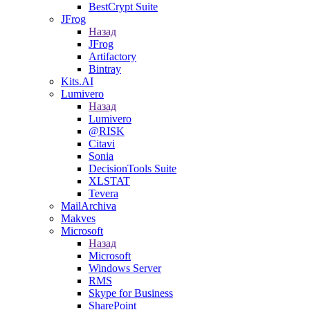
BestCrypt Suite
JFrog
Назад
JFrog
Artifactory
Bintray
Kits.AI
Lumivero
Назад
Lumivero
@RISK
Citavi
Sonia
DecisionTools Suite
XLSTAT
Tevera
MailArchiva
Makves
Microsoft
Назад
Microsoft
Windows Server
RMS
Skype for Business
SharePoint