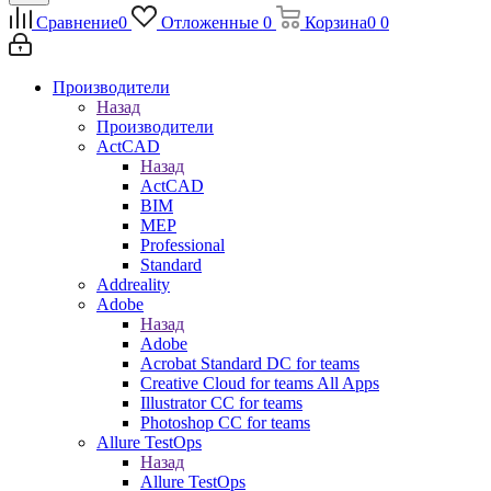
Сравнение
0
Отложенные
0
Корзина
0
0
Производители
Назад
Производители
ActCAD
Назад
ActCAD
BIM
MEP
Professional
Standard
Addreality
Adobe
Назад
Adobe
Acrobat Standard DC for teams
Creative Cloud for teams All Apps
Illustrator CC for teams
Photoshop CC for teams
Allure TestOps
Назад
Allure TestOps