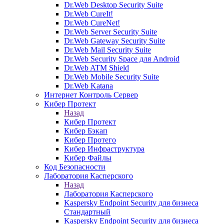
Dr.Web Desktop Security Suite
Dr.Web CureIt!
Dr.Web CureNet!
Dr.Web Server Security Suite
Dr.Web Gateway Security Suite
Dr.Web Mail Security Suite
Dr.Web Security Space для Android
Dr.Web ATM Shield
Dr.Web Mobile Security Suite
Dr.Web Katana
Интернет Контроль Сервер
Кибер Протект
Назад
Кибер Протект
Кибер Бэкап
Кибер Протего
Кибер Инфраструктура
Кибер Файлы
Код Безопасности
Лаборатория Касперского
Назад
Лаборатория Касперского
Kaspersky Endpoint Security для бизнеса
Стандартный
Kaspersky Endpoint Security для бизнеса