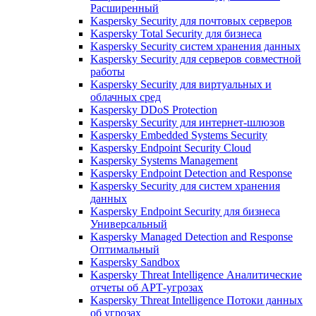
Расширенный
Kaspersky Security для почтовых серверов
Kaspersky Total Security для бизнеса
Kaspersky Security систем хранения данных
Kaspersky Security для серверов совместной
работы
Kaspersky Security для виртуальных и
облачных сред
Kaspersky DDoS Protection
Kaspersky Security для интернет-шлюзов
Kaspersky Embedded Systems Security
Kaspersky Endpoint Security Cloud
Kaspersky Systems Management
Kaspersky Endpoint Detection and Response
Kaspersky Security для систем хранения
данных
Kaspersky Endpoint Security для бизнеса
Универсальный
Kaspersky Managed Detection and Response
Оптимальный
Kaspersky Sandbox
Kaspersky Threat Intelligence Аналитические
отчеты об АРТ-угрозах
Kaspersky Threat Intelligence Потоки данных
об угрозах