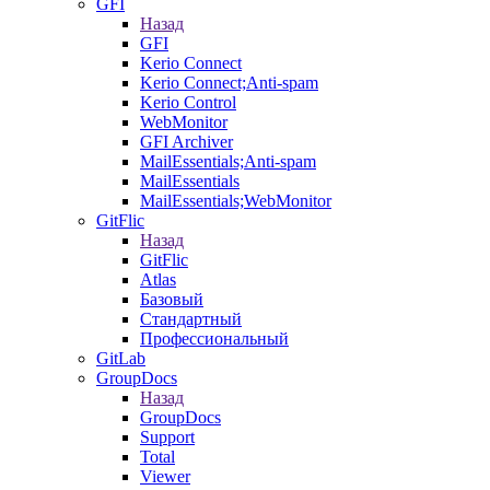
GFI
Назад
GFI
Kerio Connect
Kerio Connect;Anti-spam
Kerio Control
WebMonitor
GFI Archiver
MailEssentials;Anti-spam
MailEssentials
MailEssentials;WebMonitor
GitFlic
Назад
GitFlic
Atlas
Базовый
Стандартный
Профессиональный
GitLab
GroupDocs
Назад
GroupDocs
Support
Total
Viewer