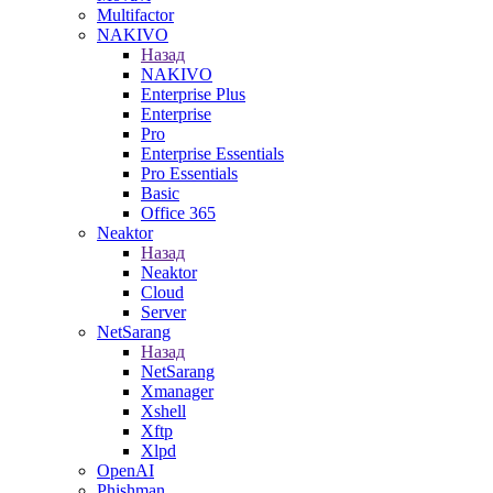
Multifactor
NAKIVO
Назад
NAKIVO
Enterprise Plus
Enterprise
Pro
Enterprise Essentials
Pro Essentials
Basic
Office 365
Neaktor
Назад
Neaktor
Cloud
Server
NetSarang
Назад
NetSarang
Xmanager
Xshell
Xftp
Xlpd
OpenAI
Phishman