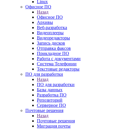
Linux
Офисное ПО
Назад
Офисное ПО
Архивы
Веб-разработка
Видеоплееры
Видеоредакторы
Запись дисков
Отправка факсов
Прикладное ПО
Работа с документами
Система Телефонии
Текстовые редакторы
ПО для разработки
Назад
ПО для разработки
Базы данных
Разработка ПО
Репозиторий
Серверное ПО
Почтовые решения
Назад
Почтовые решения
Миграция почты