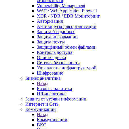
безопасности
Vulnerability Management
WAF / Web Application Firewall
XDR / NDR / EDR Мониторинг
Авторизация
Антивирусы для организаций
Защита баз данных
Защита информации
Защита почты
Защищённый обмен файлами
Контроль доступа
Очистка диска
Сетевая безопасность
Управление инфраструктурой
Шифрование
Бизнес аналитика
Назад
Бизнес аналитика
HR-аналитика
Защита от утечки информации
Интернет и Сеть
Коммуникации
Назад
Коммуникации
ВКС