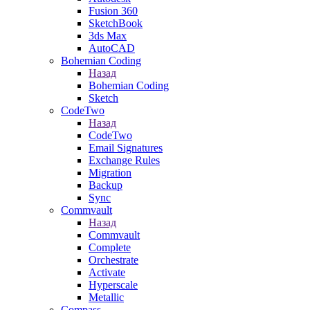
Fusion 360
SketchBook
3ds Max
AutoCAD
Bohemian Coding
Назад
Bohemian Coding
Sketch
CodeTwo
Назад
CodeTwo
Email Signatures
Exchange Rules
Migration
Backup
Sync
Commvault
Назад
Commvault
Complete
Orchestrate
Activate
Hyperscale
Metallic
Compass