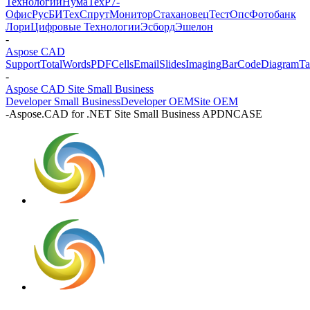
Технологии
НумаТех
Р7-
Офис
РусБИТех
СпрутМонитор
Стахановец
ТестОпс
Фотобанк
Лори
Цифровые Технологии
Эсборд
Эшелон
-
Aspose CAD
Support
Total
Words
PDF
Cells
Email
Slides
Imaging
BarCode
Diagram
Ta
-
Aspose CAD Site Small Business
Developer Small Business
Developer OEM
Site OEM
-
Aspose.CAD for .NET Site Small Business APDNCASE