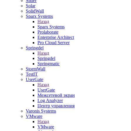
Slider
Solar
SolidWall
Sparx Systems
Назад
Sparx Systems
Prolaborate
Enterprise Architect
Pro Cloud Server
Springdel
Назад
Springdel
Springmatic
StormWall
TestIT
UserGate
Назад
UserGate
Межсетевой экран
Log Analyzer
Центр управления
Varonis Systems
VMware
Назад
VMware