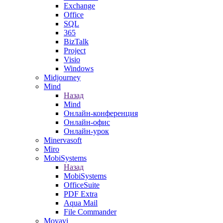
Exchange
Office
SQL
365
BizTalk
Project
Visio
Windows
Midjourney
Mind
Назад
Mind
Онлайн-конференция
Онлайн-офис
Онлайн-урок
Minervasoft
Miro
MobiSystems
Назад
MobiSystems
OfficeSuite
PDF Extra
Aqua Mail
File Commander
Movavi