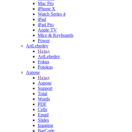
Mac Pro
iPhone X
Watch Series 4
iPad
iPad Pro
Apple TV
Mice & Keyboards
Power
ArtLebedev
Назад
ArtLebedev
Fokus
Potokus
Aspose
Назад
Aspose
Support
Total
Words
PDF
Cells
Email
Slides
Imaging
BarCode