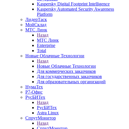
Kaspersky Digital Footprint Intelligence
Kaspersky Automated Security Awareness
Platform
ЛидерТаск
МойСклад
МТС Линк
Назад
МТС Линк
Enterprise
Total
Новые Облачные Технологии
Назад
Новые Облачные Технологии
Для коммерческих заказчиков
Для государственных заказчиков
Для образовательных организаций
НумаТех
Р7-Офис
РусБИТех
Назад
РусБИТех
Astra Linux
СпрутМонитор
Назад
СпрутМонитор