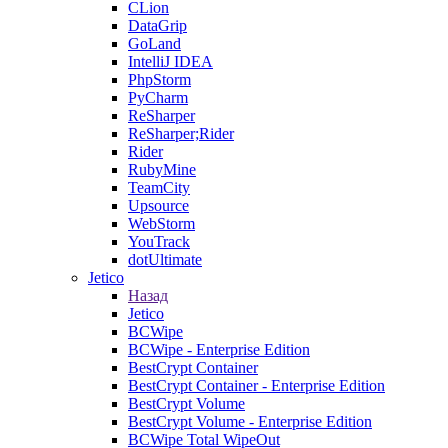
CLion
DataGrip
GoLand
IntelliJ IDEA
PhpStorm
PyCharm
ReSharper
ReSharper;Rider
Rider
RubyMine
TeamCity
Upsource
WebStorm
YouTrack
dotUltimate
Jetico
Назад
Jetico
BCWipe
BCWipe - Enterprise Edition
BestCrypt Container
BestCrypt Container - Enterprise Edition
BestCrypt Volume
BestCrypt Volume - Enterprise Edition
BCWipe Total WipeOut