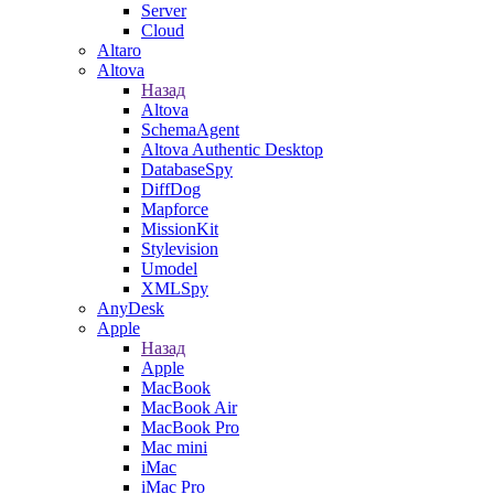
Server
Cloud
Altaro
Altova
Назад
Altova
SchemaAgent
Altova Authentic Desktop
DatabaseSpy
DiffDog
Mapforce
MissionKit
Stylevision
Umodel
XMLSpy
AnyDesk
Apple
Назад
Apple
MacBook
MacBook Air
MacBook Pro
Mac mini
iMac
iMac Pro