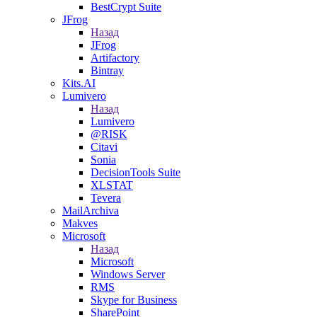
BestCrypt Suite
JFrog
Назад
JFrog
Artifactory
Bintray
Kits.AI
Lumivero
Назад
Lumivero
@RISK
Citavi
Sonia
DecisionTools Suite
XLSTAT
Tevera
MailArchiva
Makves
Microsoft
Назад
Microsoft
Windows Server
RMS
Skype for Business
SharePoint