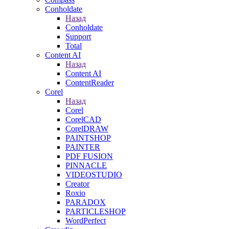
Conholdate
Назад
Conholdate
Support
Total
Content AI
Назад
Content AI
ContentReader
Corel
Назад
Corel
CorelCAD
CorelDRAW
PAINTSHOP
PAINTER
PDF FUSION
PINNACLE
VIDEOSTUDIO
Creator
Roxio
PARADOX
PARTICLESHOP
WordPerfect