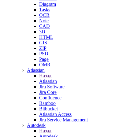
Diagram
Tasks
OCR
Note
CAD
3D
HTML
GIS
ZIP
PSD
Page
OMR
Atlassian
Назад
Atlassian
Jira Software
Jira Core
Confluence
Bamboo
Bitbucket
Atlassian Access
Jira Service Management
Autodesk
Назад
Autodesk