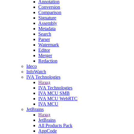
Annotation
Conversion
Comparison
Signature
Assembly
Metadata
Search
Parser
Watermark
Editor
Merger
Redaction
Ideco
InfoWatch
IVA Technologies
Назад
IVA Technologies
IVA MCU SMB
IVA MCU WebRTC
IVA MCU
JetBrains
Назад
JetBrains
All Products Pack
AppCode