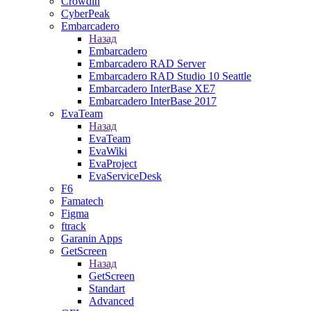
Crowdin
CyberPeak
Embarcadero
Назад
Embarcadero
Embarcadero RAD Server
Embarcadero RAD Studio 10 Seattle
Embarcadero InterBase XE7
Embarcadero InterBase 2017
EvaTeam
Назад
EvaTeam
EvaWiki
EvaProject
EvaServiceDesk
F6
Famatech
Figma
ftrack
Garanin Apps
GetScreen
Назад
GetScreen
Standart
Advanced