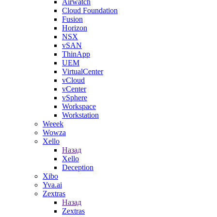
Airwatch
Cloud Foundation
Fusion
Horizon
NSX
vSAN
ThinApp
UEM
VirtualCenter
vCloud
vCenter
vSphere
Workspace
Workstation
Weeek
Wowza
Xello
Назад
Xello
Deception
Xibo
Yva.ai
Zextras
Назад
Zextras