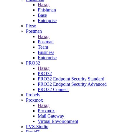
Назад
Phishman
Base
Enterprise
Pixso
Postman
Назад
Postman
Team
Business
Enterprise
PRO32
Назад
PRO32
PRO32 Endpoint Security Standard
PRO32 Endpoint Security Advanced
PRO32 Connect
Probely
Proxmox
Назад
Proxmox
Mail Gateway
Virtual Envoironment
PVS-Studio
Rapid7