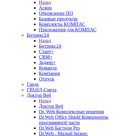
Назад
Аскон
Обновление ПО
Базовые продукты
Комплекты КОМПАС
Приложения для КОМПАС
Битрикс24
Назад
Битрикс24
Старт+
CRM+
Задачи+
Команда
Компания
Отпуск
Гарда
ГРАНД-Смета
Доктор Веб
Назад
Доктор Веб
Dr. Web Комплексные решения
Dr.Web Office Shield Компоненты
программной части
Dr.Web Бастион Pro
Dr.Web - Малый бизнес