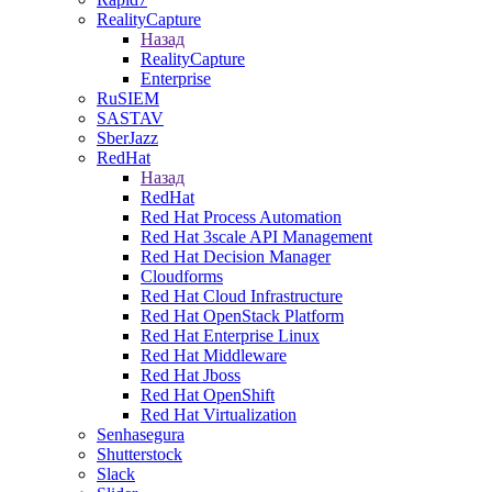
RealityCapture
Назад
RealityCapture
Enterprise
RuSIEM
SASTAV
SberJazz
RedHat
Назад
RedHat
Red Hat Process Automation
Red Hat 3scale API Management
Red Hat Decision Manager
Cloudforms
Red Hat Cloud Infrastructure
Red Hat OpenStack Platform
Red Hat Enterprise Linux
Red Hat Middleware
Red Hat Jboss
Red Hat OpenShift
Red Hat Virtualization
Senhasegura
Shutterstock
Slack