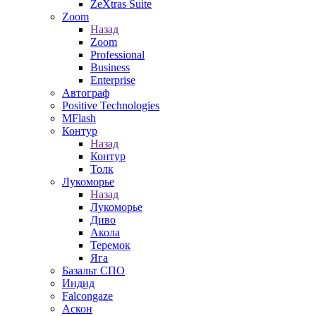
ZeXtras Suite
Zoom
Назад
Zoom
Professional
Business
Enterprise
Автограф
Positive Technologies
MFlash
Контур
Назад
Контур
Толк
Лукоморье
Назад
Лукоморье
Диво
Акола
Теремок
Яга
Базальт СПО
Индид
Falcongaze
Аскон