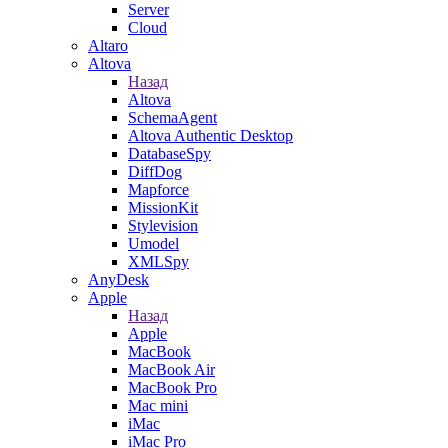
Server
Cloud
Altaro
Altova
Назад
Altova
SchemaAgent
Altova Authentic Desktop
DatabaseSpy
DiffDog
Mapforce
MissionKit
Stylevision
Umodel
XMLSpy
AnyDesk
Apple
Назад
Apple
MacBook
MacBook Air
MacBook Pro
Mac mini
iMac
iMac Pro