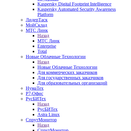
Kaspersky Digital Footprint Intelligence
Kaspersky Automated Security Awareness
Platform
ЛидерТаск
МойСклад
МТС Линк
Назад
МТС Линк
Enterprise
Total
Новые Облачные Технологии
Назад
Новые Облачные Технологии
Для коммерческих заказчиков
Для государственных заказчиков
Для образовательных организаций
НумаТех
Р7-Офис
РусБИТех
Назад
РусБИТех
Astra Linux
СпрутМонитор
Назад
СпрутМонитор