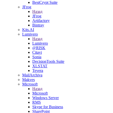
BestCrypt Suite
JFrog
Назад
JFrog
Artifactory
Bintray
Kits.AI
Lumivero
Назад
Lumivero
@RISK
Citavi
Sonia
DecisionTools Suite
XLSTAT
Tevera
MailArchiva
Makves
Microsoft
Назад
Microsoft
Windows Server
RMS
Skype for Business
SharePoint