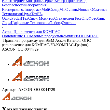
Веб
Интернет Контроль Сервер
Кибер Протект
Код
Безопасности
Лаборатория
Касперского
ЛидерТаск
МойСклад
МТС Линк
Новые Облачные
Технологии
НумаТех
Р7-
Офис
РусБИТех
СпрутМонитор
Стахановец
ТестОпс
Фотобанк
Лори
Цифровые Технологии
Эсборд
Эшелон
-
Аскон Приложения для КОМПАС
Обновление ПО
Базовые продукты
Комплекты КОМПАС
-
Права на программу для ЭВМ Аскон Каталог: ОПС
(приложение для КОМПАС-3D/КОМПАС-График)
ASCON_ОО-0044729
Артикул:
ASCON_ОО-0044729
Характеристики