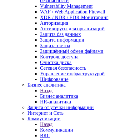
безопасности
Vulnerability Management
WAF / Web Application Firewall
XDR / NDR / EDR Мониторинг
Авторизация
Антивирусы для организаций
Защита баз данных
Защита информации
Защита почты
Защищённый обмен файлами
Контроль доступа
Очистка диска
Сетевая безопасность
Управление инфраструктурой
Шифрование
Бизнес аналитика
Назад
Бизнес аналитика
HR-аналитика
Защита от утечки информации
Интернет и Сеть
Коммуникации
Назад
Коммуникации
ВКС