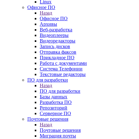
Linux
Офисное ПО
Назад
Офисное ПО
Архивы
Веб-разработка
Видеоплееры
Видеоредакторы
Запись дисков
Отправка факсов
Прикладное ПО
Работа с документами
Система Телефонии
Текстовые редакторы
ПО для разработки
Назад
ПО для разработки
Базы данных
Разработка ПО
Репозиторий
Серверное ПО
Почтовые решения
Назад
Почтовые решения
Миграция почты