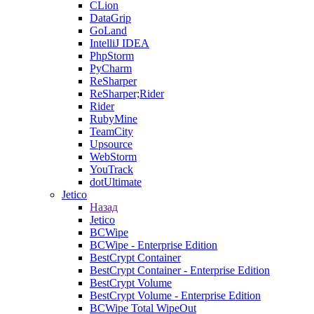
CLion
DataGrip
GoLand
IntelliJ IDEA
PhpStorm
PyCharm
ReSharper
ReSharper;Rider
Rider
RubyMine
TeamCity
Upsource
WebStorm
YouTrack
dotUltimate
Jetico
Назад
Jetico
BCWipe
BCWipe - Enterprise Edition
BestCrypt Container
BestCrypt Container - Enterprise Edition
BestCrypt Volume
BestCrypt Volume - Enterprise Edition
BCWipe Total WipeOut