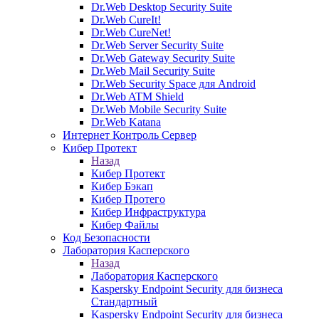
Dr.Web Desktop Security Suite
Dr.Web CureIt!
Dr.Web CureNet!
Dr.Web Server Security Suite
Dr.Web Gateway Security Suite
Dr.Web Mail Security Suite
Dr.Web Security Space для Android
Dr.Web ATM Shield
Dr.Web Mobile Security Suite
Dr.Web Katana
Интернет Контроль Сервер
Кибер Протект
Назад
Кибер Протект
Кибер Бэкап
Кибер Протего
Кибер Инфраструктура
Кибер Файлы
Код Безопасности
Лаборатория Касперского
Назад
Лаборатория Касперского
Kaspersky Endpoint Security для бизнеса
Стандартный
Kaspersky Endpoint Security для бизнеса