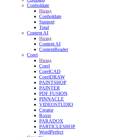
Conholdate
Назад
Conholdate
Support
Total
Content AI
Назад
Content AI
ContentReader
Corel
Назад
Corel
CorelCAD
CorelDRAW
PAINTSHOP
PAINTER
PDF FUSION
PINNACLE
VIDEOSTUDIO
Creator
Roxio
PARADOX
PARTICLESHOP
WordPerfect