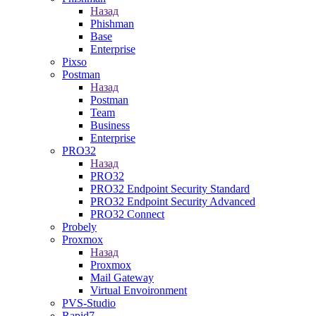
Назад
Phishman
Base
Enterprise
Pixso
Postman
Назад
Postman
Team
Business
Enterprise
PRO32
Назад
PRO32
PRO32 Endpoint Security Standard
PRO32 Endpoint Security Advanced
PRO32 Connect
Probely
Proxmox
Назад
Proxmox
Mail Gateway
Virtual Envoironment
PVS-Studio
Rapid7