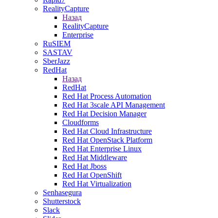
RealityCapture
Назад
RealityCapture
Enterprise
RuSIEM
SASTAV
SberJazz
RedHat
Назад
RedHat
Red Hat Process Automation
Red Hat 3scale API Management
Red Hat Decision Manager
Cloudforms
Red Hat Cloud Infrastructure
Red Hat OpenStack Platform
Red Hat Enterprise Linux
Red Hat Middleware
Red Hat Jboss
Red Hat OpenShift
Red Hat Virtualization
Senhasegura
Shutterstock
Slack