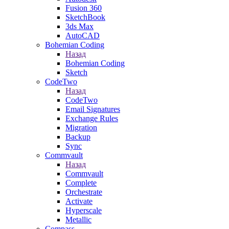
Fusion 360
SketchBook
3ds Max
AutoCAD
Bohemian Coding
Назад
Bohemian Coding
Sketch
CodeTwo
Назад
CodeTwo
Email Signatures
Exchange Rules
Migration
Backup
Sync
Commvault
Назад
Commvault
Complete
Orchestrate
Activate
Hyperscale
Metallic
Compass