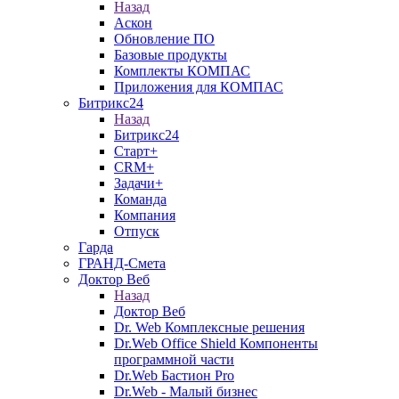
Назад
Аскон
Обновление ПО
Базовые продукты
Комплекты КОМПАС
Приложения для КОМПАС
Битрикс24
Назад
Битрикс24
Старт+
CRM+
Задачи+
Команда
Компания
Отпуск
Гарда
ГРАНД-Смета
Доктор Веб
Назад
Доктор Веб
Dr. Web Комплексные решения
Dr.Web Office Shield Компоненты
программной части
Dr.Web Бастион Pro
Dr.Web - Малый бизнес