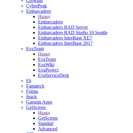
Crowdin
CyberPeak
Embarcadero
Назад
Embarcadero
Embarcadero RAD Server
Embarcadero RAD Studio 10 Seattle
Embarcadero InterBase XE7
Embarcadero InterBase 2017
EvaTeam
Назад
EvaTeam
EvaWiki
EvaProject
EvaServiceDesk
F6
Famatech
Figma
ftrack
Garanin Apps
GetScreen
Назад
GetScreen
Standart
Advanced