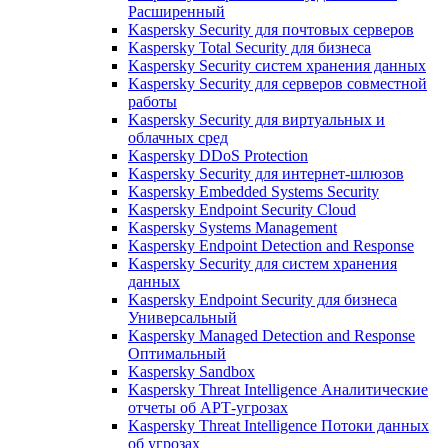
Расширенный
Kaspersky Security для почтовых серверов
Kaspersky Total Security для бизнеса
Kaspersky Security систем хранения данных
Kaspersky Security для серверов совместной
работы
Kaspersky Security для виртуальных и
облачных сред
Kaspersky DDoS Protection
Kaspersky Security для интернет-шлюзов
Kaspersky Embedded Systems Security
Kaspersky Endpoint Security Cloud
Kaspersky Systems Management
Kaspersky Endpoint Detection and Response
Kaspersky Security для систем хранения
данных
Kaspersky Endpoint Security для бизнеса
Универсальный
Kaspersky Managed Detection and Response
Оптимальный
Kaspersky Sandbox
Kaspersky Threat Intelligence Аналитические
отчеты об АРТ-угрозах
Kaspersky Threat Intelligence Потоки данных
об угрозах