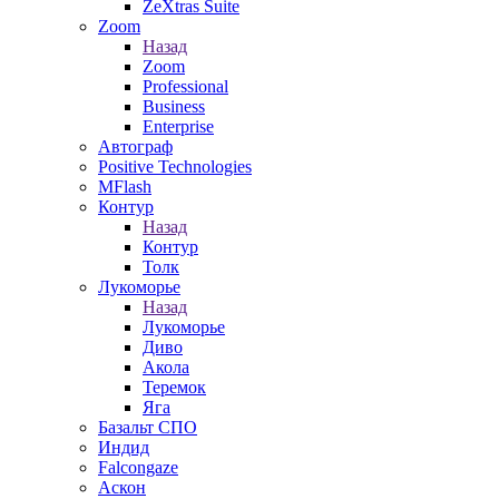
ZeXtras Suite
Zoom
Назад
Zoom
Professional
Business
Enterprise
Автограф
Positive Technologies
MFlash
Контур
Назад
Контур
Толк
Лукоморье
Назад
Лукоморье
Диво
Акола
Теремок
Яга
Базальт СПО
Индид
Falcongaze
Аскон