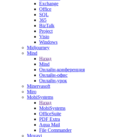
Exchange
Office
SQL
365
BizTalk
Project
Visio
Windows
Midjourney
Mind
Назад
Mind
Онлайн-конференция
Онлайн-офис
Онлайн-урок
Minervasoft
Miro
MobiSystems
Назад
MobiSystems
OfficeSuite
PDF Extra
Aqua Mail
File Commander
Movavi