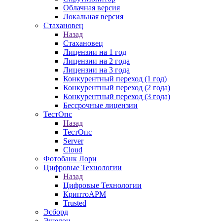
Облачная версия
Локальная версия
Стахановец
Назад
Стахановец
Лицензии на 1 год
Лицензии на 2 года
Лицензии на 3 года
Конкурентный переход (1 год)
Конкурентный переход (2 года)
Конкурентный переход (3 года)
Бессрочные лицензии
ТестОпс
Назад
ТестОпс
Server
Cloud
Фотобанк Лори
Цифровые Технологии
Назад
Цифровые Технологии
КриптоАРМ
Trusted
Эсборд
Эшелон