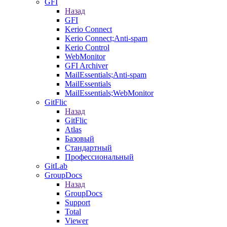
GFI
Назад
GFI
Kerio Connect
Kerio Connect;Anti-spam
Kerio Control
WebMonitor
GFI Archiver
MailEssentials;Anti-spam
MailEssentials
MailEssentials;WebMonitor
GitFlic
Назад
GitFlic
Atlas
Базовый
Стандартный
Профессиональный
GitLab
GroupDocs
Назад
GroupDocs
Support
Total
Viewer