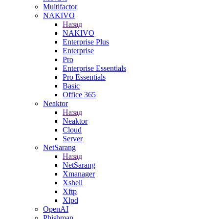
Multifactor
NAKIVO
Назад
NAKIVO
Enterprise Plus
Enterprise
Pro
Enterprise Essentials
Pro Essentials
Basic
Office 365
Neaktor
Назад
Neaktor
Cloud
Server
NetSarang
Назад
NetSarang
Xmanager
Xshell
Xftp
Xlpd
OpenAI
Phishman