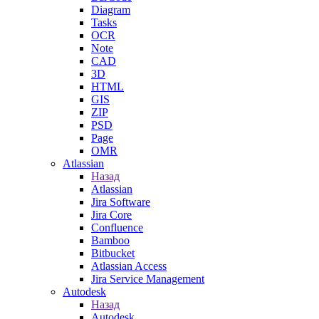
Diagram
Tasks
OCR
Note
CAD
3D
HTML
GIS
ZIP
PSD
Page
OMR
Atlassian
Назад
Atlassian
Jira Software
Jira Core
Confluence
Bamboo
Bitbucket
Atlassian Access
Jira Service Management
Autodesk
Назад
Autodesk