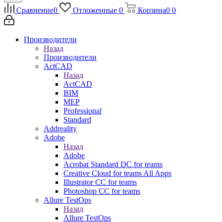
Сравнение
0
Отложенные
0
Корзина
0
0
Производители
Назад
Производители
ActCAD
Назад
ActCAD
BIM
MEP
Professional
Standard
Addreality
Adobe
Назад
Adobe
Acrobat Standard DC for teams
Creative Cloud for teams All Apps
Illustrator CC for teams
Photoshop CC for teams
Allure TestOps
Назад
Allure TestOps