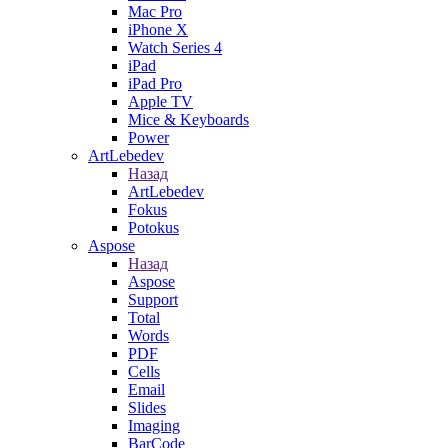
Mac Pro
iPhone X
Watch Series 4
iPad
iPad Pro
Apple TV
Mice & Keyboards
Power
ArtLebedev
Назад
ArtLebedev
Fokus
Potokus
Aspose
Назад
Aspose
Support
Total
Words
PDF
Cells
Email
Slides
Imaging
BarCode