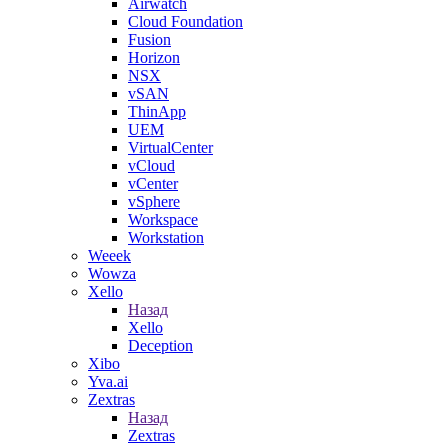
Airwatch
Cloud Foundation
Fusion
Horizon
NSX
vSAN
ThinApp
UEM
VirtualCenter
vCloud
vCenter
vSphere
Workspace
Workstation
Weeek
Wowza
Xello
Назад
Xello
Deception
Xibo
Yva.ai
Zextras
Назад
Zextras