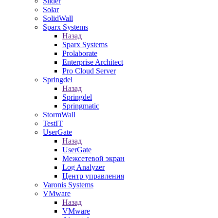
Slider
Solar
SolidWall
Sparx Systems
Назад
Sparx Systems
Prolaborate
Enterprise Architect
Pro Cloud Server
Springdel
Назад
Springdel
Springmatic
StormWall
TestIT
UserGate
Назад
UserGate
Межсетевой экран
Log Analyzer
Центр управления
Varonis Systems
VMware
Назад
VMware