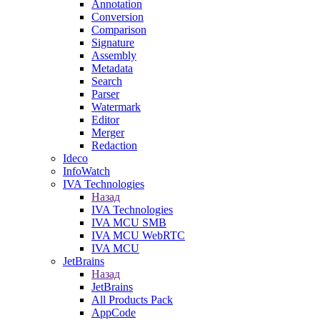
Annotation
Conversion
Comparison
Signature
Assembly
Metadata
Search
Parser
Watermark
Editor
Merger
Redaction
Ideco
InfoWatch
IVA Technologies
Назад
IVA Technologies
IVA MCU SMB
IVA MCU WebRTC
IVA MCU
JetBrains
Назад
JetBrains
All Products Pack
AppCode