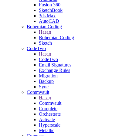
Fusion 360
SketchBook
3ds Max
AutoCAD
Bohemian Coding
Назад
Bohemian Coding
Sketch
CodeTwo
Назад
CodeTwo
Email Signatures
Exchange Rules
Migration
Backup
Sync
Commvault
Назад
Commvault
Complete
Orchestrate
Activate
Hyperscale
Metallic
Compass