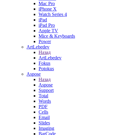
Mac Pro
iPhone X
Watch Series 4
iPad
iPad Pro
Apple TV
Mice & Keyboards
Power
ArtLebedev
Назад
ArtLebedev
Fokus
Potokus
Aspose
Назад
Aspose
Support
Total
Words
PDF
Cells
Email
Slides
Imaging
BarCode