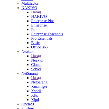
Multifactor
NAKIVO
Назад
NAKIVO
Enterprise Plus
Enterprise
Pro
Enterprise Essentials
Pro Essentials
Basic
Office 365
Neaktor
Назад
Neaktor
Cloud
Server
NetSarang
Назад
NetSarang
Xmanager
Xshell
Xftp
Xlpd
OpenAI
Phishman