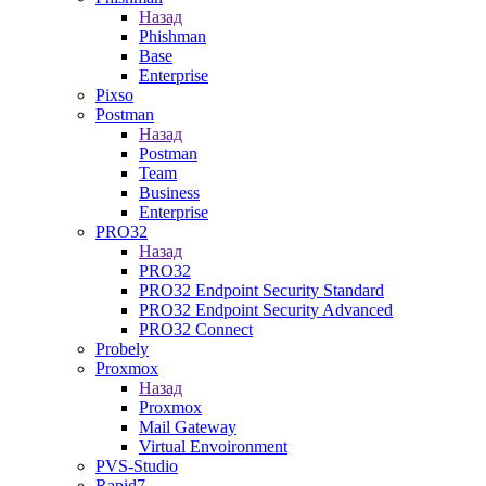
Назад
Phishman
Base
Enterprise
Pixso
Postman
Назад
Postman
Team
Business
Enterprise
PRO32
Назад
PRO32
PRO32 Endpoint Security Standard
PRO32 Endpoint Security Advanced
PRO32 Connect
Probely
Proxmox
Назад
Proxmox
Mail Gateway
Virtual Envoironment
PVS-Studio
Rapid7