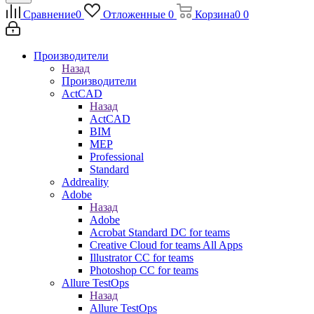
Сравнение
0
Отложенные
0
Корзина
0
0
Производители
Назад
Производители
ActCAD
Назад
ActCAD
BIM
MEP
Professional
Standard
Addreality
Adobe
Назад
Adobe
Acrobat Standard DC for teams
Creative Cloud for teams All Apps
Illustrator CC for teams
Photoshop CC for teams
Allure TestOps
Назад
Allure TestOps