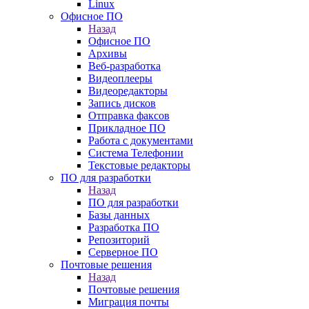
Linux
Офисное ПО
Назад
Офисное ПО
Архивы
Веб-разработка
Видеоплееры
Видеоредакторы
Запись дисков
Отправка факсов
Прикладное ПО
Работа с документами
Система Телефонии
Текстовые редакторы
ПО для разработки
Назад
ПО для разработки
Базы данных
Разработка ПО
Репозиторий
Серверное ПО
Почтовые решения
Назад
Почтовые решения
Миграция почты