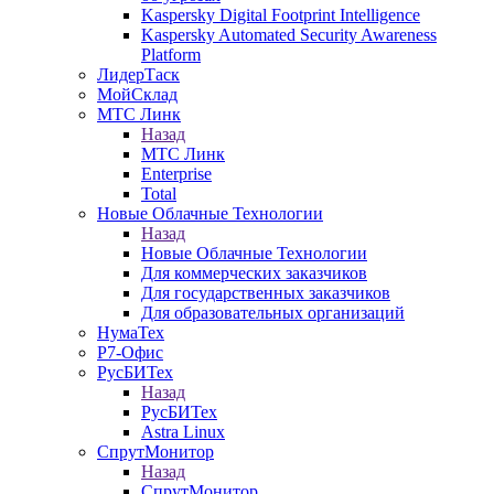
Kaspersky Digital Footprint Intelligence
Kaspersky Automated Security Awareness
Platform
ЛидерТаск
МойСклад
МТС Линк
Назад
МТС Линк
Enterprise
Total
Новые Облачные Технологии
Назад
Новые Облачные Технологии
Для коммерческих заказчиков
Для государственных заказчиков
Для образовательных организаций
НумаТех
Р7-Офис
РусБИТех
Назад
РусБИТех
Astra Linux
СпрутМонитор
Назад
СпрутМонитор