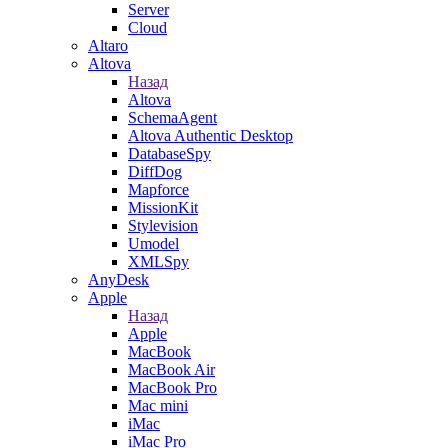
Server
Cloud
Altaro
Altova
Назад
Altova
SchemaAgent
Altova Authentic Desktop
DatabaseSpy
DiffDog
Mapforce
MissionKit
Stylevision
Umodel
XMLSpy
AnyDesk
Apple
Назад
Apple
MacBook
MacBook Air
MacBook Pro
Mac mini
iMac
iMac Pro