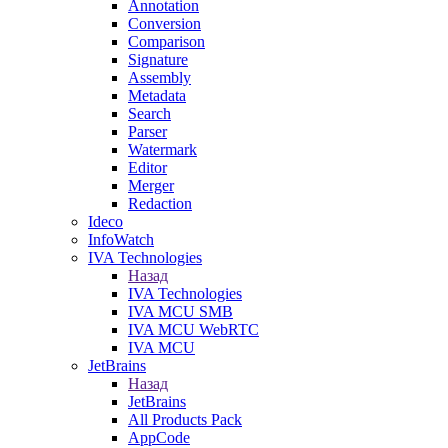
Annotation
Conversion
Comparison
Signature
Assembly
Metadata
Search
Parser
Watermark
Editor
Merger
Redaction
Ideco
InfoWatch
IVA Technologies
Назад
IVA Technologies
IVA MCU SMB
IVA MCU WebRTC
IVA MCU
JetBrains
Назад
JetBrains
All Products Pack
AppCode