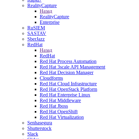
RealityCapture
Назад
RealityCapture
Enterprise
RuSIEM
SASTAV
SberJazz
RedHat
Назад
RedHat
Red Hat Process Automation
Red Hat 3scale API Management
Red Hat Decision Manager
Cloudforms
Red Hat Cloud Infrastructure
Red Hat OpenStack Platform
Red Hat Enterprise Linux
Red Hat Middleware
Red Hat Jboss
Red Hat OpenShift
Red Hat Virtualization
Senhasegura
Shutterstock
Slack