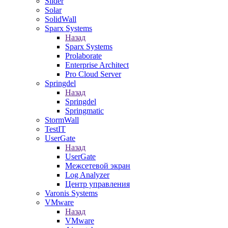
Slider
Solar
SolidWall
Sparx Systems
Назад
Sparx Systems
Prolaborate
Enterprise Architect
Pro Cloud Server
Springdel
Назад
Springdel
Springmatic
StormWall
TestIT
UserGate
Назад
UserGate
Межсетевой экран
Log Analyzer
Центр управления
Varonis Systems
VMware
Назад
VMware