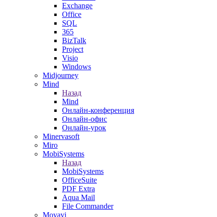
Exchange
Office
SQL
365
BizTalk
Project
Visio
Windows
Midjourney
Mind
Назад
Mind
Онлайн-конференция
Онлайн-офис
Онлайн-урок
Minervasoft
Miro
MobiSystems
Назад
MobiSystems
OfficeSuite
PDF Extra
Aqua Mail
File Commander
Movavi