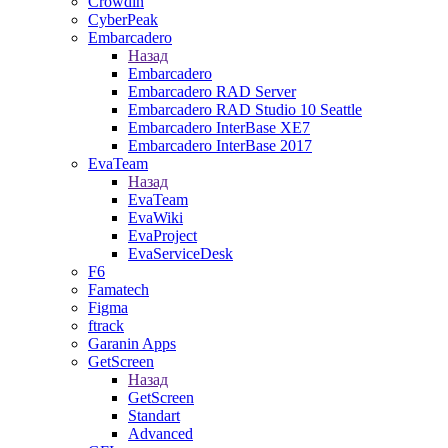
Crowdin
CyberPeak
Embarcadero
Назад
Embarcadero
Embarcadero RAD Server
Embarcadero RAD Studio 10 Seattle
Embarcadero InterBase XE7
Embarcadero InterBase 2017
EvaTeam
Назад
EvaTeam
EvaWiki
EvaProject
EvaServiceDesk
F6
Famatech
Figma
ftrack
Garanin Apps
GetScreen
Назад
GetScreen
Standart
Advanced