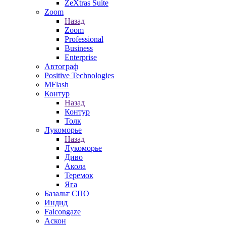
ZeXtras Suite
Zoom
Назад
Zoom
Professional
Business
Enterprise
Автограф
Positive Technologies
MFlash
Контур
Назад
Контур
Толк
Лукоморье
Назад
Лукоморье
Диво
Акола
Теремок
Яга
Базальт СПО
Индид
Falcongaze
Аскон