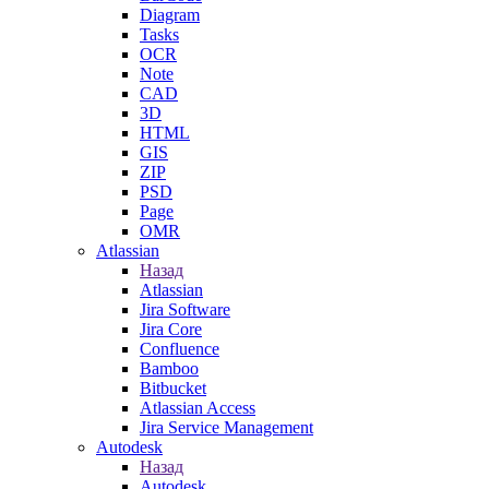
Diagram
Tasks
OCR
Note
CAD
3D
HTML
GIS
ZIP
PSD
Page
OMR
Atlassian
Назад
Atlassian
Jira Software
Jira Core
Confluence
Bamboo
Bitbucket
Atlassian Access
Jira Service Management
Autodesk
Назад
Autodesk