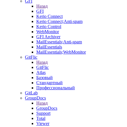
GFI
Назад
GFI
Kerio Connect
Kerio Connect;Anti-spam
Kerio Control
WebMonitor
GFI Archiver
MailEssentials;Anti-spam
MailEssentials
MailEssentials;WebMonitor
GitFlic
Назад
GitFlic
Atlas
Базовый
Стандартный
Профессиональный
GitLab
GroupDocs
Назад
GroupDocs
Support
Total
Viewer