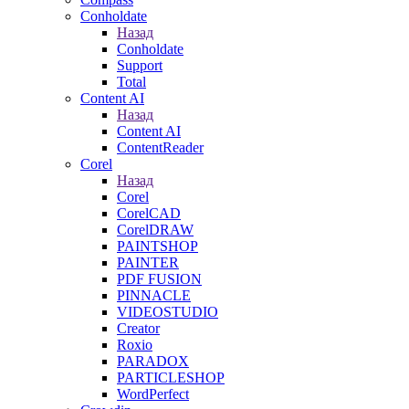
Conholdate
Назад
Conholdate
Support
Total
Content AI
Назад
Content AI
ContentReader
Corel
Назад
Corel
CorelCAD
CorelDRAW
PAINTSHOP
PAINTER
PDF FUSION
PINNACLE
VIDEOSTUDIO
Creator
Roxio
PARADOX
PARTICLESHOP
WordPerfect