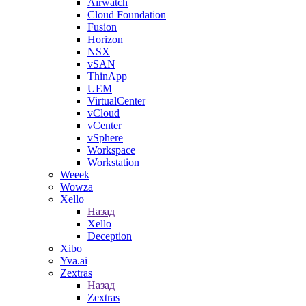
Airwatch
Cloud Foundation
Fusion
Horizon
NSX
vSAN
ThinApp
UEM
VirtualCenter
vCloud
vCenter
vSphere
Workspace
Workstation
Weeek
Wowza
Xello
Назад
Xello
Deception
Xibo
Yva.ai
Zextras
Назад
Zextras