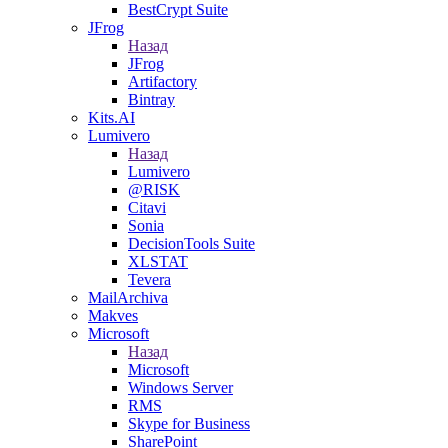
BestCrypt Suite
JFrog
Назад
JFrog
Artifactory
Bintray
Kits.AI
Lumivero
Назад
Lumivero
@RISK
Citavi
Sonia
DecisionTools Suite
XLSTAT
Tevera
MailArchiva
Makves
Microsoft
Назад
Microsoft
Windows Server
RMS
Skype for Business
SharePoint