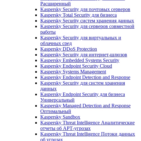
Расширенный
Kaspersky Security для почтовых серверов
Kaspersky Total Security для бизнеса
Kaspersky Security систем хранения данных
Kaspersky Security для серверов совместной
работы
Kaspersky Security для виртуальных и
облачных сред
Kaspersky DDoS Protection
Kaspersky Security для интернет-шлюзов
Kaspersky Embedded Systems Security
Kaspersky Endpoint Security Cloud
Kaspersky Systems Management
Kaspersky Endpoint Detection and Response
Kaspersky Security для систем хранения
данных
Kaspersky Endpoint Security для бизнеса
Универсальный
Kaspersky Managed Detection and Response
Оптимальный
Kaspersky Sandbox
Kaspersky Threat Intelligence Аналитические
отчеты об АРТ-угрозах
Kaspersky Threat Intelligence Потоки данных
об угрозах