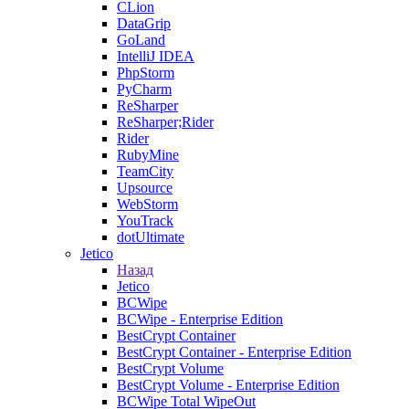
CLion
DataGrip
GoLand
IntelliJ IDEA
PhpStorm
PyCharm
ReSharper
ReSharper;Rider
Rider
RubyMine
TeamCity
Upsource
WebStorm
YouTrack
dotUltimate
Jetico
Назад
Jetico
BCWipe
BCWipe - Enterprise Edition
BestCrypt Container
BestCrypt Container - Enterprise Edition
BestCrypt Volume
BestCrypt Volume - Enterprise Edition
BCWipe Total WipeOut