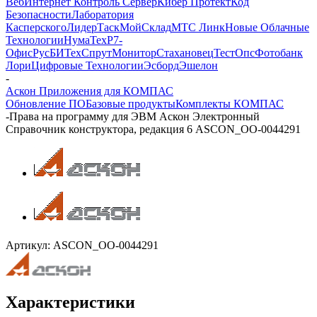
Веб
Интернет Контроль Сервер
Кибер Протект
Код
Безопасности
Лаборатория
Касперского
ЛидерТаск
МойСклад
МТС Линк
Новые Облачные
Технологии
НумаТех
Р7-
Офис
РусБИТех
СпрутМонитор
Стахановец
ТестОпс
Фотобанк
Лори
Цифровые Технологии
Эсборд
Эшелон
-
Аскон Приложения для КОМПАС
Обновление ПО
Базовые продукты
Комплекты КОМПАС
-
Права на программу для ЭВМ Аскон Электронный
Справочник конструктора, редакция 6 ASCON_ОО-0044291
Артикул:
ASCON_ОО-0044291
Характеристики