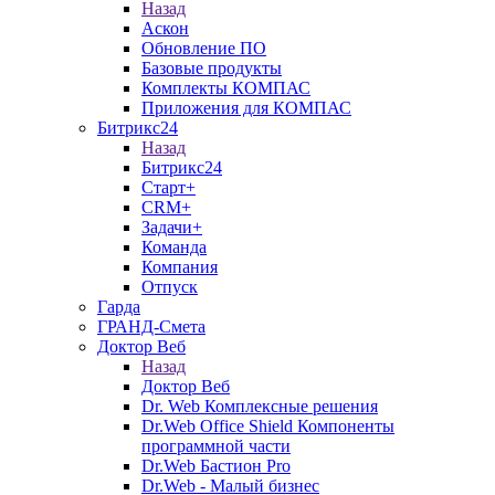
Назад
Аскон
Обновление ПО
Базовые продукты
Комплекты КОМПАС
Приложения для КОМПАС
Битрикс24
Назад
Битрикс24
Старт+
CRM+
Задачи+
Команда
Компания
Отпуск
Гарда
ГРАНД-Смета
Доктор Веб
Назад
Доктор Веб
Dr. Web Комплексные решения
Dr.Web Office Shield Компоненты
программной части
Dr.Web Бастион Pro
Dr.Web - Малый бизнес