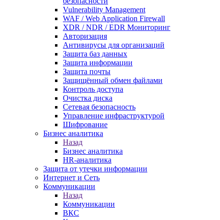
безопасности
Vulnerability Management
WAF / Web Application Firewall
XDR / NDR / EDR Мониторинг
Авторизация
Антивирусы для организаций
Защита баз данных
Защита информации
Защита почты
Защищённый обмен файлами
Контроль доступа
Очистка диска
Сетевая безопасность
Управление инфраструктурой
Шифрование
Бизнес аналитика
Назад
Бизнес аналитика
HR-аналитика
Защита от утечки информации
Интернет и Сеть
Коммуникации
Назад
Коммуникации
ВКС