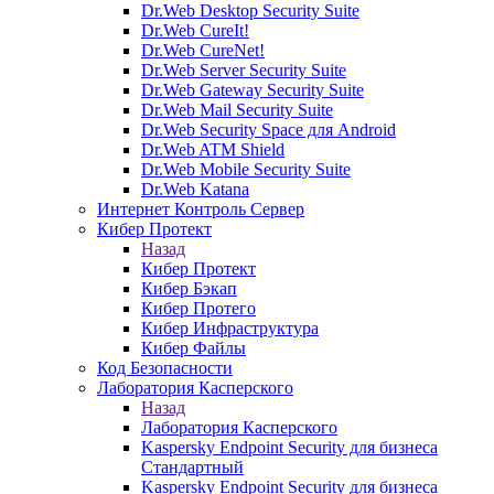
Dr.Web Desktop Security Suite
Dr.Web CureIt!
Dr.Web CureNet!
Dr.Web Server Security Suite
Dr.Web Gateway Security Suite
Dr.Web Mail Security Suite
Dr.Web Security Space для Android
Dr.Web ATM Shield
Dr.Web Mobile Security Suite
Dr.Web Katana
Интернет Контроль Сервер
Кибер Протект
Назад
Кибер Протект
Кибер Бэкап
Кибер Протего
Кибер Инфраструктура
Кибер Файлы
Код Безопасности
Лаборатория Касперского
Назад
Лаборатория Касперского
Kaspersky Endpoint Security для бизнеса
Стандартный
Kaspersky Endpoint Security для бизнеса