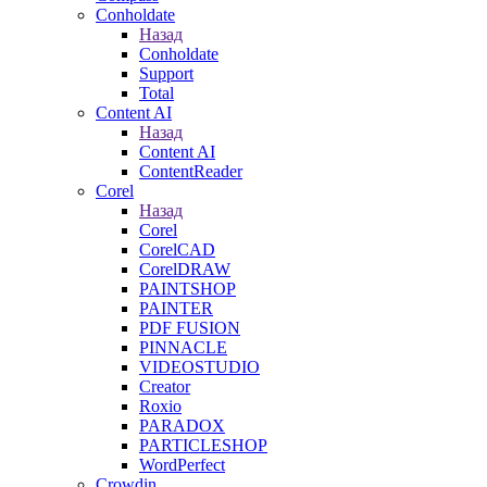
Conholdate
Назад
Conholdate
Support
Total
Content AI
Назад
Content AI
ContentReader
Corel
Назад
Corel
CorelCAD
CorelDRAW
PAINTSHOP
PAINTER
PDF FUSION
PINNACLE
VIDEOSTUDIO
Creator
Roxio
PARADOX
PARTICLESHOP
WordPerfect
Crowdin