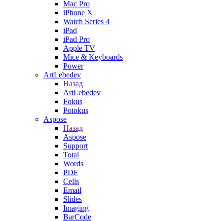
Mac Pro
iPhone X
Watch Series 4
iPad
iPad Pro
Apple TV
Mice & Keyboards
Power
ArtLebedev
Назад
ArtLebedev
Fokus
Potokus
Aspose
Назад
Aspose
Support
Total
Words
PDF
Cells
Email
Slides
Imaging
BarCode