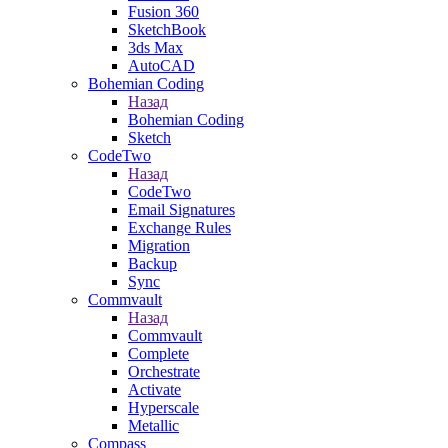
Fusion 360
SketchBook
3ds Max
AutoCAD
Bohemian Coding
Назад
Bohemian Coding
Sketch
CodeTwo
Назад
CodeTwo
Email Signatures
Exchange Rules
Migration
Backup
Sync
Commvault
Назад
Commvault
Complete
Orchestrate
Activate
Hyperscale
Metallic
Compass