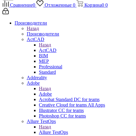
Сравнение
0
Отложенные
0
Корзина
0
0
Производители
Назад
Производители
ActCAD
Назад
ActCAD
BIM
MEP
Professional
Standard
Addreality
Adobe
Назад
Adobe
Acrobat Standard DC for teams
Creative Cloud for teams All Apps
Illustrator CC for teams
Photoshop CC for teams
Allure TestOps
Назад
Allure TestOps