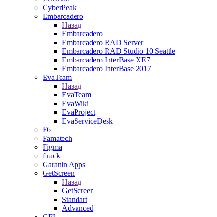
CyberPeak
Embarcadero
Назад
Embarcadero
Embarcadero RAD Server
Embarcadero RAD Studio 10 Seattle
Embarcadero InterBase XE7
Embarcadero InterBase 2017
EvaTeam
Назад
EvaTeam
EvaWiki
EvaProject
EvaServiceDesk
F6
Famatech
Figma
ftrack
Garanin Apps
GetScreen
Назад
GetScreen
Standart
Advanced
GFI