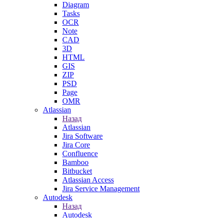
Diagram
Tasks
OCR
Note
CAD
3D
HTML
GIS
ZIP
PSD
Page
OMR
Atlassian
Назад
Atlassian
Jira Software
Jira Core
Confluence
Bamboo
Bitbucket
Atlassian Access
Jira Service Management
Autodesk
Назад
Autodesk