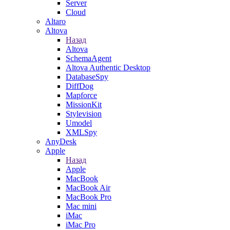
Server
Cloud
Altaro
Altova
Назад
Altova
SchemaAgent
Altova Authentic Desktop
DatabaseSpy
DiffDog
Mapforce
MissionKit
Stylevision
Umodel
XMLSpy
AnyDesk
Apple
Назад
Apple
MacBook
MacBook Air
MacBook Pro
Mac mini
iMac
iMac Pro