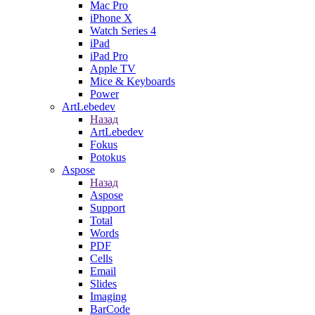
Mac Pro
iPhone X
Watch Series 4
iPad
iPad Pro
Apple TV
Mice & Keyboards
Power
ArtLebedev
Назад
ArtLebedev
Fokus
Potokus
Aspose
Назад
Aspose
Support
Total
Words
PDF
Cells
Email
Slides
Imaging
BarCode