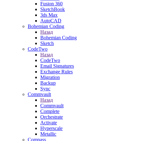
Fusion 360
SketchBook
3ds Max
AutoCAD
Bohemian Coding
Назад
Bohemian Coding
Sketch
CodeTwo
Назад
CodeTwo
Email Signatures
Exchange Rules
Migration
Backup
Sync
Commvault
Назад
Commvault
Complete
Orchestrate
Activate
Hyperscale
Metallic
Compass