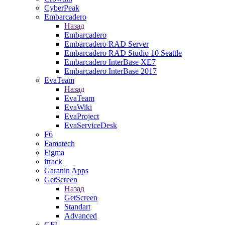
CyberPeak
Embarcadero
Назад
Embarcadero
Embarcadero RAD Server
Embarcadero RAD Studio 10 Seattle
Embarcadero InterBase XE7
Embarcadero InterBase 2017
EvaTeam
Назад
EvaTeam
EvaWiki
EvaProject
EvaServiceDesk
F6
Famatech
Figma
ftrack
Garanin Apps
GetScreen
Назад
GetScreen
Standart
Advanced
GFI