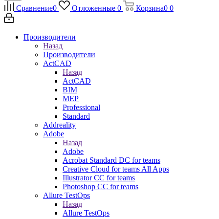
Сравнение
0
Отложенные
0
Корзина
0
0
Производители
Назад
Производители
ActCAD
Назад
ActCAD
BIM
MEP
Professional
Standard
Addreality
Adobe
Назад
Adobe
Acrobat Standard DC for teams
Creative Cloud for teams All Apps
Illustrator CC for teams
Photoshop CC for teams
Allure TestOps
Назад
Allure TestOps