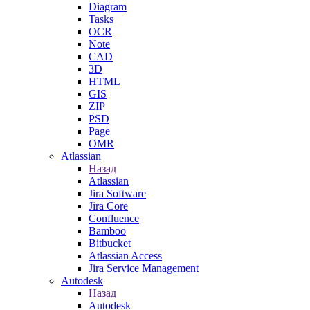
Diagram
Tasks
OCR
Note
CAD
3D
HTML
GIS
ZIP
PSD
Page
OMR
Atlassian
Назад
Atlassian
Jira Software
Jira Core
Confluence
Bamboo
Bitbucket
Atlassian Access
Jira Service Management
Autodesk
Назад
Autodesk