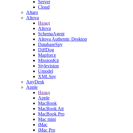
Server
Cloud
Altaro
Altova
Назад
Altova
SchemaAgent
Altova Authentic Desktop
DatabaseSpy
DiffDog
Mapforce
MissionKit
Stylevision
Umodel
XMLSpy
AnyDesk
Apple
Назад
Apple
MacBook
MacBook Air
MacBook Pro
Mac mini
iMac
iMac Pro