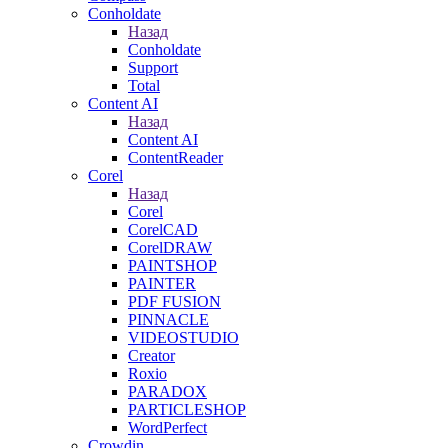
Conholdate
Назад
Conholdate
Support
Total
Content AI
Назад
Content AI
ContentReader
Corel
Назад
Corel
CorelCAD
CorelDRAW
PAINTSHOP
PAINTER
PDF FUSION
PINNACLE
VIDEOSTUDIO
Creator
Roxio
PARADOX
PARTICLESHOP
WordPerfect
Crowdin