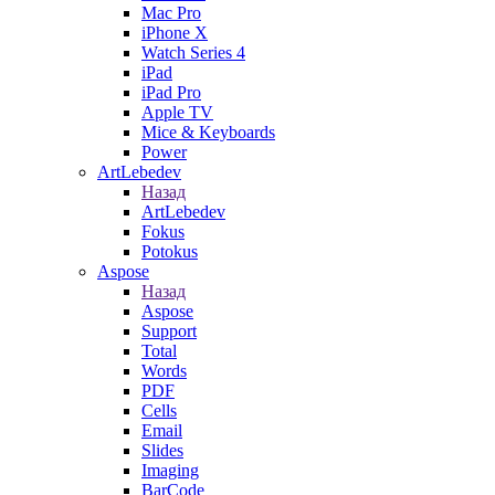
Mac Pro
iPhone X
Watch Series 4
iPad
iPad Pro
Apple TV
Mice & Keyboards
Power
ArtLebedev
Назад
ArtLebedev
Fokus
Potokus
Aspose
Назад
Aspose
Support
Total
Words
PDF
Cells
Email
Slides
Imaging
BarCode