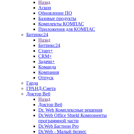
Назад
Аскон
Обновление ПО
Базовые продукты
Комплекты КОМПАС
Приложения для КОМПАС
Битрикс24
Назад
Битрикс24
Старт+
CRM+
Задачи+
Команда
Компания
Отпуск
Гарда
ГРАНД-Смета
Доктор Веб
Назад
Доктор Веб
Dr. Web Комплексные решения
Dr.Web Office Shield Компоненты
программной части
Dr.Web Бастион Pro
Dr.Web - Малый бизнес