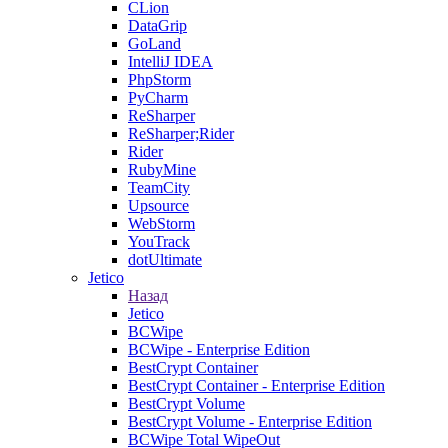
CLion
DataGrip
GoLand
IntelliJ IDEA
PhpStorm
PyCharm
ReSharper
ReSharper;Rider
Rider
RubyMine
TeamCity
Upsource
WebStorm
YouTrack
dotUltimate
Jetico
Назад
Jetico
BCWipe
BCWipe - Enterprise Edition
BestCrypt Container
BestCrypt Container - Enterprise Edition
BestCrypt Volume
BestCrypt Volume - Enterprise Edition
BCWipe Total WipeOut