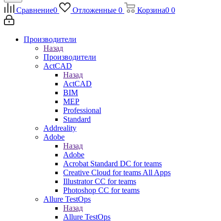
Сравнение
0
Отложенные
0
Корзина
0
0
Производители
Назад
Производители
ActCAD
Назад
ActCAD
BIM
MEP
Professional
Standard
Addreality
Adobe
Назад
Adobe
Acrobat Standard DC for teams
Creative Cloud for teams All Apps
Illustrator CC for teams
Photoshop CC for teams
Allure TestOps
Назад
Allure TestOps