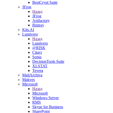
BestCrypt Suite
JFrog
Назад
JFrog
Artifactory
Bintray
Kits.AI
Lumivero
Назад
Lumivero
@RISK
Citavi
Sonia
DecisionTools Suite
XLSTAT
Tevera
MailArchiva
Makves
Microsoft
Назад
Microsoft
Windows Server
RMS
Skype for Business
SharePoint