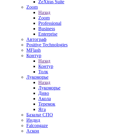
ZeXtras Suite
Zoom
Назад
Zoom
Professional
Business
Enterprise
Автограф
Positive Technologies
MFlash
Контур
Назад
Контур
Толк
Лукоморье
Назад
Лукоморье
Диво
Акола
Теремок
Яга
Базальт СПО
Индид
Falcongaze
Аскон