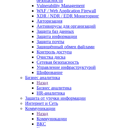
безопасности
Vulnerability Management
WAF / Web Application Firewall
XDR / NDR / EDR Мониторинг
Авторизация
Антивирусы для организаций
Защита баз данных
Защита информации
Защита почты
Защищённый обмен файлами
Контроль доступа
Очистка диска
Сетевая безопасность
Управление инфраструктурой
Шифрование
Бизнес аналитика
Назад
Бизнес аналитика
HR-аналитика
Защита от утечки информации
Интернет и Сеть
Коммуникации
Назад
Коммуникации
ВКС