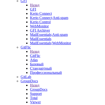
GFI
Назад
GFI
Kerio Connect
Kerio Connect;Anti-spam
Kerio Control
WebMonitor
GFI Archiver
MailEssentials;Anti-spam
MailEssentials
MailEssentials;WebMonitor
GitFlic
Назад
GitFlic
Atlas
Базовый
Стандартный
Профессиональный
GitLab
GroupDocs
Назад
GroupDocs
Support
Total
Viewer