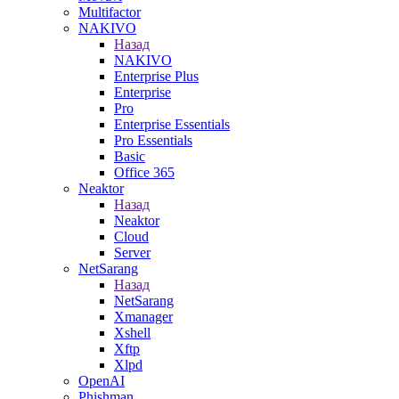
Multifactor
NAKIVO
Назад
NAKIVO
Enterprise Plus
Enterprise
Pro
Enterprise Essentials
Pro Essentials
Basic
Office 365
Neaktor
Назад
Neaktor
Cloud
Server
NetSarang
Назад
NetSarang
Xmanager
Xshell
Xftp
Xlpd
OpenAI
Phishman