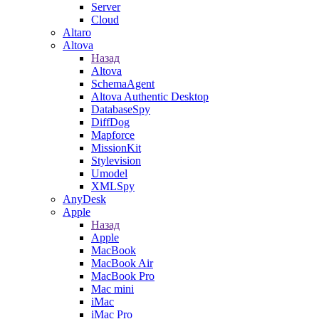
Server
Cloud
Altaro
Altova
Назад
Altova
SchemaAgent
Altova Authentic Desktop
DatabaseSpy
DiffDog
Mapforce
MissionKit
Stylevision
Umodel
XMLSpy
AnyDesk
Apple
Назад
Apple
MacBook
MacBook Air
MacBook Pro
Mac mini
iMac
iMac Pro