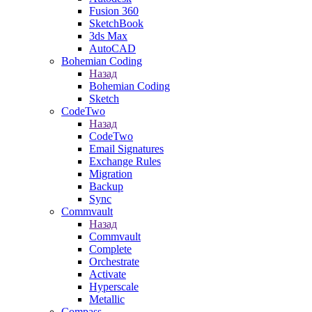
Fusion 360
SketchBook
3ds Max
AutoCAD
Bohemian Coding
Назад
Bohemian Coding
Sketch
CodeTwo
Назад
CodeTwo
Email Signatures
Exchange Rules
Migration
Backup
Sync
Commvault
Назад
Commvault
Complete
Orchestrate
Activate
Hyperscale
Metallic
Compass