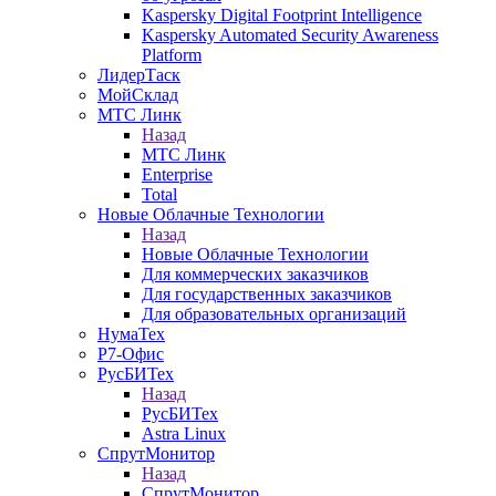
Kaspersky Digital Footprint Intelligence
Kaspersky Automated Security Awareness
Platform
ЛидерТаск
МойСклад
МТС Линк
Назад
МТС Линк
Enterprise
Total
Новые Облачные Технологии
Назад
Новые Облачные Технологии
Для коммерческих заказчиков
Для государственных заказчиков
Для образовательных организаций
НумаТех
Р7-Офис
РусБИТех
Назад
РусБИТех
Astra Linux
СпрутМонитор
Назад
СпрутМонитор