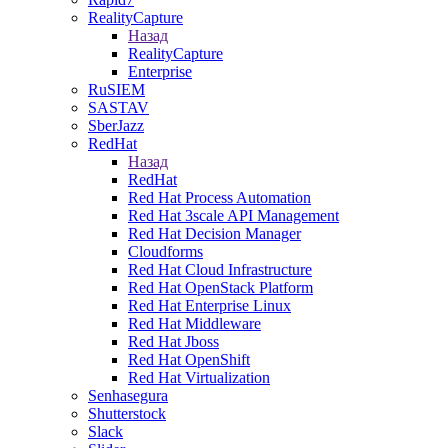
RealityCapture
Назад
RealityCapture
Enterprise
RuSIEM
SASTAV
SberJazz
RedHat
Назад
RedHat
Red Hat Process Automation
Red Hat 3scale API Management
Red Hat Decision Manager
Cloudforms
Red Hat Cloud Infrastructure
Red Hat OpenStack Platform
Red Hat Enterprise Linux
Red Hat Middleware
Red Hat Jboss
Red Hat OpenShift
Red Hat Virtualization
Senhasegura
Shutterstock
Slack