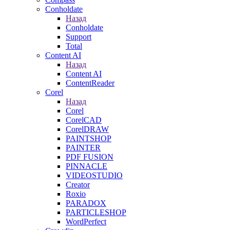
Conholdate
Назад
Conholdate
Support
Total
Content AI
Назад
Content AI
ContentReader
Corel
Назад
Corel
CorelCAD
CorelDRAW
PAINTSHOP
PAINTER
PDF FUSION
PINNACLE
VIDEOSTUDIO
Creator
Roxio
PARADOX
PARTICLESHOP
WordPerfect