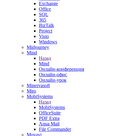
Exchange
Office
SQL
365
BizTalk
Project
Visio
Windows
Midjourney
Mind
Назад
Mind
Онлайн-конференция
Онлайн-офис
Онлайн-урок
Minervasoft
Miro
MobiSystems
Назад
MobiSystems
OfficeSuite
PDF Extra
Aqua Mail
File Commander
Movavi