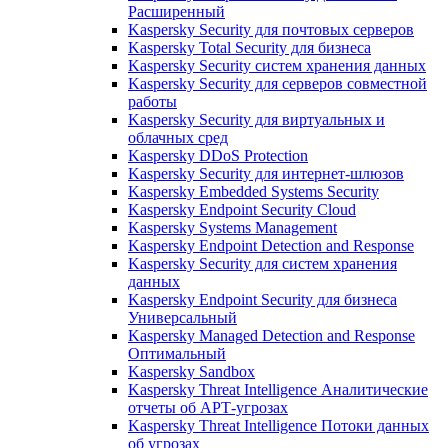
Расширенный
Kaspersky Security для почтовых серверов
Kaspersky Total Security для бизнеса
Kaspersky Security систем хранения данных
Kaspersky Security для серверов совместной
работы
Kaspersky Security для виртуальных и
облачных сред
Kaspersky DDoS Protection
Kaspersky Security для интернет-шлюзов
Kaspersky Embedded Systems Security
Kaspersky Endpoint Security Cloud
Kaspersky Systems Management
Kaspersky Endpoint Detection and Response
Kaspersky Security для систем хранения
данных
Kaspersky Endpoint Security для бизнеса
Универсальный
Kaspersky Managed Detection and Response
Оптимальный
Kaspersky Sandbox
Kaspersky Threat Intelligence Аналитические
отчеты об АРТ-угрозах
Kaspersky Threat Intelligence Потоки данных
об угрозах