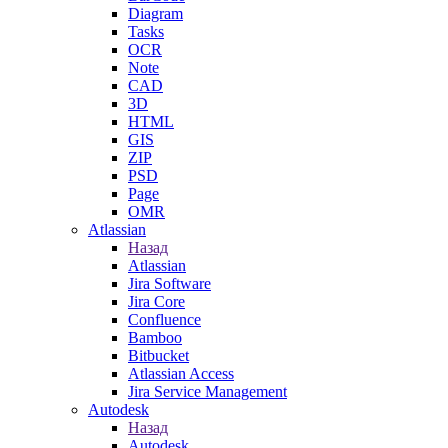
Diagram
Tasks
OCR
Note
CAD
3D
HTML
GIS
ZIP
PSD
Page
OMR
Atlassian
Назад
Atlassian
Jira Software
Jira Core
Confluence
Bamboo
Bitbucket
Atlassian Access
Jira Service Management
Autodesk
Назад
Autodesk