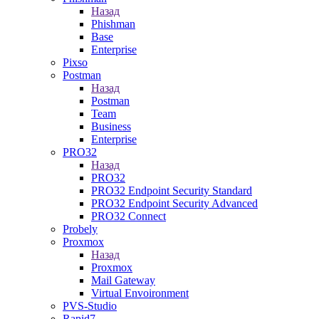
Назад
Phishman
Base
Enterprise
Pixso
Postman
Назад
Postman
Team
Business
Enterprise
PRO32
Назад
PRO32
PRO32 Endpoint Security Standard
PRO32 Endpoint Security Advanced
PRO32 Connect
Probely
Proxmox
Назад
Proxmox
Mail Gateway
Virtual Envoironment
PVS-Studio
Rapid7