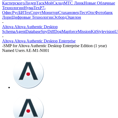
Касперского
ЛидерТаск
МойСклад
МТС Линк
Новые Облачные
Технологии
НумаТех
Р7-
Офис
РусБИТех
СпрутМонитор
Стахановец
ТестОпс
Фотобанк
Лори
Цифровые Технологии
Эсборд
Эшелон
-
Altova Altova Authentic Desktop
SchemaAgent
DatabaseSpy
DiffDog
Mapforce
MissionKit
Stylevision
U
-
Altova Altova Authentic Desktop Enterprise
-
SMP for Altova Authentic Desktop Enterprise Edition (1 year)
Named Users AE-M1-N001