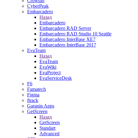
Crowdin
CyberPeak
Embarcadero
Назад
Embarcadero
Embarcadero RAD Server
Embarcadero RAD Studio 10 Seattle
Embarcadero InterBase XE7
Embarcadero InterBase 2017
EvaTeam
Назад
EvaTeam
EvaWiki
EvaProject
EvaServiceDesk
F6
Famatech
Figma
ftrack
Garanin Apps
GetScreen
Назад
GetScreen
Standart
Advanced