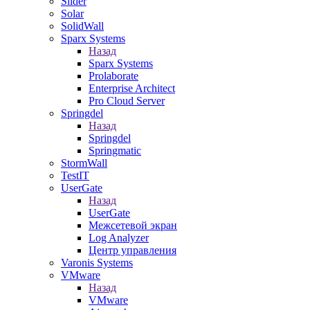
Slider
Solar
SolidWall
Sparx Systems
Назад
Sparx Systems
Prolaborate
Enterprise Architect
Pro Cloud Server
Springdel
Назад
Springdel
Springmatic
StormWall
TestIT
UserGate
Назад
UserGate
Межсетевой экран
Log Analyzer
Центр управления
Varonis Systems
VMware
Назад
VMware