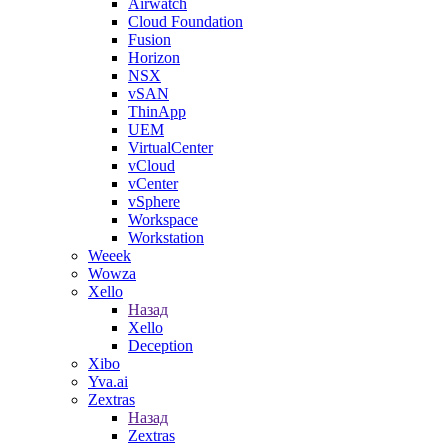
Airwatch
Cloud Foundation
Fusion
Horizon
NSX
vSAN
ThinApp
UEM
VirtualCenter
vCloud
vCenter
vSphere
Workspace
Workstation
Weeek
Wowza
Xello
Назад
Xello
Deception
Xibo
Yva.ai
Zextras
Назад
Zextras