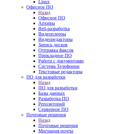
Linux
Офисное ПО
Назад
Офисное ПО
Архивы
Веб-разработка
Видеоплееры
Видеоредакторы
Запись дисков
Отправка факсов
Прикладное ПО
Работа с документами
Система Телефонии
Текстовые редакторы
ПО для разработки
Назад
ПО для разработки
Базы данных
Разработка ПО
Репозиторий
Серверное ПО
Почтовые решения
Назад
Почтовые решения
Миграция почты