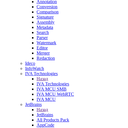
Annotation
Conversion
Comparison
Signature
Assembly
Metadata
Search
Parser
Watermark
Editor
Merger
Redaction
Ideco
InfoWatch
IVA Technologies
Назад
IVA Technologies
IVA MCU SMB
IVA MCU WebRTC
IVA MCU
JetBrains
Назад
JetBrains
All Products Pack
AppCode