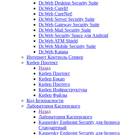
Dr.Web Desktop Security Suite
Dr.Web CureIt!
Dr.Web CureNet!
Dr.Web Server Security Suite
Dr.Web Gateway Security Suite
Dr.Web Mail Security Suite
Dr.Web Security Space для Android
Dr.Web ATM Shield
Dr.Web Mobile Security Suite
Dr.Web Katana
Интернет Контроль Сервер
Кибер Протект
Назад
Кибер Протект
Кибер Бэкап
Кибер Протего
Кибер Инфраструктура
Кибер Файлы
Код Безопасности
Лаборатория Касперского
Назад
Лаборатория Касперского
Kaspersky Endpoint Security для бизнеса
Стандартный
Kaspersky Endpoint Security для бизнеса