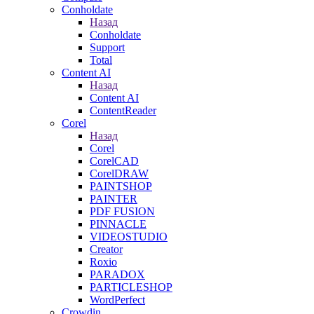
Conholdate
Назад
Conholdate
Support
Total
Content AI
Назад
Content AI
ContentReader
Corel
Назад
Corel
CorelCAD
CorelDRAW
PAINTSHOP
PAINTER
PDF FUSION
PINNACLE
VIDEOSTUDIO
Creator
Roxio
PARADOX
PARTICLESHOP
WordPerfect
Crowdin