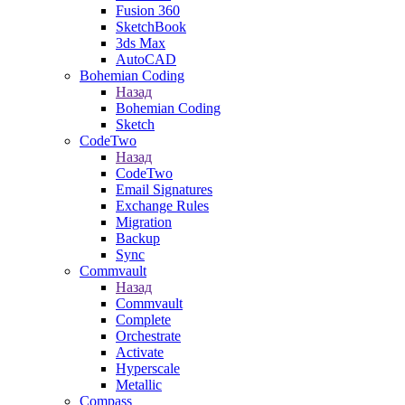
Fusion 360
SketchBook
3ds Max
AutoCAD
Bohemian Coding
Назад
Bohemian Coding
Sketch
CodeTwo
Назад
CodeTwo
Email Signatures
Exchange Rules
Migration
Backup
Sync
Commvault
Назад
Commvault
Complete
Orchestrate
Activate
Hyperscale
Metallic
Compass