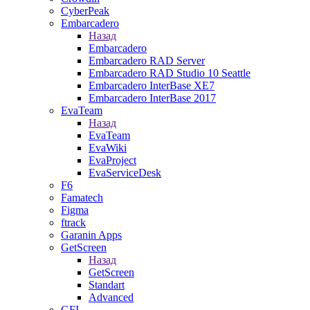
CyberPeak
Embarcadero
Назад
Embarcadero
Embarcadero RAD Server
Embarcadero RAD Studio 10 Seattle
Embarcadero InterBase XE7
Embarcadero InterBase 2017
EvaTeam
Назад
EvaTeam
EvaWiki
EvaProject
EvaServiceDesk
F6
Famatech
Figma
ftrack
Garanin Apps
GetScreen
Назад
GetScreen
Standart
Advanced
GFI