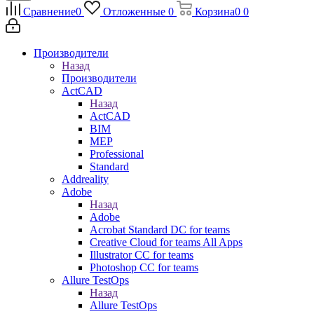
Сравнение
0
Отложенные
0
Корзина
0
0
Производители
Назад
Производители
ActCAD
Назад
ActCAD
BIM
MEP
Professional
Standard
Addreality
Adobe
Назад
Adobe
Acrobat Standard DC for teams
Creative Cloud for teams All Apps
Illustrator CC for teams
Photoshop CC for teams
Allure TestOps
Назад
Allure TestOps