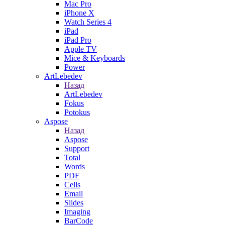
Mac Pro
iPhone X
Watch Series 4
iPad
iPad Pro
Apple TV
Mice & Keyboards
Power
ArtLebedev
Назад
ArtLebedev
Fokus
Potokus
Aspose
Назад
Aspose
Support
Total
Words
PDF
Cells
Email
Slides
Imaging
BarCode