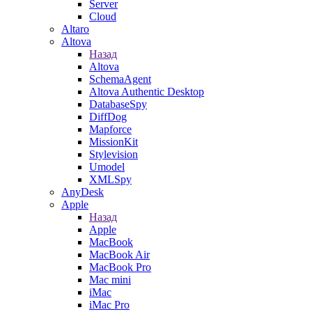
Server
Cloud
Altaro
Altova
Назад
Altova
SchemaAgent
Altova Authentic Desktop
DatabaseSpy
DiffDog
Mapforce
MissionKit
Stylevision
Umodel
XMLSpy
AnyDesk
Apple
Назад
Apple
MacBook
MacBook Air
MacBook Pro
Mac mini
iMac
iMac Pro