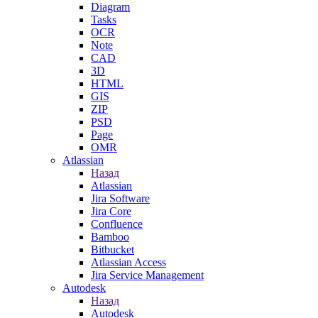
Diagram
Tasks
OCR
Note
CAD
3D
HTML
GIS
ZIP
PSD
Page
OMR
Atlassian
Назад
Atlassian
Jira Software
Jira Core
Confluence
Bamboo
Bitbucket
Atlassian Access
Jira Service Management
Autodesk
Назад
Autodesk