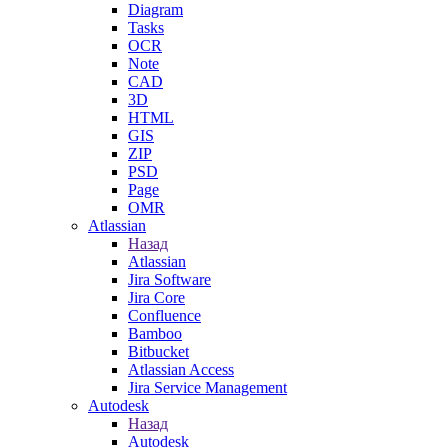
Diagram
Tasks
OCR
Note
CAD
3D
HTML
GIS
ZIP
PSD
Page
OMR
Atlassian
Назад
Atlassian
Jira Software
Jira Core
Confluence
Bamboo
Bitbucket
Atlassian Access
Jira Service Management
Autodesk
Назад
Autodesk