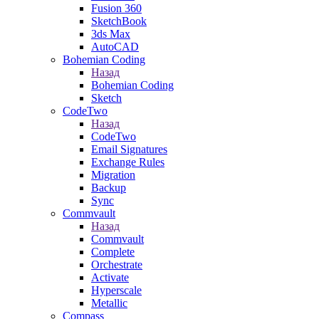
Fusion 360
SketchBook
3ds Max
AutoCAD
Bohemian Coding
Назад
Bohemian Coding
Sketch
CodeTwo
Назад
CodeTwo
Email Signatures
Exchange Rules
Migration
Backup
Sync
Commvault
Назад
Commvault
Complete
Orchestrate
Activate
Hyperscale
Metallic
Compass