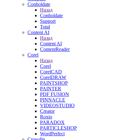
Conholdate
Назад
Conholdate
Support
Total
Content AI
Назад
Content AI
ContentReader
Corel
Назад
Corel
CorelCAD
CorelDRAW
PAINTSHOP
PAINTER
PDF FUSION
PINNACLE
VIDEOSTUDIO
Creator
Roxio
PARADOX
PARTICLESHOP
WordPerfect
Crowdin