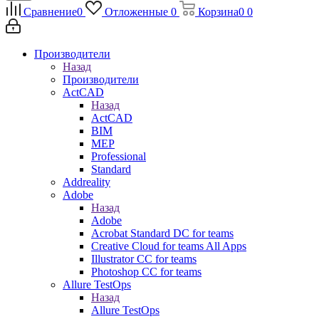
Сравнение
0
Отложенные
0
Корзина
0
0
Производители
Назад
Производители
ActCAD
Назад
ActCAD
BIM
MEP
Professional
Standard
Addreality
Adobe
Назад
Adobe
Acrobat Standard DC for teams
Creative Cloud for teams All Apps
Illustrator CC for teams
Photoshop CC for teams
Allure TestOps
Назад
Allure TestOps