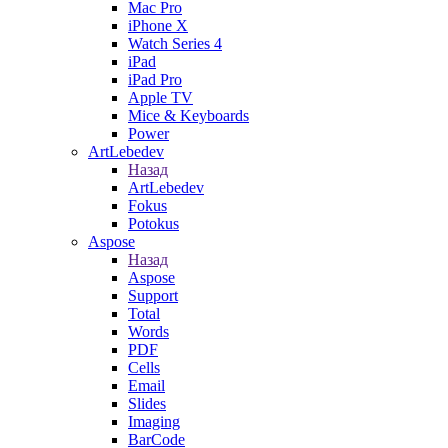
Mac Pro
iPhone X
Watch Series 4
iPad
iPad Pro
Apple TV
Mice & Keyboards
Power
ArtLebedev
Назад
ArtLebedev
Fokus
Potokus
Aspose
Назад
Aspose
Support
Total
Words
PDF
Cells
Email
Slides
Imaging
BarCode