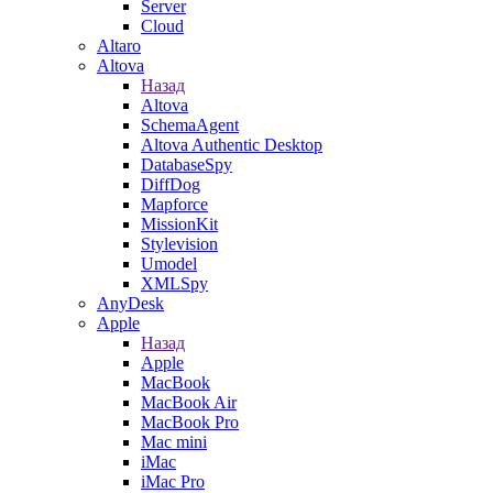
Server
Cloud
Altaro
Altova
Назад
Altova
SchemaAgent
Altova Authentic Desktop
DatabaseSpy
DiffDog
Mapforce
MissionKit
Stylevision
Umodel
XMLSpy
AnyDesk
Apple
Назад
Apple
MacBook
MacBook Air
MacBook Pro
Mac mini
iMac
iMac Pro