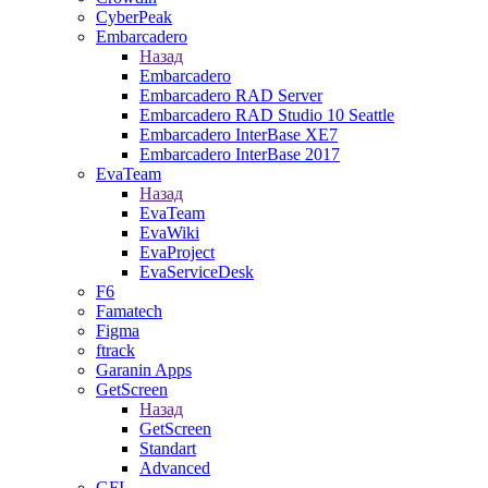
CyberPeak
Embarcadero
Назад
Embarcadero
Embarcadero RAD Server
Embarcadero RAD Studio 10 Seattle
Embarcadero InterBase XE7
Embarcadero InterBase 2017
EvaTeam
Назад
EvaTeam
EvaWiki
EvaProject
EvaServiceDesk
F6
Famatech
Figma
ftrack
Garanin Apps
GetScreen
Назад
GetScreen
Standart
Advanced
GFI