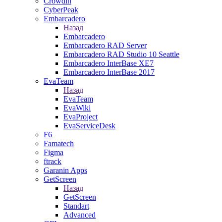
Crowdin
CyberPeak
Embarcadero
Назад
Embarcadero
Embarcadero RAD Server
Embarcadero RAD Studio 10 Seattle
Embarcadero InterBase XE7
Embarcadero InterBase 2017
EvaTeam
Назад
EvaTeam
EvaWiki
EvaProject
EvaServiceDesk
F6
Famatech
Figma
ftrack
Garanin Apps
GetScreen
Назад
GetScreen
Standart
Advanced