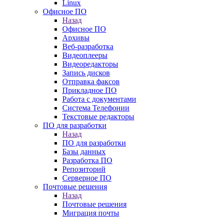
Linux
Офисное ПО
Назад
Офисное ПО
Архивы
Веб-разработка
Видеоплееры
Видеоредакторы
Запись дисков
Отправка факсов
Прикладное ПО
Работа с документами
Система Телефонии
Текстовые редакторы
ПО для разработки
Назад
ПО для разработки
Базы данных
Разработка ПО
Репозиторий
Серверное ПО
Почтовые решения
Назад
Почтовые решения
Миграция почты