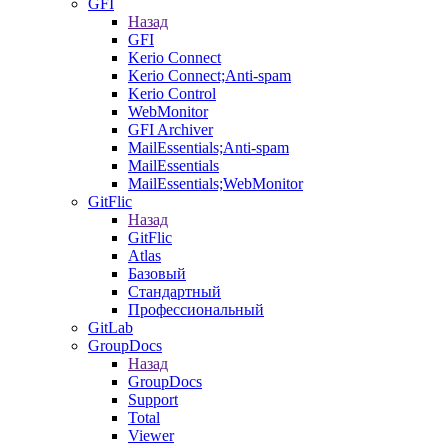
GFI
Назад
GFI
Kerio Connect
Kerio Connect;Anti-spam
Kerio Control
WebMonitor
GFI Archiver
MailEssentials;Anti-spam
MailEssentials
MailEssentials;WebMonitor
GitFlic
Назад
GitFlic
Atlas
Базовый
Стандартный
Профессиональный
GitLab
GroupDocs
Назад
GroupDocs
Support
Total
Viewer