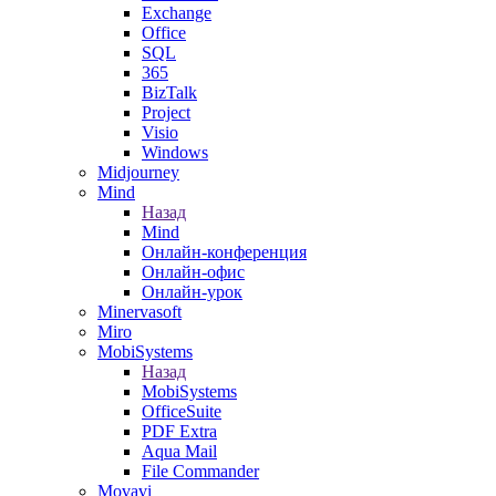
Exchange
Office
SQL
365
BizTalk
Project
Visio
Windows
Midjourney
Mind
Назад
Mind
Онлайн-конференция
Онлайн-офис
Онлайн-урок
Minervasoft
Miro
MobiSystems
Назад
MobiSystems
OfficeSuite
PDF Extra
Aqua Mail
File Commander
Movavi