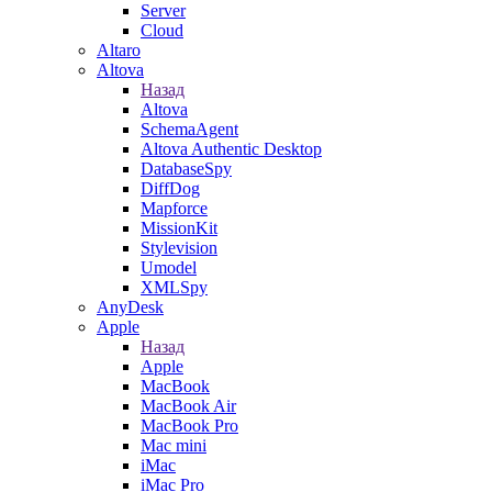
Server
Cloud
Altaro
Altova
Назад
Altova
SchemaAgent
Altova Authentic Desktop
DatabaseSpy
DiffDog
Mapforce
MissionKit
Stylevision
Umodel
XMLSpy
AnyDesk
Apple
Назад
Apple
MacBook
MacBook Air
MacBook Pro
Mac mini
iMac
iMac Pro