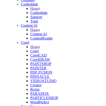
Conholdate
Назад
Conholdate
Support
Total
Content AI
Назад
Content AI
ContentReader
Corel
Назад
Corel
CorelCAD
CorelDRAW
PAINTSHOP
PAINTER
PDF FUSION
PINNACLE
VIDEOSTUDIO
Creator
Roxio
PARADOX
PARTICLESHOP
WordPerfect