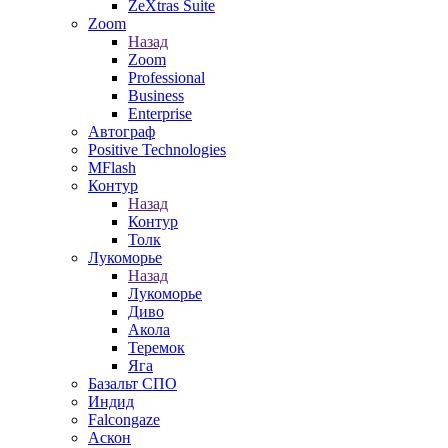
ZeXtras Suite
Zoom
Назад
Zoom
Professional
Business
Enterprise
Автограф
Positive Technologies
MFlash
Контур
Назад
Контур
Толк
Лукоморье
Назад
Лукоморье
Диво
Акола
Теремок
Яга
Базальт СПО
Индид
Falcongaze
Аскон