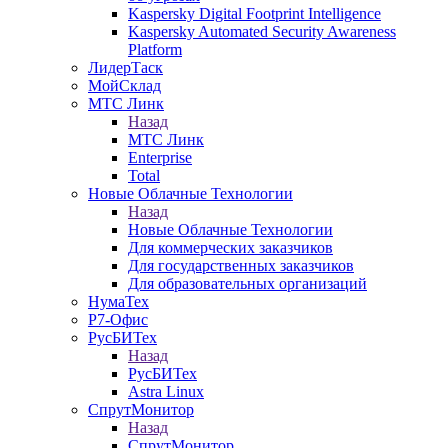
Kaspersky Digital Footprint Intelligence
Kaspersky Automated Security Awareness
Platform
ЛидерТаск
МойСклад
МТС Линк
Назад
МТС Линк
Enterprise
Total
Новые Облачные Технологии
Назад
Новые Облачные Технологии
Для коммерческих заказчиков
Для государственных заказчиков
Для образовательных организаций
НумаТех
Р7-Офис
РусБИТех
Назад
РусБИТех
Astra Linux
СпрутМонитор
Назад
СпрутМонитор