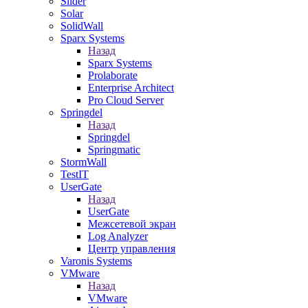
Slider
Solar
SolidWall
Sparx Systems
Назад
Sparx Systems
Prolaborate
Enterprise Architect
Pro Cloud Server
Springdel
Назад
Springdel
Springmatic
StormWall
TestIT
UserGate
Назад
UserGate
Межсетевой экран
Log Analyzer
Центр управления
Varonis Systems
VMware
Назад
VMware