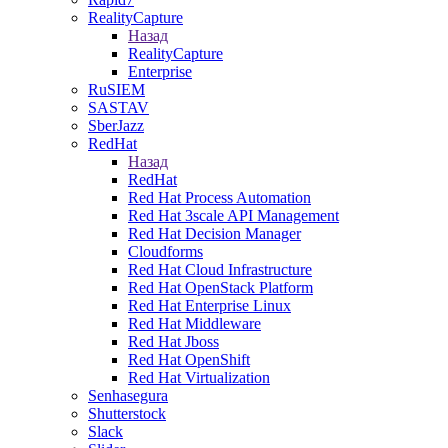
RealityCapture
Назад
RealityCapture
Enterprise
RuSIEM
SASTAV
SberJazz
RedHat
Назад
RedHat
Red Hat Process Automation
Red Hat 3scale API Management
Red Hat Decision Manager
Cloudforms
Red Hat Cloud Infrastructure
Red Hat OpenStack Platform
Red Hat Enterprise Linux
Red Hat Middleware
Red Hat Jboss
Red Hat OpenShift
Red Hat Virtualization
Senhasegura
Shutterstock
Slack