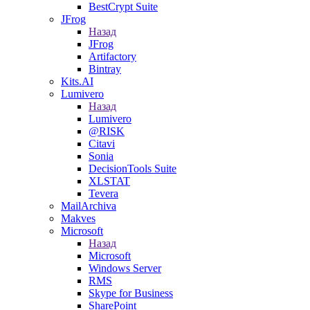
BestCrypt Suite
JFrog
Назад
JFrog
Artifactory
Bintray
Kits.AI
Lumivero
Назад
Lumivero
@RISK
Citavi
Sonia
DecisionTools Suite
XLSTAT
Tevera
MailArchiva
Makves
Microsoft
Назад
Microsoft
Windows Server
RMS
Skype for Business
SharePoint