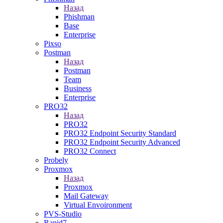
Назад
Phishman
Base
Enterprise
Pixso
Postman
Назад
Postman
Team
Business
Enterprise
PRO32
Назад
PRO32
PRO32 Endpoint Security Standard
PRO32 Endpoint Security Advanced
PRO32 Connect
Probely
Proxmox
Назад
Proxmox
Mail Gateway
Virtual Envoironment
PVS-Studio
Rapid7