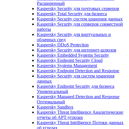
Расширенный
Kaspersky Security для почтовых серверов
Kaspersky Total Security для бизнеса
Kaspersky Security систем хранения данных
Kaspersky Security для серверов совместной
работы
Kaspersky Security для виртуальных и
облачных сред
Kaspersky DDoS Protection
Kaspersky Security для интернет-шлюзов
Kaspersky Embedded Systems Security
Kaspersky Endpoint Security Cloud
Kaspersky Systems Management
Kaspersky Endpoint Detection and Response
Kaspersky Security для систем хранения
данных
Kaspersky Endpoint Security для бизнеса
Универсальный
Kaspersky Managed Detection and Response
Оптимальный
Kaspersky Sandbox
Kaspersky Threat Intelligence Аналитические
отчеты об АРТ-угрозах
Kaspersky Threat Intelligence Потоки данных
об угрозах