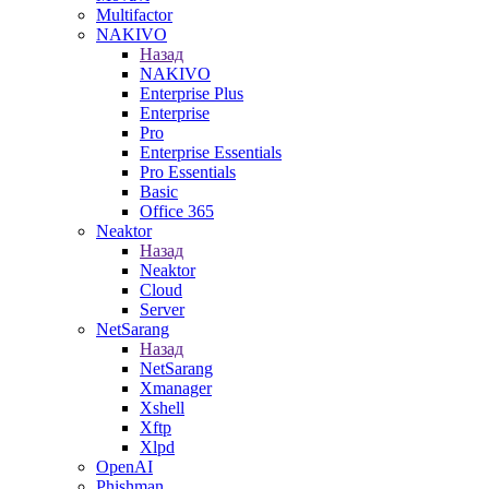
Multifactor
NAKIVO
Назад
NAKIVO
Enterprise Plus
Enterprise
Pro
Enterprise Essentials
Pro Essentials
Basic
Office 365
Neaktor
Назад
Neaktor
Cloud
Server
NetSarang
Назад
NetSarang
Xmanager
Xshell
Xftp
Xlpd
OpenAI
Phishman