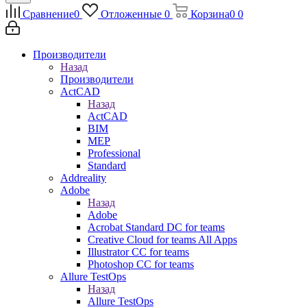
Сравнение
0
Отложенные
0
Корзина
0
0
Производители
Назад
Производители
ActCAD
Назад
ActCAD
BIM
MEP
Professional
Standard
Addreality
Adobe
Назад
Adobe
Acrobat Standard DC for teams
Creative Cloud for teams All Apps
Illustrator CC for teams
Photoshop CC for teams
Allure TestOps
Назад
Allure TestOps