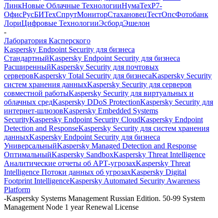
Линк
Новые Облачные Технологии
НумаТех
Р7-
Офис
РусБИТех
СпрутМонитор
Стахановец
ТестОпс
Фотобанк
Лори
Цифровые Технологии
Эсборд
Эшелон
-
Лаборатория Касперского
Kaspersky Endpoint Security для бизнеса
Стандартный
Kaspersky Endpoint Security для бизнеса
Расширенный
Kaspersky Security для почтовых
серверов
Kaspersky Total Security для бизнеса
Kaspersky Security
систем хранения данных
Kaspersky Security для серверов
совместной работы
Kaspersky Security для виртуальных и
облачных сред
Kaspersky DDoS Protection
Kaspersky Security для
интернет-шлюзов
Kaspersky Embedded Systems
Security
Kaspersky Endpoint Security Cloud
Kaspersky Endpoint
Detection and Response
Kaspersky Security для систем хранения
данных
Kaspersky Endpoint Security для бизнеса
Универсальный
Kaspersky Managed Detection and Response
Оптимальный
Kaspersky Sandbox
Kaspersky Threat Intelligence
Аналитические отчеты об АРТ-угрозах
Kaspersky Threat
Intelligence Потоки данных об угрозах
Kaspersky Digital
Footprint Intelligence
Kaspersky Automated Security Awareness
Platform
-
Kaspersky Systems Management Russian Edition. 50-99 System
Management Node 1 year Renewal License