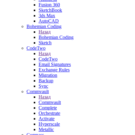
Fusion 360
SketchBook
3ds Max
AutoCAD
Bohemian Coding
Назад
Bohemian Coding
Sketch
CodeTwo
Назад
CodeTwo
Email Signatures
Exchange Rules
Migration
Backup
Sync
Commvault
Назад
Commvault
Complete
Orchestrate
Activate
Hyperscale
Metallic
Compass