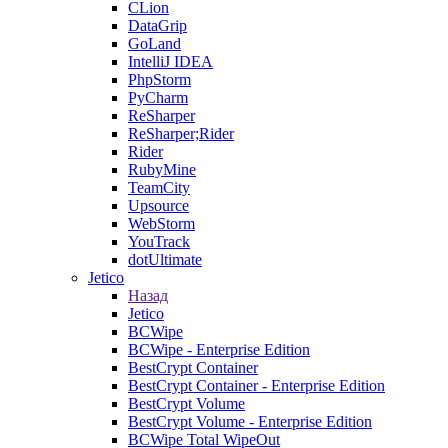
CLion
DataGrip
GoLand
IntelliJ IDEA
PhpStorm
PyCharm
ReSharper
ReSharper;Rider
Rider
RubyMine
TeamCity
Upsource
WebStorm
YouTrack
dotUltimate
Jetico
Назад
Jetico
BCWipe
BCWipe - Enterprise Edition
BestCrypt Container
BestCrypt Container - Enterprise Edition
BestCrypt Volume
BestCrypt Volume - Enterprise Edition
BCWipe Total WipeOut