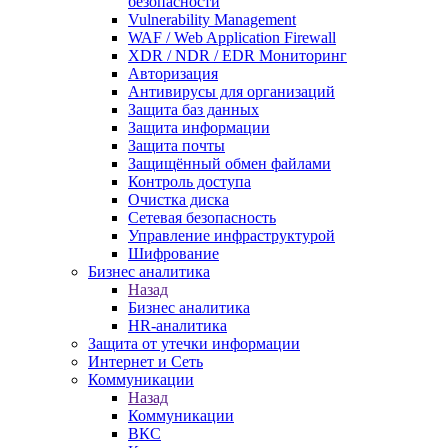
безопасности
Vulnerability Management
WAF / Web Application Firewall
XDR / NDR / EDR Мониторинг
Авторизация
Антивирусы для организаций
Защита баз данных
Защита информации
Защита почты
Защищённый обмен файлами
Контроль доступа
Очистка диска
Сетевая безопасность
Управление инфраструктурой
Шифрование
Бизнес аналитика
Назад
Бизнес аналитика
HR-аналитика
Защита от утечки информации
Интернет и Сеть
Коммуникации
Назад
Коммуникации
ВКС