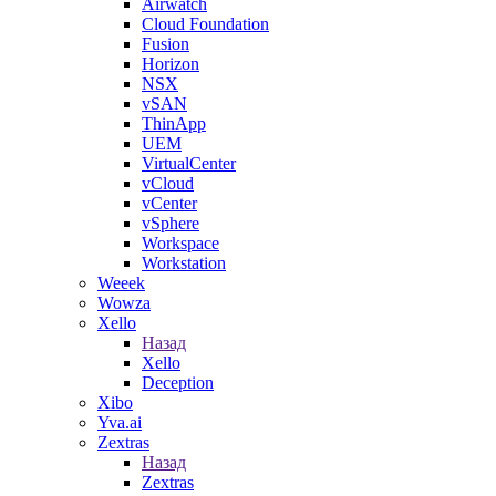
Airwatch
Cloud Foundation
Fusion
Horizon
NSX
vSAN
ThinApp
UEM
VirtualCenter
vCloud
vCenter
vSphere
Workspace
Workstation
Weeek
Wowza
Xello
Назад
Xello
Deception
Xibo
Yva.ai
Zextras
Назад
Zextras