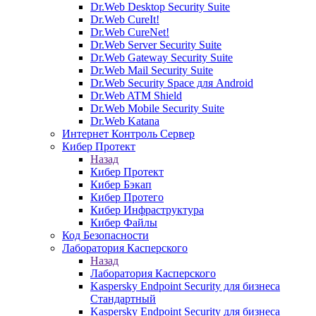
Dr.Web Desktop Security Suite
Dr.Web CureIt!
Dr.Web CureNet!
Dr.Web Server Security Suite
Dr.Web Gateway Security Suite
Dr.Web Mail Security Suite
Dr.Web Security Space для Android
Dr.Web ATM Shield
Dr.Web Mobile Security Suite
Dr.Web Katana
Интернет Контроль Сервер
Кибер Протект
Назад
Кибер Протект
Кибер Бэкап
Кибер Протего
Кибер Инфраструктура
Кибер Файлы
Код Безопасности
Лаборатория Касперского
Назад
Лаборатория Касперского
Kaspersky Endpoint Security для бизнеса
Стандартный
Kaspersky Endpoint Security для бизнеса