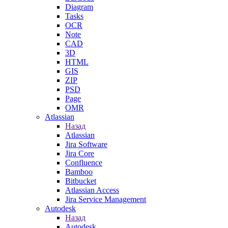
Diagram
Tasks
OCR
Note
CAD
3D
HTML
GIS
ZIP
PSD
Page
OMR
Atlassian
Назад
Atlassian
Jira Software
Jira Core
Confluence
Bamboo
Bitbucket
Atlassian Access
Jira Service Management
Autodesk
Назад
Autodesk