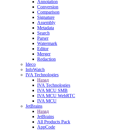
Annotation
Conversion
Comparison
Signature
Assembly
Metadata
Search
Parser
Watermark
Editor
Merger
Redaction
Ideco
InfoWatch
IVA Technologies
Назад
IVA Technologies
IVA MCU SMB
IVA MCU WebRTC
IVA MCU
JetBrains
Назад
JetBrains
All Products Pack
AppCode