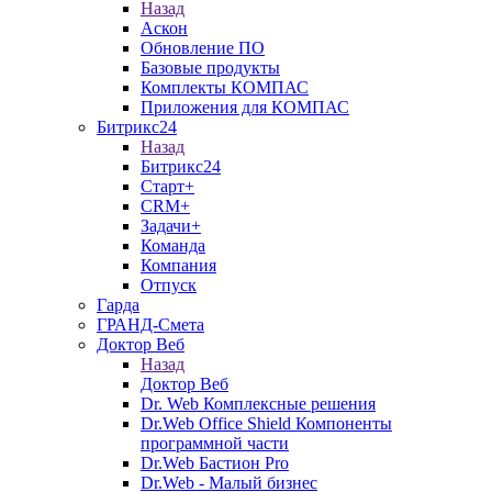
Назад
Аскон
Обновление ПО
Базовые продукты
Комплекты КОМПАС
Приложения для КОМПАС
Битрикс24
Назад
Битрикс24
Старт+
CRM+
Задачи+
Команда
Компания
Отпуск
Гарда
ГРАНД-Смета
Доктор Веб
Назад
Доктор Веб
Dr. Web Комплексные решения
Dr.Web Office Shield Компоненты
программной части
Dr.Web Бастион Pro
Dr.Web - Малый бизнес