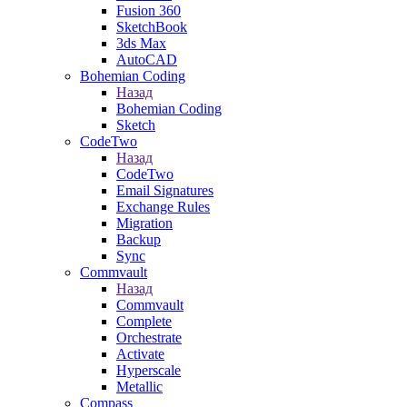
Fusion 360
SketchBook
3ds Max
AutoCAD
Bohemian Coding
Назад
Bohemian Coding
Sketch
CodeTwo
Назад
CodeTwo
Email Signatures
Exchange Rules
Migration
Backup
Sync
Commvault
Назад
Commvault
Complete
Orchestrate
Activate
Hyperscale
Metallic
Compass