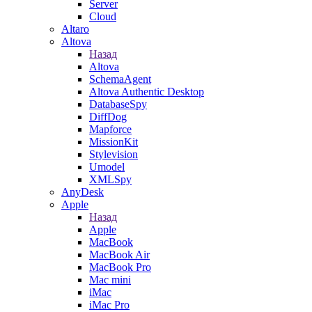
Server
Cloud
Altaro
Altova
Назад
Altova
SchemaAgent
Altova Authentic Desktop
DatabaseSpy
DiffDog
Mapforce
MissionKit
Stylevision
Umodel
XMLSpy
AnyDesk
Apple
Назад
Apple
MacBook
MacBook Air
MacBook Pro
Mac mini
iMac
iMac Pro