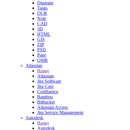
Diagram
Tasks
OCR
Note
CAD
3D
HTML
GIS
ZIP
PSD
Page
OMR
Atlassian
Назад
Atlassian
Jira Software
Jira Core
Confluence
Bamboo
Bitbucket
Atlassian Access
Jira Service Management
Autodesk
Назад
Autodesk