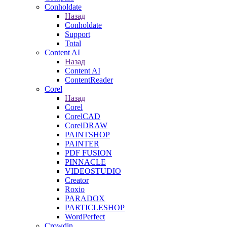
Conholdate
Назад
Conholdate
Support
Total
Content AI
Назад
Content AI
ContentReader
Corel
Назад
Corel
CorelCAD
CorelDRAW
PAINTSHOP
PAINTER
PDF FUSION
PINNACLE
VIDEOSTUDIO
Creator
Roxio
PARADOX
PARTICLESHOP
WordPerfect
Crowdin