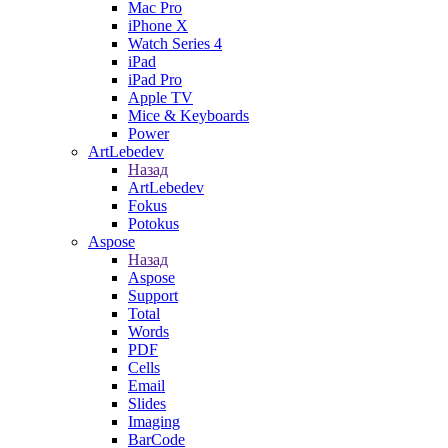
Mac Pro
iPhone X
Watch Series 4
iPad
iPad Pro
Apple TV
Mice & Keyboards
Power
ArtLebedev
Назад
ArtLebedev
Fokus
Potokus
Aspose
Назад
Aspose
Support
Total
Words
PDF
Cells
Email
Slides
Imaging
BarCode