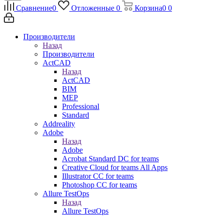
Сравнение
0
Отложенные
0
Корзина
0
0
Производители
Назад
Производители
ActCAD
Назад
ActCAD
BIM
MEP
Professional
Standard
Addreality
Adobe
Назад
Adobe
Acrobat Standard DC for teams
Creative Cloud for teams All Apps
Illustrator CC for teams
Photoshop CC for teams
Allure TestOps
Назад
Allure TestOps