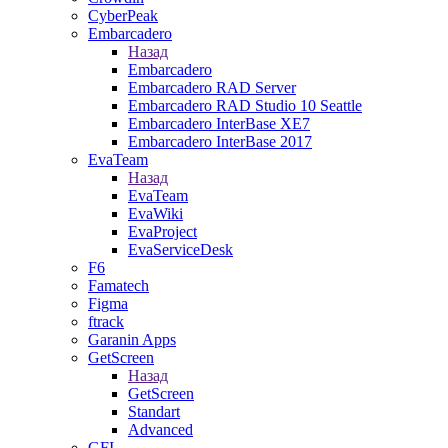
CyberPeak
Embarcadero
Назад
Embarcadero
Embarcadero RAD Server
Embarcadero RAD Studio 10 Seattle
Embarcadero InterBase XE7
Embarcadero InterBase 2017
EvaTeam
Назад
EvaTeam
EvaWiki
EvaProject
EvaServiceDesk
F6
Famatech
Figma
ftrack
Garanin Apps
GetScreen
Назад
GetScreen
Standart
Advanced
GFI